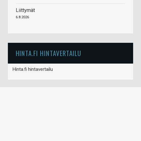
Liittymät
6.8.2026
HINTA.FI HINTAVERTAILU
Hinta.fi hintavertailu