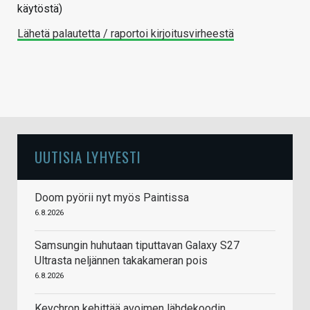
käytöstä)
Lähetä palautetta / raportoi kirjoitusvirheestä
UUTISIA LYHYESTI
Doom pyörii nyt myös Paintissa
6.8.2026
Samsungin huhutaan tiputtavan Galaxy S27
Ultrasta neljännen takakameran pois
6.8.2026
Keychron kehittää avoimen lähdekoodin