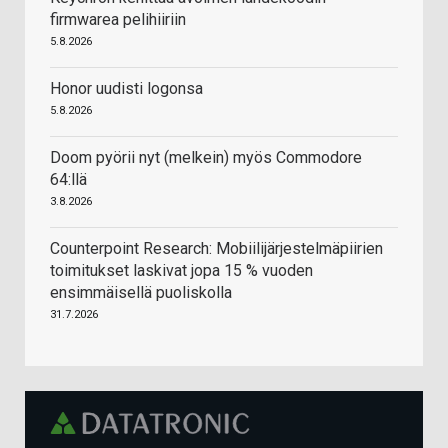
firmwarea pelihiiriin
5.8.2026
Honor uudisti logonsa
5.8.2026
Doom pyörii nyt (melkein) myös Commodore
64:llä
3.8.2026
Counterpoint Research: Mobiilijärjestelmäpiirien
toimitukset laskivat jopa 15 % vuoden
ensimmäisellä puoliskolla
31.7.2026