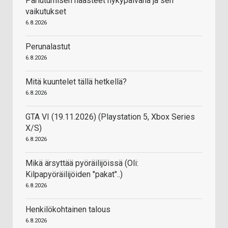
Pariutumisen haasteet nykypäivänä ja sen
vaikutukset
6.8.2026
Perunalastut
6.8.2026
Mitä kuuntelet tällä hetkellä?
6.8.2026
GTA VI (19.11.2026) (Playstation 5, Xbox Series
X/S)
6.8.2026
Mikä ärsyttää pyöräilijöissä (Oli:
Kilpapyöräilijöiden "pakat"..)
6.8.2026
Henkilökohtainen talous
6.8.2026