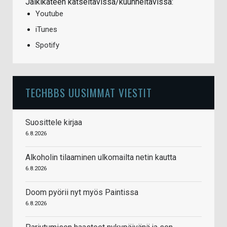
Jälkikäteen katseltavissa/kuunneltavissa:
Youtube
iTunes
Spotify
TECHBBS UUSIMMAT VIESTIT
Suosittele kirjaa
6.8.2026
Alkoholin tilaaminen ulkomailta netin kautta
6.8.2026
Doom pyörii nyt myös Paintissa
6.8.2026