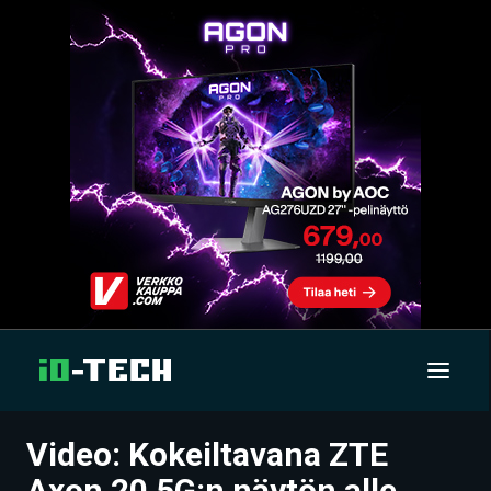
Video: Kokeiltavana ZTE
UUTISET
Axon 20 5G:n näytön alle