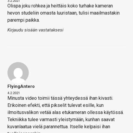
3.2.2021
Olispa joku rohkea ja heittäis koko turhake kameran
hevon studeliin omasta luuristaan, tulisi maailmastakin
parempi paikka.
Kirjaudu sisään vastataksesi
FlyingAntero
4.2.2021
Minusta video toimii tässä yhteydessä ihan kivasti.
Erikoinen efekti, että pikselit tulevat esille, kun
ilmoitusvalikon vetää alas etukameran ollessa käytössä.
Tekniikka tulee varmasti yleistymään, kunhan saavat
kuvanlaatua vielä parannettua. Itselle kelpaisi ihan