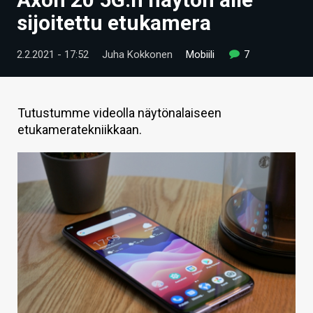
ARTIKKELIT
sijoitettu etukamera
VIDEOT
2.2.2021 - 17:52
Juha Kokkonen
Mobiili
7
TECHBBS
TIETOA
Tutustumme videolla näytönalaiseen
etukameratekniikkaan.
HINTA.FI
KAUPPA
VAIHDA TEEMA
HAKU