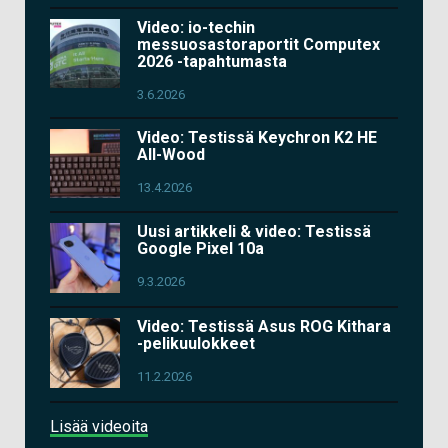
Video: io-techin
messuosastoraportit Computex
2026 -tapahtumasta
3.6.2026
Video: Testissä Keychron K2 HE
All-Wood
13.4.2026
Uusi artikkeli & video: Testissä
Google Pixel 10a
9.3.2026
Video: Testissä Asus ROG Kithara
-pelikuulokkeet
11.2.2026
Lisää videoita