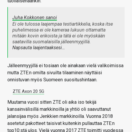
tuollaisenaankin.
Juha Kokkonen sanoi
Ei ole tulossa laajempaa testiartikkelia, koska itse
puhelimessa ei ole kameraa lukuun ottamatta
mitään kovin erikoista ja tätä ei ole myöskään
saatavilla suomalaisilla jälleenmyyjillä.
Napsauta laajentaaksesi…
Jälleenmyyjillä ei tosiaan ole ainakaan vielä valikoimissa
mutta ZTE:n omilta sivuilta tilaaminen näyttäisi
onnistuvan myös Suomeen suositushintaan.
ZTE Axon 20 5G
Muutama vuosi sitten ZTE oli aika iso tekijä
kansainvälisillä markkinoilla ja yhtiö oli saavuttanut
jalansijaa myös Jenkkien markkinoilla. Vuonna 2018
asetetut pakotteet taisivat kuitenkin pullauttaa ZTE:n
top10:stä ulos. Vielä vuonna 2017 ZTE toimitti vuodessa