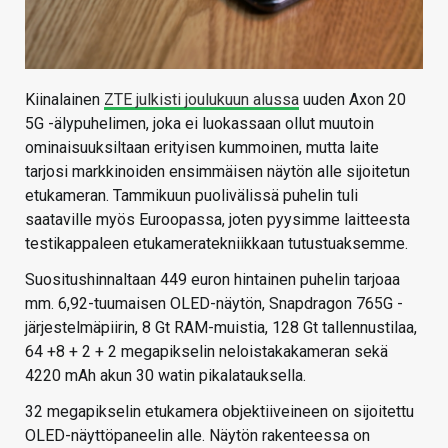
Kiinalainen
ZTE julkisti joulukuun alussa
uuden Axon 20
5G -älypuhelimen, joka ei luokassaan ollut muutoin
ominaisuuksiltaan erityisen kummoinen, mutta laite
tarjosi markkinoiden ensimmäisen näytön alle sijoitetun
etukameran. Tammikuun puolivälissä puhelin tuli
saataville myös Euroopassa, joten pyysimme laitteesta
testikappaleen etukameratekniikkaan tutustuaksemme.
Suositushinnaltaan 449 euron hintainen puhelin tarjoaa
mm. 6,92-tuumaisen OLED-näytön, Snapdragon 765G -
järjestelmäpiirin, 8 Gt RAM-muistia, 128 Gt tallennustilaa,
64 +8 + 2 + 2 megapikselin neloistakakameran sekä
4220 mAh akun 30 watin pikalatauksella.
32 megapikselin etukamera objektiiveineen on sijoitettu
OLED-näyttöpaneelin alle. Näytön rakenteessa on