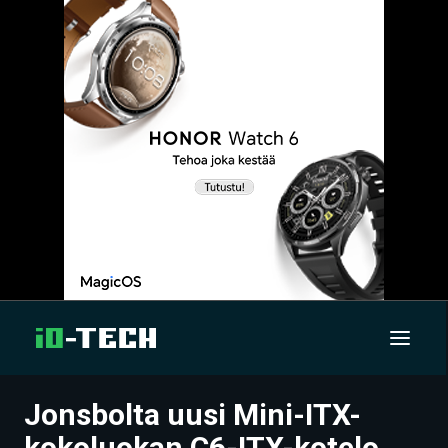
Jonsbolta uusi Mini-ITX-
UUTISET
kokoluokan C6-ITX-kotelo