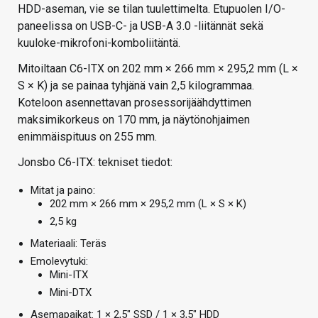
HDD-aseman, vie se tilan tuulettimelta. Etupuolen I/O-
paneelissa on USB-C- ja USB-A 3.0 -liitännät sekä
kuuloke-mikrofoni-komboliitäntä.
Mitoiltaan C6-ITX on 202 mm × 266 mm × 295,2 mm (L ×
S × K) ja se painaa tyhjänä vain 2,5 kilogrammaa.
Koteloon asennettavan prosessorijäähdyttimen
maksimikorkeus on 170 mm, ja näytönohjaimen
enimmäispituus on 255 mm.
Jonsbo C6-ITX: tekniset tiedot:
Mitat ja paino:
202 mm × 266 mm × 295,2 mm (L × S × K)
2,5 kg
Materiaali: Teräs
Emolevytuki:
Mini-ITX
Mini-DTX
Asemapaikat: 1 × 2,5″ SSD / 1 × 3,5″ HDD