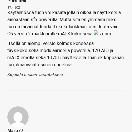
Purulumi
17.4.2024
Käytännössä tuon voi kasata jollain oikealla näyttiksella
ainoastaan sfx powerilla. Mutta sitä en ymmärrä miksi
tuo on tarvinnut tuoda itx kokoluokkaan, olisi tuota vain
C6 versio 2 markkinoille mATX kokoisena
Itsellä on aiempi versio kolmos koneessa
täysikokoisella modulaarisella powerilla, 120 AIO ja
mATX emolla sekä 1070Ti näyttiksellä. Ihan ok koppahan
tuo, ilmanvaihto suurin ongelma.
Kirjaudu sisään vastataksesi
Marti77