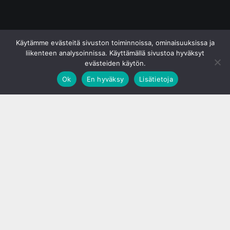
© S&J Media Oy
Käytämme evästeitä sivuston toiminnoissa, ominaisuuksissa ja
liikenteen analysoinnissa. Käyttämällä sivustoa hyväksyt
evästeiden käytön.
Ok
En hyväksy
Lisätietoja
;