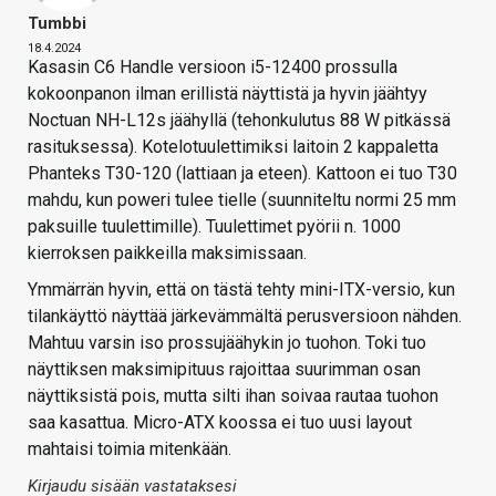
Tumbbi
18.4.2024
Kasasin C6 Handle versioon i5-12400 prossulla
kokoonpanon ilman erillistä näyttistä ja hyvin jäähtyy
Noctuan NH-L12s jäähyllä (tehonkulutus 88 W pitkässä
rasituksessa). Kotelotuulettimiksi laitoin 2 kappaletta
Phanteks T30-120 (lattiaan ja eteen). Kattoon ei tuo T30
mahdu, kun poweri tulee tielle (suunniteltu normi 25 mm
paksuille tuulettimille). Tuulettimet pyörii n. 1000
kierroksen paikkeilla maksimissaan.
Ymmärrän hyvin, että on tästä tehty mini-ITX-versio, kun
tilankäyttö näyttää järkevämmältä perusversioon nähden.
Mahtuu varsin iso prossujäähykin jo tuohon. Toki tuo
näyttiksen maksimipituus rajoittaa suurimman osan
näyttiksistä pois, mutta silti ihan soivaa rautaa tuohon
saa kasattua. Micro-ATX koossa ei tuo uusi layout
mahtaisi toimia mitenkään.
Kirjaudu sisään vastataksesi