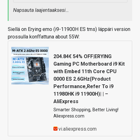
Napsauta laajentaaksesi…
Siellä on Erying emo (i9-11900H ES tms) läppäri version
prossulla konffattuna about 55W:
204.84€ 54% OFF|ERYING
Gaming PC Motherboard i9 Kit
with Embed 11th Core CPU
0000 ES 2.6GHz(Product
Performance,Refer To i9
11980HK i9 11900H)| | –
AliExpress
Smarter Shopping, Better Living!
Aliexpress.com
vi.aliexpress.com