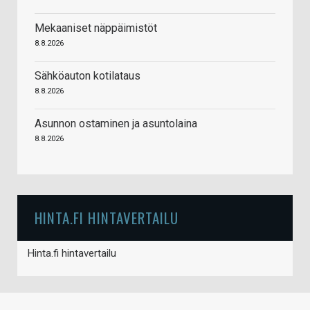
Mekaaniset näppäimistöt
8.8.2026
Sähköauton kotilataus
8.8.2026
Asunnon ostaminen ja asuntolaina
8.8.2026
HINTA.FI HINTAVERTAILU
Hinta.fi hintavertailu