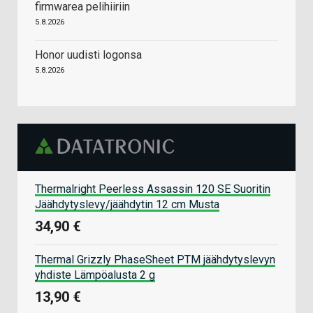
firmwarea pelihiiriin
5.8.2026
Honor uudisti logonsa
5.8.2026
Thermalright Peerless Assassin 120 SE Suoritin
Jäähdytyslevy/jäähdytin 12 cm Musta
34,90 €
Thermal Grizzly PhaseSheet PTM jäähdytyslevyn
yhdiste Lämpöalusta 2 g
13,90 €