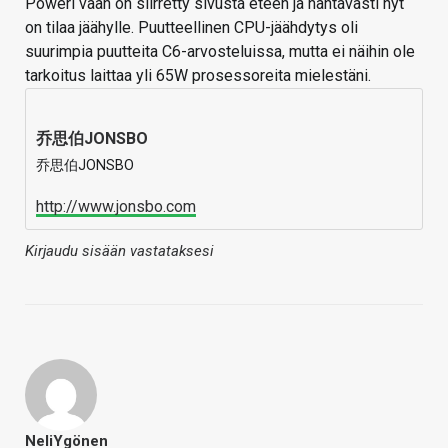
Poweri vaan on siirretty sivusta eteen ja nähtävästi nyt
on tilaa jäähylle. Puutteellinen CPU-jäähdytys oli
suurimpia puutteita C6-arvosteluissa, mutta ei näihin ole
tarkoitus laittaa yli 65W prosessoreita mielestäni.
乔思伯JONSBO
乔思伯JONSBO
http://www.jonsbo.com
Kirjaudu sisään vastataksesi
NeliYgönen