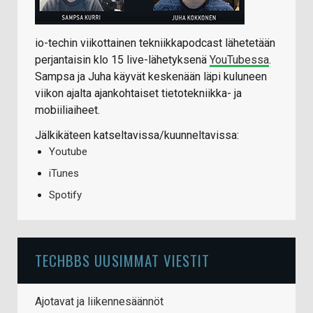
io-techin viikottainen tekniikkapodcast lähetetään
perjantaisin klo 15 live-lähetyksenä
YouTubessa
.
Sampsa ja Juha käyvät keskenään läpi kuluneen
viikon ajalta ajankohtaiset tietotekniikka- ja
mobiiliaiheet.
Jälkikäteen katseltavissa/kuunneltavissa:
Youtube
iTunes
Spotify
TECHBBS UUSIMMAT VIESTIT
Ajotavat ja liikennesäännöt