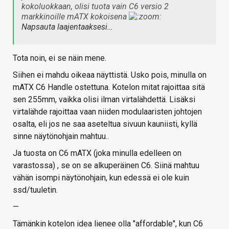
kokoluokkaan, olisi tuota vain C6 versio 2
markkinoille mATX kokoisena
Napsauta laajentaaksesi…
Tota noin, ei se näin mene.
Siihen ei mahdu oikeaa näyttistä. Usko pois, minulla on
mATX C6 Handle ostettuna. Kotelon mitat rajoittaa sitä
sen 255mm, vaikka olisi ilman virtalähdettä. Lisäksi
virtalähde rajoittaa vaan niiden modulaaristen johtojen
osalta, eli jos ne saa aseteltua sivuun kauniisti, kyllä
sinne näytönohjain mahtuu..
Ja tuosta on C6 mATX (joka minulla edelleen on
varastossa) , se on se alkuperäinen C6. Siinä mahtuu
vähän isompi näytönohjain, kun edessä ei ole kuin
ssd/tuuletin.
—
Tämänkin kotelon idea lienee olla "affordable", kun C6