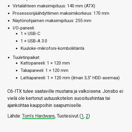
Virtalähteen maksimipituus: 140 mm (ATX)
Prosessorijäähdyttimen maksimikorkeus: 170 mm
Näytönohjaimen maksimipituus: 255 mm
I/O-paneeli:
1 × USB-C
1 × USB-A 3.0
Kuuloke-mikrofoni-komboliitäntä
Tuuletinpaikat:
Kattopaneeli: 1 × 120 mm
Takapaneeli: 1 × 120 mm
Lattiapaneeli: 1 × 120 mm (ilman 3,5″ HDD-asemaa)
C6-ITX tulee saataville mustana ja valkoisena. Jonsbo ei
vielä ole kertonut uutuuskotelon suositushintaa tai
ajankohtaa kauppoihin saapumiselle.
Lähde:
Tom’s Hardware
, Tuotesivut (
1
,
2
)