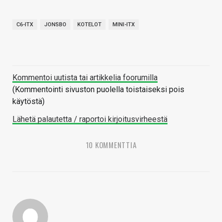
C6-ITX
JONSBO
KOTELOT
MINI-ITX
Kommentoi uutista tai artikkelia foorumilla
(Kommentointi sivuston puolella toistaiseksi pois
käytöstä)
Lähetä palautetta / raportoi kirjoitusvirheestä
10 KOMMENTTIA