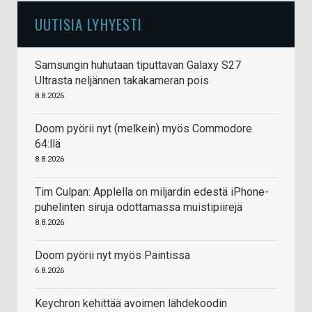
UUTISIA LYHYESTI
Samsungin huhutaan tiputtavan Galaxy S27
Ultrasta neljännen takakameran pois
8.8.2026
Doom pyörii nyt (melkein) myös Commodore
64:llä
8.8.2026
Tim Culpan: Applella on miljardin edestä iPhone-
puhelinten siruja odottamassa muistipiirejä
8.8.2026
Doom pyörii nyt myös Paintissa
6.8.2026
Keychron kehittää avoimen lähdekoodin