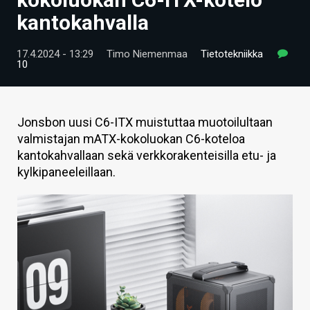
ARTIKKELIT
kantokahvalla
VIDEOT
17.4.2024 - 13:29
Timo Niemenmaa
Tietotekniikka
10
TECHBBS
TIETOA
Jonsbon uusi C6-ITX muistuttaa muotoilultaan
HINTA.FI
valmistajan mATX-kokoluokan C6-koteloa
kantokahvallaan sekä verkkorakenteisilla etu- ja
KAUPPA
kylkipaneeleillaan.
VAIHDA TEEMA
HAKU