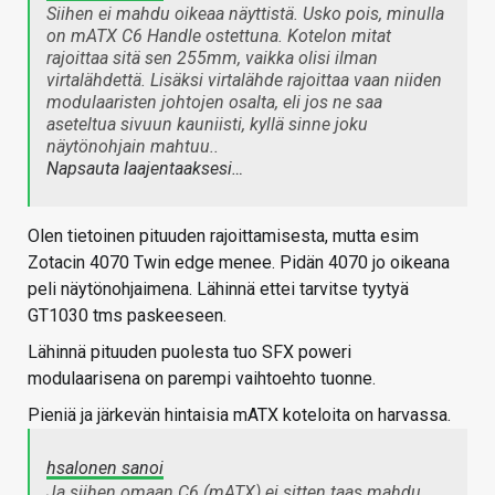
Siihen ei mahdu oikeaa näyttistä. Usko pois, minulla
on mATX C6 Handle ostettuna. Kotelon mitat
rajoittaa sitä sen 255mm, vaikka olisi ilman
virtalähdettä. Lisäksi virtalähde rajoittaa vaan niiden
modulaaristen johtojen osalta, eli jos ne saa
aseteltua sivuun kauniisti, kyllä sinne joku
näytönohjain mahtuu..
Napsauta laajentaaksesi…
Olen tietoinen pituuden rajoittamisesta, mutta esim
Zotacin 4070 Twin edge menee. Pidän 4070 jo oikeana
peli näytönohjaimena. Lähinnä ettei tarvitse tyytyä
GT1030 tms paskeeseen.
Lähinnä pituuden puolesta tuo SFX poweri
modulaarisena on parempi vaihtoehto tuonne.
Pieniä ja järkevän hintaisia mATX koteloita on harvassa.
hsalonen sanoi
Ja siihen omaan C6 (mATX) ei sitten taas mahdu