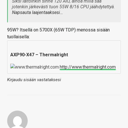
Siksi laitoinkin sinne 120 AIO, ainoa millä saa
jotenkin järkevästi tuon 55W 8/16 CPU jäähdytettyä.
Napsauta laajentaaksesi…
95W? Itsellä on 5700X (65W TDP) menossa sisään
tuollaisella:
AXP90-X47 – Thermalright
http://www.thermalright.com
Kirjaudu sisään vastataksesi