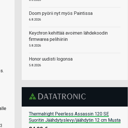
Doom pyörii nyt myös Paintissa
6.8.2026
Keychron kehittää avoimen lähdekoodin
firmwarea pelihiiriin
5.8.2026
Honor uudisti logonsa
5.8.2026
s.
alle
Thermalright Peerless Assassin 120 SE
Suoritin Jäähdytyslevy/jäähdytin 12 cm Musta
CI