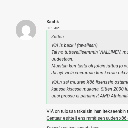
Kaotik
30.1.2020
Zetteri
VIA is back ! (tavallaan)
Tai no tuttavallisemmin VIALLINEN, mu
uudestaan.
Muistan kun tästä oli jotain juttua jo vu
Ja nyt vielä enemmän kun kerran oikea
VIA:n sai muuten X86 lisenssin ostamall
kanssa kisassa mukana. Sitten 2000-luvu
uusi prossu ei pärjännyt AMD Athlonille 
VIA on tulossa takaisin ihan itekseenkin
Centaur esitteli ensimmäisen uuden x86-
Kirjaudu sisään vastataksesi