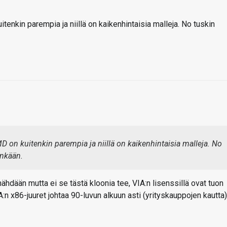
itenkin parempia ja niillä on kaikenhintaisia malleja. No tuskin
MD on kuitenkin parempia ja niillä on kaikenhintaisia malleja. No
änkään.
hdään mutta ei se tästä kloonia tee, VIA:n lisenssillä ovat tuon
A:n x86-juuret johtaa 90-luvun alkuun asti (yrityskauppojen kautta)