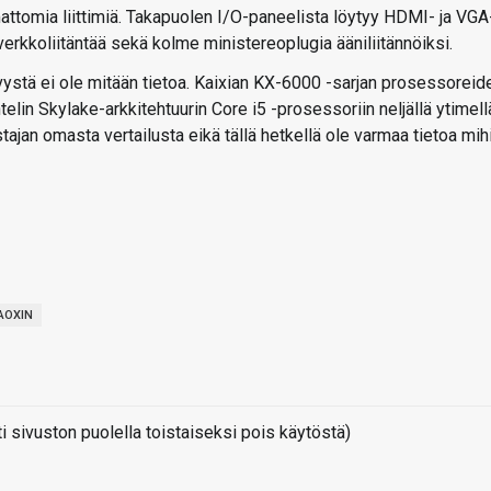
amattomia liittimiä. Takapuolen I/O-paneelista löytyy HDMI- ja VGA
i verkkoliitäntää sekä kolme ministereoplugia ääniliitännöiksi.
yvystä ei ole mitään tietoa. Kaixian KX-6000 -sarjan prosessoreid
telin Skylake-arkkitehtuurin Core i5 -prosessoriin neljällä ytimell
ajan omasta vertailusta eikä tällä hetkellä ole varmaa tietoa mih
AOXIN
sivuston puolella toistaiseksi pois käytöstä)