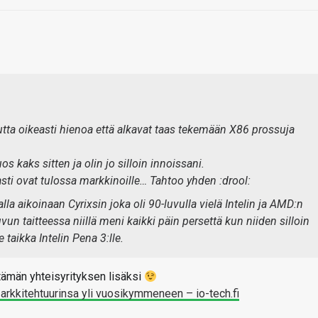
tta oikeasti hienoa että alkavat taas tekemään X86 prossuja
os kaks sitten ja olin jo silloin innoissani.
sti ovat tulossa markkinoille… Tahtoo yhden :drool:
a aikoinaan Cyrixsin joka oli 90-luvulla vielä Intelin ja AMD:n
n taitteessa niillä meni kaikki päin persettä kun niiden silloin
taikka Intelin Pena 3:lle.
 tämän yhteisyrityksen lisäksi
arkkitehtuurinsa yli vuosikymmeneen – io-tech.fi