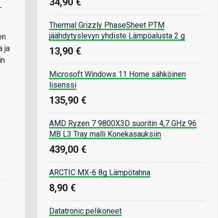
34,90 €
-
Thermal Grizzly PhaseSheet PTM
jäähdytyslevyn yhdiste Lämpöalusta 2 g
en
ä ja
13,90 €
in
Microsoft Windows 11 Home sähköinen
lisenssi
135,90 €
AMD Ryzen 7 9800X3D suoritin 4,7 GHz 96
MB L3 Tray malli Konekasauksiin
439,00 €
ARCTIC MX-6 8g Lämpötahna
8,90 €
Datatronic pelikoneet