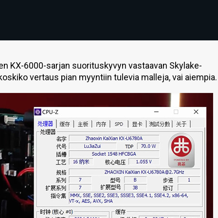
tten KX-6000-sarjan suorituskyvyn vastaavan Skylake-
ä koskiko vertaus pian myyntiin tulevia malleja, vai aiempia.