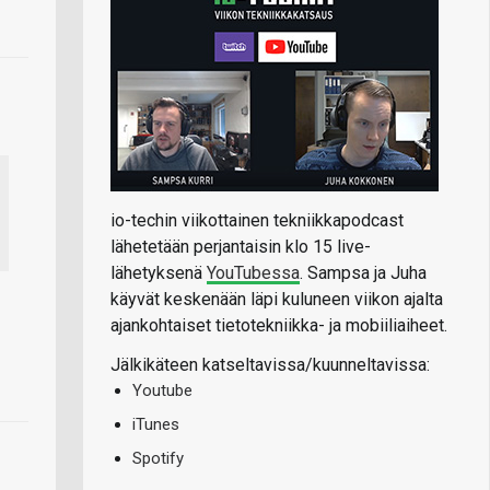
io-techin viikottainen tekniikkapodcast
lähetetään perjantaisin klo 15 live-
lähetyksenä
YouTubessa
. Sampsa ja Juha
käyvät keskenään läpi kuluneen viikon ajalta
ajankohtaiset tietotekniikka- ja mobiiliaiheet.
Jälkikäteen katseltavissa/kuunneltavissa:
Youtube
iTunes
Spotify