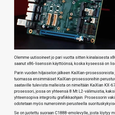
Olemme uutisoineet jo pari vuotta sitten kiinalaisesta x
saanut x86-lisenssin käyttöönsä, koska kyseessä on lis
Parin vuoden hiljaiselon jälkeen KaiXian-prosessoreista j
tuomassa ensimmäiset KaiXian-prosessoreihin perustuvat
saataville tulevista malleista on nimeltään KaiXian KX
prosessori, jossa on yhteensä 8 Mt L2-välimuistia, kak
yhteensopiva integroitu grafiikkaohjain. Prosessorin vak
odotetaan myös numeroinnin perusteella suorituskykyi
Se on juotettu suoraan C1888-emolevylle, josta löytyy m