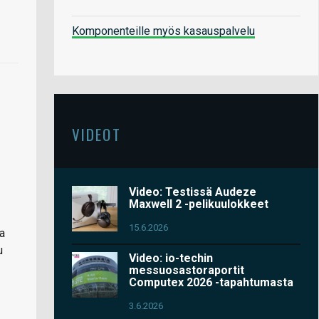
Komponenteille myös kasauspalvelu
VIDEOT
Video: Testissä Audeze
Maxwell 2 -pelikuulokkeet
15.6.2026
sa
u
Video: io-techin
messuosastoraportit
Computex 2026 -tapahtumasta
3.6.2026