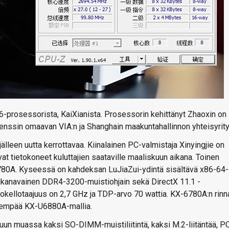
86-prosessorista, KaiXianista. Prosessorin kehittänyt Zhaoxin on
enssin omaavan VIA:n ja Shanghain maakuntahallinnon yhteisyrity
älleen uutta kerrottavaa. Kiinalainen PC-valmistaja Xinyingjie on
 tietokoneet kuluttajien saataville maaliskuun aikana. Toinen
-6780A. Kyseessä on kahdeksan LuJiaZui-ydintä sisältävä x86-64-
sikanavainen DDR4-3200-muistiohjain sekä DirectX 11.1 -
iokellotaajuus on 2,7 GHz ja TDP-arvo 70 wattia. KX-6780A:n rinn
sempää KX-U6880A-mallia.
uun muassa kaksi SO-DIMM-muistiliitintä, kaksi M.2-liitäntää, P