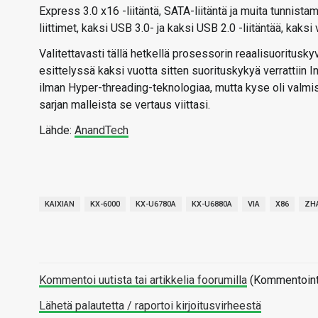
Express 3.0 x16 -liitäntä, SATA-liitäntä ja muita tunnist
liittimet, kaksi USB 3.0- ja kaksi USB 2.0 -liitäntää, kaks
Valitettavasti tällä hetkellä prosessorin reaalisuoritusk
esittelyssä kaksi vuotta sitten suorituskykyä verrattiin In
ilman Hyper-threading-teknologiaa, mutta kyse oli valmist
sarjan malleista se vertaus viittasi.
Lähde:
AnandTech
KAIXIAN
KX-6000
KX-U6780A
KX-U6880A
VIA
X86
ZH
Kommentoi uutista tai artikkelia foorumilla
(Kommentointi 
Lähetä palautetta / raportoi kirjoitusvirheestä