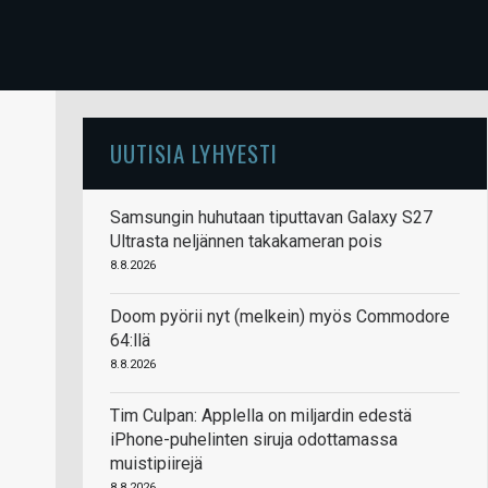
UUTISIA LYHYESTI
Samsungin huhutaan tiputtavan Galaxy S27
Ultrasta neljännen takakameran pois
8.8.2026
Doom pyörii nyt (melkein) myös Commodore
64:llä
8.8.2026
Tim Culpan: Applella on miljardin edestä
iPhone-puhelinten siruja odottamassa
muistipiirejä
8.8.2026