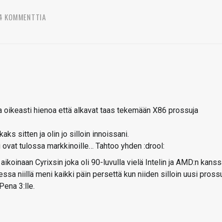
4 KOMMENTTIA
a oikeasti hienoa että alkavat taas tekemään X86 prossuja
kaks sitten ja olin jo silloin innoissani.
 ovat tulossa markkinoille… Tahtoo yhden :drool:
ikoinaan Cyrixsin joka oli 90-luvulla vielä Intelin ja AMD:n kans
ssa niillä meni kaikki päin persettä kun niiden silloin uusi pross
Pena 3:lle.