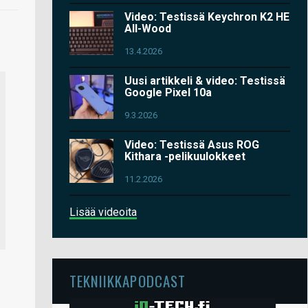
Video: Testissä Keychron K2 HE
All-Wood
13.4.2026
Uusi artikkeli & video: Testissä
Google Pixel 10a
9.3.2026
Video: Testissä Asus ROG
Kithara -pelikuulokkeet
11.2.2026
Lisää videoita
TEKNIIKKAPODCAST