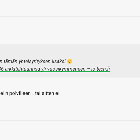
in tämän yhteisyrityksen lisäksi
6-arkkitehtuurinsa yli vuosikymmeneen – io-tech.fi
lin polvilleen… tai sitten ei.