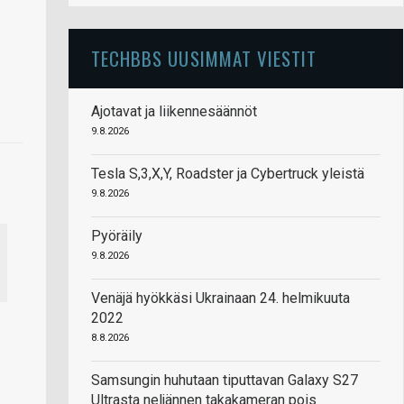
TECHBBS UUSIMMAT VIESTIT
Ajotavat ja liikennesäännöt
9.8.2026
Tesla S,3,X,Y, Roadster ja Cybertruck yleistä
9.8.2026
Pyöräily
9.8.2026
Venäjä hyökkäsi Ukrainaan 24. helmikuuta
2022
8.8.2026
Samsungin huhutaan tiputtavan Galaxy S27
Ultrasta neljännen takakameran pois