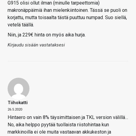
G915 olisi ollut ilman (minulle tarpeettomia)
makronäppäimiä ihan mielenkiintoinen. Tässä se puoli on
korjattu, mutta toisaalta tästä puuttuu numpad. Suo siellä,
vetelä täällä.
Niin, ja 229€ hinta on myös aika hurja.
Kirjaudu sisään vastataksesi
Tiihokatti
26.5.2020
Hintaero on vain 8% täysimittaisen ja TKL version välillä…
No, aika helppo pyytää tuollaista riistohintaa kun
markkinoilla ei ole muita vastaavan akkukeston ja