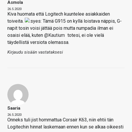
Asmola
26.5.2020
Kiva huomata että Logitech kuuntelee asiakkaiden
toiveita.
Tämä G915 on kyllä loistava näppis, G-
napit tosin voisi jättää pois mutta numpadia ilman ei
osaisi elää, kuten
@Kautium
totesi, ei ole vielä
täydellistä versiota olemassa.
Kirjaudu sisään vastataksesi
Saaria
26.5.2020
Onneks tuli jist hommattua Corsair K63, niin ehtii tän
Logitechin hinnat laskemaan ennen kun se alkaa oikeesti