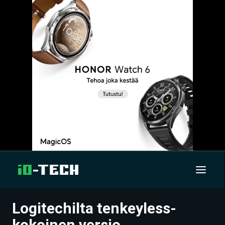
Logitechilta tenkeyless-
UUTISET
kokoinen versio