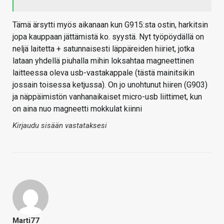
Tämä ärsytti myös aikanaan kun G915:sta ostin, harkitsin
jopa kauppaan jättämistä ko. syystä. Nyt työpöydällä on
neljä laitetta + satunnaisesti läppäreiden hiiriet, jotka
lataan yhdellä piuhalla mihin loksahtaa magneettinen
laitteessa oleva usb-vastakappale (tästä mainitsikin
jossain toisessa ketjussa). On jo unohtunut hiiren (G903)
ja näppäimistön vanhanaikaiset micro-usb liittimet, kun
on aina nuo magneetti mokkulat kiinni
Kirjaudu sisään vastataksesi
Marti77