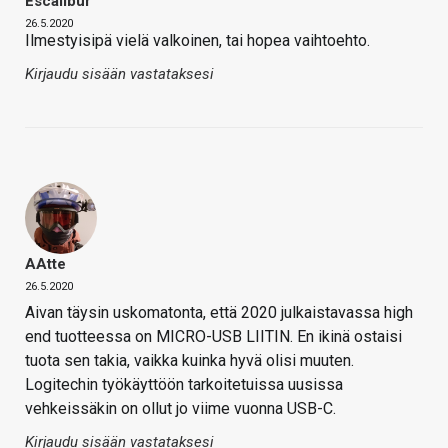
Escalibur
26.5.2020
Ilmestyisipä vielä valkoinen, tai hopea vaihtoehto.
Kirjaudu sisään vastataksesi
AAtte
26.5.2020
Aivan täysin uskomatonta, että 2020 julkaistavassa high
end tuotteessa on MICRO-USB LIITIN. En ikinä ostaisi
tuota sen takia, vaikka kuinka hyvä olisi muuten.
Logitechin työkäyttöön tarkoitetuissa uusissa
vehkeissäkin on ollut jo viime vuonna USB-C.
Kirjaudu sisään vastataksesi