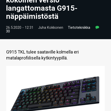
ARTIKKELIT
langattomasta G915-
näppäimistöstä
VIDEOT
TECHBBS
26.5.2020 - 12:31
Juha Kokkonen
Tietotekniikka
30
TIETOA
HINTA.FI
G915 TKL tulee saataville kolmella eri
matalaprofiilisella kytkintyypillä.
KAUPPA
VAIHDA TEEMA
HAKU