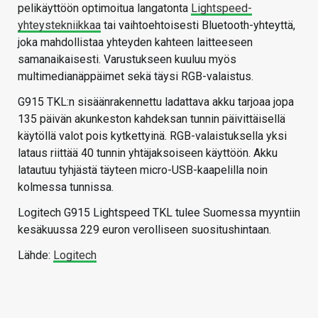
pelikäyttöön optimoitua langatonta
Lightspeed-
yhteystekniikkaa
tai vaihtoehtoisesti Bluetooth-yhteyttä,
joka mahdollistaa yhteyden kahteen laitteeseen
samanaikaisesti. Varustukseen kuuluu myös
multimedianäppäimet sekä täysi RGB-valaistus.
G915 TKL:n sisäänrakennettu ladattava akku tarjoaa jopa
135 päivän akunkeston kahdeksan tunnin päivittäisellä
käytöllä valot pois kytkettyinä. RGB-valaistuksella yksi
lataus riittää 40 tunnin yhtäjaksoiseen käyttöön. Akku
latautuu tyhjästä täyteen micro-USB-kaapelilla noin
kolmessa tunnissa.
Logitech G915 Lightspeed TKL tulee Suomessa myyntiin
kesäkuussa 229 euron verolliseen suositushintaan.
Lähde:
Logitech