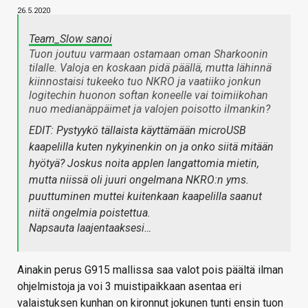
26.5.2020
Team_Slow sanoi
Tuon joutuu varmaan ostamaan oman Sharkoonin
tilalle. Valoja en koskaan pidä päällä, mutta lähinnä
kiinnostaisi tukeeko tuo NKRO ja vaatiiko jonkun
logitechin huonon softan koneelle vai toimiikohan
nuo medianäppäimet ja valojen poisotto ilmankin?
EDIT: Pystyykö tällaista käyttämään microUSB
kaapelilla kuten nykyinenkin on ja onko siitä mitään
hyötyä? Joskus noita applen langattomia mietin,
mutta niissä oli juuri ongelmana NKRO:n yms.
puuttuminen muttei kuitenkaan kaapelilla saanut
niitä ongelmia poistettua.
Napsauta laajentaaksesi…
Ainakin perus G915 mallissa saa valot pois päältä ilman
ohjelmistoja ja voi 3 muistipaikkaan asentaa eri
valaistuksen kunhan on kironnut jokunen tunti ensin tuon