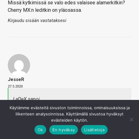
Missä kytkimissä se valo edes valaisee alamerkitkin?
Cherry MX:n leditkin on yläosassa.
Kirjaudu sisään vastataksesi
JesseR
27.5.2020
LaDeX sanoi
Hyvä että tulee vaihtoehtoja niitä kaipaaville. Itse
Käytämme evästeitä sivuston toiminnoissa, ominaisuuksissa ja
tilasin viime viikolla G815 Tactile kun oli Gigantissa
liikenteen analysoinnissa. Käyttämällä sivustoa hyväksyt
129e. Saa nähdä onko parempi kuin nykyinen
evästeiden käytön.
G710+.
Ok
En hyväksy
Lisätietoja
Napsauta laajentaaksesi…