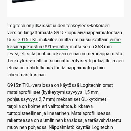
Logitech on julkaissut uuden tenkeyless-kokoisen
version langattomasta G915-lippulaivanäppäimistöstään.
Uusi
G915 TKL
mukailee muilta ominaisuuksiltaan
viime
kesänä julkaistua G915-mallia
, mutta se on 368 mm
leveä, eli siitä puuttuu oikean reunan numeronäppäimistö.
Tenkeyless-malli on suunnattu erityisesti pelaajille ja sen
etuna on mahdollisuus tuoda näppäimistö ja hiiri
lähemmäs toisiaan.
G915:n TKL-versiossa on käytössä Logitechin omat
matalaprofiiliset (kytkeytymissyvyys 1,5 mm;
pohjaussyvyys 2,7 mm) mekaaniset GL-kytkimet –
tarjolla on kolme eri vaihtoehtoa, klikkaava,
tuntopisteellinen ja lineaarinen. Matalaprofiilisessa
rakenteessa on alumiininen kansiosa ja teräsvahvistettu
muovinen pohjaosa. Näppäimistö käyttää Logitechin