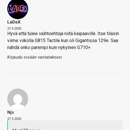
LaDeX
27.5.2020
Hyvä että tulee vaihtoehtoja niitä kaipaaville. Itse tilasin
viime viikolla G815 Tactile kun oli Gigantissa 129e. Saa
nähdä onko parempi kuin nykyinen G710+.
Kirjaudu sisään vastataksesi
Njs
27.5.2020