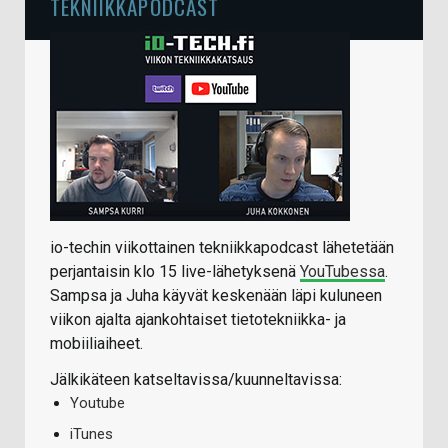
TEKNIIKKAPODCAST
io-techin viikottainen tekniikkapodcast lähetetään
perjantaisin klo 15 live-lähetyksenä
YouTubessa
.
Sampsa ja Juha käyvät keskenään läpi kuluneen
viikon ajalta ajankohtaiset tietotekniikka- ja
mobiiliaiheet.
Jälkikäteen katseltavissa/kuunneltavissa:
Youtube
iTunes