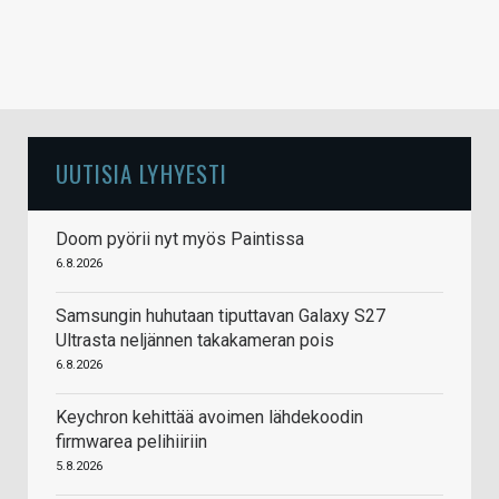
UUTISIA LYHYESTI
Doom pyörii nyt myös Paintissa
6.8.2026
Samsungin huhutaan tiputtavan Galaxy S27
Ultrasta neljännen takakameran pois
6.8.2026
Keychron kehittää avoimen lähdekoodin
firmwarea pelihiiriin
5.8.2026