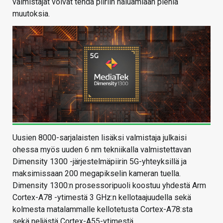
valmistajat voivat tehdä piiriin haluamiaan pieniä
muutoksia.
Uusien 8000-sarjalaisten lisäksi valmistaja julkaisi
ohessa myös uuden 6 nm tekniikalla valmistettavan
Dimensity 1300 -järjestelmäpiirin 5G-yhteyksillä ja
maksimissaan 200 megapikselin kameran tuella.
Dimensity 1300:n prosessoripuoli koostuu yhdestä Arm
Cortex-A78 -ytimestä 3 GHz:n kellotaajuudella sekä
kolmesta matalammalle kellotetusta Cortex-A78:sta
sekä neljästä Cortex-A55-ytimestä.