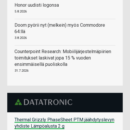
Honor uudisti logonsa
5.8.2026
Doom pyörii nyt (melkein) myös Commodore
64:llä
3.8.2026
Counterpoint Research: Mobiilijärjestelmäpiirien
toimitukset laskivat jopa 15 % vuoden
ensimmäisellä puoliskolla
31.7.2026
Thermal Grizzly PhaseSheet PTM jäähdytyslevyn
yhdiste Lämpöalusta 2 g