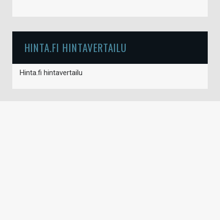
HINTA.FI HINTAVERTAILU
Hinta.fi hintavertailu