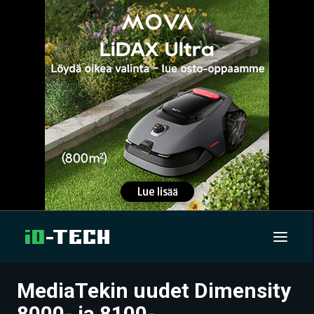
MediaTekin uudet Dimensity
UUTISET
8000- ja 8100-