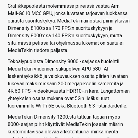
Grafiikkapuolesta molemmissa piireissä vastaa Arm
Mali-G610 MC6 GPU, jonka luvataan tarjoavan luokkansa
parasta suorituskykyä. MediaTek mainostaa piirin yltävän
Dimensity 8100:ssa 170 FPS:n suorituskykyyn ja
Dimensity 8000:ssa 140 FPS:n suorituskykyyn, mutta
sitä, missä pelissä tai ohjelmassa lukemat on saatu ei
MediaTekin tiedote paljasta.
Tekoälypuolesta Dimensity 8000 -sarjassa huolehtii
MediaTekin viidennen sukupolven APU 580 -AI-
laskentayksikkö ja valokuvauksen osalta piirien luvataan
tukevan maksimissaan 200 megapikselin kameroita ja
4K 60 FPS -videokuvausta HDR10+:n kera. Langattomien
yhteyksien osalta mukana ovat 5G:n lisäksi tuet
tuoreimmille Wi-Fi 6E sekä Bluetooth 5.3 -standardeille.
MediaTekin Dimensity 1200:sta tuttuun tapaan myös
8000-sarjan piirit käyttävät MediaTekin jossain määrin
kustomoitavissa olevaa arkkitehtuuria, minkä myötä