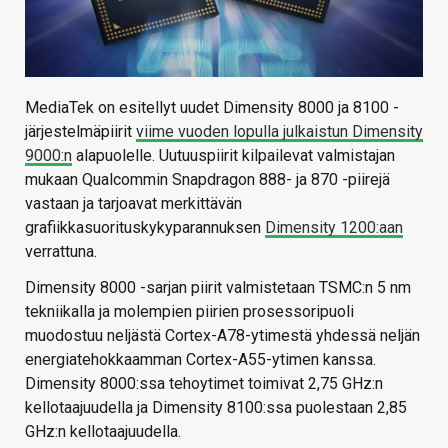
MediaTek on esitellyt uudet Dimensity 8000 ja 8100 -
järjestelmäpiirit
viime vuoden lopulla julkaistun Dimensity
9000:n
alapuolelle. Uutuuspiirit kilpailevat valmistajan
mukaan Qualcommin Snapdragon 888- ja 870 -piirejä
vastaan ja tarjoavat merkittävän
grafiikkasuorituskykyparannuksen
Dimensity 1200:aan
verrattuna.
Dimensity 8000 -sarjan piirit valmistetaan TSMC:n 5 nm
tekniikalla ja molempien piirien prosessoripuoli
muodostuu neljästä Cortex-A78-ytimestä yhdessä neljän
energiatehokkaamman Cortex-A55-ytimen kanssa.
Dimensity 8000:ssa tehoytimet toimivat 2,75 GHz:n
kellotaajuudella ja Dimensity 8100:ssa puolestaan 2,85
GHz:n kellotaajuudella.