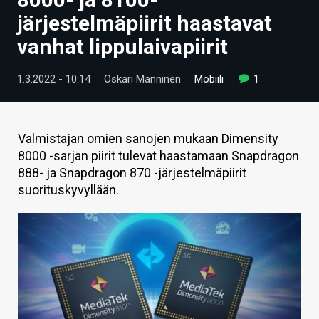
ARTIKKELIT
järjestelmäpiirit haastavat
vanhat lippulaivapiirit
VIDEOT
TECHBBS
1.3.2022 - 10:14
Oskari Manninen
Mobiili
1
TIETOA
HINTA.FI
Valmistajan omien sanojen mukaan Dimensity
8000 -sarjan piirit tulevat haastamaan Snapdragon
KAUPPA
888- ja Snapdragon 870 -järjestelmäpiirit
suorituskyvyllään.
VAIHDA TEEMA
HAKU