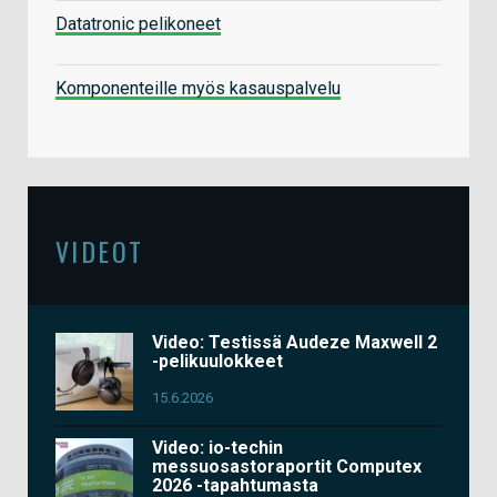
Datatronic pelikoneet
Komponenteille myös kasauspalvelu
VIDEOT
Video: Testissä Audeze Maxwell 2
-pelikuulokkeet
15.6.2026
Video: io-techin
messuosastoraportit Computex
2026 -tapahtumasta