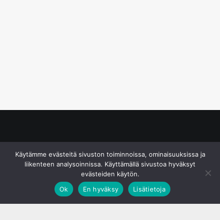
© S&J Media Oy
Käytämme evästeitä sivuston toiminnoissa, ominaisuuksissa ja
liikenteen analysoinnissa. Käyttämällä sivustoa hyväksyt
evästeiden käytön.
Ok
En hyväksy
Lisätietoja
;