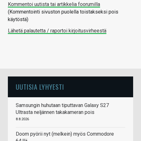
Kommentoi uutista tai artikkelia foorumilla
(Kommentointi sivuston puolella toistakseksi pois
käytöstä)
Lähetä palautetta / raportoi kirjoitusvirheestä
UUTISIA LYHYESTI
Samsungin huhutaan tiputtavan Galaxy S27
Ultrasta neljännen takakameran pois
8.8.2026
Doom pyörii nyt (melkein) myös Commodore
64:llä