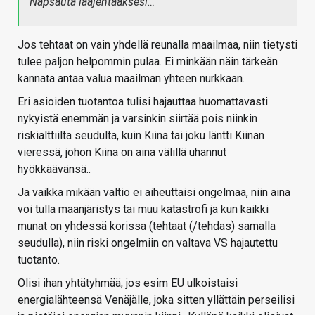
Napsauta laajentaaksesi…
Jos tehtaat on vain yhdellä reunalla maailmaa, niin tietysti
tulee paljon helpommin pulaa. Ei minkään näin tärkeän
kannata antaa valua maailman yhteen nurkkaan.
Eri asioiden tuotantoa tulisi hajauttaa huomattavasti
nykyistä enemmän ja varsinkin siirtää pois niinkin
riskialttiilta seudulta, kuin Kiina tai joku läntti Kiinan
vieressä, johon Kiina on aina välillä uhannut
hyökkäävänsä..
Ja vaikka mikään valtio ei aiheuttaisi ongelmaa, niin aina
voi tulla maanjäristys tai muu katastrofi ja kun kaikki
munat on yhdessä korissa (tehtaat (/tehdas) samalla
seudulla), niin riski ongelmiin on valtava VS hajautettu
tuotanto.
Olisi ihan yhtätyhmää, jos esim EU ulkoistaisi
energialähteensä Venäjälle, joka sitten yllättäin perseilisi