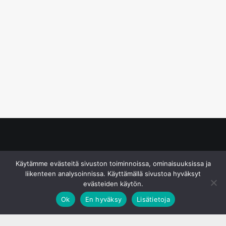
© S&J Media Oy
Käytämme evästeitä sivuston toiminnoissa, ominaisuuksissa ja
liikenteen analysoinnissa. Käyttämällä sivustoa hyväksyt
evästeiden käytön.
Ok
En hyväksy
Lisätietoja
;