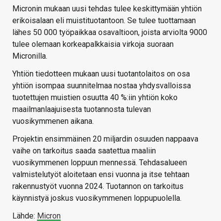
Micronin mukaan uusi tehdas tulee keskittymään yhtiön
erikoisalaan eli muistituotantoon. Se tulee tuottamaan
lähes 50 000 työpaikkaa osavaltioon, joista arviolta 9000
tulee olemaan korkeapalkkaisia virkoja suoraan
Micronilla.
Yhtiön tiedotteen mukaan uusi tuotantolaitos on osa
yhtiön isompaa suunnitelmaa nostaa yhdysvalloissa
tuotettujen muistien osuutta 40 %:iin yhtiön koko
maailmanlaajuisesta tuotannosta tulevan
vuosikymmenen aikana.
Projektin ensimmäinen 20 miljardin osuuden nappaava
vaihe on tarkoitus saada saatettua maaliin
vuosikymmenen loppuun mennessä. Tehdasalueen
valmistelutyöt aloitetaan ensi vuonna ja itse tehtaan
rakennustyöt vuonna 2024. Tuotannon on tarkoitus
käynnistyä joskus vuosikymmenen loppupuolella.
Lähde:
Micron