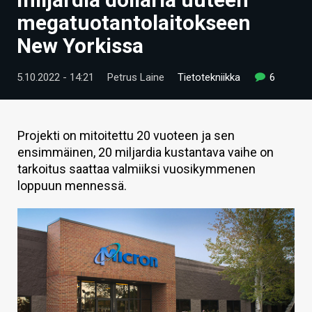
ARTIKKELIT
megatuotantolaitokseen
New Yorkissa
VIDEOT
TECHBBS
5.10.2022 - 14:21
Petrus Laine
Tietotekniikka
6
TIETOA
HINTA.FI
Projekti on mitoitettu 20 vuoteen ja sen
ensimmäinen, 20 miljardia kustantava vaihe on
KAUPPA
tarkoitus saattaa valmiiksi vuosikymmenen
loppuun mennessä.
VAIHDA TEEMA
HAKU