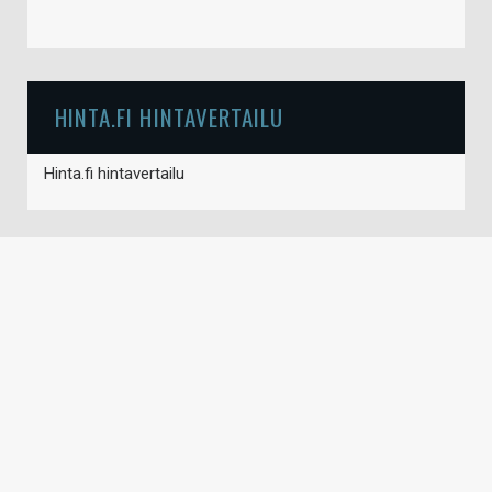
HINTA.FI HINTAVERTAILU
Hinta.fi hintavertailu