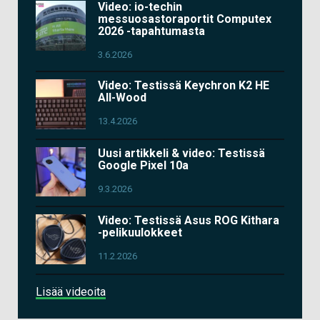
Video: io-techin
messuosastoraportit Computex
2026 -tapahtumasta
3.6.2026
Video: Testissä Keychron K2 HE
All-Wood
13.4.2026
Uusi artikkeli & video: Testissä
Google Pixel 10a
9.3.2026
Video: Testissä Asus ROG Kithara
-pelikuulokkeet
11.2.2026
Lisää videoita