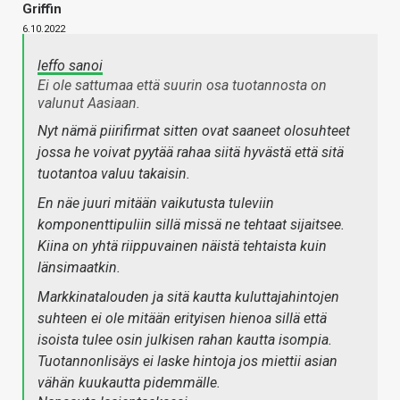
Griffin
6.10.2022
leffo sanoi
Ei ole sattumaa että suurin osa tuotannosta on
valunut Aasiaan.
Nyt nämä piirifirmat sitten ovat saaneet olosuhteet
jossa he voivat pyytää rahaa siitä hyvästä että sitä
tuotantoa valuu takaisin.
En näe juuri mitään vaikutusta tuleviin
komponenttipuliin sillä missä ne tehtaat sijaitsee.
Kiina on yhtä riippuvainen näistä tehtaista kuin
länsimaatkin.
Markkinatalouden ja sitä kautta kuluttajahintojen
suhteen ei ole mitään erityisen hienoa sillä että
isoista tulee osin julkisen rahan kautta isompia.
Tuotannonlisäys ei laske hintoja jos miettii asian
vähän kuukautta pidemmälle.