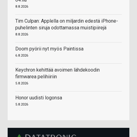
8.8.2026
Tim Culpan: Applella on miljardin edestä iPhone-
puhelinten siruja odottamassa muistipiirejä
8.8.2026
Doom pyörii nyt myös Paintissa
6.8.2026
Keychron kehittää avoimen lähdekoodin
firmwarea pelihiiriin
5.8.2026
Honor uudisti logonsa
5.8.2026