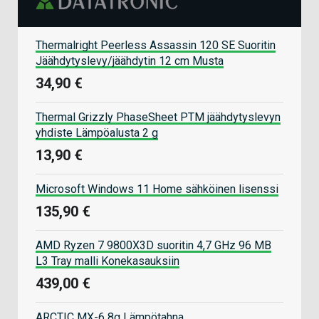
Thermalright Peerless Assassin 120 SE Suoritin
Jäähdytyslevy/jäähdytin 12 cm Musta
34,90 €
Thermal Grizzly PhaseSheet PTM jäähdytyslevyn
yhdiste Lämpöalusta 2 g
13,90 €
Microsoft Windows 11 Home sähköinen lisenssi
135,90 €
AMD Ryzen 7 9800X3D suoritin 4,7 GHz 96 MB
L3 Tray malli Konekasauksiin
439,00 €
ARCTIC MX-6 8g Lämpötahna