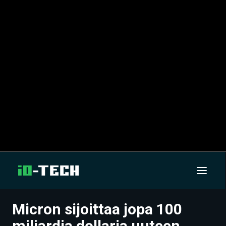
Micron sijoittaa jopa 100
UUTISET
miljardia dollaria uuteen