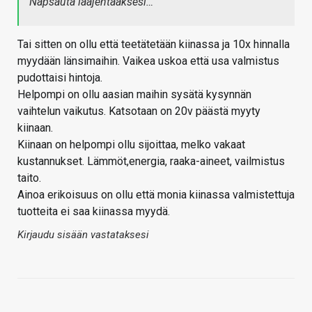
Napsauta laajentaaksesi…
Tai sitten on ollu että teetätetään kiinassa ja 10x hinnalla
myydään länsimaihin. Vaikea uskoa että usa valmistus
pudottaisi hintoja.
Helpompi on ollu aasian maihin sysätä kysynnän
vaihtelun vaikutus. Katsotaan on 20v päästä myyty
kiinaan.
Kiinaan on helpompi ollu sijoittaa, melko vakaat
kustannukset. Lämmöt,energia, raaka-aineet, vailmistus
taito.
Ainoa erikoisuus on ollu että monia kiinassa valmistettuja
tuotteita ei saa kiinassa myydä.
Kirjaudu sisään vastataksesi