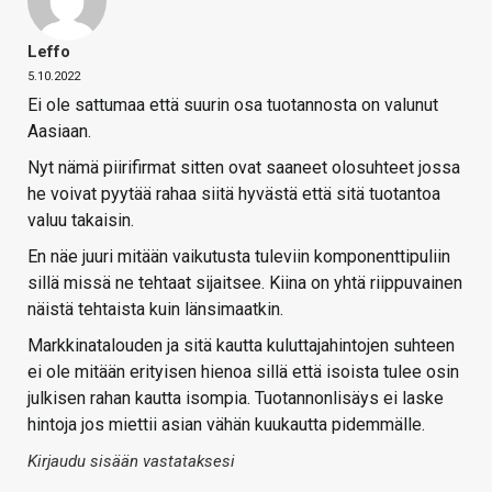
Leffo
5.10.2022
Ei ole sattumaa että suurin osa tuotannosta on valunut
Aasiaan.
Nyt nämä piirifirmat sitten ovat saaneet olosuhteet jossa
he voivat pyytää rahaa siitä hyvästä että sitä tuotantoa
valuu takaisin.
En näe juuri mitään vaikutusta tuleviin komponenttipuliin
sillä missä ne tehtaat sijaitsee. Kiina on yhtä riippuvainen
näistä tehtaista kuin länsimaatkin.
Markkinatalouden ja sitä kautta kuluttajahintojen suhteen
ei ole mitään erityisen hienoa sillä että isoista tulee osin
julkisen rahan kautta isompia. Tuotannonlisäys ei laske
hintoja jos miettii asian vähän kuukautta pidemmälle.
Kirjaudu sisään vastataksesi