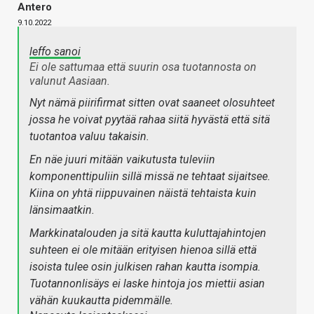
Antero
9.10.2022
leffo sanoi
Ei ole sattumaa että suurin osa tuotannosta on
valunut Aasiaan.
Nyt nämä piirifirmat sitten ovat saaneet olosuhteet
jossa he voivat pyytää rahaa siitä hyvästä että sitä
tuotantoa valuu takaisin.
En näe juuri mitään vaikutusta tuleviin
komponenttipuliin sillä missä ne tehtaat sijaitsee.
Kiina on yhtä riippuvainen näistä tehtaista kuin
länsimaatkin.
Markkinatalouden ja sitä kautta kuluttajahintojen
suhteen ei ole mitään erityisen hienoa sillä että
isoista tulee osin julkisen rahan kautta isompia.
Tuotannonlisäys ei laske hintoja jos miettii asian
vähän kuukautta pidemmälle.