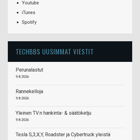
Youtube
iTunes
Spotify
TECHBBS UUSIMMAT VIESTIT
Perunalastut
9.8.2026
Rannekelloja
9.8.2026
Yleinen TV:n hankinta- & säätöketju
9.8.2026
Tesla S,3,X,Y, Roadster ja Cybertruck yleistä