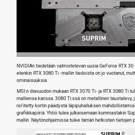
NVIDIAn tiedetään valmistelevan uusia GeForce RTX 30 -s
etenkin RTX 3080 Ti -mallin tiedoista on jo vuotanut, m
ominaisuuksia.
MSI:n diavuodon mukaan RTX 3070 Ti- ja RTX 3080 Ti tule
malliensa kanssa. 3080 Ti:ssä on metallinen taustalevy, 
rei’itetty kortin päädystä läpipuhalluksen mahdollistami
grafiikkapiiriä. Yhtiö tulee julkaisemaan kummastakin Su
mallin. Näytönohjaimissa tulee tämän hetkisten tietojen p