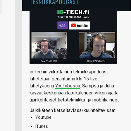
TEKNIIKKAPODCAST
io-techin viikottainen tekniikkapodcast
lähetetään perjantaisin klo 15 live-
lähetyksenä
YouTubessa
. Sampsa ja Juha
käyvät keskenään läpi kuluneen viikon ajalta
ajankohtaiset tietotekniikka- ja mobiiliaiheet.
Jälkikäteen katseltavissa/kuunneltavissa:
Youtube
iTunes