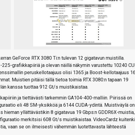
erran GeForce RTX 3080 Ti:n tulevan 12 gigatavun muistilla.
25-grafiikkapiiriä ja olevan näillä näkymin varustettu 10240 C
enssimallin peruskellotaajuus olisi 1365 ja Boost-kellotaajuus 1
at. Muistien pitäisi tällä tietoa toimia RTX 3080:n tapaan 19
län kanssa tuottaa 912 Gt/s muistikaistaa.
piiriin ja tiettävästi tarkemmin GA104-400-malliin. Piirissä on
iguraatio eli 48 SM-yksikköä ja 6144 CUDA-ydintä. Muistiväylä on
ies hieman yllättävästikin 8 gigatavua 19 Gbps:n GDDR6X-muistia,
uraatio merkitsisi 608 Gt/s muistikaistaa. VideoCardz kuitenk
tia, vaan se on ilmeisesti vähemmän luotettavasta lähteestä