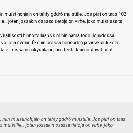
in muistinohjain on tehty gddr6 muistille. Jos piiri on taas 102.
le… joten jossakin osassa tietoja on virhe, joko muistissa tai
virallisesti hinnoitellaan vs mihin nämä todellisuudessa
e voi olla nvdian fiksuin prossa nopeuden ja virrakulutuksen
ä ei missään näkyisikään, niin testit kiiinnostavat silti!
 niin muistinohjain on tehty gddr6 muistille. Jos piiri on taas
 muistille… joten jossakin osassa tietoja on virhe, joko