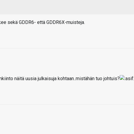
ukee sekä GDDR6- että GDDR6X-muisteja.
iinto näitä uusia julkaisuja kohtaan..mistähän tuo johtuis?