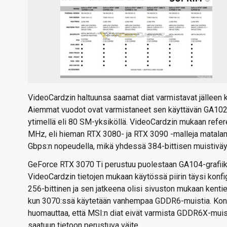
VideoCardzin haltuunsa saamat diat varmistavat jälleen k
Aiemmat vuodot ovat varmistaneet sen käyttävän GA102-2
ytimellä eli 80 SM-yksiköllä. VideoCardzin mukaan refer
MHz, eli hieman RTX 3080- ja RTX 3090 -malleja matalamm
Gbps:n nopeudella, mikä yhdessä 384-bittisen muistiväy
GeForce RTX 3070 Ti perustuu puolestaan GA104-grafiikka
VideoCardzin tietojen mukaan käytössä piirin täysi konf
256-bittinen ja sen jatkeena olisi sivuston mukaan kent
kun 3070:ssä käytetään vanhempaa GDDR6-muistia. Konfig
huomauttaa, että MSI:n diat eivät varmista GDDR6X-muis
saatuun tietoon perustuva väite.