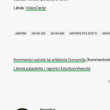
Lähde:
VideoCardz
AMPERE
GA102-225
GA104-400
GEFORCE RTX 3070 TI
GEFOR
Kommentoi uutista tai artikkelia foorumilla
(Kommentointi 
Lähetä palautetta / raportoi kirjoitusvirheestä
1
Hannibal