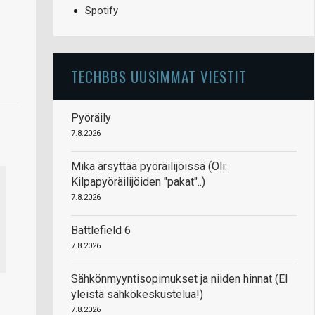
Spotify
TECHBBS UUSIMMAT VIESTIT
Pyöräily
7.8.2026
Mikä ärsyttää pyöräilijöissä (Oli:
Kilpapyöräilijöiden "pakat"..)
7.8.2026
Battlefield 6
7.8.2026
Sähkönmyyntisopimukset ja niiden hinnat (EI
yleistä sähkökeskustelua!)
7.8.2026