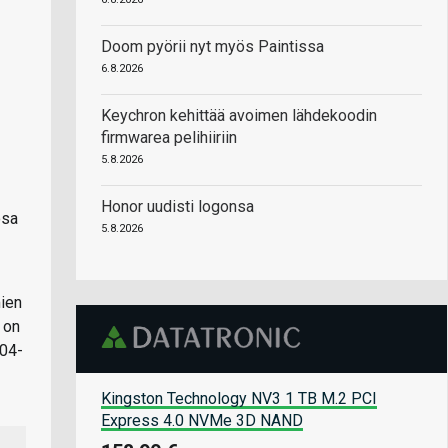
Doom pyörii nyt myös Paintissa
6.8.2026
Keychron kehittää avoimen lähdekoodin
firmwarea pelihiiriin
5.8.2026
Honor uudisti logonsa
osa
5.8.2026
mien
 on
104-
Kingston Technology NV3 1 TB M.2 PCI
Express 4.0 NVMe 3D NAND