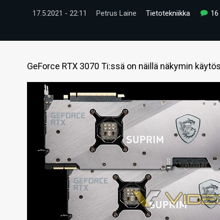
17.5.2021 - 22:11
Petrus Laine
Tietotekniikka
16
GeForce RTX 3070 Ti:ssä on näillä näkymin käytö