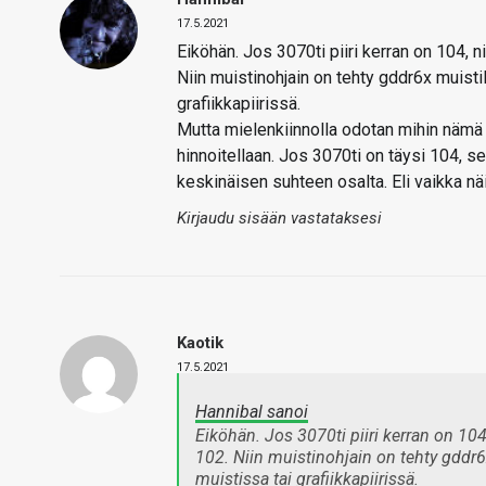
17.5.2021
Eiköhän. Jos 3070ti piiri kerran on 104, ni
Niin muistinohjain on tehty gddr6x muistil
grafiikkapiirissä.
Mutta mielenkiinnolla odotan mihin nämä 
hinnoitellaan. Jos 3070ti on täysi 104, s
keskinäisen suhteen osalta. Eli vaikka näit
Kirjaudu sisään vastataksesi
Kaotik
17.5.2021
Hannibal sanoi
Eiköhän. Jos 3070ti piiri kerran on 104,
102. Niin muistinohjain on tehty gddr6x
muistissa tai grafiikkapiirissä.