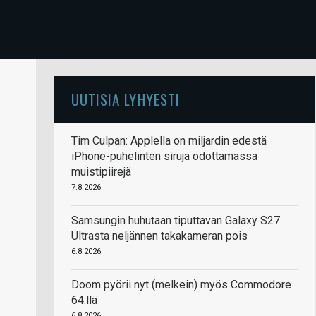
UUTISIA LYHYESTI
Tim Culpan: Applella on miljardin edestä
iPhone-puhelinten siruja odottamassa
muistipiirejä
7.8.2026
Samsungin huhutaan tiputtavan Galaxy S27
Ultrasta neljännen takakameran pois
6.8.2026
Doom pyörii nyt (melkein) myös Commodore
64:llä
6.8.2026