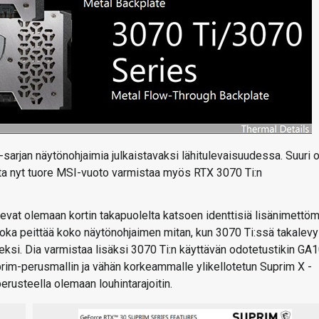
arjan näytönohjaimia julkaistavaksi lähitulevaisuudessa. Suuri 
utta nyt tuore MSI-vuoto varmistaa myös RTX 3070 Ti:n
vat olemaan kortin takapuolelta katsoen identtisiä lisänimettö
joka peittää koko näytönohjaimen mitan, kun 3070 Ti:ssä takalevy
seksi. Dia varmistaa lisäksi 3070 Ti:n käyttävän odotetustikin GA
prim-perusmallin ja vähän korkeammalle ylikellotetun Suprim X -
erusteella olemaan louhintarajoitin.