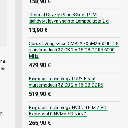
158,90 €
Thermal Grizzly PhaseSheet PTM
jäähdytyslevyn yhdiste Lämpöalusta 2 g
13,90 €
Corsair Vengeance CMK32GX5M2B6000C38
muistimoduuli 32 GB 2 x 16 GB DDR5 6000
MHz
UDA-
479,90 €
665
Kingston Technology FURY Beast
muistimoduuli 32 GB 2 x 16 GB DDR5
519,90 €
Kingston Technology NV3 2 TB M.2 PCI
in
Express 4.0 NVMe 3D NAND
265,90 €