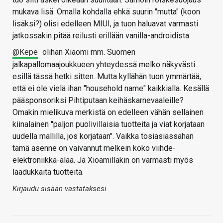
mukava lisä. Omalla kohdalla ehkä suurin "mutta" (koon
lisäksi?) olisi edelleen MIUI, ja tuon haluavat varmasti
jatkossakin pitää reilusti erillään vanilla-androidista.
@Kepe
olihan Xiaomi mm. Suomen
jalkapallomaajoukkueen yhteydessä melko näkyvästi
esillä tässä hetki sitten. Mutta kyllähän tuon ymmärtää,
että ei ole vielä ihan "household name" kaikkialla. Kesällä
pääsponsoriksi Pihtiputaan keihäskarnevaaleille?
Omakin mielikuva merkistä on edelleen vähän sellainen
kiinalainen "paljon puolivillaisia tuotteita ja viat korjataan
uudella mallilla, jos korjataan". Vaikka tosiasiassahan
tämä asenne on vaivannut melkein koko viihde-
elektroniikka-alaa. Ja Xioamillakin on varmasti myös
laadukkaita tuotteita.
Kirjaudu sisään vastataksesi