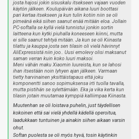
josta hajosi jokin sisuskalu itsekseen vajaan vuoden
käytön jälkeen. Koulupäivän aikana luuri boottasi
pari kertaa itsekseen ja kun tulin kotiin niin se oli
pimeänä eikä siihen saanut enää mitään eloa. Jollain
PC-softalla se kyllä vielä tunnistui jonkin sortin
laitteena kun kytki piuhalla koneeseen kiinni, mutta
ei sille saanut tehtyä mitään. Ja kun se oli Kiinasta
tilattu ja kauppa josta sen tilasin oli vielä hävinnyt
AliExpressistä niin joo.. Uusi emolevy olisi maksanut
saman verran kuin koko luuri maksoi.
Meni vähän maku Xiaomin luureista, kun se lahosi
ihan itsestään noin lyhyen ajan jälkeen. Varmaan
tietty harvinainen yksittäistapaus että joku
komponentti sanoo sopimuksensa irti tuolla tavalla,
mutta pistihän se sylettämään. Eka ja vika kerta kun
tilasin jotain muutamaa kymppiä kalliimpaa Kiinasta.
Muutenhan se oli loistava puhelin, just täydellisen
kokoinen että sai vielä yhdellä kädellä operoitua,
laadukkaan tuntuinen ja ainakin siihen aikaan varsin
ohut.
Softan puolesta se oli myös hyvä, tosin käytinkin