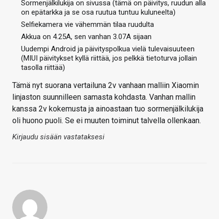
Sormenjälkilukija on sivussa (tämä on päivitys, ruudun alla
on epätarkka ja se osa ruutua tuntuu kuluneelta)
Selfiekamera vie vähemmän tilaa ruudulta
Akkua on 4.25A, sen vanhan 3.07A sijaan
Uudempi Android ja päivityspolkua vielä tulevaisuuteen
(MIUI päivitykset kyllä riittää, jos pelkkä tietoturva jollain
tasolla riittää)
Tämä nyt suorana vertailuna 2v vanhaan malliin Xiaomin
linjaston suunnilleen samasta kohdasta. Vanhan mallin
kanssa 2v kokemusta ja ainoastaan tuo sormenjälkilukija
oli huono puoli. Se ei muuten toiminut talvella ollenkaan.
Kirjaudu sisään vastataksesi