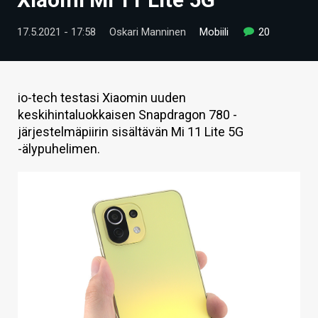
ARTIKKELIT
17.5.2021 - 17:58
Oskari Manninen
Mobiili
20
VIDEOT
TECHBBS
io-tech testasi Xiaomin uuden
TIETOA
keskihintaluokkaisen Snapdragon 780 -
järjestelmäpiirin sisältävän Mi 11 Lite 5G
HINTA.FI
-älypuhelimen.
KAUPPA
VAIHDA TEEMA
HAKU