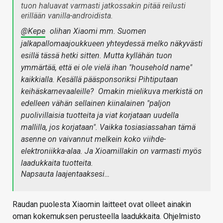
tuon haluavat varmasti jatkossakin pitää reilusti
erillään vanilla-androidista.
@Kepe
olihan Xiaomi mm. Suomen
jalkapallomaajoukkueen yhteydessä melko näkyvästi
esillä tässä hetki sitten. Mutta kyllähän tuon
ymmärtää, että ei ole vielä ihan "household name"
kaikkialla. Kesällä pääsponsoriksi Pihtiputaan
keihäskarnevaaleille?
Omakin mielikuva merkistä on
edelleen vähän sellainen kiinalainen "paljon
puolivillaisia tuotteita ja viat korjataan uudella
mallilla, jos korjataan". Vaikka tosiasiassahan tämä
asenne on vaivannut melkein koko viihde-
elektroniikka-alaa. Ja Xioamillakin on varmasti myös
laadukkaita tuotteita.
Napsauta laajentaaksesi…
Raudan puolesta Xiaomin laitteet ovat olleet ainakin
oman kokemuksen perusteella laadukkaita. Ohjelmisto