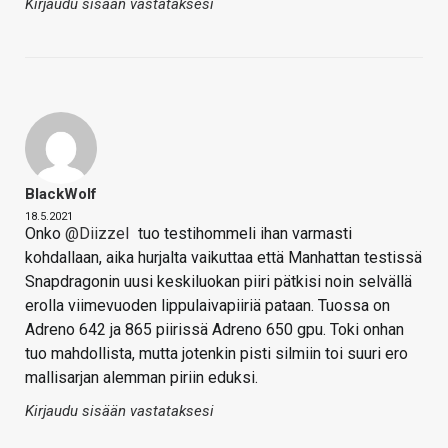
Kirjaudu sisään vastataksesi
BlackWolf
18.5.2021
Onko
@Diizzel
tuo testihommeli ihan varmasti
kohdallaan, aika hurjalta vaikuttaa että Manhattan testissä
Snapdragonin uusi keskiluokan piiri pätkisi noin selvällä
erolla viimevuoden lippulaivapiiriä pataan. Tuossa on
Adreno 642 ja 865 piirissä Adreno 650 gpu. Toki onhan
tuo mahdollista, mutta jotenkin pisti silmiin toi suuri ero
mallisarjan alemman piriin eduksi.
Kirjaudu sisään vastataksesi