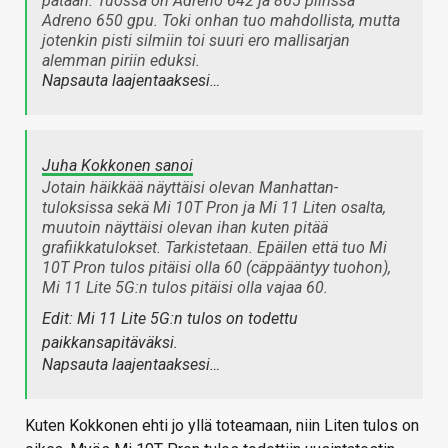
pataan. Tuossa on Adreno 642 ja 865 piirissä
Adreno 650 gpu. Toki onhan tuo mahdollista, mutta
jotenkin pisti silmiin toi suuri ero mallisarjan
alemman piriin eduksi.
Napsauta laajentaaksesi…
Juha Kokkonen sanoi
Jotain häikkää näyttäisi olevan Manhattan-
tuloksissa sekä Mi 10T Pron ja Mi 11 Liten osalta,
muutoin näyttäisi olevan ihan kuten pitää
grafiikkatulokset. Tarkistetaan. Epäilen että tuo Mi
10T Pron tulos pitäisi olla 60 (cäppääntyy tuohon),
Mi 11 Lite 5G:n tulos pitäisi olla vajaa 60.
Edit: Mi 11 Lite 5G:n tulos on todettu
paikkansapitäväksi.
Napsauta laajentaaksesi…
Kuten Kokkonen ehti jo yllä toteamaan, niin Liten tulos on