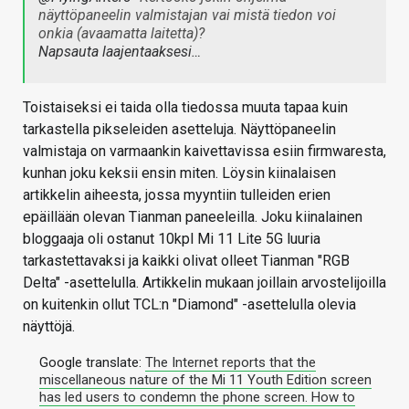
näyttöpaneelin valmistajan vai mistä tiedon voi
onkia (avaamatta laitetta)?
Napsauta laajentaaksesi…
Toistaiseksi ei taida olla tiedossa muuta tapaa kuin
tarkastella pikseleiden asetteluja. Näyttöpaneelin
valmistaja on varmaankin kaivettavissa esiin firmwaresta,
kunhan joku keksii ensin miten. Löysin kiinalaisen
artikkelin aiheesta, jossa myyntiin tulleiden erien
epäillään olevan Tianman paneeleilla. Joku kiinalainen
bloggaaja oli ostanut 10kpl Mi 11 Lite 5G luuria
tarkastettavaksi ja kaikki olivat olleet Tianman "RGB
Delta" -asettelulla. Artikkelin mukaan joillain arvostelijoilla
on kuitenkin ollut TCL:n "Diamond" -asettelulla olevia
näyttöjä.
Google translate:
The Internet reports that the
miscellaneous nature of the Mi 11 Youth Edition screen
has led users to condemn the phone screen. How to