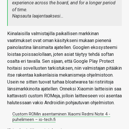
experience across the board, and for a longer period
of time.
Napsauta laajentaaksesi…
Kiinalaisilla valmistajilla paikallisen markkinan
vaatimukset ovat oman käsitykseni mukaan pienenä
painolastina länsimaita ajatellen. Googlen ekosysteemi
loistaa poissaolollaan, joten asiat täytyy tehdä softan
osalta eri tavalla. Sen sijaan, että Google Play Protect
hoitaisi sovellusten tarkistuksen, niin valmistajan pitääkin
itse rakentaa kaikenlaisia mekanismeja ohjelmistoon.
Usein ne sitten tuovat turhaa bloatwarea tai ristiriitoja
länsimarkkinoita ajatellen. Onneksi Xiaomin laitteisiin saa
kattavasti custom ROMeja, jolloin laitteeseen voi asentaa
halutessaan vakio Androidiin pohjautuvan ohjelmiston.
Custom ROMin asentaminen Xiaomi Redmi Note 4 -
puhelimeen – io-tech.fi