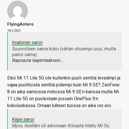
FlyingAntero
18.5.2021
hsalonen sanoi
Suunnilleen sama koko (vähän ohuempi uusi, mutta
paino sama)
Napsauta laajentaaksesi…
Eikö Mi 11 Lite 5G ole kuitenkin puoli senttiä leveämpi ja
vajaa puolitoista senttiä pidempi kuin Mi 9 SE? ZenFone
8 on aika samoissa mitoissa Mi 9 SE:n kanssa mutta Mi
11 Lite 5G on puolestaan jossain OnePlus 9:n
kokoluokassa. Omaan käteen tuossa on aika iso ero.
Kepe sanoi
Mjoo, itselläni oli aikoinaan Kiinasta tilattu Mi 5s,