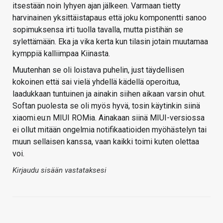
itsestään noin lyhyen ajan jälkeen. Varmaan tietty
harvinainen yksittäistapaus että joku komponentti sanoo
sopimuksensa irti tuolla tavalla, mutta pistihän se
sylettämään. Eka ja vika kerta kun tilasin jotain muutamaa
kymppiä kalliimpaa Kiinasta.
Muutenhan se oli loistava puhelin, just täydellisen
kokoinen että sai vielä yhdellä kädellä operoitua,
laadukkaan tuntuinen ja ainakin siihen aikaan varsin ohut.
Softan puolesta se oli myös hyvä, tosin käytinkin siinä
xiaomi.eu:n MIUI ROMia. Ainakaan siinä MIUI-versiossa
ei ollut mitään ongelmia notifikaatioiden myöhästelyn tai
muun sellaisen kanssa, vaan kaikki toimi kuten olettaa
voi.
Kirjaudu sisään vastataksesi