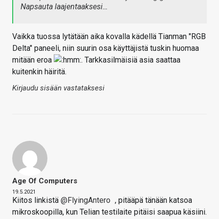
Napsauta laajentaaksesi…
Vaikka tuossa lytätään aika kovalla kädellä Tianman "RGB
Delta" paneeli, niin suurin osa käyttäjistä tuskin huomaa
mitään eroa
. Tarkkasilmäisiä asia saattaa
kuitenkin häiritä.
Kirjaudu sisään vastataksesi
Age Of Computers
19.5.2021
Kiitos linkistä
@FlyingAntero
, pitääpä tänään katsoa
mikroskoopilla, kun Telian testilaite pitäisi saapua käsiini.