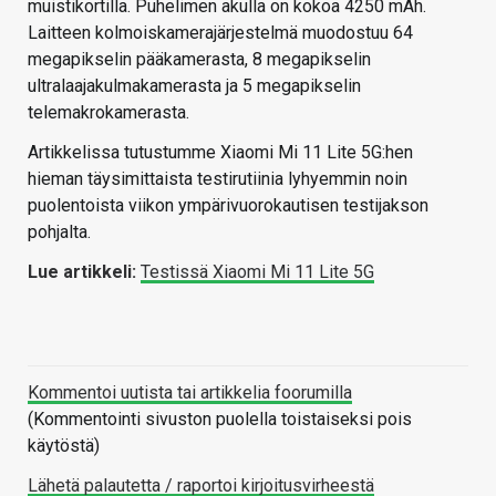
muistikortilla. Puhelimen akulla on kokoa 4250 mAh.
Laitteen kolmoiskamerajärjestelmä muodostuu 64
megapikselin pääkamerasta, 8 megapikselin
ultralaajakulmakamerasta ja 5 megapikselin
telemakrokamerasta.
Artikkelissa tutustumme Xiaomi Mi 11 Lite 5G:hen
hieman täysimittaista testirutiinia lyhyemmin noin
puolentoista viikon ympärivuorokautisen testijakson
pohjalta.
Lue artikkeli:
Testissä Xiaomi Mi 11 Lite 5G
Kommentoi uutista tai artikkelia foorumilla
(Kommentointi sivuston puolella toistaiseksi pois
käytöstä)
Lähetä palautetta / raportoi kirjoitusvirheestä