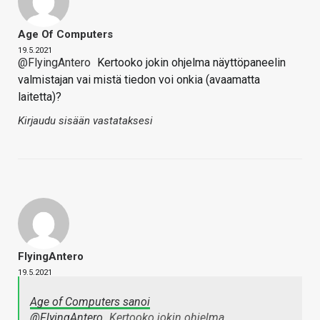
Age Of Computers
19.5.2021
@FlyingAntero
Kertooko jokin ohjelma näyttöpaneelin
valmistajan vai mistä tiedon voi onkia (avaamatta
laitetta)?
Kirjaudu sisään vastataksesi
FlyingAntero
19.5.2021
Age of Computers sanoi
@FlyingAntero
Kertooko jokin ohjelma