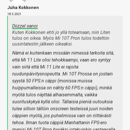
Juha Kokkonen
18.5.2021
Diizzel sanoi
Kuten Kokkonen ehti jo yllä toteamaan, niin Liten
tulos on oikea. Myös Mi 10T Pron tulos todettiin
uusintatestin jälkeen oikeaksi.
Nämä ei kuitenkaan missään nimessä tarkoita sitä,
että Mi 11 Lite olisi tehokkaampi, vaan ero syntyy
vain siitä että Mi 11 Lite ei rajoita
ruudunpäivitysnopeutta. Mi 10T Prossa on jostain
syystä 50 FPS:n cäppi (monissa muissa
huippumalleissa on nähty 60 FPS:n cäppi), minkä
myötä tulos näyttää alhaisemmalta, vaikka
suorituskykyä kyllä olisi. Tällaisia pieniä outouksia
tulee silloin tällöin onscreen testeissä juuri noiden
cäppien myötä, jos puhelimissa vain on riittävästi
tehoa. Ilman tuota cäppiä Manhattanin FPS-ero
menisi Mi 10T Pron hyväksi jotakuinkin vastaavalla