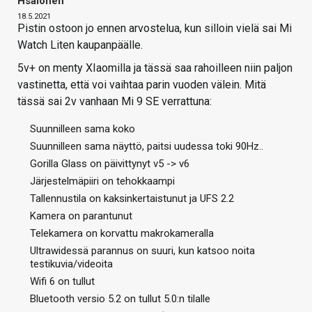
Hsalonen
18.5.2021
Pistin ostoon jo ennen arvostelua, kun silloin vielä sai Mi
Watch Liten kaupanpäälle.
5v+ on menty XIaomilla ja tässä saa rahoilleen niin paljon
vastinetta, että voi vaihtaa parin vuoden välein. Mitä
tässä sai 2v vanhaan Mi 9 SE verrattuna:
Suunnilleen sama koko
Suunnilleen sama näyttö, paitsi uudessa toki 90Hz..
Gorilla Glass on päivittynyt v5 -> v6
Järjestelmäpiiri on tehokkaampi
Tallennustila on kaksinkertaistunut ja UFS 2.2
Kamera on parantunut
Telekamera on korvattu makrokameralla
Ultrawidessä parannus on suuri, kun katsoo noita
testikuvia/videoita
Wifi 6 on tullut
Bluetooth versio 5.2 on tullut 5.0:n tilalle