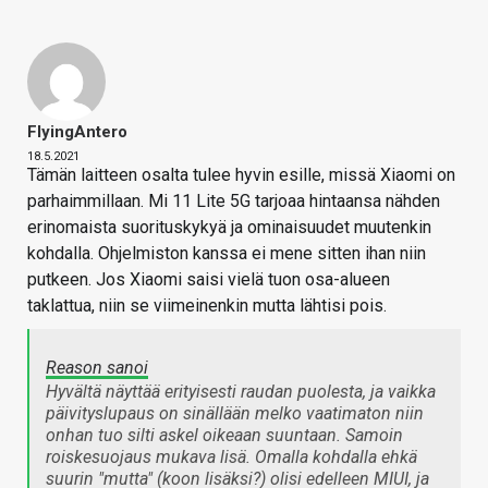
FlyingAntero
18.5.2021
Tämän laitteen osalta tulee hyvin esille, missä Xiaomi on
parhaimmillaan. Mi 11 Lite 5G tarjoaa hintaansa nähden
erinomaista suorituskykyä ja ominaisuudet muutenkin
kohdalla. Ohjelmiston kanssa ei mene sitten ihan niin
putkeen. Jos Xiaomi saisi vielä tuon osa-alueen
taklattua, niin se viimeinenkin mutta lähtisi pois.
Reason sanoi
Hyvältä näyttää erityisesti raudan puolesta, ja vaikka
päivityslupaus on sinällään melko vaatimaton niin
onhan tuo silti askel oikeaan suuntaan. Samoin
roiskesuojaus mukava lisä. Omalla kohdalla ehkä
suurin "mutta" (koon lisäksi?) olisi edelleen MIUI, ja