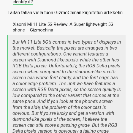
identify it?
Laitan tähän vielä tuon GizmoChinan kirjoitetun artikkelin:
Xiaomi Mi 11 Lite 5G Review: A Super lightweight 5G
phone – Gizmochina
But Mi 11 Lite 5G’s comes in two types of displays in
the market. Basically, the pixels are arranged in two
different configurations. One variant features a
screen with Diamond-like pixels, while the other has
RGB Delta pixels. Unfortunately, the RGB Delta pixels
screen when compared to the diamond-like pixel’s
screen has worse font clarity, and the font edge has
a color edge problem. The unit we have features a
screen with RGB Delta pixels, so the screen quality is
low compared to the other variant that comes at the
same price. And if you look at the phone’s screen
from the side, the problem of the color cast is
obvious. But if you’re lucky and get a version with
diamond-like pixels of the screen, I believe the
screen can still score a passing grade. But the RGB
Delta pixels version is obviously a failing grade.