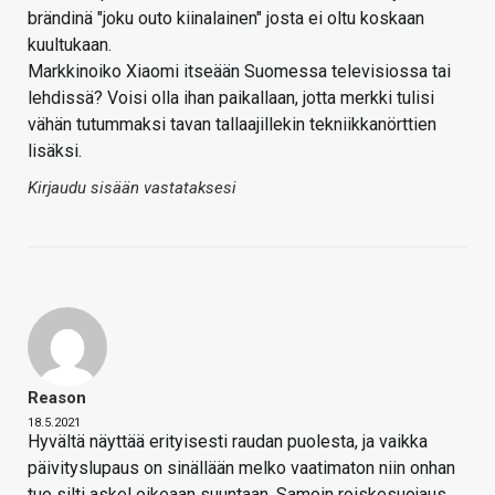
brändinä "joku outo kiinalainen" josta ei oltu koskaan
kuultukaan.
Markkinoiko Xiaomi itseään Suomessa televisiossa tai
lehdissä? Voisi olla ihan paikallaan, jotta merkki tulisi
vähän tutummaksi tavan tallaajillekin tekniikkanörttien
lisäksi.
Kirjaudu sisään vastataksesi
Reason
18.5.2021
Hyvältä näyttää erityisesti raudan puolesta, ja vaikka
päivityslupaus on sinällään melko vaatimaton niin onhan
tuo silti askel oikeaan suuntaan. Samoin roiskesuojaus