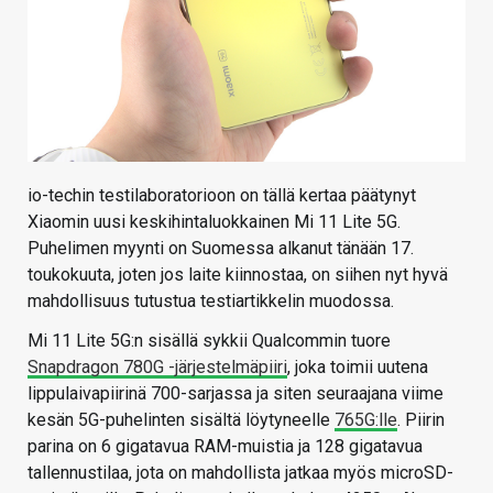
io-techin testilaboratorioon on tällä kertaa päätynyt
Xiaomin uusi keskihintaluokkainen Mi 11 Lite 5G.
Puhelimen myynti on Suomessa alkanut tänään 17.
toukokuuta, joten jos laite kiinnostaa, on siihen nyt hyvä
mahdollisuus tutustua testiartikkelin muodossa.
Mi 11 Lite 5G:n sisällä sykkii Qualcommin tuore
Snapdragon 780G -järjestelmäpiiri
, joka toimii uutena
lippulaivapiirinä 700-sarjassa ja siten seuraajana viime
kesän 5G-puhelinten sisältä löytyneelle
765G:lle
. Piirin
parina on 6 gigatavua RAM-muistia ja 128 gigatavua
tallennustilaa, jota on mahdollista jatkaa myös microSD-