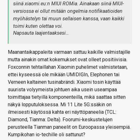
siinä xiaomi.eu:n MIUI ROMia. Ainakaan siinä MIUI-
versiossa ei ollut mitään ongelmia notifikaatioiden
myöhästelyn tai muun sellaisen kanssa, vaan kaikki
toimi kuten olettaa voi.
Napsauta laajentaaksesi…
Maanantaikappaleita varmaan sattuu kaikille valmistajille
mutta ainakin omat kokemukset ovat olleet positiivisia.
Foxconnin tehtaillahan Xiaomin puhelimet valmistetaan,
ettei kyseessä ole mikään UMIDIGIn, Elephonen tai
Verneen kaltainen tusinabrändi. Xiaomi tosin käyttää
suurista volyymeista johtuen aika usein useampaa
toimittajaa tietyillä komponenteilla, mikä saattaa sitten
näkyä lopputuloksessa. Mi 11 Lite 5G:ssäkin on
ilmeisesti käytössä kahta eri näyttöpaneelia (TCL:
Diamond, Tianma: Delta). Foorumi-keskustelujen
perusteella Tianman paneelit on Euroopassa yleisempiä.
Kumpikohan io-techille oli sattunut?