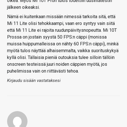
oikea. Myös Mi 10T Pron tulos todettiin uusintatestin
jälkeen oikeaksi.
Nämä ei kuitenkaan missään nimessä tarkoita sitä, että
Mi 11 Lite olisi tehokkaampi, vaan ero syntyy vain siitä
että Mi 11 Lite ei rajoita ruudunpäivitysnopeutta. Mi 10T
Prossa on jostain syystä 50 FPS:n cäppi (monissa
muissa huippumalleissa on nähty 60 FPS:n cäppi), minkä
myötä tulos näyttää alhaisemmalta, vaikka suorituskykyä
kyllä olisi. Tällaisia pieniä outouksia tulee silloin tällöin
onscreen testeissä juuri noiden cäppien myötä, jos
puhelimissa vain on riittävästi tehoa.
Kirjaudu sisään vastataksesi