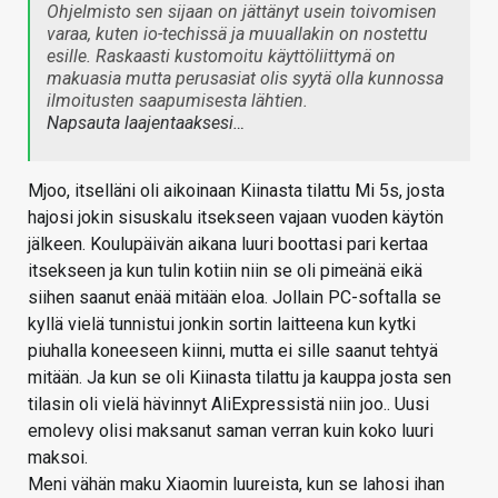
Ohjelmisto sen sijaan on jättänyt usein toivomisen
varaa, kuten io-techissä ja muuallakin on nostettu
esille. Raskaasti kustomoitu käyttöliittymä on
makuasia mutta perusasiat olis syytä olla kunnossa
ilmoitusten saapumisesta lähtien.
Napsauta laajentaaksesi…
Mjoo, itselläni oli aikoinaan Kiinasta tilattu Mi 5s, josta
hajosi jokin sisuskalu itsekseen vajaan vuoden käytön
jälkeen. Koulupäivän aikana luuri boottasi pari kertaa
itsekseen ja kun tulin kotiin niin se oli pimeänä eikä
siihen saanut enää mitään eloa. Jollain PC-softalla se
kyllä vielä tunnistui jonkin sortin laitteena kun kytki
piuhalla koneeseen kiinni, mutta ei sille saanut tehtyä
mitään. Ja kun se oli Kiinasta tilattu ja kauppa josta sen
tilasin oli vielä hävinnyt AliExpressistä niin joo.. Uusi
emolevy olisi maksanut saman verran kuin koko luuri
maksoi.
Meni vähän maku Xiaomin luureista, kun se lahosi ihan