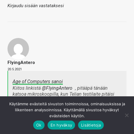
Kirjaudu sisään vastataksesi
FlyingAntero
20.5.2021
Age of Computers sanoi
Kiitos linkistä
@FlyingAntero
, pitääpä tänään
katsoa mikroskoopilla, kun Telian testilaite pitäisi
saapua käsiini.
Käytämme evästeitä sivuston toiminnoissa, ominaisuuksissa ja
EDIT:
liikenteen analysoinnissa. Käyttämällä sivustoa hyväksyt
evästeiden käytön.
@FlyingAntero
Tässä yksilössä näyttää olevan "TCL
Ok
En hyväksy
Lisätietoja
Diamond", jos en aivan väärässä ole. Puhelin on
Telian normaaleja toimitukseen meneviä puhelimia,