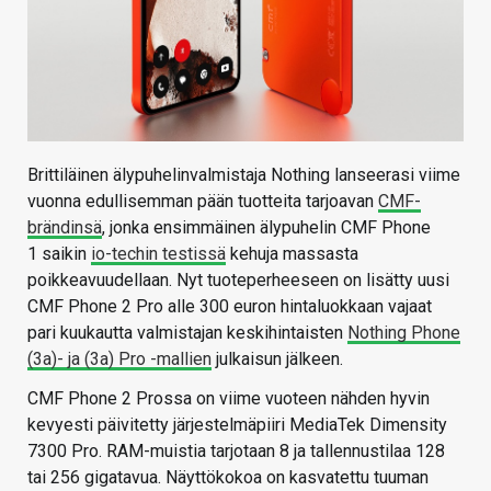
Brittiläinen älypuhelinvalmistaja Nothing lanseerasi viime
vuonna edullisemman pään tuotteita tarjoavan
CMF-
brändinsä
, jonka ensimmäinen älypuhelin CMF Phone
1 saikin
io-techin testissä
kehuja massasta
poikkeavuudellaan. Nyt tuoteperheeseen on lisätty uusi
CMF Phone 2 Pro alle 300 euron hintaluokkaan vajaat
pari kuukautta valmistajan keskihintaisten
Nothing Phone
(3a)- ja (3a) Pro -mallien
julkaisun jälkeen.
CMF Phone 2 Prossa on viime vuoteen nähden hyvin
kevyesti päivitetty järjestelmäpiiri MediaTek Dimensity
7300 Pro. RAM-muistia tarjotaan 8 ja tallennustilaa 128
tai 256 gigatavua. Näyttökokoa on kasvatettu tuuman