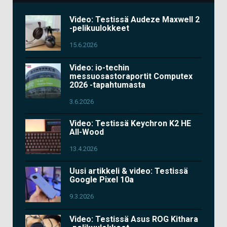
Video: Testissä Audeze Maxwell 2
-pelikuulokkeet
15.6.2026
Video: io-techin
messuosastoraportit Computex
2026 -tapahtumasta
3.6.2026
Video: Testissä Keychron K2 HE
All-Wood
13.4.2026
Uusi artikkeli & video: Testissä
Google Pixel 10a
9.3.2026
Video: Testissä Asus ROG Kithara