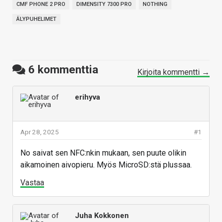
CMF PHONE 2 PRO
DIMENSITY 7300 PRO
NOTHING
ÄLYPUHELIMET
6
kommenttia
Kirjoita kommentti →
erihyva
Apr 28, 2025
#1
No saivat sen NFC:nkin mukaan, sen puute olikin
aikamoinen aivopieru. Myös MicroSD:stä plussaa.
Vastaa
Juha Kokkonen