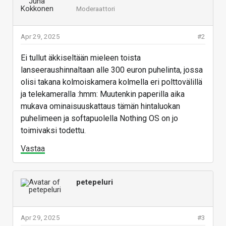
Moderaattori
Apr 29, 2025
#2
Ei tullut äkkiseltään mieleen toista
lanseeraushinnaltaan alle 300 euron puhelinta, jossa
olisi takana kolmoiskamera kolmella eri polttovälillä
ja telekameralla :hmm: Muutenkin paperilla aika
mukava ominaisuuskattaus tämän hintaluokan
puhelimeen ja softapuolella Nothing OS on jo
toimivaksi todettu.
Vastaa
petepeluri
Apr 29, 2025
#3