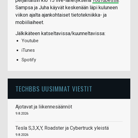
perjantaisin klo 15 live-lähetyksenä
YouTubessa
.
Sampsa ja Juha käyvät keskenään läpi kuluneen
viikon ajalta ajankohtaiset tietotekniikka- ja
mobiiliaiheet.
Jälkikäteen katseltavissa/kuunneltavissa:
Youtube
iTunes
Spotify
TECHBBS UUSIMMAT VIESTIT
Ajotavat ja liikennesäännöt
9.8.2026
Tesla S,3,X,Y, Roadster ja Cybertruck yleistä
9.8.2026