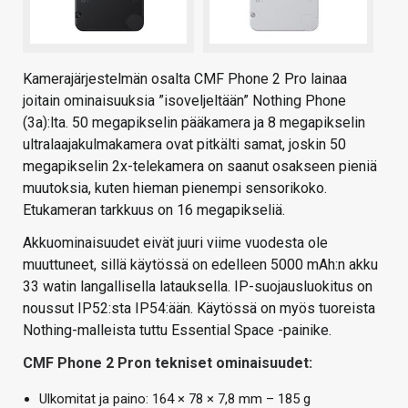
Kamerajärjestelmän osalta CMF Phone 2 Pro lainaa
joitain ominaisuuksia ”isoveljeltään” Nothing Phone
(3a):lta. 50 megapikselin pääkamera ja 8 megapikselin
ultralaajakulmakamera ovat pitkälti samat, joskin 50
megapikselin 2x-telekamera on saanut osakseen pieniä
muutoksia, kuten hieman pienempi sensorikoko.
Etukameran tarkkuus on 16 megapikseliä.
Akkuominaisuudet eivät juuri viime vuodesta ole
muuttuneet, sillä käytössä on edelleen 5000 mAh:n akku
33 watin langallisella latauksella. IP-suojausluokitus on
noussut IP52:sta IP54:ään. Käytössä on myös tuoreista
Nothing-malleista tuttu Essential Space -painike.
CMF Phone 2 Pron tekniset ominaisuudet:
Ulkomitat ja paino: 164 × 78 × 7,8 mm – 185 g