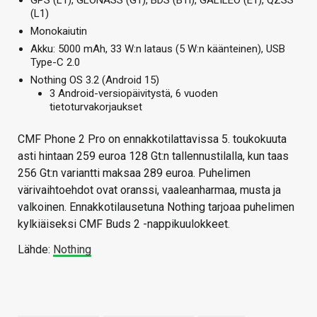
GPS (L1), GLONASS (G1), BDS (B1I), GALILEO (E1), QZSS
(L1)
Monokaiutin
Akku: 5000 mAh, 33 W:n lataus (5 W:n käänteinen), USB
Type-C 2.0
Nothing OS 3.2 (Android 15)
3 Android-versiopäivitystä, 6 vuoden
tietoturvakorjaukset
CMF Phone 2 Pro on ennakkotilattavissa 5. toukokuuta
asti hintaan 259 euroa 128 Gt:n tallennustilalla, kun taas
256 Gt:n variantti maksaa 289 euroa. Puhelimen
värivaihtoehdot ovat oranssi, vaaleanharmaa, musta ja
valkoinen. Ennakkotilausetuna Nothing tarjoaa puhelimen
kylkiäiseksi CMF Buds 2 -nappikuulokkeet.
Lähde:
Nothing