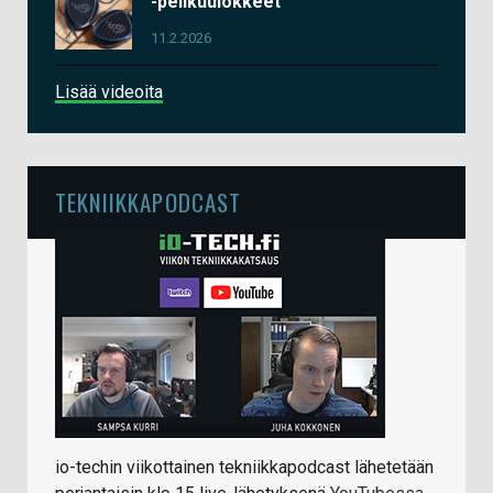
-pelikuulokkeet
11.2.2026
Lisää videoita
TEKNIIKKAPODCAST
io-techin viikottainen tekniikkapodcast lähetetään