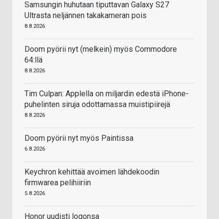
Samsungin huhutaan tiputtavan Galaxy S27
Ultrasta neljännen takakameran pois
8.8.2026
Doom pyörii nyt (melkein) myös Commodore
64:llä
8.8.2026
Tim Culpan: Applella on miljardin edestä iPhone-
puhelinten siruja odottamassa muistipiirejä
8.8.2026
Doom pyörii nyt myös Paintissa
6.8.2026
Keychron kehittää avoimen lähdekoodin
firmwarea pelihiiriin
5.8.2026
Honor uudisti logonsa