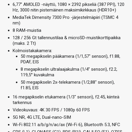
6,77” AMOLED -näyttö, 1080 × 2392 pikseliä (387 PPI), 120
Hz, 3000 nitin pistemäinen maksimikirkkaus (HDR10+)
MediaTek Dimensity 7300 Pro -järjestelmäpiiri (TSMC 4
nm)
8 RAM-muistia
128 / 256 Gt tallennustilaa & microSD-muistikorttipaikka
(maks. 2 Tt)
Kolmoistakakamera:
50 megapikselin pääkamera (1/1,57″ sensori), f1.88,
PDAF, EIS
8 megapikselin ultralaajakulma (1/4” sensori), f2.2,
119,5° kuvakulma
50 megapikselin 2x-telekamera (1/2,88″ sensori),
f1.85, EIS
16 megapikselin etukamera (1/3″ sensori), f2.45, kiinteä
tarkennus
Videokuvaus: 4K 30 FPS / 1080p 60 FPS
5G NR, 4G LTE, Dual-nano-SIM
Wi-Fi 802.11 a/b/g/n/ac/ax (Wi-Fi 6), Bluetooth 5.3, NFC