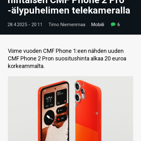
ARTIKKELIT
-älypuhelimen telekameralla
VIDEOT
28.4.2025 - 20:11
Timo Niemenmaa
Mobiili
6
TECHBBS
TIETOA
Viime vuoden CMF Phone 1:een nähden uuden
CMF Phone 2 Pron suositushinta alkaa 20 euroa
HINTA.FI
korkeammalta.
KAUPPA
VAIHDA TEEMA
HAKU