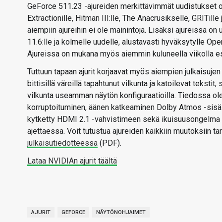
GeForce 511.23 -ajureiden merkittävimmät uudistukset 
Extractionille, Hitman III:lle, The Anacrusikselle, GRITil
aiempiin ajureihin ei ole mainintoja. Lisäksi ajureissa o
11.6:lle ja kolmelle uudelle, alustavasti hyväksytylle O
Ajureissa on mukana myös aiemmin kuluneella viikolla es
Tuttuun tapaan ajurit korjaavat myös aiempien julkaisujen 
bittisillä väreillä tapahtunut vilkunta ja katoilevat tekst
vilkunta useamman näytön konfiguraatioilla. Tiedossa ol
korruptoituminen, äänen katkeaminen Dolby Atmos -sisält
kytketty HDMI 2.1 -vahvistimeen sekä ikuisuusongelma S
ajettaessa. Voit tutustua ajureiden kaikkiin muutoksiin
julkaisutiedotteessa
(PDF).
Lataa NVIDIAn ajurit täältä
AJURIT
GEFORCE
NÄYTÖNOHJAIMET