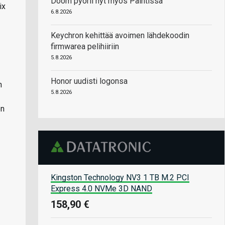
Doom pyörii nyt myös Paintissa
ix
6.8.2026
Keychron kehittää avoimen lähdekoodin
firmwarea pelihiiriin
5.8.2026
Honor uudisti logonsa
n
5.8.2026
on
Kingston Technology NV3 1 TB M.2 PCI
Express 4.0 NVMe 3D NAND
158,90 €