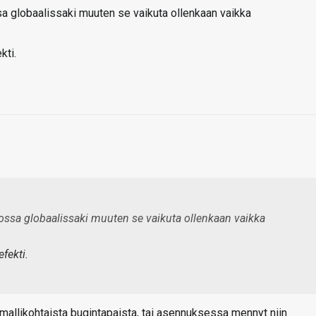
ossa globaalissaki muuten se vaikuta ollenkaan vaikka
kti.
 tossa globaalissaki muuten se vaikuta ollenkaan vaikka
fekti.
-mallikohtaista bugintapaista, tai asennuksessa mennyt niin