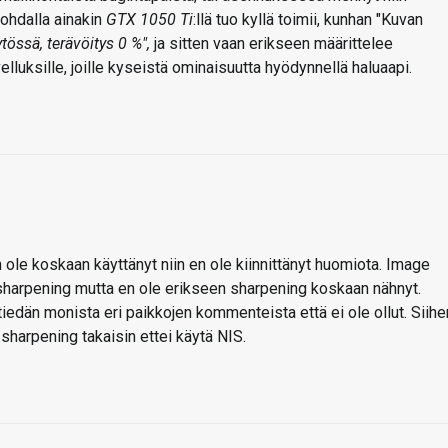
kohdalla ainakin
GTX 1050 Ti
:llä tuo kyllä toimii, kunhan "Kuvan
ytössä, terävöitys 0 %",
ja sitten vaan erikseen määrittelee
lluksille, joille kyseistä ominaisuutta hyödynnellä haluaapi.
ole koskaan käyttänyt niin en ole kiinnittänyt huomiota. Image
/sharpening mutta en ole erikseen sharpening koskaan nähnyt.
a tiedän monista eri paikkojen kommenteista että ei ole ollut. Siihe
 sharpening takaisin ettei käytä NIS.