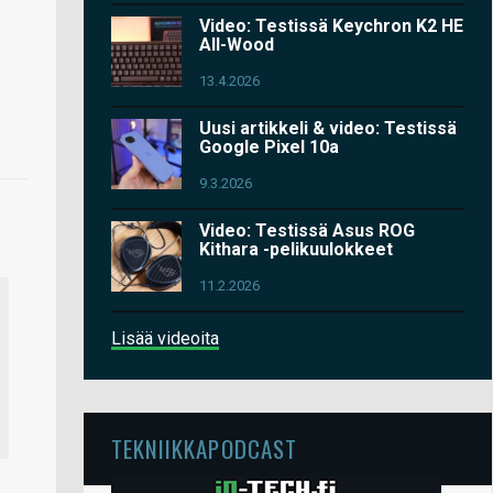
Video: Testissä Keychron K2 HE
All-Wood
13.4.2026
Uusi artikkeli & video: Testissä
Google Pixel 10a
9.3.2026
Video: Testissä Asus ROG
Kithara -pelikuulokkeet
11.2.2026
Lisää videoita
TEKNIIKKAPODCAST