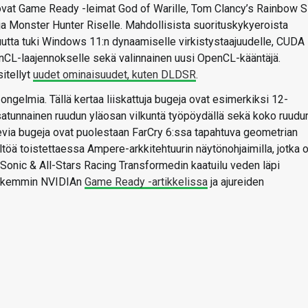
ovat Game Ready -leimat God of Warille, Tom Clancy’s Rainbow S
le ja Monster Hunter Riselle. Mahdollisista suorituskykyeroista
n uutta tuki Windows 11:n dynaamiselle virkistystaajuudelle, CUDA
penCL-laajennokselle sekä valinnainen uusi OpenCL-kääntäjä.
itellyt
uudet ominaisuudet, kuten DLDSR
.
ongelmia. Tällä kertaa liiskattuja bugeja ovat esimerkiksi 12-
it, satunnainen ruudun yläosan vilkuntä työpöydällä sekä koko ruudu
evia bugeja ovat puolestaan FarCry 6:ssa tapahtuva geometrian
öä toistettaessa Ampere-arkkitehtuurin näytönohjaimilla, jotka 
onic & All-Stars Racing Transformedin kaatuilu veden läpi
 tarkemmin NVIDIAn
Game Ready -artikkelissa
ja ajureiden