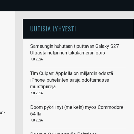
UUTISIA LYHYESTI
Samsungin huhutaan tiputtavan Galaxy S27
Ultrasta neljännen takakameran pois
7.8.2026
Tim Culpan: Applella on miljardin edestä
iPhone-puhelinten siruja odottamassa
muistipiirejä
7.8.2026
Doom pyörii nyt (melkein) myös Commodore
ce-
64:llä
-
7.8.2026