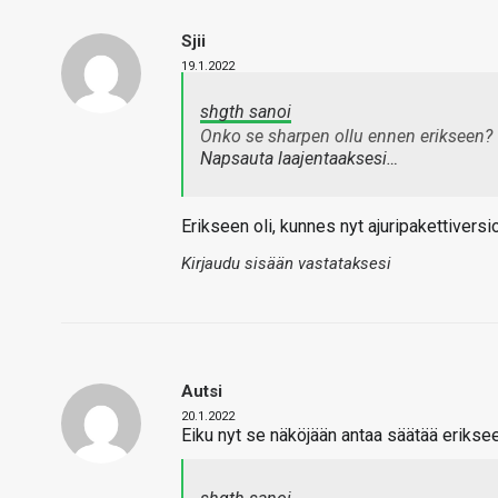
Sjii
19.1.2022
shgth sanoi
Onko se
sharpen
ollu ennen erikseen?
Napsauta laajentaaksesi…
Erikseen oli, kunnes nyt ajuripakettiversi
Kirjaudu sisään vastataksesi
Autsi
20.1.2022
Eiku nyt se näköjään antaa säätää eriksee