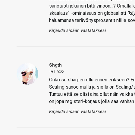
sanotusti jokunen bitti vinoon…? Omalla 
skaalaus" -ominaisuus on globaalisti
"kä
haluamansa terävöitysprosentit niille sove
Kirjaudu sisään vastataksesi
Shgth
19.1.2022
Onko se sharpen ollu ennen erikseen? En 
Scaling sanoo mulla ja siellä on Scaling
Tuntuu että se olisi aina ollut näin vaikk
on jopa registeri-korjaus jolla saa vanhan
Kirjaudu sisään vastataksesi