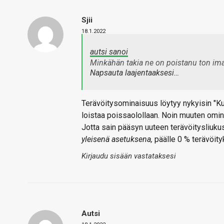
Sjii
18.1.2022
autsi sanoi
Minkähän takia ne on poistanu ton i
Napsauta laajentaaksesi…
Terävöitysominaisuus löytyy nykyisin "Ku
loistaa poissaolollaan. Noin muuten omin
Jotta sain pääsyn uuteen terävöitysliuku
yleisenä asetuksena,
päälle 0 % terävöity
Kirjaudu sisään vastataksesi
Autsi