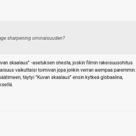
mage sharpening ominaisuuden?
van skaalaus" -asetuksen ohesta, joskin filmin rakeisuusohitus
aisuus vaikuttaisi toimivan jopa jonkin verran aiempaa paremmin.
säätimeen, täytyi "Kuvan skaalaus" ensin kytkeä globaalina,
ksellä.