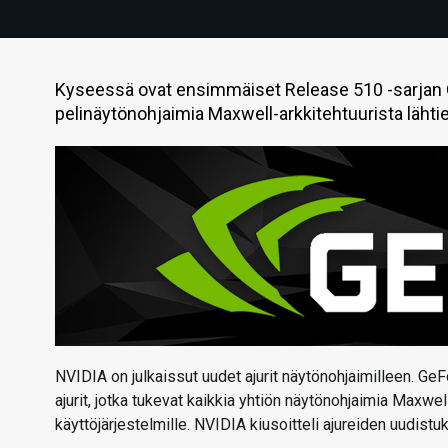
Kyseessä ovat ensimmäiset Release 510 -sarjan Ge
pelinäytönohjaimia Maxwell-arkkitehtuurista lähti
NVIDIA on julkaissut uudet ajurit näytönohjaimilleen. G
ajurit, jotka tukevat kaikkia yhtiön näytönohjaimia Maxwel
käyttöjärjestelmille. NVIDIA kiusoitteli ajureiden uudistuk