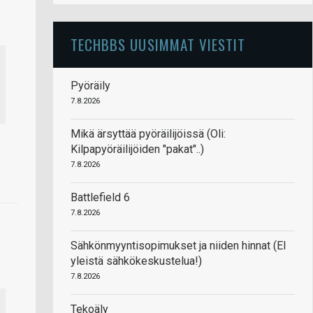
TECHBBS UUSIMMAT VIESTIT
Pyöräily
7.8.2026
Mikä ärsyttää pyöräilijöissä (Oli:
Kilpapyöräilijöiden "pakat"..)
7.8.2026
Battlefield 6
7.8.2026
Sähkönmyyntisopimukset ja niiden hinnat (EI
yleistä sähkökeskustelua!)
7.8.2026
Tekoäly