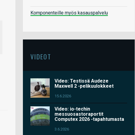
Komponenteille myös kasauspalvelu
VIDEOT
Video: Testissä Audeze
Maxwell 2 -pelikuulokkeet
15.6.2026
Video: io-techin
messuosastoraportit
Computex 2026 -tapahtumasta
3.6.2026