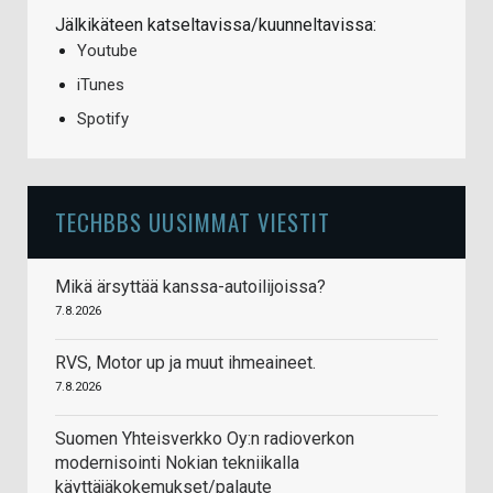
Jälkikäteen katseltavissa/kuunneltavissa:
Youtube
iTunes
Spotify
TECHBBS UUSIMMAT VIESTIT
Mikä ärsyttää kanssa-autoilijoissa?
7.8.2026
RVS, Motor up ja muut ihmeaineet.
7.8.2026
Suomen Yhteisverkko Oy:n radioverkon
modernisointi Nokian tekniikalla
käyttäjäkokemukset/palaute