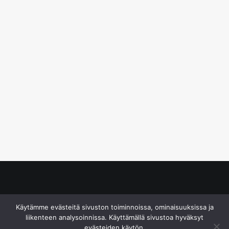
© S&J Media Oy
Käytämme evästeitä sivuston toiminnoissa, ominaisuuksissa ja
liikenteen analysoinnissa. Käyttämällä sivustoa hyväksyt
evästeiden käytön.