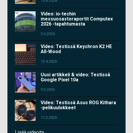
15.6.2026
Video: io-techin
messuosastoraportit Computex
2026 -tapahtumasta
3.6.2026
Video: Testissä Keychron K2 HE
All-Wood
13.4.2026
Uusi artikkeli & video: Testissä
Google Pixel 10a
9.3.2026
Video: Testissä Asus ROG Kithara
-pelikuulokkeet
11.2.2026
Lisää videoita