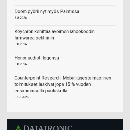
Doom pyörii nyt myös Paintissa
6.8.2026
Keychron kehittää avoimen lähdekoodin
firmwarea pelihiiriin
5.8.2026
Honor uudisti logonsa
5.8.2026
Counterpoint Research: Mobiilijärjestelmäpiirien
toimitukset laskivat jopa 15 % vuoden
ensimmäisellä puoliskolla
31.7.2026