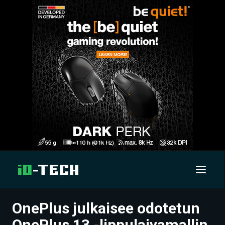
OnePlus julkaisee odotetun
UUTISET
OnePlus 13 -lippulaivamallin