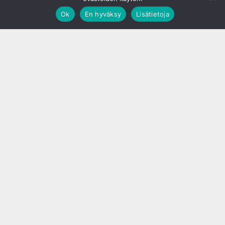
Ok
En hyväksy
Lisätietoja
;