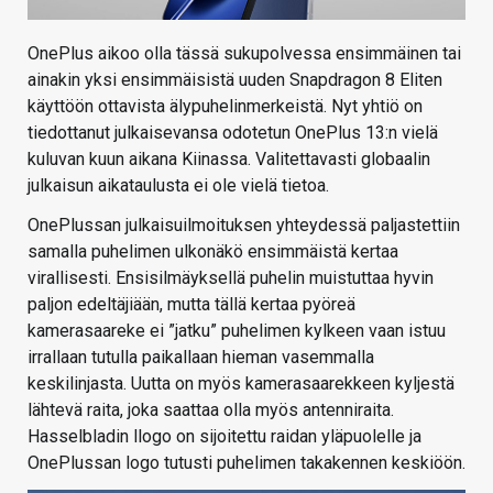
OnePlus aikoo olla tässä sukupolvessa ensimmäinen tai
ainakin yksi ensimmäisistä uuden Snapdragon 8 Eliten
käyttöön ottavista älypuhelinmerkeistä. Nyt yhtiö on
tiedottanut julkaisevansa odotetun OnePlus 13:n vielä
kuluvan kuun aikana Kiinassa. Valitettavasti globaalin
julkaisun aikataulusta ei ole vielä tietoa.
OnePlussan julkaisuilmoituksen yhteydessä paljastettiin
samalla puhelimen ulkonäkö ensimmäistä kertaa
virallisesti. Ensisilmäyksellä puhelin muistuttaa hyvin
paljon edeltäjiään, mutta tällä kertaa pyöreä
kamerasaareke ei ”jatku” puhelimen kylkeen vaan istuu
irrallaan tutulla paikallaan hieman vasemmalla
keskilinjasta. Uutta on myös kamerasaarekkeen kyljestä
lähtevä raita, joka saattaa olla myös antenniraita.
Hasselbladin llogo on sijoitettu raidan yläpuolelle ja
OnePlussan logo tutusti puhelimen takakennen keskiöön.