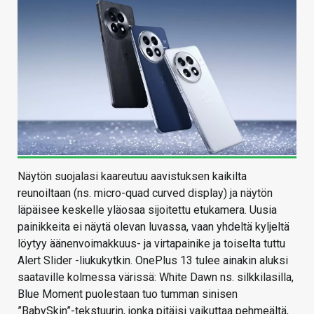
Näytön suojalasi kaareutuu aavistuksen kaikilta
reunoiltaan (ns. micro-quad curved display) ja näytön
läpäisee keskelle yläosaa sijoitettu etukamera. Uusia
painikkeita ei näytä olevan luvassa, vaan yhdeltä kyljeltä
löytyy äänenvoimakkuus- ja virtapainike ja toiselta tuttu
Alert Slider -liukukytkin. OnePlus 13 tulee ainakin aluksi
saataville kolmessa värissä: White Dawn ns. silkkilasilla,
Blue Moment puolestaan tuo tumman sinisen
”BabySkin”-tekstuurin, jonka pitäisi vaikuttaa pehmeältä,