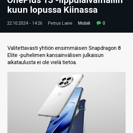
ARTIKKELIT
kuun lopussa Kiinassa
VIDEOT
22.10.2024 - 14:26
Petrus Laine
Mobiili
0
TECHBBS
TIETOA
Valitettavasti yhtiön ensimmäisen Snapdragon 8
Elite -puhelimen kansainvälisen julkaisun
HINTA.FI
aikataulusta ei ole vielä tietoa.
KAUPPA
VAIHDA TEEMA
HAKU