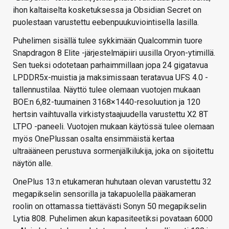
ihon kaltaiselta kosketuksessa ja Obsidian Secret on
puolestaan varustettu eebenpuukuviointisella lasilla.
Puhelimen sisällä tulee sykkimään Qualcommin tuore
Snapdragon 8 Elite -järjestelmäpiiri uusilla Oryon-ytimillä.
Sen tueksi odotetaan parhaimmillaan jopa 24 gigatavua
LPDDR5x-muistia ja maksimissaan teratavua UFS 4.0 -
tallennustilaa. Näyttö tulee olemaan vuotojen mukaan
BOE:n 6,82-tuumainen 3168×1440-resoluution ja 120
hertsin vaihtuvalla virkistystaajuudella varustettu X2 8T
LTPO -paneeli. Vuotojen mukaan käytössä tulee olemaan
myös OnePlussan osalta ensimmäistä kertaa
ultraääneen perustuva sormenjälkilukija, joka on sijoitettu
näytön alle.
OnePlus 13:n etukameran huhutaan olevan varustettu 32
megapikselin sensorilla ja takapuolella pääkameran
roolin on ottamassa tiettävästi Sonyn 50 megapikselin
Lytia 808. Puhelimen akun kapasiteetiksi povataan 6000