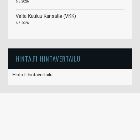
6.8.2026
Valta Kuuluu Kansalle (VKK)
6.8.2026
HINTA.FI HINTAVERTAILU
Hinta.fi hintavertailu