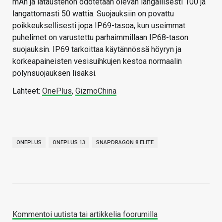
mAh ja lataustehon odotetaan olevan langallisesti 100 ja
langattomasti 50 wattia. Suojauksiin on povattu
poikkeuksellisesti jopa IP69-tasoa, kun useimmat
puhelimet on varustettu parhaimmillaan IP68-tason
suojauksin. IP69 tarkoittaa käytännössä höyryn ja
korkeapaineisten vesisuihkujen kestoa normaalin
pölynsuojauksen lisäksi.
Lähteet:
OnePlus
,
GizmoChina
ONEPLUS
ONEPLUS 13
SNAPDRAGON 8 ELITE
Kommentoi uutista tai artikkelia foorumilla