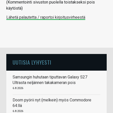
(Kommentointi sivuston puolella toistakseksi pois
käytöstä)
Lähetä palautetta / raportoi kirjoitusvirheestä
UUTISIA LYHYESTI
Samsungin huhutaan tiputtavan Galaxy S27
Ultrasta neljännen takakameran pois
6.8.2026
Doom pyörii nyt (melkein) myös Commodore
64:llä
6.8.2026