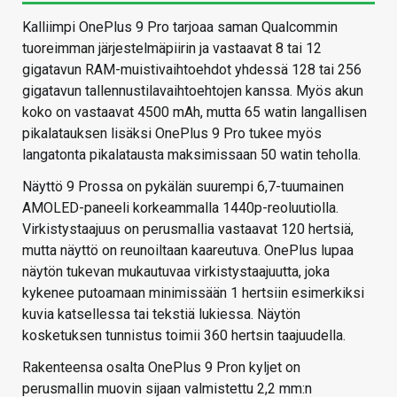
Kalliimpi OnePlus 9 Pro tarjoaa saman Qualcommin
tuoreimman järjestelmäpiirin ja vastaavat 8 tai 12
gigatavun RAM-muistivaihtoehdot yhdessä 128 tai 256
gigatavun tallennustilavaihtoehtojen kanssa. Myös akun
koko on vastaavat 4500 mAh, mutta 65 watin langallisen
pikalatauksen lisäksi OnePlus 9 Pro tukee myös
langatonta pikalatausta maksimissaan 50 watin teholla.
Näyttö 9 Prossa on pykälän suurempi 6,7-tuumainen
AMOLED-paneeli korkeammalla 1440p-reoluutiolla.
Virkistystaajuus on perusmallia vastaavat 120 hertsiä,
mutta näyttö on reunoiltaan kaareutuva. OnePlus lupaa
näytön tukevan mukautuvaa virkistystaajuutta, joka
kykenee putoamaan minimissään 1 hertsiin esimerkiksi
kuvia katsellessa tai tekstiä lukiessa. Näytön
kosketuksen tunnistus toimii 360 hertsin taajuudella.
Rakenteensa osalta OnePlus 9 Pron kyljet on
perusmallin muovin sijaan valmistettu 2,2 mm:n