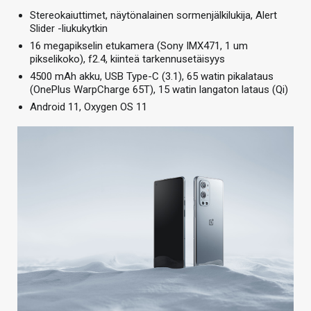
Stereokaiuttimet, näytönalainen sormenjälkilukija, Alert
Slider -liukukytkin
16 megapikselin etukamera (Sony IMX471, 1 um
pikselikoko), f2.4, kiinteä tarkennusetäisyys
4500 mAh akku, USB Type-C (3.1), 65 watin pikalataus
(OnePlus WarpCharge 65T), 15 watin langaton lataus (Qi)
Android 11, Oxygen OS 11