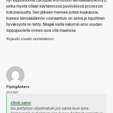
nyt loppuvuonna Euroopan komission lainsäädäntöesitys,
jonka myötä ollaan käytännössä puolivälissä prosessin
kokonaisuutta. Sen jälkeen mennee joitain kuukausia,
kunnes lainsäädännön voimaantulo on selvä ja lopullinen
hyväksyntä on tehty.
Siispä
näillä näkymin ensi vuoden
loppupuolella voinee asia olla maalissa.
Kirjaudu sisään vastataksesi
FlyingAntero
23.3.2021
xlbob sanoi
Iso pettymys ohjelmatuki jos sama kuin aina.