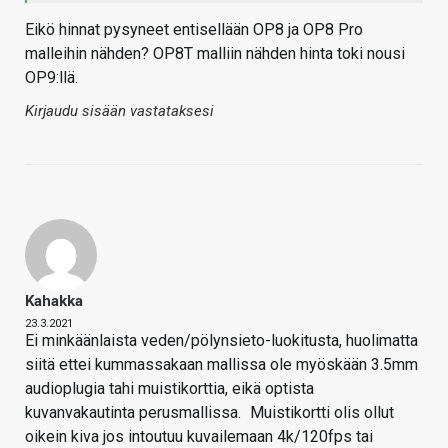
Eikö hinnat pysyneet entisellään OP8 ja OP8 Pro
malleihin nähden? OP8T malliin nähden hinta toki nousi
OP9:llä.
Kirjaudu sisään vastataksesi
Kahakka
23.3.2021
Ei minkäänlaista veden/pölynsieto-luokitusta, huolimatta
siitä ettei kummassakaan mallissa ole myöskään 3.5mm
audioplugia tahi muistikorttia, eikä optista
kuvanvakautinta perusmallissa.
Muistikortti olis ollut
oikein kiva jos intoutuu kuvailemaan 4k/120fps tai