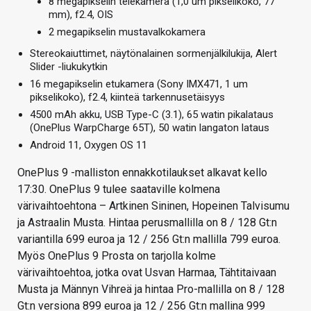
8 megapikselin telekamera (1,0 um pikselikoko, 77
mm), f2.4, OIS
2 megapikselin mustavalkokamera
Stereokaiuttimet, näytönalainen sormenjälkilukija, Alert
Slider -liukukytkin
16 megapikselin etukamera (Sony IMX471, 1 um
pikselikoko), f2.4, kiinteä tarkennusetäisyys
4500 mAh akku, USB Type-C (3.1), 65 watin pikalataus
(OnePlus WarpCharge 65T), 50 watin langaton lataus
Android 11, Oxygen OS 11
OnePlus 9 -malliston ennakkotilaukset alkavat kello
17:30. OnePlus 9 tulee saataville kolmena
värivaihtoehtona – Artkinen Sininen, Hopeinen Talvisumu
ja Astraalin Musta. Hintaa perusmallilla on 8 / 128 Gt:n
variantilla 699 euroa ja 12 / 256 Gt:n mallilla 799 euroa.
Myös OnePlus 9 Prosta on tarjolla kolme
värivaihtoehtoa, jotka ovat Usvan Harmaa, Tähtitaivaan
Musta ja Männyn Vihreä ja hintaa Pro-mallilla on 8 / 128
Gt:n versiona 899 euroa ja 12 / 256 Gt:n mallina 999