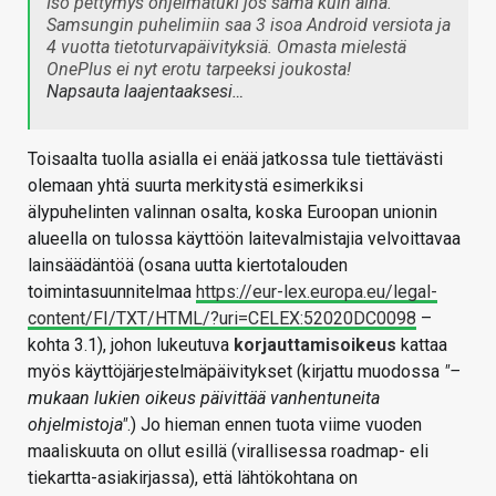
Iso pettymys ohjelmatuki jos sama kuin aina.
Samsungin puhelimiin saa 3 isoa Android versiota ja
4 vuotta tietoturvapäivityksiä. Omasta mielestä
OnePlus ei nyt erotu tarpeeksi joukosta!
Napsauta laajentaaksesi…
Toisaalta tuolla asialla ei enää jatkossa tule tiettävästi
olemaan yhtä suurta merkitystä esimerkiksi
älypuhelinten valinnan osalta, koska Euroopan unionin
alueella on tulossa käyttöön laitevalmistajia velvoittavaa
lainsäädäntöä (osana uutta kiertotalouden
toimintasuunnitelmaa
https://eur-lex.europa.eu/legal-
content/FI/TXT/HTML/?uri=CELEX:52020DC0098
–
kohta 3.1), johon lukeutuva
korjauttamisoikeus
kattaa
myös käyttöjärjestelmäpäivitykset (kirjattu muodossa
"–
mukaan lukien oikeus päivittää vanhentuneita
ohjelmistoja"
.) Jo hieman ennen tuota viime vuoden
maaliskuuta on ollut esillä (virallisessa roadmap- eli
tiekartta-asiakirjassa), että lähtökohtana on