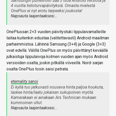
Samsungin puhelimiin saa 3 isoa Android versiota ja
4 vuotta tietoturvapäivityksiä. Omasta mielestä
OnePlus ei nyt erotu tarpeeksi joukosta!
Napsauta laajentaaksesi…
OnePlussan 2+3 vuoden päivitystuki lippulaivamalleille
taitaa kuitenkin edustaa (valitettavasti) Android maailman
parhaimmistoa. Lähinnä Samsung (3+4) ja Google (3+3)
ovat edellä. Välillä OnePlus on myös päivittänyt keväällä
julkaistuja lippulaivoja kolmen vuoden ajan myös Android
versioiden osalta, joskin pitkällä viiveellä. Nord-sarjan
osalta OnePlus tosin saisi petrata.
eternality sanoi
Ei kyllä tuo jatkuvasti nouseva hinta paljoa houkuta,
laskee hinta/laatu jokaisen sukupolven myötä.
Kamerakaan ei ainakaan Ars Technican mukaan
kummoinen ollut.
Napsauta laajentaaksesi…