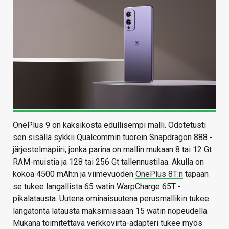
OnePlus 9 on kaksikosta edullisempi malli. Odotetusti
sen sisällä sykkii Qualcommin tuorein Snapdragon 888 -
järjestelmäpiiri, jonka parina on mallin mukaan 8 tai 12 Gt
RAM-muistia ja 128 tai 256 Gt tallennustilaa. Akulla on
kokoa 4500 mAh:n ja viimevuoden
OnePlus 8T:n
tapaan
se tukee langallista 65 watin WarpCharge 65T -
pikalatausta. Uutena ominaisuutena perusmallikin tukee
langatonta latausta maksimissaan 15 watin nopeudella.
Mukana toimitettava verkkovirta-adapteri tukee myös