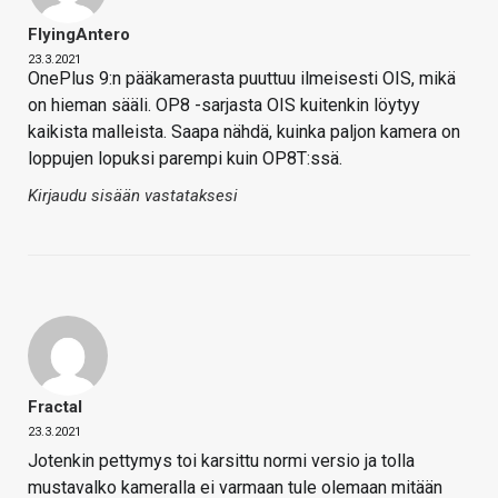
FlyingAntero
23.3.2021
OnePlus 9:n pääkamerasta puuttuu ilmeisesti OIS, mikä
on hieman sääli. OP8 -sarjasta OIS kuitenkin löytyy
kaikista malleista. Saapa nähdä, kuinka paljon kamera on
loppujen lopuksi parempi kuin OP8T:ssä.
Kirjaudu sisään vastataksesi
Fractal
23.3.2021
Jotenkin pettymys toi karsittu normi versio ja tolla
mustavalko kameralla ei varmaan tule olemaan mitään