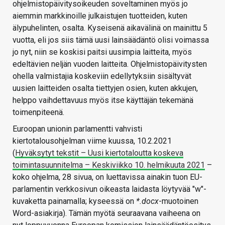
ohjelmistopäivitysoikeuden soveltaminen myös jo
aiemmin markkinoille julkaistujen tuotteiden, kuten
älypuhelinten, osalta. Kyseisenä aikavälinä on mainittu 5
vuotta, eli jos siis tämä uusi lainsäädäntö olisi voimassa
jo nyt, niin se koskisi paitsi uusimpia laitteita, myös
edeltävien neljän vuoden laitteita. Ohjelmistopäivitysten
ohella valmistajia koskeviin edellytyksiin sisältyvät
uusien laitteiden osalta tiettyjen osien, kuten akkujen,
helppo vaihdettavuus myös itse käyttäjän tekemänä
toimenpiteenä.
Euroopan unionin parlamentti vahvisti
kiertotalousohjelman viime kuussa, 10.2.2021
(
Hyväksytyt tekstit – Uusi kiertotaloutta koskeva
toimintasuunnitelma – Keskiviikko 10. helmikuuta 2021
–
koko ohjelma, 28 sivua, on luettavissa ainakin tuon EU-
parlamentin verkkosivun oikeasta laidasta löytyvää "w"-
kuvaketta painamalla; kyseessä on
*.docx
-muotoinen
Word-asiakirja). Tämän myötä seuraavana vaiheena on