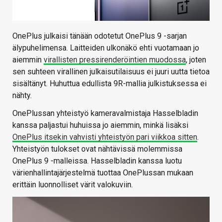
OnePlus julkaisi tänään odotetut OnePlus 9 -sarjan
älypuhelimensa. Laitteiden ulkonäkö ehti vuotamaan jo
aiemmin
virallisten pressirenderöintien muodossa
, joten
sen suhteen virallinen julkaisutilaisuus ei juuri uutta tietoa
sisältänyt. Huhuttua edullista 9R-mallia julkistuksessa ei
nähty.
OnePlussan yhteistyö kameravalmistaja Hasselbladin
kanssa paljastui huhuissa jo aiemmin, minkä lisäksi
OnePlus itsekin vahvisti yhteistyön pari viikkoa sitten
.
Yhteistyön tulokset ovat nähtävissä molemmissa
OnePlus 9 -malleissa. Hasselbladin kanssa luotu
värienhallintajärjestelmä tuottaa OnePlussan mukaan
erittäin luonnolliset värit valokuviin.