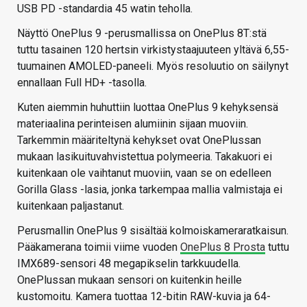
USB PD -standardia 45 watin teholla.
Näyttö OnePlus 9 -perusmallissa on OnePlus 8T:stä
tuttu tasainen 120 hertsin virkistystaajuuteen yltävä 6,55-
tuumainen AMOLED-paneeli. Myös resoluutio on säilynyt
ennallaan Full HD+ -tasolla.
Kuten aiemmin huhuttiin luottaa OnePlus 9 kehyksensä
materiaalina perinteisen alumiinin sijaan muoviin.
Tarkemmin määriteltynä kehykset ovat OnePlussan
mukaan lasikuituvahvistettua polymeeria. Takakuori ei
kuitenkaan ole vaihtanut muoviin, vaan se on edelleen
Gorilla Glass -lasia, jonka tarkempaa mallia valmistaja ei
kuitenkaan paljastanut.
Perusmallin OnePlus 9 sisältää kolmoiskameraratkaisun.
Pääkamerana toimii viime vuoden
OnePlus 8 Prosta
tuttu
IMX689-sensori 48 megapikselin tarkkuudella.
OnePlussan mukaan sensori on kuitenkin heille
kustomoitu. Kamera tuottaa 12-bitin RAW-kuvia ja 64-