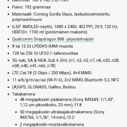
Ulkomitat: 160 x 74,2 x 8,7 mm
Paino: 192 grammaa
Materiaalit: Corning Gorilla Glass, lasikuituvahvistettu
polymeerimuovi
6,55” AMOLED-näyttö, 1080 x 2400, 402 PPI, 20:9, 120 Hz,
HDR10+, 1100 nit (pistemäinen maksimi)
Qualcomm Snapdragon 888 -järjestelmäpiiri
8 tai 12 Gt LPDDR5-RAM-muistia
128 tai 256 Gt UFS3.1-tallennustilaa
5G-tuki, SA & NSA, Sub 6 GHz (n1, n3, n5, n7, n8, n20, n28,
n38, n40, n41, n66, n78)
LTE Cat.18 (2 Gbps / 200 Mbps), 4×4 MIMO
11 a/b/g/m/ac/ax (Wi-Fi 6), 2×2 MIMO, Bluetooth 5.2, NFC
(A)GPS, GLONASS, Galileo, Beidou
Takakamera:
48 megapikselin pääkamera (Sony IMX689, 1/1,43”,
1,12 um pikselikoko, 23 mm), f1.8
50 megapikselin ultralaajakulmakamera (Sony
IMX766, 1/1,56”, 14 mm), f2.2
2 megapikselin mustavalkokamera