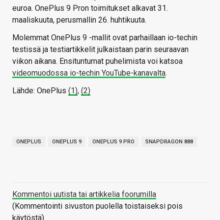
euroa. OnePlus 9 Pron toimitukset alkavat 31.
maaliskuuta, perusmallin 26. huhtikuuta.
Molemmat OnePlus 9 -mallit ovat parhaillaan io-techin
testissä ja testiartikkelit julkaistaan parin seuraavan
viikon aikana. Ensituntumat puhelimista voi katsoa
videomuodossa io-techin YouTube-kanavalta
.
Lähde: OnePlus
(1)
,
(2)
ONEPLUS
ONEPLUS 9
ONEPLUS 9 PRO
SNAPDRAGON 888
Kommentoi uutista tai artikkelia foorumilla
(Kommentointi sivuston puolella toistaiseksi pois
käytöstä)