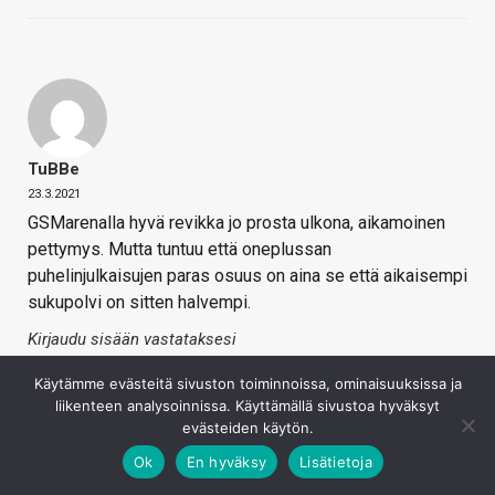
TuBBe
23.3.2021
GSMarenalla hyvä revikka jo prosta ulkona, aikamoinen
pettymys. Mutta tuntuu että oneplussan
puhelinjulkaisujen paras osuus on aina se että aikaisempi
sukupolvi on sitten halvempi.
Kirjaudu sisään vastataksesi
Käytämme evästeitä sivuston toiminnoissa, ominaisuuksissa ja
liikenteen analysoinnissa. Käyttämällä sivustoa hyväksyt
evästeiden käytön.
Ok
En hyväksy
Lisätietoja