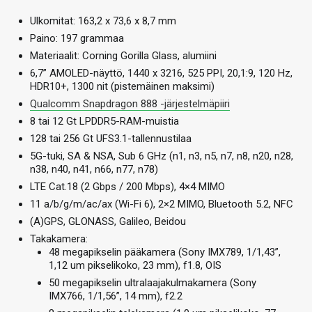
Ulkomitat: 163,2 x 73,6 x 8,7 mm
Paino: 197 grammaa
Materiaalit: Corning Gorilla Glass, alumiini
6,7” AMOLED-näyttö, 1440 x 3216, 525 PPI, 20,1:9, 120 Hz,
HDR10+, 1300 nit (pistemäinen maksimi)
Qualcomm Snapdragon 888 -järjestelmäpiiri
8 tai 12 Gt LPDDR5-RAM-muistia
128 tai 256 Gt UFS3.1-tallennustilaa
5G-tuki, SA & NSA, Sub 6 GHz (n1, n3, n5, n7, n8, n20, n28,
n38, n40, n41, n66, n77, n78)
LTE Cat.18 (2 Gbps / 200 Mbps), 4×4 MIMO
11 a/b/g/m/ac/ax (Wi-Fi 6), 2×2 MIMO, Bluetooth 5.2, NFC
(A)GPS, GLONASS, Galileo, Beidou
Takakamera:
48 megapikselin pääkamera (Sony IMX789, 1/1,43”,
1,12 um pikselikoko, 23 mm), f1.8, OIS
50 megapikselin ultralaajakulmakamera (Sony
IMX766, 1/1,56”, 14 mm), f2.2