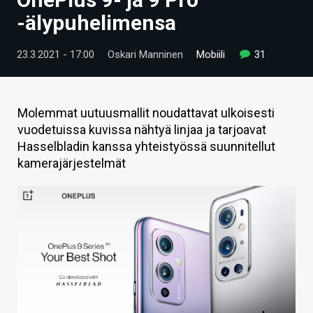
ARTIKKELIT
-älypuhelimensa
VIDEOT
23.3.2021 - 17:00
Oskari Manninen
Mobiili
31
TECHBBS
TIETOA
Molemmat uutuusmallit noudattavat ulkoisesti
vuodetuissa kuvissa nähtyä linjaa ja tarjoavat
HINTA.FI
Hasselbladin kanssa yhteistyössä suunnitellut
kamerajärjestelmät
KAUPPA
VAIHDA TEEMA
HAKU