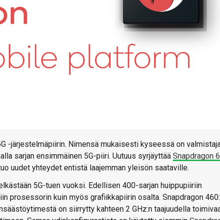
 -järjestelmäpiirin. Nimensä mukaisesti kyseessä on valmistaj
malla sarjan ensimmäinen 5G-piiri. Uutuus syrjäyttää
Snapdragon 
 tuo uudet yhteydet entistä laajemman yleisön saataville.
lkästään 5G-tuen vuoksi. Edellisen 400-sarjan huippupiiriin
iin prosessorin kuin myös grafiikkapiirin osalta. Snapdragon 460
ansäästöytimestä on siirrytty kahteen 2 GHz:n taajuudella toimiva