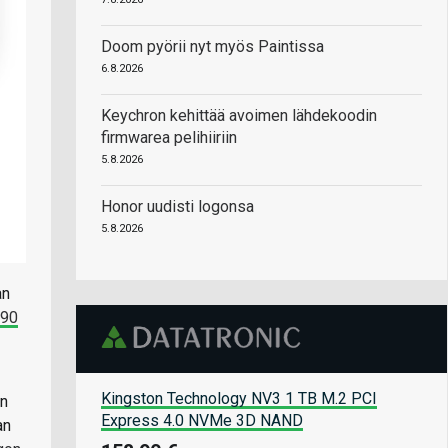
Doom pyörii nyt myös Paintissa
6.8.2026
Keychron kehittää avoimen lähdekoodin
firmwarea pelihiiriin
5.8.2026
Honor uudisti logonsa
5.8.2026
an
690
Kingston Technology NV3 1 TB M.2 PCI
:n
Express 4.0 NVMe 3D NAND
an