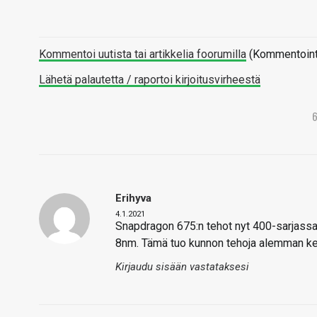
Kommentoi uutista tai artikkelia foorumilla
(Kommentointi 
Lähetä palautetta / raportoi kirjoitusvirheestä
Erihyva
4.1.2021
Snapdragon 675:n tehot nyt 400-sarjassa,
8nm. Tämä tuo kunnon tehoja alemman kesk
Kirjaudu sisään vastataksesi