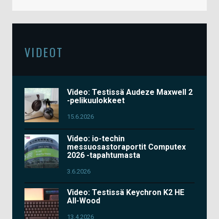
VIDEOT
Video: Testissä Audeze Maxwell 2
-pelikuulokkeet
15.6.2026
Video: io-techin
messuosastoraportit Computex
2026 -tapahtumasta
3.6.2026
Video: Testissä Keychron K2 HE
All-Wood
13.4.2026