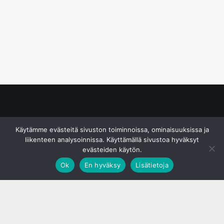
© S&J Media Oy
Käytämme evästeitä sivuston toiminnoissa, ominaisuuksissa ja
liikenteen analysoinnissa. Käyttämällä sivustoa hyväksyt
evästeiden käytön.
Ok
En hyväksy
Lisätietoja
;