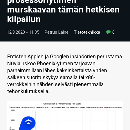
ARTIKKELIT
murskaavan tämän hetkisen
kilpailun
VIDEOT
TECHBBS
12.8.2020 - 11:35
Petrus Laine
Tietotekniikka
6
TIETOA
HINTA.FI
Entisten Applen ja Googlen insinöörien perustama
Nuvia uskoo Phoenix-ytimen tarjoavan
KAUPPA
parhaimmillaan lähes kaksinkertaista yhden
säikeen suorituskykyä samalla tai x86-
VAIHDA TEEMA
verrokkeihin nähden selvästi pienemmällä
tehonkulutuksella.
HAKU