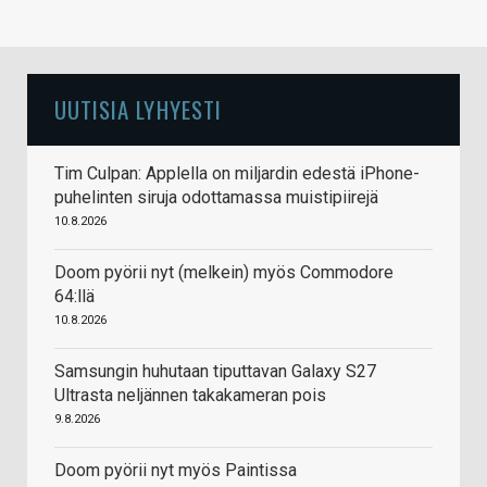
UUTISIA LYHYESTI
Tim Culpan: Applella on miljardin edestä iPhone-
puhelinten siruja odottamassa muistipiirejä
10.8.2026
Doom pyörii nyt (melkein) myös Commodore
64:llä
10.8.2026
Samsungin huhutaan tiputtavan Galaxy S27
Ultrasta neljännen takakameran pois
9.8.2026
Doom pyörii nyt myös Paintissa