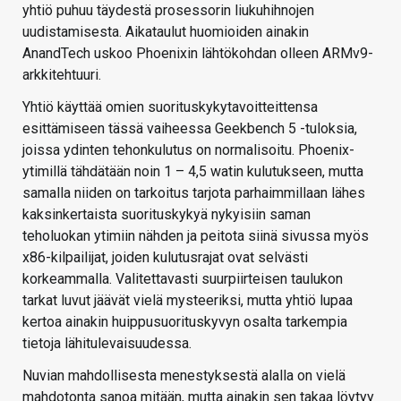
yhtiö puhuu täydestä prosessorin liukuhihnojen
uudistamisesta. Aikataulut huomioiden ainakin
AnandTech uskoo Phoenixin lähtökohdan olleen ARMv9-
arkkitehtuuri.
Yhtiö käyttää omien suorituskykytavoitteittensa
esittämiseen tässä vaiheessa Geekbench 5 -tuloksia,
joissa ydinten tehonkulutus on normalisoitu. Phoenix-
ytimillä tähdätään noin 1 – 4,5 watin kulutukseen, mutta
samalla niiden on tarkoitus tarjota parhaimmillaan lähes
kaksinkertaista suorituskykyä nykyisiin saman
teholuokan ytimiin nähden ja peitota siinä sivussa myös
x86-kilpailijat, joiden kulutusrajat ovat selvästi
korkeammalla. Valitettavasti suurpiirteisen taulukon
tarkat luvut jäävät vielä mysteeriksi, mutta yhtiö lupaa
kertoa ainakin huippusuorituskyvyn osalta tarkempia
tietoja lähitulevaisuudessa.
Nuvian mahdollisesta menestyksestä alalla on vielä
mahdotonta sanoa mitään, mutta ainakin sen takaa löytyy