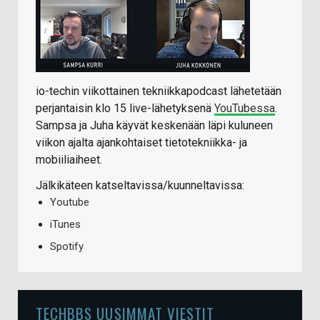
io-techin viikottainen tekniikkapodcast lähetetään
perjantaisin klo 15 live-lähetyksenä
YouTubessa
.
Sampsa ja Juha käyvät keskenään läpi kuluneen
viikon ajalta ajankohtaiset tietotekniikka- ja
mobiiliaiheet.
Jälkikäteen katseltavissa/kuunneltavissa:
Youtube
iTunes
Spotify
TECHBBS UUSIMMAT VIESTIT