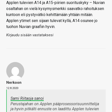
Applen tulevien A14 ja A15-piirien suorituskyky – Nuvian
osaltahan on vielä kysymysmerkki saavatko rahoituksen
kuntoon eli pystyvätkö kehittämään yhtään mitään.
Applen ytimet sen sijaan tulevat kyllä, A14 osunee jo
tuohon Nuvian graafiin hyvin.
Kirjaudu sisään vastataksesi
Nerkoon
12.8.2020
Sami Riitaoja sanoi
Perustajahan on Applen pääprosessorisuunnittelija
ja hyvin pitkälti ennuste on laadittu Applen tulevien