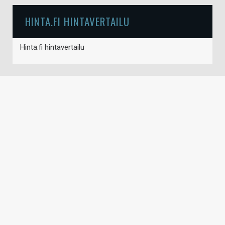
HINTA.FI HINTAVERTAILU
Hinta.fi hintavertailu