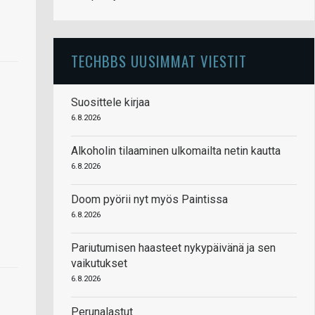
TECHBBS UUSIMMAT VIESTIT
Suosittele kirjaa
6.8.2026
Alkoholin tilaaminen ulkomailta netin kautta
6.8.2026
Doom pyörii nyt myös Paintissa
6.8.2026
Pariutumisen haasteet nykypäivänä ja sen
vaikutukset
6.8.2026
Perunalastut