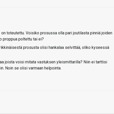
 on toteutettu. Voisiko prosussa olla pari joutilasta pinniä joiden
ko proppua poltettu tai ei?
ikkinäisestä prosusta olisi hankalaa selvittää, oliko kyseessä
 joista voisi mitata vastuksen yleismittarilla? Niin ei tarttisi
iin. Noin se olisi varmaan helpointa.