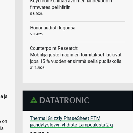
Keychron kehittää avoimen lähdekoodin
firmwarea pelihiiriin
5.8.2026
Honor uudisti logonsa
5.8.2026
Counterpoint Research:
Mobiilijärjestelmäpiirien toimitukset laskivat
jopa 15 % vuoden ensimmäisellä puoliskolla
31.7.2026
a ja
Thermal Grizzly PhaseSheet PTM
e on
jäähdytyslevyn yhdiste Lämpöalusta 2 g
lä