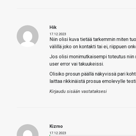
Hik
17.12.2023
Niin olisi kuva tietää tarkemmin miten tuo
välillä joko on kontakti tai ei, riippuen on
Jos olisi monimutkaisempi toteutus niin r
user error vai takuukeissi.
Olisiko prosun päällä näkyvissä pari kohtaa
laittaa rikkinäistä prosua emolevylle test
Kirjaudu sisään vastataksesi
Kizmo
17.12.2023