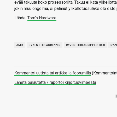
evää takuuta koko prosessorilta. Takuu ei kata ylikellot
jokin muu ongelma, ei palanut ylikellotussulake ole este
Lähde:
Tom’s Hardware
AMD
RYZEN THREADRIPPER
RYZEN THREADRIPPER 7000
RYZ
Kommentoi uutista tai artikkelia foorumilla
(Kommentointi 
Lähetä palautetta / raportoi kirjoitusvirheestä
1