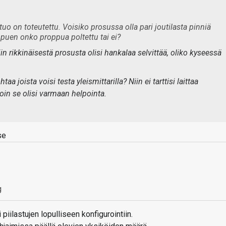
tuo on toteutettu. Voisiko prosussa olla pari joutilasta pinniä
iippuen onko proppua poltettu tai ei?
 rikkinäisestä prosusta olisi hankalaa selvittää, oliko kyseessä
a joista voisi testa yleismittarilla? Niin ei tarttisi laittaa
Noin se olisi varmaan helpointa.
se
g
piilastujen lopulliseen konfigurointiin.