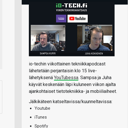
io-techin viikottainen tekniikkapodcast
lähetetään perjantaisin klo 15 live-
lähetyksenä
YouTubessa
. Sampsa ja Juha
käyvät keskenään läpi kuluneen viikon ajalta
ajankohtaiset tietotekniikka- ja mobiiliaiheet.
Jälkikäteen katseltavissa/kuunneltavissa:
Youtube
iTunes
Spotify