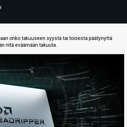
8
raan onko takuuseen syystä tai toisesta päätynyttä
ään riitä eväämään takuuta.