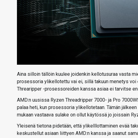
Aina silloin tällöin kuulee joidenkin kellotusuraa vasta m
prosessoria ylikellotettu vai ei, sillä takuun menetys 
Threaripper -prosessoreiden kanssa asiaa ei tarvitse enem
AMD:n uusissa Ryzen Threadripper 7000- ja Pro 7000WS -
palaa heti, kun prosessoria ylikellotetaan. Tämän jälkeen 
mukaan vastaava sulake on ollut käytössä jo joissain R
Yleisenä tietona pidetään, että ylikelllottaminen evää ta
keskustellut asiaan liittyen AMD:n kanssa ja saanut sama