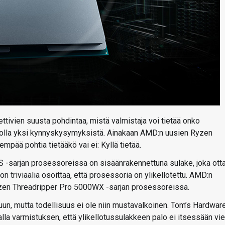
iettivien suusta pohdintaa, mistä valmistaja voi tietää onko
voi olla yksi kynnyskysymyksistä. Ainakaan AMD:n uusien Ryzen
pää pohtia tietääkö vai ei: Kyllä tietää.
sarjan prosessoreissa on sisäänrakennettuna sulake, joka otta
on triviaalia osoittaa, että prosessoria on ylikellotettu. AMD:n
yzen Threadripper Pro 5000WX -sarjan prosessoreissa.
kuun, mutta todellisuus ei ole niin mustavalkoinen. Tom’s Hardwar
lla varmistuksen, että ylikellotussulakkeen palo ei itsessään vie