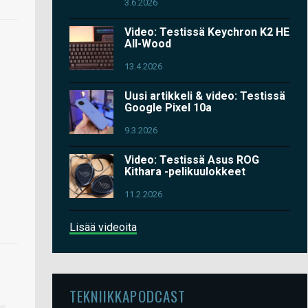
3.6.2026
Video: Testissä Keychron K2 HE
All-Wood
13.4.2026
Uusi artikkeli & video: Testissä
Google Pixel 10a
9.3.2026
Video: Testissä Asus ROG
Kithara -pelikuulokkeet
11.2.2026
Lisää videoita
TEKNIIKKAPODCAST