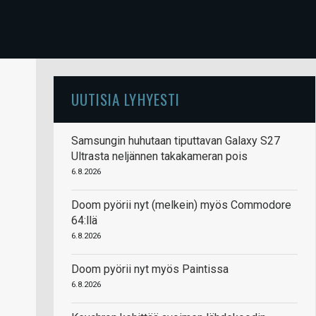
UUTISIA LYHYESTI
Samsungin huhutaan tiputtavan Galaxy S27
Ultrasta neljännen takakameran pois
6.8.2026
Doom pyörii nyt (melkein) myös Commodore
64:llä
6.8.2026
Doom pyörii nyt myös Paintissa
6.8.2026