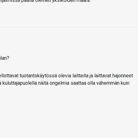
hjaimissa päällä olevien yksiköiden määrä.
ilan?
lottavat tuotantokäytössä olevia laitteita ja laittavat hajonneet
ä kuluttajapuolella näitä ongelmia saattaa olla vähemmän kuin