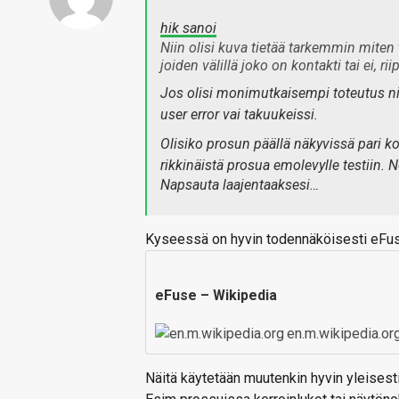
hik sanoi
Niin olisi kuva tietää tarkemmin miten 
joiden välillä joko on kontakti tai ei, r
Jos olisi monimutkaisempi toteutus niin
user error vai takuukeissi.
Olisiko prosun päällä näkyvissä pari kohta
rikkinäistä prosua emolevylle testiin. 
Napsauta laajentaaksesi…
Kyseessä on hyvin todennäköisesti eFu
eFuse – Wikipedia
en.m.wikipedia.or
Näitä käytetään muutenkin hyvin yleisesti 