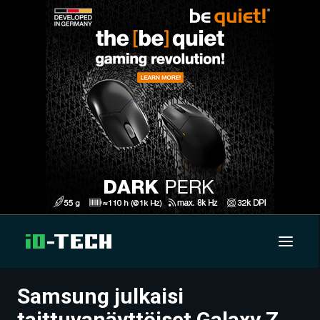
Samsung julkaisi
UUTISET
taittuvanäyttöiset Galaxy Z