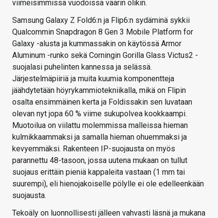
viimeisimmissä vuodoissa väärin olikin.
Samsung Galaxy Z Fold6:n ja Flip6:n sydäminä sykkii
Qualcommin Snapdragon 8 Gen 3 Mobile Platform for
Galaxy -alusta ja kummassakin on käytössä Armor
Aluminum -runko sekä Corningin Gorilla Glass Victus2 -
suojalasi puhelinten kannessa ja selässä.
Järjestelmäpiiriä ja muita kuumia komponentteja
jäähdytetään höyrykammiotekniikalla, mikä on Flipin
osalta ensimmäinen kerta ja Foldissakin sen luvataan
olevan nyt jopa 60 % viime sukupolvea kookkaampi.
Muotoilua on viilattu molemmissa malleissa hieman
kulmikkaammaksi ja samalla hieman ohuemmaksi ja
kevyemmäksi. Rakenteen IP-suojausta on myös
parannettu 48-tasoon, jossa uutena mukaan on tullut
suojaus erittäin pieniä kappaleita vastaan (1 mm tai
suurempi), eli hienojakoiselle pölylle ei ole edelleenkään
suojausta.
Tekoäly on luonnollisesti jälleen vahvasti läsnä ja mukana