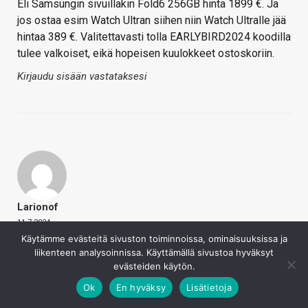
Eli Samsungin sivuillakin Fold6 256GB hinta 1899 €. Ja
jos ostaa esim Watch Ultran siihen niin Watch Ultralle jää
hintaa 389 €. Valitettavasti tolla EARLYBIRD2024 koodilla
tulee valkoiset, eikä hopeisen kuulokkeet ostoskoriin.
Kirjaudu sisään vastataksesi
Larionof
11.7.2024
Käytämme evästeitä sivuston toiminnoissa, ominaisuuksissa ja
Asmola sanoi
liikenteen analysoinnissa. Käyttämällä sivustoa hyväksyt
Muutama viesti ylempää.
evästeiden käytön.
Napsauta laajentaaksesi…
Ok
En hyväksy
Lisätietoja