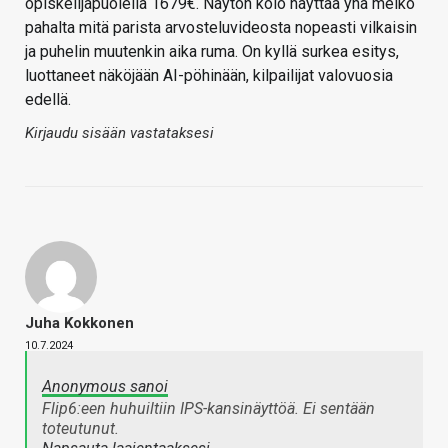
opiskelijapuolella 1679€. Näytön kolo näyttää yhä melko
pahalta mitä parista arvosteluvideosta nopeasti vilkaisin
ja puhelin muutenkin aika ruma. On kyllä surkea esitys,
luottaneet näköjään AI-pöhinään, kilpailijat valovuosia
edellä.
Kirjaudu sisään vastataksesi
Juha Kokkonen
10.7.2024
Anonymous sanoi
Flip6:een huhuiltiin IPS-kansinäyttöä. Ei sentään
toteutunut.