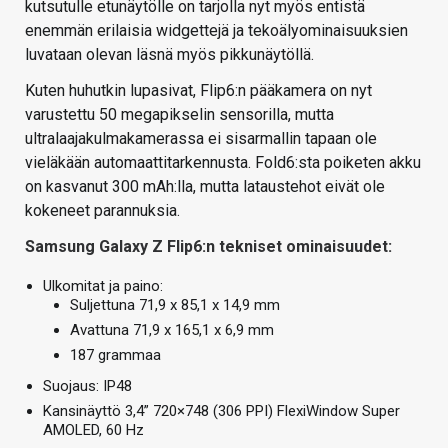
kutsutulle etunäytölle on tarjolla nyt myös entistä
enemmän erilaisia widgettejä ja tekoälyominaisuuksien
luvataan olevan läsnä myös pikkunäytöllä.
Kuten huhutkin lupasivat, Flip6:n pääkamera on nyt
varustettu 50 megapikselin sensorilla, mutta
ultralaajakulmakamerassa ei sisarmallin tapaan ole
vieläkään automaattitarkennusta. Fold6:sta poiketen akku
on kasvanut 300 mAh:lla, mutta lataustehot eivät ole
kokeneet parannuksia.
Samsung Galaxy Z Flip6:n tekniset ominaisuudet:
Ulkomitat ja paino:
Suljettuna 71,9 x 85,1 x 14,9 mm
Avattuna 71,9 x 165,1 x 6,9 mm
187 grammaa
Suojaus: IP48
Kansinäyttö 3,4” 720×748 (306 PPI) FlexiWindow Super
AMOLED, 60 Hz