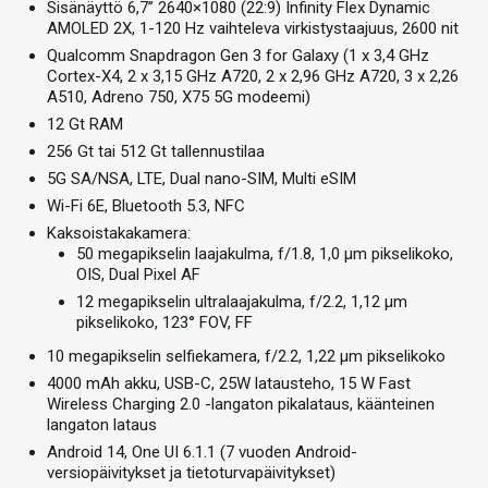
Sisänäyttö 6,7” 2640×1080 (22:9) Infinity Flex Dynamic
AMOLED 2X, 1-120 Hz vaihteleva virkistystaajuus, 2600 nit
Qualcomm Snapdragon Gen 3 for Galaxy (1 x 3,4 GHz
Cortex-X4, 2 x 3,15 GHz A720, 2 x 2,96 GHz A720, 3 x 2,26
A510, Adreno 750, X75 5G modeemi)
12 Gt RAM
256 Gt tai 512 Gt tallennustilaa
5G SA/NSA, LTE, Dual nano-SIM, Multi eSIM
Wi-Fi 6E, Bluetooth 5.3, NFC
Kaksoistakakamera:
50 megapikselin laajakulma, f/1.8, 1,0 µm pikselikoko,
OIS, Dual Pixel AF
12 megapikselin ultralaajakulma, f/2.2, 1,12 µm
pikselikoko, 123° FOV, FF
10 megapikselin selfiekamera, f/2.2, 1,22 µm pikselikoko
4000 mAh akku, USB-C, 25W latausteho, 15 W Fast
Wireless Charging 2.0 -langaton pikalataus, käänteinen
langaton lataus
Android 14, One UI 6.1.1 (7 vuoden Android-
versiopäivitykset ja tietoturvapäivitykset)