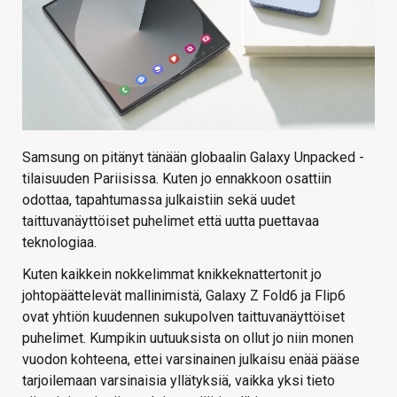
Samsung on pitänyt tänään globaalin Galaxy Unpacked -
tilaisuuden Pariisissa. Kuten jo ennakkoon osattiin
odottaa, tapahtumassa julkaistiin sekä uudet
taittuvanäyttöiset puhelimet että uutta puettavaa
teknologiaa.
Kuten kaikkein nokkelimmat knikkeknattertonit jo
johtopäättelevät mallinimistä, Galaxy Z Fold6 ja Flip6
ovat yhtiön kuudennen sukupolven taittuvanäyttöiset
puhelimet. Kumpikin uutuuksista on ollut jo niin monen
vuodon kohteena, ettei varsinainen julkaisu enää pääse
tarjoilemaan varsinaisia yllätyksiä, vaikka yksi tieto