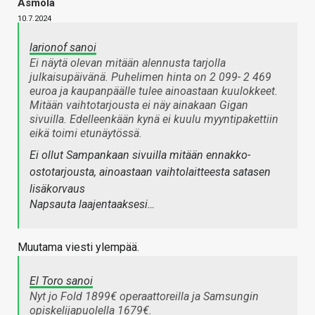
Asmola
10.7.2024
larionof sanoi
Ei näytä olevan mitään alennusta tarjolla
julkaisupäivänä. Puhelimen hinta on 2 099- 2 469
euroa ja kaupanpäälle tulee ainoastaan kuulokkeet.
Mitään vaihtotarjousta ei näy ainakaan Gigan
sivuilla. Edelleenkään kynä ei kuulu myyntipakettiin
eikä toimi etunäytössä.
Ei ollut Sampankaan sivuilla mitään ennakko-
ostotarjousta, ainoastaan vaihtolaitteesta satasen
lisäkorvaus
Napsauta laajentaaksesi…
Muutama viesti ylempää.
El Toro sanoi
Nyt jo Fold 1899€ operaattoreilla ja Samsungin
opiskelijapuolella 1679€.