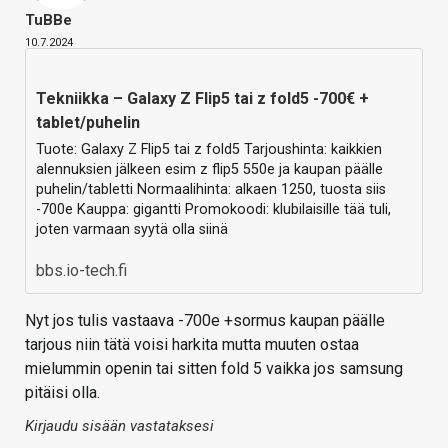
TuBBe
10.7.2024
Tekniikka – Galaxy Z Flip5 tai z fold5 -700€ +
tablet/puhelin
Tuote: Galaxy Z Flip5 tai z fold5 Tarjoushinta: kaikkien
alennuksien jälkeen esim z flip5 550e ja kaupan päälle
puhelin/tabletti Normaalihinta: alkaen 1250, tuosta siis
-700e Kauppa: gigantti Promokoodi: klubilaisille tää tuli,
joten varmaan syytä olla siinä
bbs.io-tech.fi
Nyt jos tulis vastaava -700e +sormus kaupan päälle
tarjous niin tätä voisi harkita mutta muuten ostaa
mielummin openin tai sitten fold 5 vaikka jos samsung
pitäisi olla.
Kirjaudu sisään vastataksesi