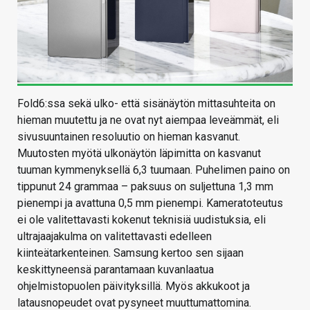
Fold6:ssa sekä ulko- että sisänäytön mittasuhteita on
hieman muutettu ja ne ovat nyt aiempaa leveämmät, eli
sivusuuntainen resoluutio on hieman kasvanut.
Muutosten myötä ulkonäytön läpimitta on kasvanut
tuuman kymmenyksellä 6,3 tuumaan. Puhelimen paino on
tippunut 24 grammaa – paksuus on suljettuna 1,3 mm
pienempi ja avattuna 0,5 mm pienempi. Kameratoteutus
ei ole valitettavasti kokenut teknisiä uudistuksia, eli
ultrajaajakulma on valitettavasti edelleen
kiinteätarkenteinen. Samsung kertoo sen sijaan
keskittyneensä parantamaan kuvanlaatua
ohjelmistopuolen päivityksillä. Myös akkukoot ja
latausnopeudet ovat pysyneet muuttumattomina.