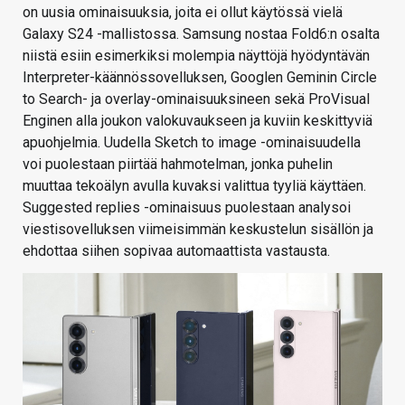
on uusia ominaisuuksia, joita ei ollut käytössä vielä
Galaxy S24 -mallistossa. Samsung nostaa Fold6:n osalta
niistä esiin esimerkiksi molempia näyttöjä hyödyntävän
Interpreter-käännössovelluksen, Googlen Geminin Circle
to Search- ja overlay-ominaisuuksineen sekä ProVisual
Enginen alla joukon valokuvaukseen ja kuviin keskittyviä
apuohjelmia. Uudella Sketch to image -ominaisuudella
voi puolestaan piirtää hahmotelman, jonka puhelin
muuttaa tekoälyn avulla kuvaksi valittua tyyliä käyttäen.
Suggested replies -ominaisuus puolestaan analysoi
viestisovelluksen viimeisimmän keskustelun sisällön ja
ehdottaa siihen sopivaa automaattista vastausta.