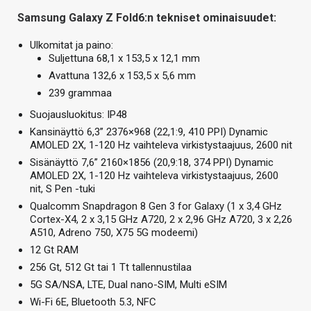
Samsung Galaxy Z Fold6:n tekniset ominaisuudet:
Ulkomitat ja paino:
Suljettuna 68,1 x 153,5 x 12,1 mm
Avattuna 132,6 x 153,5 x 5,6 mm
239 grammaa
Suojausluokitus: IP48
Kansinäyttö 6,3” 2376×968 (22,1:9, 410 PPI) Dynamic
AMOLED 2X, 1-120 Hz vaihteleva virkistystaajuus, 2600 nit
Sisänäyttö 7,6” 2160×1856 (20,9:18, 374 PPI) Dynamic
AMOLED 2X, 1-120 Hz vaihteleva virkistystaajuus, 2600
nit, S Pen -tuki
Qualcomm Snapdragon 8 Gen 3 for Galaxy (1 x 3,4 GHz
Cortex-X4, 2 x 3,15 GHz A720, 2 x 2,96 GHz A720, 3 x 2,26
A510, Adreno 750, X75 5G modeemi)
12 Gt RAM
256 Gt, 512 Gt tai 1 Tt tallennustilaa
5G SA/NSA, LTE, Dual nano-SIM, Multi eSIM
Wi-Fi 6E, Bluetooth 5.3, NFC