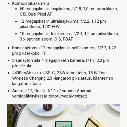
Kolmoistakakamera:
50 megapikselin laajakulma, f/1.8, 1,0 µm pikselikoko,
OIS, Dual Pixel AF
12 megapikselin ultralaajakulma, f/2.2, 1,12 µm
pikselikoko, 123° FOV
10 megapikselin telekamera, f/2.4, 1,9 µm pikselikoko,
3 x optinen zoom, OIS, PDAF
Kansinäytössä 12 megapikselin selfiekamera, f/2.2, 1,22
µm pikselikoko, FF
Sisänäytön alla 4 megapikselin kamera, f/1.8, 2,0 µm
pikselikoko
4400 mAh akku, USB-C, 25W latausteho, 15 W Fast
Wireless Charging 2.0 -langaton pikalataus, käänteinen
langaton lataus
Android 14, One UI 6.1.1 (7 vuoden Android-
versiopäivitykset ja tietoturvapäivitykset)