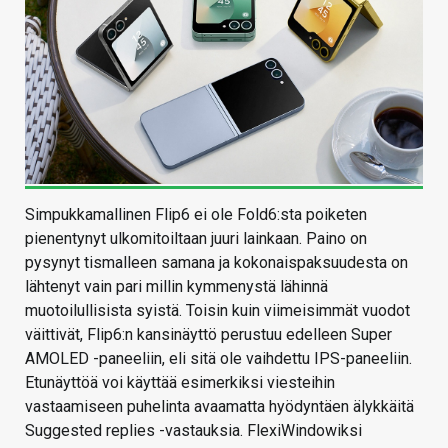
Simpukkamallinen Flip6 ei ole Fold6:sta poiketen
pienentynyt ulkomitoiltaan juuri lainkaan. Paino on
pysynyt tismalleen samana ja kokonaispaksuudesta on
lähtenyt vain pari millin kymmenystä lähinnä
muotoilullisista syistä. Toisin kuin viimeisimmät vuodot
väittivät, Flip6:n kansinäyttö perustuu edelleen Super
AMOLED -paneeliin, eli sitä ole vaihdettu IPS-paneeliin.
Etunäyttöä voi käyttää esimerkiksi viesteihin
vastaamiseen puhelinta avaamatta hyödyntäen älykkäitä
Suggested replies -vastauksia. FlexiWindowiksi