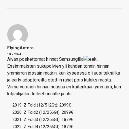
FlyingAntero
10.7.2024
Aivan poskettomat hinnat Samsungilla
.
Ensimmäisten sukupolvien yli kahden tonnin hinnan
ymmärrän jossain määrin, kun kyseessä oli uusi tekniilka
ja early adoptoreilta otettiin rahat pois kuleksimasta.
Viime vuosien hinnan nousua en kuitenkaan ymmärrä, kun
kilpailijatkin tulleet rinnalle ja ohi.
2019: Z Fold (12/512Gt): 2099€
2020: Z Fold2 (12/256Gt): 2099€
2021: Z Fold3 (12/256Gt): 1879€
2022: Z Fold4 (12/256Gt): 1879€