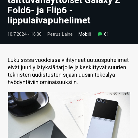
ARTIKKELIT
Fold6- ja Flip6 -
lippulaivapuhelimet
VIDEOT
TECHBBS
10.7.2024 - 16:00
Petrus Laine
Mobiili
61
TIETOA
HINTA.FI
Lukuisissa vuodoissa viihtyneet uutuuspuhelimet
eivät juuri yllätyksiä tarjoile ja keskittyvät suurien
KAUPPA
teknisten uudistusten sijaan uusiin tekoälyä
hyödyntäviin ominaisuuksiin.
VAIHDA TEEMA
HAKU