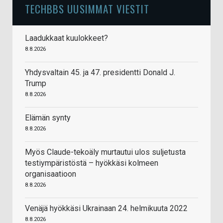
TECHBBS UUSIMMAT VIESTIT
Laadukkaat kuulokkeet?
8.8.2026
Yhdysvaltain 45. ja 47. presidentti Donald J.
Trump
8.8.2026
Elämän synty
8.8.2026
Myös Claude-tekoäly murtautui ulos suljetusta
testiympäristöstä – hyökkäsi kolmeen
organisaatioon
8.8.2026
Venäjä hyökkäsi Ukrainaan 24. helmikuuta 2022
8.8.2026