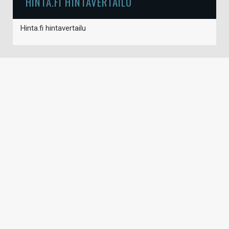
HINTA.FI HINTAVERTAILU
Hinta.fi hintavertailu