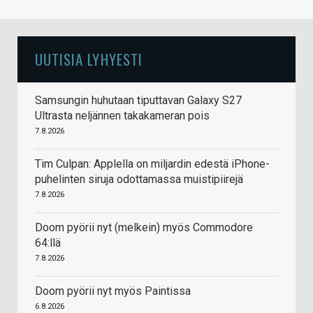
UUTISIA LYHYESTI
Samsungin huhutaan tiputtavan Galaxy S27
Ultrasta neljännen takakameran pois
7.8.2026
Tim Culpan: Applella on miljardin edestä iPhone-
puhelinten siruja odottamassa muistipiirejä
7.8.2026
Doom pyörii nyt (melkein) myös Commodore
64:llä
7.8.2026
Doom pyörii nyt myös Paintissa
6.8.2026