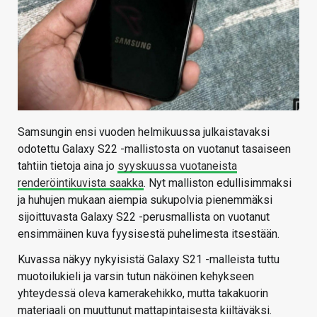
Samsungin ensi vuoden helmikuussa julkaistavaksi
odotettu Galaxy S22 -mallistosta on vuotanut tasaiseen
tahtiin tietoja aina jo
syyskuussa vuotaneista
renderöintikuvista saakka
. Nyt malliston edullisimmaksi
ja huhujen mukaan aiempia sukupolvia pienemmäksi
sijoittuvasta Galaxy S22 -perusmallista on vuotanut
ensimmäinen kuva fyysisestä puhelimesta itsestään.
Kuvassa näkyy nykyisistä Galaxy S21 -malleista tuttu
muotoilukieli ja varsin tutun näköinen kehykseen
yhteydessä oleva kamerakehikko, mutta takakuorin
materiaali on muuttunut mattapintaisesta kiiltäväksi.