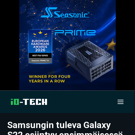
Samsungin tuleva Galaxy
UUTISET
S22 esiintyy ensimmäisessä