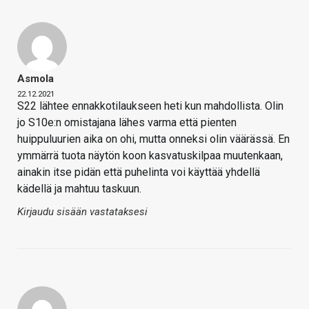
Asmola
22.12.2021
S22 lähtee ennakkotilaukseen heti kun mahdollista. Olin
jo S10e:n omistajana lähes varma että pienten
huippuluurien aika on ohi, mutta onneksi olin väärässä. En
ymmärrä tuota näytön koon kasvatuskilpaa muutenkaan,
ainakin itse pidän että puhelinta voi käyttää yhdellä
kädellä ja mahtuu taskuun.
Kirjaudu sisään vastataksesi