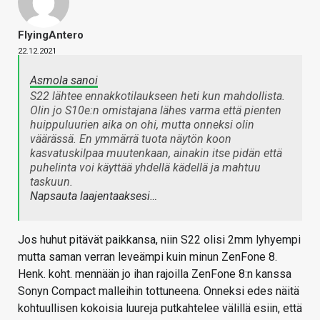
FlyingAntero
22.12.2021
Asmola sanoi
S22 lähtee ennakkotilaukseen heti kun mahdollista.
Olin jo S10e:n omistajana lähes varma että pienten
huippuluurien aika on ohi, mutta onneksi olin
väärässä. En ymmärrä tuota näytön koon
kasvatuskilpaa muutenkaan, ainakin itse pidän että
puhelinta voi käyttää yhdellä kädellä ja mahtuu
taskuun.
Napsauta laajentaaksesi…
Jos huhut pitävät paikkansa, niin S22 olisi 2mm lyhyempi
mutta saman verran leveämpi kuin minun ZenFone 8.
Henk. koht. mennään jo ihan rajoilla ZenFone 8:n kanssa
Sonyn Compact malleihin tottuneena. Onneksi edes näitä
kohtuullisen kokoisia luureja putkahtelee välillä esiin, että