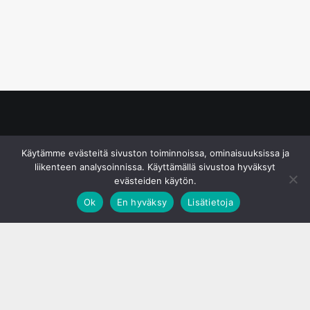
© S&J Media Oy
Käytämme evästeitä sivuston toiminnoissa, ominaisuuksissa ja
liikenteen analysoinnissa. Käyttämällä sivustoa hyväksyt
evästeiden käytön.
Ok
En hyväksy
Lisätietoja
;