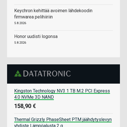
Keychron kehittää avoimen lähdekoodin
firmwarea pelihiiriin
5.8.2026
Honor uudisti logonsa
5.8.2026
Kingston Technology NV3 1 TB M.2 PCI Express
4.0 NVMe 3D NAND
158,90 €
Thermal Grizzly PhaseSheet PTM jäähdytyslevyn
yhdiste Lämpöalusta 2 g