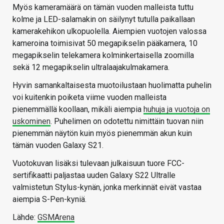
Myös kameramäärä on tämän vuoden malleista tuttu
kolme ja LED-salamakin on säilynyt tutulla paikallaan
kamerakehikon ulkopuolella. Aiempien vuotojen valossa
kameroina toimisivat 50 megapikselin pääkamera, 10
megapikselin telekamera kolminkertaisella zoomilla
sekä 12 megapikselin ultralaajakulmakamera.
Hyvin samankaltaisesta muotoilustaan huolimatta puhelin
voi kuitenkin poiketa viime vuoden malleista
pienemmällä koollaan, mikäli aiempia
huhuja ja vuotoja on
uskominen
. Puhelimen on odotettu nimittäin tuovan niin
pienemmän näytön kuin myös pienemmän akun kuin
tämän vuoden Galaxy S21.
Vuotokuvan lisäksi tulevaan julkaisuun tuore FCC-
sertifikaatti paljastaa uuden Galaxy S22 Ultralle
valmistetun Stylus-kynän, jonka merkinnät eivät vastaa
aiempia S-Pen-kyniä.
Lähde:
GSMArena