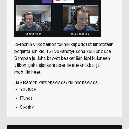
io-techin viikottainen tekniikkapodcast lähetetään
perjantaisin klo 15 live-lähetyksenä
YouTubessa
.
Sampsa ja Juha käyvät keskenään läpi kuluneen
viikon ajalta ajankohtaiset tietotekniikka- ja
mobiiliaiheet.
Jälkikäteen katseltavissa/kuunneltavissa:
Youtube
iTunes
Spotify