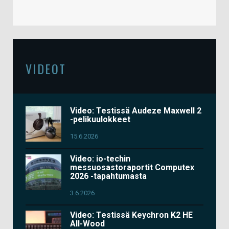
VIDEOT
Video: Testissä Audeze Maxwell 2
-pelikuulokkeet
15.6.2026
Video: io-techin
messuosastoraportit Computex
2026 -tapahtumasta
3.6.2026
Video: Testissä Keychron K2 HE
All-Wood