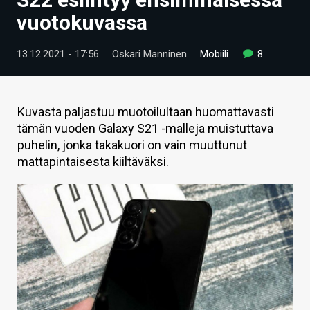
ARTIKKELIT
vuotokuvassa
VIDEOT
13.12.2021 - 17:56
Oskari Manninen
Mobiili
8
TECHBBS
TIETOA
Kuvasta paljastuu muotoilultaan huomattavasti
tämän vuoden Galaxy S21 -malleja muistuttava
HINTA.FI
puhelin, jonka takakuori on vain muuttunut
mattapintaisesta kiiltäväksi.
KAUPPA
VAIHDA TEEMA
HAKU