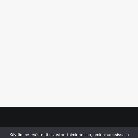
© S&J Media Oy
Käytämme evästeitä sivuston toiminnoissa, ominaisuuksissa ja