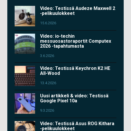
Video: Testissä Audeze Maxwell 2
-pelikuulokkeet
15.6.2026
Video: io-techin
messuosastoraportit Computex
2026 -tapahtumasta
3.6.2026
Video: Testissä Keychron K2 HE
All-Wood
13.4.2026
Uusi artikkeli & video: Testissä
Google Pixel 10a
9.3.2026
Video: Testissä Asus ROG Kithara
-pelikuulokkeet