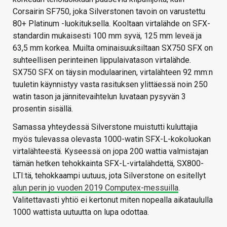
Corsairin SF750, joka Silverstonen tavoin on varustettu
80+ Platinum -luokituksella. Kooltaan virtalähde on SFX-
standardin mukaisesti 100 mm syvä, 125 mm leveä ja
63,5 mm korkea. Muilta ominaisuuksiltaan SX750 SFX on
suhteellisen perinteinen lippulaivatason virtalähde.
SX750 SFX on täysin modulaarinen, virtalähteen 92 mm:n
tuuletin käynnistyy vasta rasituksen ylittäessä noin 250
watin tason ja jännitevaihtelun luvataan pysyvän 3
prosentin sisällä.
Samassa yhteydessä Silverstone muistutti kuluttajia
myös tulevassa olevasta 1000-watin SFX-L-kokoluokan
virtalähteestä. Kyseessä on jopa 200 wattia valmistajan
tämän hetken tehokkainta SFX-L-virtalähdettä, SX800-
LTI:tä, tehokkaampi uutuus, jota Silverstone on esitellyt
alun perin jo vuoden 2019 Computex-messuilla
.
Valitettavasti yhtiö ei kertonut miten nopealla aikataululla
1000 wattista uutuutta on lupa odottaa.