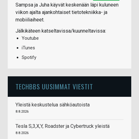
Sampsa ja Juha käyvät keskenään läpi kuluneen
viikon ajalta ajankohtaiset tietotekniikka- ja
mobiiliaiheet.
Jälkikäteen katseltavissa/kuunneltavissa:
Youtube
iTunes
Spotify
TECHBBS UUSIMMAT VIESTIT
Yleistä keskustelua sähköautoista
8.8.2026
Tesla S,3,X,Y, Roadster ja Cybertruck yleistä
8.8.2026