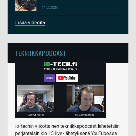
11.2.2026
Lisää videoita
TEKNIIKKAPODCAST
io-techin viikottainen tekniikkapodcast lähetetään
perjantaisin klo 15 live-lähetyksenä
YouTubessa
.