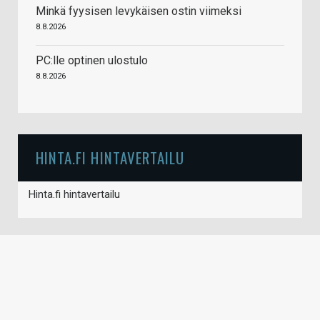
Minkä fyysisen levykäisen ostin viimeksi
8.8.2026
PC:lle optinen ulostulo
8.8.2026
HINTA.FI HINTAVERTAILU
Hinta.fi hintavertailu