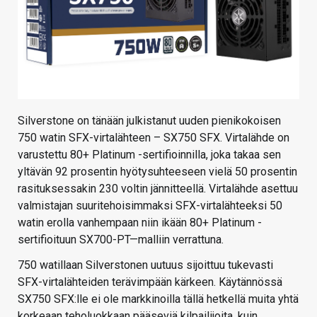
Silverstone on tänään julkistanut uuden pienikokoisen
750 watin SFX-virtalähteen – SX750 SFX. Virtalähde on
varustettu 80+ Platinum -sertifioinnilla, joka takaa sen
yltävän 92 prosentin hyötysuhteeseen vielä 50 prosentin
rasituksessakin 230 voltin jännitteellä. Virtalähde asettuu
valmistajan suuritehoisimmaksi SFX-virtalähteeksi 50
watin erolla vanhempaan niin ikään 80+ Platinum -
sertifioituun SX700-PT—malliin verrattuna.
750 watillaan Silverstonen uutuus sijoittuu tukevasti
SFX-virtalähteiden terävimpään kärkeen. Käytännössä
SX750 SFX:lle ei ole markkinoilla tällä hetkellä muita yhtä
korkeaan teholuokkaan pääseviä kilpailijoita, kuin