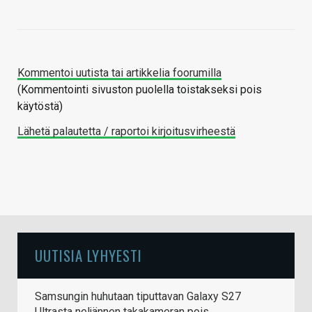
Kommentoi uutista tai artikkelia foorumilla
(Kommentointi sivuston puolella toistakseksi pois
käytöstä)
Lähetä palautetta / raportoi kirjoitusvirheestä
UUTISIA LYHYESTI
Samsungin huhutaan tiputtavan Galaxy S27
Ultrasta neljännen takakameran pois