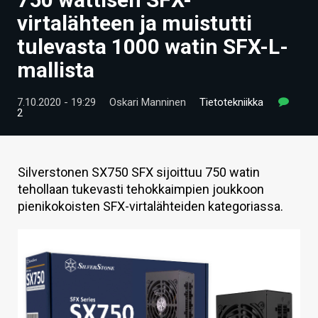
ARTIKKELIT
virtalähteen ja muistutti
tulevasta 1000 watin SFX-L-
VIDEOT
mallista
TECHBBS
7.10.2020 - 19:29
Oskari Manninen
Tietotekniikka
TIETOA
2
HINTA.FI
KAUPPA
Silverstonen SX750 SFX sijoittuu 750 watin
tehollaan tukevasti tehokkaimpien joukkoon
VAIHDA TEEMA
pienikokoisten SFX-virtalähteiden kategoriassa.
HAKU