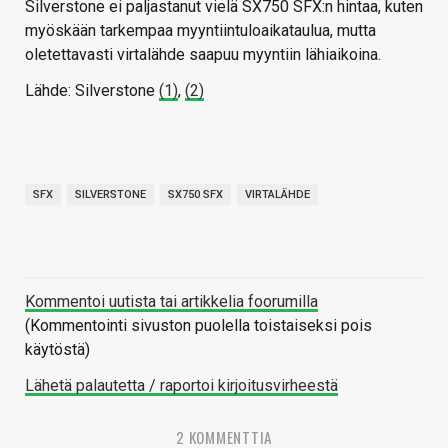
Silverstone ei paljastanut vielä SX750 SFX:n hintaa, kuten
myöskään tarkempaa myyntiintuloaikataulua, mutta
oletettavasti virtalähde saapuu myyntiin lähiaikoina.
Lähde: Silverstone
(1)
,
(2)
SFX
SILVERSTONE
SX750 SFX
VIRTALÄHDE
Kommentoi uutista tai artikkelia foorumilla
(Kommentointi sivuston puolella toistaiseksi pois
käytöstä)
Lähetä palautetta / raportoi kirjoitusvirheestä
2 KOMMENTTIA