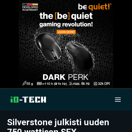
Silverstone julkisti uuden
UUTISET
750 wattisen SFX-