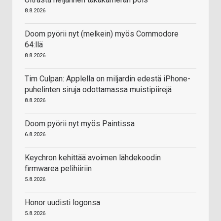
8.8.2026
Doom pyörii nyt (melkein) myös Commodore
64:llä
8.8.2026
Tim Culpan: Applella on miljardin edestä iPhone-
puhelinten siruja odottamassa muistipiirejä
8.8.2026
Doom pyörii nyt myös Paintissa
6.8.2026
Keychron kehittää avoimen lähdekoodin
firmwarea pelihiiriin
5.8.2026
Honor uudisti logonsa
5.8.2026