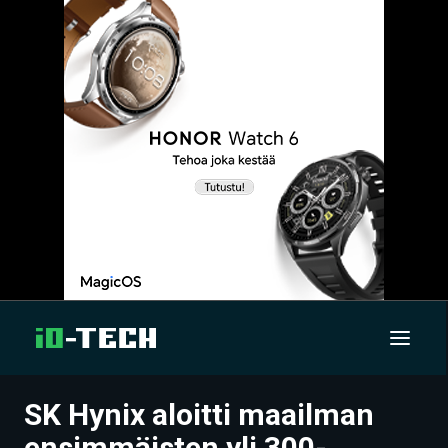
SK Hynix aloitti maailman
UUTISET
ensimmäisten yli 300-