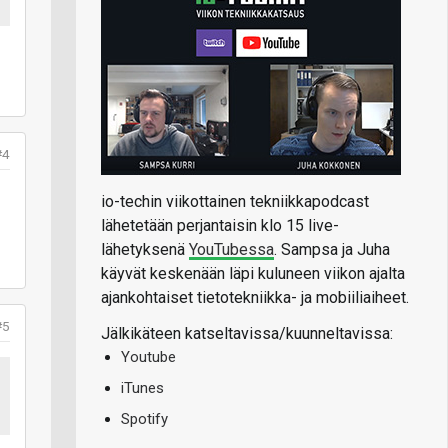
#4
io-techin viikottainen tekniikkapodcast
lähetetään perjantaisin klo 15 live-
lähetyksenä
YouTubessa
. Sampsa ja Juha
käyvät keskenään läpi kuluneen viikon ajalta
ajankohtaiset tietotekniikka- ja mobiiliaiheet.
#5
Jälkikäteen katseltavissa/kuunneltavissa:
Youtube
iTunes
Spotify