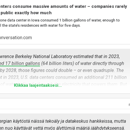
enters consume massive amounts of water – companies rarely
e public exactly how much
 one data center in Iowa consumed 1 billion gallons of water, enough to
l the state’s residences with water for five days.
onversation.com
wrence Berkeley National Laboratory estimated that in 2023,
d 17 billion gallons
(64 billion liters) of water directly through
t by 2028, those figures could double – or even quadruple. The
t in 2023, U.S. data centers consumed an additional 211 billion
) of water indirectly through the electricity that powers them. But
Klikkaa laajentaaksesi...
 a fast-changing industry.
miten suomessakin tämä buumi voi nostaa jopa 10% sähkönhintaa,
nnella:
rgian käytöstä näissä tekoäly ja datakeskus hankkeissa, mutta
 nuo käyttävät vettä myös älyttömiä määriä jäähdytykseensä.