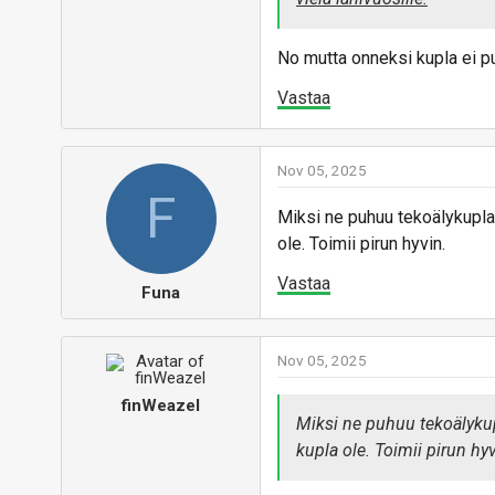
käteen.
alaspäin.
Vastaa
Hinta nousee erityisen raj
No mutta onneksi kupla ei 
pakkaspäivinä.
Vastaa
Nov 05, 2025
F
Miksi ne puhuu tekoälykuplas
ole. Toimii pirun hyvin.
Vastaa
Funa
Nov 05, 2025
finWeazel
Miksi ne puhuu tekoälykupl
kupla ole. Toimii pirun hyv