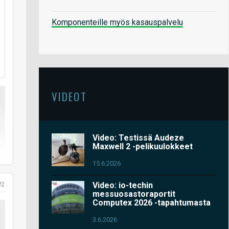
Komponenteille myös kasauspalvelu
VIDEOT
Video: Testissä Audeze
Maxwell 2 -pelikuulokkeet
15.6.2026
#2
Video: io-techin
messuosastoraportit
Computex 2026 -tapahtumasta
3.6.2026