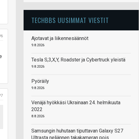
TECHBBS UUSIMMAT VIESTIT
#6
Ajotavat ja liikennesäännöt
9.8.2026
e
Tesla S,3,X,Y, Roadster ja Cybertruck yleistä
9.8.2026
Pyöräily
9.8.2026
#7
Venäjä hyökkäsi Ukrainaan 24. helmikuuta
2022
8.8.2026
Samsungin huhutaan tiputtavan Galaxy S27
Ultrasta neljännen takakameran pois