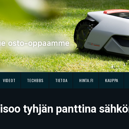
VIDEOT
TECHBBS
TIETOA
HINTA.FI
KAUPPA
eisoo tyhjän panttina sähk