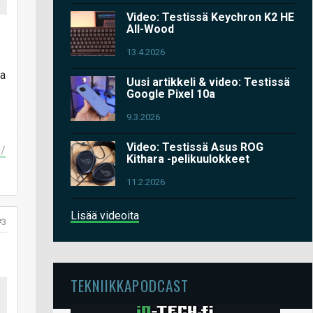
Video: Testissä Keychron K2 HE
All-Wood
13.4.2026
la
Uusi artikkeli & video: Testissä
Google Pixel 10a
9.3.2026
Video: Testissä Asus ROG
y/
Kithara -pelikuulokkeet
11.2.2026
Lisää videoita
#3
TEKNIIKKAPODCAST