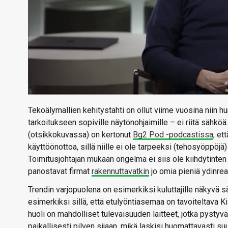
Tekoälymallien kehitystahti on ollut viime vuosina niin hur
tarkoitukseen sopiville näytönohjaimille – ei riitä sähkö
(otsikkokuvassa) on kertonut
Bg2 Pod -podcastissa
, et
käyttöönottoa, sillä niille ei ole tarpeeksi (tehosyöppöjä
Toimitusjohtajan mukaan ongelma ei siis ole kiihdytinte
panostavat firmat
rakennuttavatkin
jo omia pieniä ydinre
Trendin varjopuolena on esimerkiksi kuluttajille näkyvä 
esimerkiksi sillä, että etulyöntiasemaa on tavoiteltava 
huoli on mahdolliset tulevaisuuden laitteet, jotka pystyv
paikallisesti pilven sijaan, mikä laskisi huomattavasti su