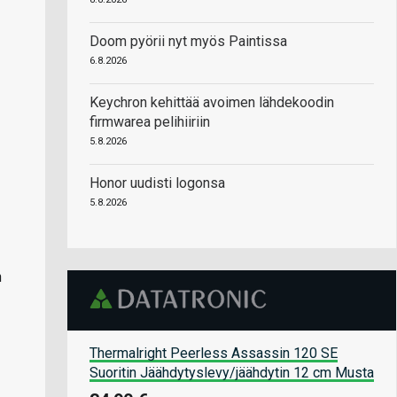
Doom pyörii nyt myös Paintissa
6.8.2026
Keychron kehittää avoimen lähdekoodin
firmwarea pelihiiriin
5.8.2026
Honor uudisti logonsa
5.8.2026
n
Thermalright Peerless Assassin 120 SE
Suoritin Jäähdytyslevy/jäähdytin 12 cm Musta