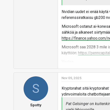
Datake
selvity
Nvidian uudet ei enää käytä 
Sähkön h
referenssiratkaisu gb200 nv
säätele 
Microsoft ostanut ai-konesal
yle.fi
sähköä ja alkaneet siirtymää
https://finance.yahoo.com
Hallituksen tilaama selvi
Microsoft saa 2028 3 mile i
vastausta kysymykseen si
käyttöön:
https://penncapita
vaikuttaa sähkön hintaan
Vastaa
Viime aikoina julkisuudes
Kouvolassa. Valtiovarainm
huolen sähkön hinnan no
Nov 05, 2025
S
Konsulttiyhtiö AFRY on ny
Kryptorahat sitä kryptorahat
tiistaina julkaistuun raport
ydinvoimaloita chatbottejaan
Selvityksen mukaan iso l
Pat Gelsinger on kuitenki
Spotty
Saa nähdä miten paljon tähän 
keskihintaa viiden vuoden
vielä lähivuosille.