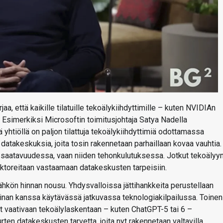
jaa, että kaikille tilatuille tekoälykiihdyttimille – kuten NVIDIAn
ä. Esimerkiksi Microsoftin toimitusjohtaja Satya Nadella
tä yhtiöllä on paljon tilattuja tekoälykiihdyttimiä odottamassa
) datakeskuksia, joita tosin rakennetaan parhaillaan kovaa vauhtia.
n saatavuudessa, vaan niiden tehonkulutuksessa. Jotkut tekoälyy
aktoreitaan vastaamaan datakeskusten tarpeisiin.
sähkön hinnan nousu. Yhdysvalloissa jättihankkeita perustellaan
Kiinan kanssa käytävässä jatkuvassa teknologiakilpailussa. Toinen
ät vaativaan tekoälylaskentaan – kuten ChatGPT-5 tai 6 –
urten datakeskusten tarvetta, joita nyt rakennetaan valtavilla