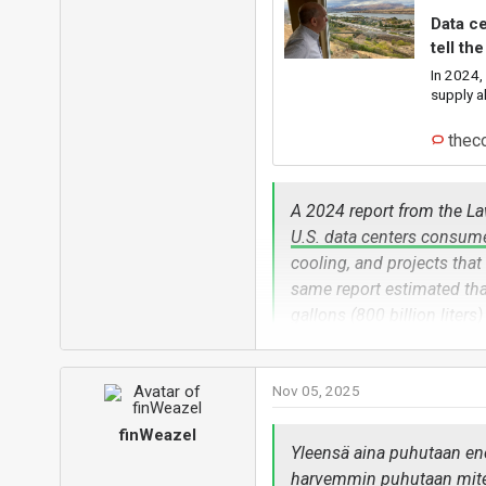
Data c
tell th
In 2024,
supply al
thec
A 2024 report from the La
U.S. data centers consume
cooling, and projects tha
same report estimated tha
gallons (800 billion liters
that is just an estimate in
Nov 05, 2025
Ja onhan tässä jo puhetta 
kun tänne haluavat näitä rake
finWeazel
Yleensä aina puhutaan ene
harvemmin puhutaan miten