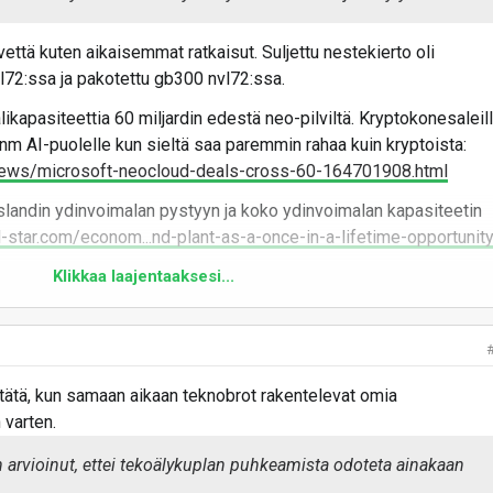
skusbuumi uhkaa nostaa sähkölaskuja jopa 10 prosenttia –
s: Skenaario on hyvin mahdollinen jo lähivuosina
vettä kuten aikaisemmat ratkaisut. Suljettu nestekierto oli
inta nousee etenkin huippukulutuksen aikaan, jos datakeskukset eivät
l72:ssa ja pakotettu gb300 nvl72:ssa.
sähkönkäyttöään joustavasti.
ikapasiteettia 60 miljardin edestä neo-pilviltä. Kryptokonesaleil
nm AI-puolelle kun sieltä saa paremmin rahaa kuin kryptoista:
/news/microsoft-neocloud-deals-cross-60-164701908.html
tys datakeskusten uhkista ja mahdollisuuksista hahmottelee
slandin ydinvoimalan pystyyn ja koko ydinvoimalan kapasiteetin
itä, miten sähkösyöppöjen konesalien rakentamisbuumi
l-star.com/econom...nd-plant-as-a-once-in-a-lifetime-opportunit
 Suomessa.
Klikkaa laajentaaksesi...
sa on puitu esimerkiksi Tiktokin datakeskushanketta
inisteri
Riikka Purra
(ps.) nosti eilen eduskunnassa esiin
ususta datakeskusrakentamisen seurauksena.
t tehnyt asiasta laskelmia selvityshenkilö
Veli-Matti Mattilan
 tätä, kun samaan aikaan teknobrot rakentelevat omia
tiin.
 varten.
isäys datakeskusten määrään voi nostaa sähkön vuotuista
n arvioinut, ettei tekoälykuplan puhkeamista odoteta ainakaan
vielä tullaan resursseja tuhlaamaan ja paljonko siitä lopuksi jää
 kuluttua kymmenen prosenttia, jos keskusten kulutus ei jousta