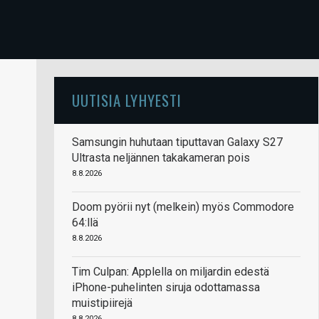
UUTISIA LYHYESTI
Samsungin huhutaan tiputtavan Galaxy S27
Ultrasta neljännen takakameran pois
8.8.2026
Doom pyörii nyt (melkein) myös Commodore
64:llä
8.8.2026
Tim Culpan: Applella on miljardin edestä
iPhone-puhelinten siruja odottamassa
muistipiirejä
8.8.2026