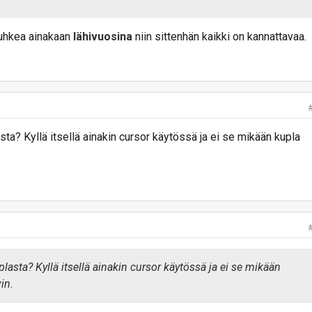
usti silloin, kun sähköstä on niukkuutta, eli tuulettomina
puhkea ainakaan
lähivuosina
niin sittenhän kaikki on kannattavaa.
ta? Kyllä itsellä ainakin cursor käytössä ja ei se mikään kupla
asta? Kyllä itsellä ainakin cursor käytössä ja ei se mikään
in.