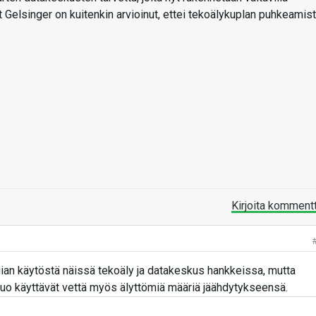
at Gelsinger on kuitenkin arvioinut, ettei tekoälykuplan puhkeamis
Kirjoita komment
ian käytöstä näissä tekoäly ja datakeskus hankkeissa, mutta
o käyttävät vettä myös älyttömiä määriä jäähdytykseensä.