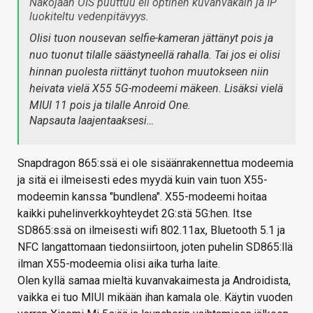
Näköjään OIS puuttuu eli optinen kuvanvakain ja IP
luokiteltu vedenpitävyys.
Olisi tuon nousevan selfie-kameran jättänyt pois ja
nuo tuonut tilalle säästyneellä rahalla. Tai jos ei olisi
hinnan puolesta riittänyt tuohon muutokseen niin
heivata vielä X55 5G-modeemi mäkeen. Lisäksi vielä
MIUI 11 pois ja tilalle Anroid One.
Napsauta laajentaaksesi…
Snapdragon 865:ssä ei ole sisäänrakennettua modeemia
ja sitä ei ilmeisesti edes myydä kuin vain tuon X55-
modeemin kanssa "bundlena". X55-modeemi hoitaa
kaikki puhelinverkkoyhteydet 2G:stä 5G:hen. Itse
SD865:ssä on ilmeisesti wifi 802.11ax, Bluetooth 5.1 ja
NFC langattomaan tiedonsiirtoon, joten puhelin SD865:llä
ilman X55-modeemia olisi aika turha laite.
Olen kyllä samaa mieltä kuvanvakaimesta ja Androidista,
vaikka ei tuo MIUI mikään ihan kamala ole. Käytin vuoden