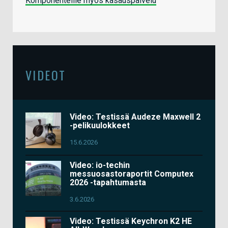
Komponenteille myös kasauspalvelu
VIDEOT
Video: Testissä Audeze Maxwell 2
-pelikuulokkeet
15.6.2026
Video: io-techin
messuosastoraportit Computex
2026 -tapahtumasta
3.6.2026
Video: Testissä Keychron K2 HE