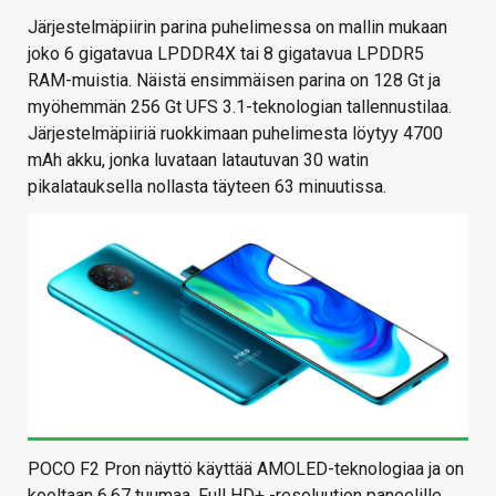
Järjestelmäpiirin parina puhelimessa on mallin mukaan
joko 6 gigatavua LPDDR4X tai 8 gigatavua LPDDR5
RAM-muistia. Näistä ensimmäisen parina on 128 Gt ja
myöhemmän 256 Gt UFS 3.1-teknologian tallennustilaa.
Järjestelmäpiiriä ruokkimaan puhelimesta löytyy 4700
mAh akku, jonka luvataan latautuvan 30 watin
pikalatauksella nollasta täyteen 63 minuutissa.
POCO F2 Pron näyttö käyttää AMOLED-teknologiaa ja on
kooltaan 6,67 tuumaa. Full HD+ -resoluution paneelille