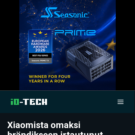
Xiaomista omaksi
UUTISET
brändikseen irtautunut