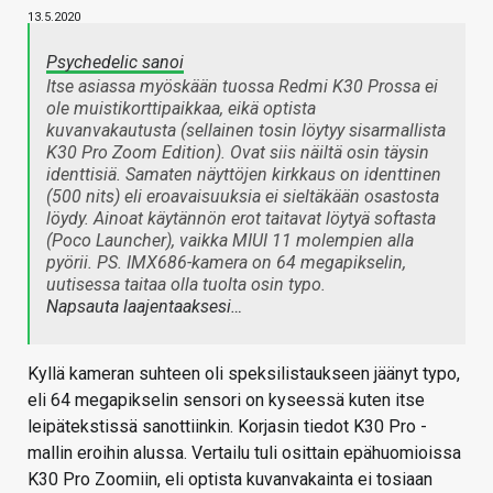
13.5.2020
Psychedelic sanoi
Itse asiassa myöskään tuossa Redmi K30 Prossa ei
ole muistikorttipaikkaa, eikä optista
kuvanvakautusta (sellainen tosin löytyy sisarmallista
K30 Pro Zoom Edition). Ovat siis näiltä osin täysin
identtisiä. Samaten näyttöjen kirkkaus on identtinen
(500 nits) eli eroavaisuuksia ei sieltäkään osastosta
löydy. Ainoat käytännön erot taitavat löytyä softasta
(Poco Launcher), vaikka MIUI 11 molempien alla
pyörii. PS. IMX686-kamera on 64 megapikselin,
uutisessa taitaa olla tuolta osin typo.
Napsauta laajentaaksesi…
Kyllä kameran suhteen oli speksilistaukseen jäänyt typo,
eli 64 megapikselin sensori on kyseessä kuten itse
leipätekstissä sanottiinkin. Korjasin tiedot K30 Pro -
mallin eroihin alussa. Vertailu tuli osittain epähuomioissa
K30 Pro Zoomiin, eli optista kuvanvakainta ei tosiaan