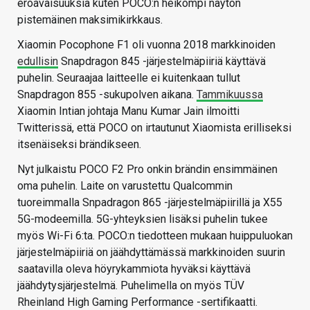
eroavaisuuksia kuten POCO:n heikompi näytön
pistemäinen maksimikirkkaus.
Xiaomin Pocophone F1 oli vuonna 2018 markkinoiden
edullisin
Snapdragon 845 -järjestelmäpiiriä käyttävä
puhelin. Seuraajaa laitteelle ei kuitenkaan tullut
Snapdragon 855 -sukupolven aikana.
Tammikuussa
Xiaomin Intian johtaja Manu Kumar Jain ilmoitti
Twitterissä, että POCO on irtautunut Xiaomista erilliseksi
itsenäiseksi brändikseen.
Nyt julkaistu POCO F2 Pro onkin brändin ensimmäinen
oma puhelin. Laite on varustettu Qualcommin
tuoreimmalla Snpadragon 865 -järjestelmäpiirillä ja X55
5G-modeemilla. 5G-yhteyksien lisäksi puhelin tukee
myös Wi-Fi 6:ta. POCO:n tiedotteen mukaan huippuluokan
järjestelmäpiiriä on jäähdyttämässä markkinoiden suurin
saatavilla oleva höyrykammiota hyväksi käyttävä
jäähdytysjärjestelmä. Puhelimella on myös TÜV
Rheinland High Gaming Performance -sertifikaatti.