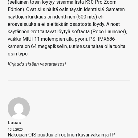
(sellainen tosin löytyy sisarmallista K30 Pro Zoom
Edition). Ovat siis näiltä osin täysin identtisiä. Samaten
näyttöjen kirkkaus on identtinen (500 nits) eli
eroavaisuuksia ei sieltäkään osastosta löydy. Ainoat
käytännön erot taitavat löytyä softasta (Poco Launcher),
vaikka MIUI 11 molempien alla pyörii. PS. IMX686-
kamera on 64 megapikselin, uutisessa taitaa olla tuolta
osin typo.
Kirjaudu sisään vastataksesi
Lucas
13.5.2020
Näköjään OIS puuttuu eli optinen kuvanvakain ja IP