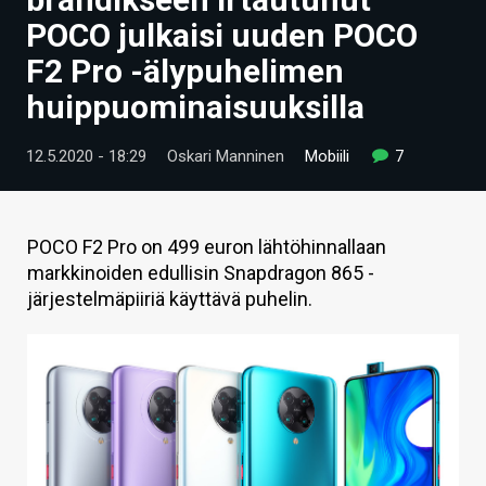
ARTIKKELIT
POCO julkaisi uuden POCO
F2 Pro -älypuhelimen
VIDEOT
huippuominaisuuksilla
TECHBBS
12.5.2020 - 18:29
Oskari Manninen
Mobiili
7
TIETOA
HINTA.FI
POCO F2 Pro on 499 euron lähtöhinnallaan
KAUPPA
markkinoiden edullisin Snapdragon 865 -
järjestelmäpiiriä käyttävä puhelin.
VAIHDA TEEMA
HAKU