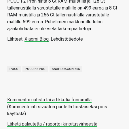
POCO F2 Pron hinta 6 Gt RAM-muistilla ja 128 Gt
tallennustilalla varustetulle mallille on 499 euroa ja 8 Gt
RAM-muistilla ja 256 Gt tallennustilalla varustetulle
mallille 599 euroa. Puhelimen markkinoille tulon
ajankohdasta ei ole vielä tarkempia tietoja.
Lähteet:
Xiaomi Blog
, Lehdistötiedote
POCO
POCO F2 PRO
SNAPDRAGON 865
Kommentoi uutista tai artikkelia foorumilla
(Kommentointi sivuston puolella toistaiseksi pois
käytöstä)
Lähetä palautetta / raportoi kirjoitusvirheestä