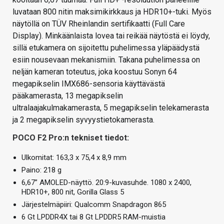
luvataan 800 nitin maksimikirkkaus ja HDR10+-tuki. Myös
näytöllä on TÜV Rheinlandin sertifikaatti (Full Care
Display). Minkäänlaista lovea tai reikää näytöstä ei löydy,
sillä etukamera on sijoitettu puhelimessa yläpäädystä
esiin nousevaan mekanismiin. Takana puhelimessa on
neljän kameran toteutus, joka koostuu Sonyn 64
megapikselin IMX686-sensoria käyttävästä
pääkamerasta, 13 megapikselin
ultralaajakulmakamerasta, 5 megapikselin telekamerasta
ja 2 megapikselin syvyystietokamerasta.
POCO F2 Pro:n tekniset tiedot:
Ulkomitat: 163,3 x 75,4 x 8,9 mm
Paino: 218 g
6,67” AMOLED-näyttö. 20:9-kuvasuhde. 1080 x 2400,
HDR10+, 800 nit, Gorilla Glass 5
Järjestelmäpiiri: Qualcomm Snapdragon 865
6 Gt LPDDR4X tai 8 Gt LPDDR5 RAM-muistia