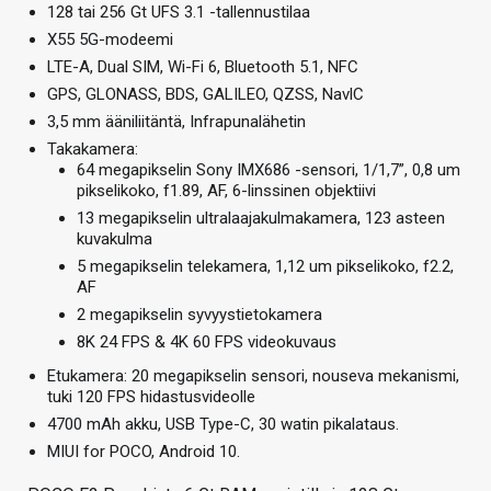
128 tai 256 Gt UFS 3.1 -tallennustilaa
X55 5G-modeemi
LTE-A, Dual SIM, Wi-Fi 6, Bluetooth 5.1, NFC
GPS, GLONASS, BDS, GALILEO, QZSS, NavlC
3,5 mm ääniliitäntä, Infrapunalähetin
Takakamera:
64 megapikselin Sony IMX686 -sensori, 1/1,7”, 0,8 um
pikselikoko, f1.89, AF, 6-linssinen objektiivi
13 megapikselin ultralaajakulmakamera, 123 asteen
kuvakulma
5 megapikselin telekamera, 1,12 um pikselikoko, f2.2,
AF
2 megapikselin syvyystietokamera
8K 24 FPS & 4K 60 FPS videokuvaus
Etukamera: 20 megapikselin sensori, nouseva mekanismi,
tuki 120 FPS hidastusvideolle
4700 mAh akku, USB Type-C, 30 watin pikalataus.
MIUI for POCO, Android 10.