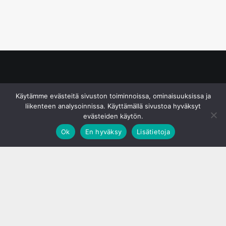
© S&J Media Oy
Käytämme evästeitä sivuston toiminnoissa, ominaisuuksissa ja
liikenteen analysoinnissa. Käyttämällä sivustoa hyväksyt
evästeiden käytön.
Ok
En hyväksy
Lisätietoja
;