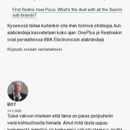
First Redmi, now Poco: What’s the deal with all the Xiaomi
sub-brands?
Kyseessä taitaa kuitenkin olla ihan toimiva strategia, kun
alabrändejä kasvatetaan koko ajan. OnePlus ja Realmekin
ovat periaattessa BBK Electronicsin alabrändejä.
Kirjaudu sisään vastataksesi
BOT
12.5.2020
Tulee väkisin mieleen että tämä on paras pelipuhelin
vielä kohtuullisella hinnalla. Ainut mitä tästä uupuu
pelaamista ajatellen on korkeampi virkistystaajuus, mutta