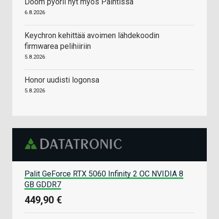
Doom pyörii nyt myös Paintissa
6.8.2026
Keychron kehittää avoimen lähdekoodin
firmwarea pelihiiriin
5.8.2026
Honor uudisti logonsa
5.8.2026
Palit GeForce RTX 5060 Infinity 2 OC NVIDIA 8
GB GDDR7
449,90 €