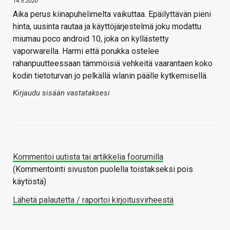
14.5.2020
Aika perus kiinapuhelimelta vaikuttaa. Epäilyttävän pieni
hinta, uusinta rautaa ja käyttöjärjestelmä joku modattu
miumau poco android 10, joka on kyllästetty
vaporwarella. Harmi että porukka ostelee
rahanpuutteessaan tämmöisiä vehkeitä vaarantaen koko
kodin tietoturvan jo pelkällä wlanin päälle kytkemisellä.
Kirjaudu sisään vastataksesi
Kommentoi uutista tai artikkelia foorumilla
(Kommentointi sivuston puolella toistakseksi pois
käytöstä)
Lähetä palautetta / raportoi kirjoitusvirheestä