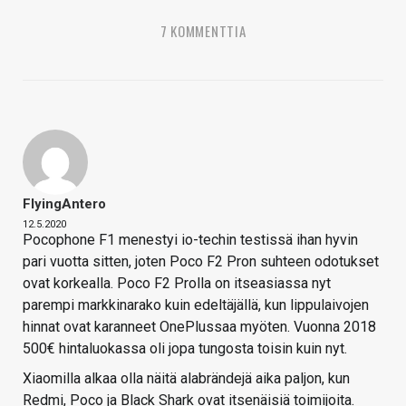
7 KOMMENTTIA
FlyingAntero
12.5.2020
Pocophone F1 menestyi io-techin testissä ihan hyvin
pari vuotta sitten, joten Poco F2 Pron suhteen odotukset
ovat korkealla. Poco F2 Prolla on itseasiassa nyt
parempi markkinarako kuin edeltäjällä, kun lippulaivojen
hinnat ovat karanneet OnePlussaa myöten. Vuonna 2018
500€ hintaluokassa oli jopa tungosta toisin kuin nyt.
Xiaomilla alkaa olla näitä alabrändejä aika paljon, kun
Redmi, Poco ja Black Shark ovat itsenäisiä toimijoita.