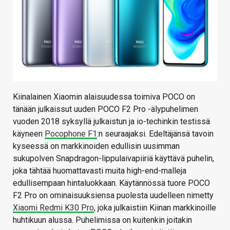
Kiinalainen Xiaomin alaisuudessa toimiva POCO on
tänään julkaissut uuden POCO F2 Pro -älypuhelimen
vuoden 2018 syksyllä julkaistun ja io-techinkin testissä
käyneen
Pocophone F1
:n seuraajaksi. Edeltäjänsä tavoin
kyseessä on markkinoiden edullisin uusimman
sukupolven Snapdragon-lippulaivapiiriä käyttävä puhelin,
joka tähtää huomattavasti muita high-end-malleja
edullisempaan hintaluokkaan. Käytännössä tuore POCO
F2 Pro on ominaisuuksiensa puolesta uudelleen nimetty
Xiaomi Redmi K30 Pro
, joka julkaistiin Kiinan markkinoille
huhtikuun alussa. Puhelimissa on kuitenkin joitakin