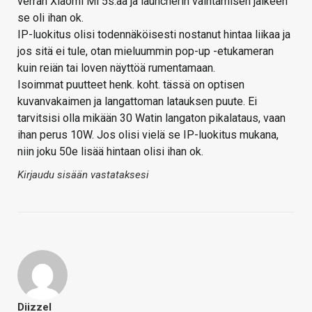
verran Xiaomi Mi 5s:ää ja launcherin vaihtamisen jälkeen
se oli ihan ok.
IP-luokitus olisi todennäköisesti nostanut hintaa liikaa ja
jos sitä ei tule, otan mieluummin pop-up -etukameran
kuin reiän tai loven näyttöä rumentamaan.
Isoimmat puutteet henk. koht. tässä on optisen
kuvanvakaimen ja langattoman latauksen puute. Ei
tarvitsisi olla mikään 30 Watin langaton pikalataus, vaan
ihan perus 10W. Jos olisi vielä se IP-luokitus mukana,
niin joku 50e lisää hintaan olisi ihan ok.
Kirjaudu sisään vastataksesi
Diizzel