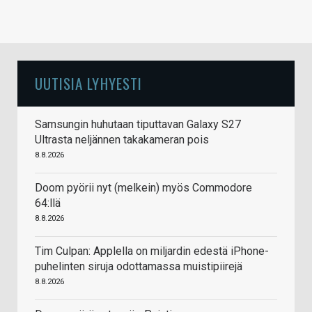
UUTISIA LYHYESTI
Samsungin huhutaan tiputtavan Galaxy S27
Ultrasta neljännen takakameran pois
8.8.2026
Doom pyörii nyt (melkein) myös Commodore
64:llä
8.8.2026
Tim Culpan: Applella on miljardin edestä iPhone-
puhelinten siruja odottamassa muistipiirejä
8.8.2026