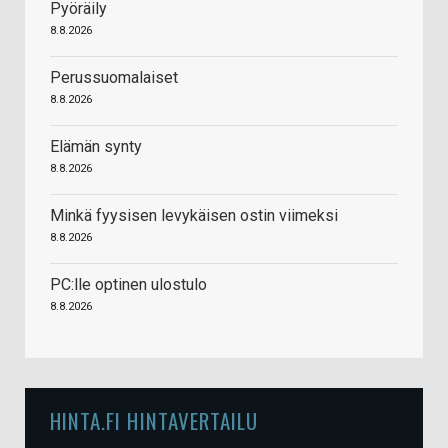
Pyöräily
8.8.2026
Perussuomalaiset
8.8.2026
Elämän synty
8.8.2026
Minkä fyysisen levykäisen ostin viimeksi
8.8.2026
PC:lle optinen ulostulo
8.8.2026
HINTA.FI HINTAVERTAILU