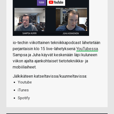
io-techin viikottainen tekniikkapodcast lähetetään
perjantaisin klo 15 live-lähetyksenä
YouTubessa
.
Sampsa ja Juha käyvät keskenään läpi kuluneen
viikon ajalta ajankohtaiset tietotekniikka- ja
mobiiliaiheet.
Jälkikäteen katseltavissa/kuunneltavissa:
Youtube
iTunes
Spotify