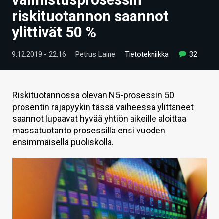
ARTIKKELIT
riskituotannon saannot
ylittivät 50 %
VIDEOT
TECHBBS
9.12.2019 - 22:16
Petrus Laine
Tietotekniikka
32
TIETOA
HINTA.FI
Riskituotannossa olevan N5-prosessin 50
prosentin rajapyykin tässä vaiheessa ylittäneet
KAUPPA
saannot lupaavat hyvää yhtiön aikeille aloittaa
massatuotanto prosessilla ensi vuoden
VAIHDA TEEMA
ensimmäisellä puoliskolla.
HAKU