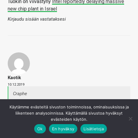
Tuokin on viivästyny
Intel reportedly delaying massive
new chip plant in Israel
Kirjaudu sisään vastataksesi
Kaotik
10.12.2019
Craphe
Eli jos toisen asteen yhtälö on liian haastava, se
Käytämme evästeitä sivuston toiminnoissa, ominaisuuksissa ja
voidaan jättää välistä ja hypätä suoraan kolmannen
liikenteen analysoinnissa. Käyttämällä sivustoa hyväksyt
asteen yhtälöön? Tai jos Marsin valloitus ei onnistu,
evästeiden käytön.
voidaan se skipata ja mennä suoraan Andromedaan?
Ok
En hyväksy
Lisätietoja
Analogiasi tässä tapauksessa on samaa luokkaa.