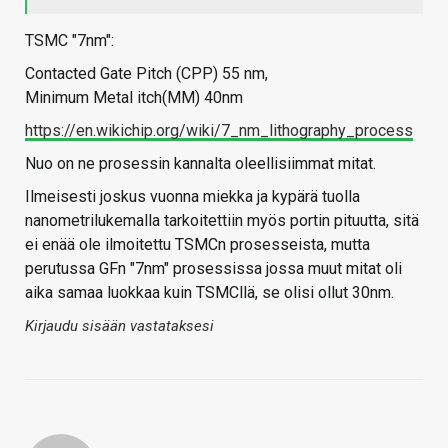
TSMC "7nm":
Contacted Gate Pitch (CPP) 55 nm,
Minimum Metal itch(MM) 40nm
https://en.wikichip.org/wiki/7_nm_lithography_process
Nuo on ne prosessin kannalta oleellisiimmat mitat.
Ilmeisesti joskus vuonna miekka ja kypärä tuolla
nanometrilukemalla tarkoitettiin myös portin pituutta, sitä
ei enää ole ilmoitettu TSMCn prosesseista, mutta
perutussa GFn "7nm" prosessissa jossa muut mitat oli
aika samaa luokkaa kuin TSMCllä, se olisi ollut 30nm.
Kirjaudu sisään vastataksesi