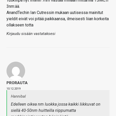
Tuskinpa nyt Intelin 7nm vastaa millään mittarilla TSMC:n
3nm:ää.
AnandTechin Ian Cutressin mukaan uutisessa mainitut
yieldit eivät voi pitää paikkaansa, ilmeisesti liian korkeita
ollakseen totta
Kirjaudu sisään vastataksesi
PRORAUTA
10.12.2019
Hannibal
Edelleen oikea nm luokka jossa kaikki liikkuvat on
siellä 40-50nm huitteilla riippumatta