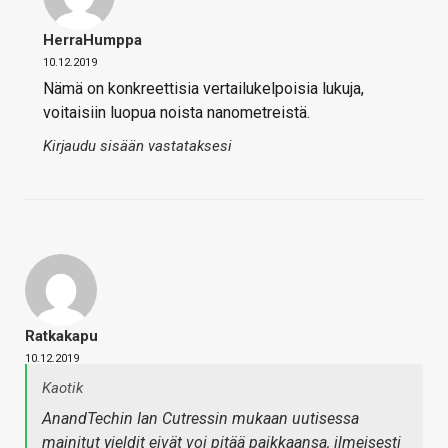
HerraHumppa
10.12.2019
Nämä on konkreettisia vertailukelpoisia lukuja,
voitaisiin luopua noista nanometreistä.
Kirjaudu sisään vastataksesi
Ratkakapu
10.12.2019
Kaotik
AnandTechin Ian Cutressin mukaan uutisessa
mainitut yieldit eivät voi pitää paikkaansa, ilmeisesti