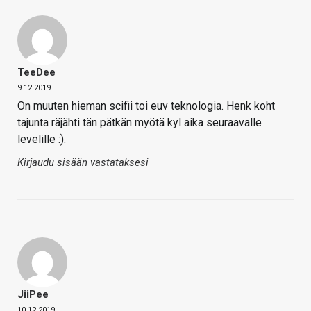
TeeDee
9.12.2019
On muuten hieman scifii toi euv teknologia. Henk koht
tajunta räjähti tän pätkän myötä kyl aika seuraavalle
levelille :).
Kirjaudu sisään vastataksesi
JiiPee
10.12.2019