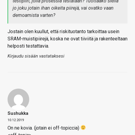
testipiiri, jolla prosessia testataan? Tuottaako siellä
jo joku jotain ihan oikeita piirejä, vai ovatko vaan
demoamista varten?
Jostain olen kuullut, että riskituotanto tarkoittaa usein
SRAM-muistipiirejä, koska ne ovat tiiviitä ja rakenteeltaan
helposti testattavia.
Kirjaudu sisään vastataksesi
Sushukka
10.12.2019
On ne kovia. (jotain ei off-topiccia)