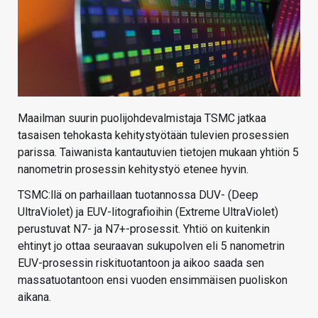
Maailman suurin puolijohdevalmistaja TSMC jatkaa
tasaisen tehokasta kehitystyötään tulevien prosessien
parissa. Taiwanista kantautuvien tietojen mukaan yhtiön 5
nanometrin prosessin kehitystyö etenee hyvin.
TSMC:llä on parhaillaan tuotannossa DUV- (Deep
UltraViolet) ja EUV-litografioihin (Extreme UltraViolet)
perustuvat N7- ja N7+-prosessit. Yhtiö on kuitenkin
ehtinyt jo ottaa seuraavan sukupolven eli 5 nanometrin
EUV-prosessin riskituotantoon ja aikoo saada sen
massatuotantoon ensi vuoden ensimmäisen puoliskon
aikana.