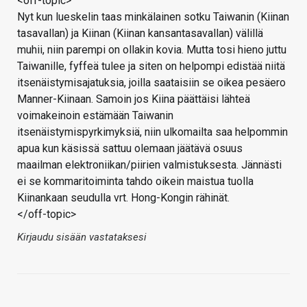
<off-topic>
Nyt kun lueskelin taas minkälainen sotku Taiwanin (Kiinan
tasavallan) ja Kiinan (Kiinan kansantasavallan) välillä
muhii, niin parempi on ollakin kovia. Mutta tosi hieno juttu
Taiwanille, fyffeä tulee ja siten on helpompi edistää niitä
itsenäistymisajatuksia, joilla saataisiin se oikea pesäero
Manner-Kiinaan. Samoin jos Kiina päättäisi lähteä
voimakeinoin estämään Taiwanin
itsenäistymispyrkimyksiä, niin ulkomailta saa helpommin
apua kun käsissä sattuu olemaan jäätävä osuus
maailman elektroniikan/piirien valmistuksesta. Jännästi
ei se kommaritoiminta tahdo oikein maistua tuolla
Kiinankaan seudulla vrt. Hong-Kongin rähinät.
</off-topic>
Kirjaudu sisään vastataksesi