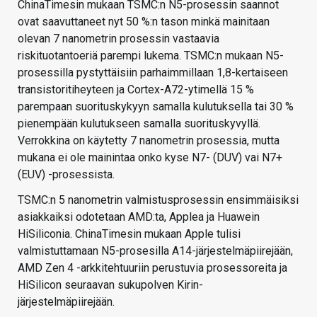
ChinaTimesin mukaan TSMC:n N5-prosessin saannot
ovat saavuttaneet nyt 50 %:n tason minkä mainitaan
olevan 7 nanometrin prosessin vastaavia
riskituotantoeriä parempi lukema. TSMC:n mukaan N5-
prosessilla pystyttäisiin parhaimmillaan 1,8-kertaiseen
transistoritiheyteen ja Cortex-A72-ytimellä 15 %
parempaan suorituskykyyn samalla kulutuksella tai 30 %
pienempään kulutukseen samalla suorituskyvyllä.
Verrokkina on käytetty 7 nanometrin prosessia, mutta
mukana ei ole mainintaa onko kyse N7- (DUV) vai N7+
(EUV) -prosessista.
TSMC:n 5 nanometrin valmistusprosessin ensimmäisiksi
asiakkaiksi odotetaan AMD:ta, Applea ja Huawein
HiSiliconia. ChinaTimesin mukaan Apple tulisi
valmistuttamaan N5-prosesilla A14-järjestelmäpiirejään,
AMD Zen 4 -arkkitehtuuriin perustuvia prosessoreita ja
HiSilicon seuraavan sukupolven Kirin-
järjestelmäpiirejään.