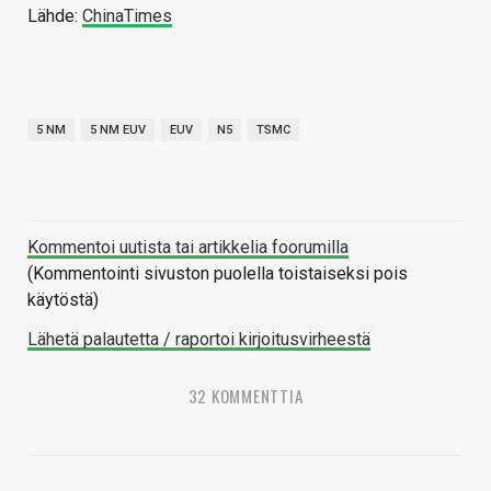
Lähde:
ChinaTimes
5 NM
5 NM EUV
EUV
N5
TSMC
Kommentoi uutista tai artikkelia foorumilla
(Kommentointi sivuston puolella toistaiseksi pois
käytöstä)
Lähetä palautetta / raportoi kirjoitusvirheestä
32 KOMMENTTIA