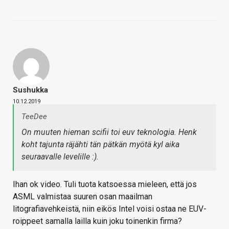
Sushukka
10.12.2019
TeeDee
On muuten hieman scifii toi euv teknologia. Henk
koht tajunta räjähti tän pätkän myötä kyl aika
seuraavalle levelille :).
Ihan ok video. Tuli tuota katsoessa mieleen, että jos
ASML valmistaa suuren osan maailman
litografiavehkeistä, niin eikös Intel voisi ostaa ne EUV-
roippeet samalla lailla kuin joku toinenkin firma?