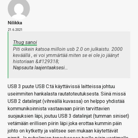
Nilikka
21.6.2021
Thug sanoi
Piti oikein katsoa milloin usb 2.0 on julkaistu. 2000
keväällä , ei voi ymmärtää miten se ei ole jo jäänyt
historiaan &#129318;
Napsauta laajentaaksesi…
USB 3 puute USB C:tä käyttävissä laitteissa johtuu
useimmiten hankalasta rautatoteutuksesta. Siinä missä
USB 2 datalinjat (vihreällä kuvassa) on helppo yhdistää
kommunikoinnista vastaavaan piiriin tarvittavien
suojauksien läpi, joutuu USB 3 datalinjat (tumman siniset)
vetämään erillisen piirin läpi joka erottaa kummin päin
johto on kytketty ja valitsee sen mukaan käytettävät