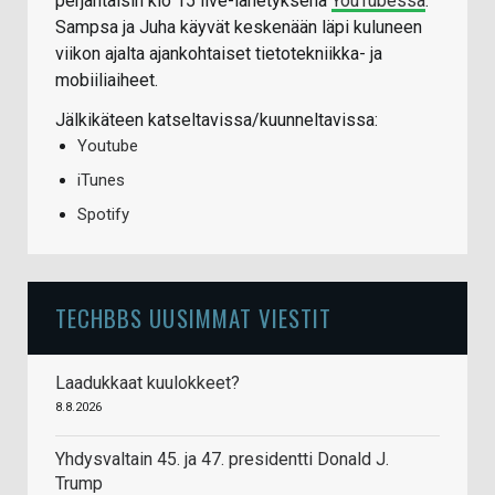
perjantaisin klo 15 live-lähetyksenä
YouTubessa
.
Sampsa ja Juha käyvät keskenään läpi kuluneen
viikon ajalta ajankohtaiset tietotekniikka- ja
mobiiliaiheet.
Jälkikäteen katseltavissa/kuunneltavissa:
Youtube
iTunes
Spotify
TECHBBS UUSIMMAT VIESTIT
Laadukkaat kuulokkeet?
8.8.2026
Yhdysvaltain 45. ja 47. presidentti Donald J.
Trump