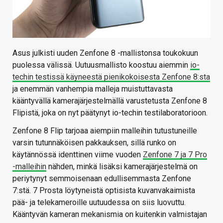
Asus julkisti uuden Zenfone 8 -mallistonsa toukokuun
puolessa välissä. Uutuusmallisto koostuu aiemmin
io-
techin testissä käyneestä pienikokoisesta Zenfone 8:sta
ja enemmän vanhempia malleja muistuttavasta
kääntyvällä kamerajärjestelmällä varustetusta Zenfone 8
Flipistä, joka on nyt päätynyt io-techin testilaboratorioon.
Zenfone 8 Flip tarjoaa aiempiin malleihin tutustuneille
varsin tutunnäköisen pakkauksen, sillä runko on
käytännössä identtinen viime vuoden
Zenfone 7 ja 7 Pro
-malleihin
nähden, minkä lisäksi kamerajärjestelmä on
periytynyt semmoisenaan edullisemmasta Zenfone
7:stä. 7 Prosta löytyneistä optisista kuvanvakaimista
pää- ja telekameroille uutuudessa on siis luovuttu.
Kääntyvän kameran mekanismia on kuitenkin valmistajan