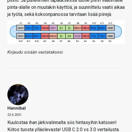
pinnit. Ja puhelimien tapauksessa tuolle piirin vaatimalle
pinta-alalle on muutakin käyttöä, ja suunnittelu vaatii aikaa
ja työtä, sekä kokoonpanossa tarvitaan lisää piirejä.
Kirjaudu sisään vastataksesi
Hannibal
22.6.2021
Kuulostaa ihan järkivalinnalta siis hintasyihin katsoen!
Kiitos tuosta ylläolevasta! USB C 2.0 vs 3.0 vertailusta.