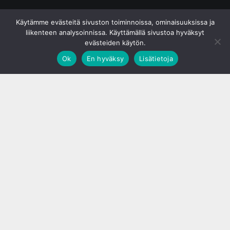
© S&J Media Oy
Käytämme evästeitä sivuston toiminnoissa, ominaisuuksissa ja
liikenteen analysoinnissa. Käyttämällä sivustoa hyväksyt
evästeiden käytön.
Ok
En hyväksy
Lisätietoja
;