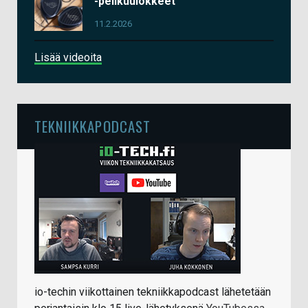
-pelikuulokkeet
11.2.2026
Lisää videoita
TEKNIIKKAPODCAST
io-techin viikottainen tekniikkapodcast lähetetään