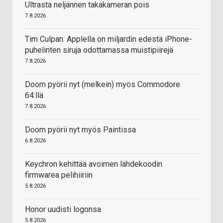
Ultrasta neljännen takakameran pois
7.8.2026
Tim Culpan: Applella on miljardin edestä iPhone-
puhelinten siruja odottamassa muistipiirejä
7.8.2026
Doom pyörii nyt (melkein) myös Commodore
64:llä
7.8.2026
Doom pyörii nyt myös Paintissa
6.8.2026
Keychron kehittää avoimen lähdekoodin
firmwarea pelihiiriin
5.8.2026
Honor uudisti logonsa
5.8.2026