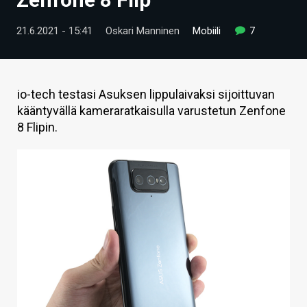
ARTIKKELIT
21.6.2021 - 15:41
Oskari Manninen
Mobiili
7
VIDEOT
TECHBBS
io-tech testasi Asuksen lippulaivaksi sijoittuvan
TIETOA
kääntyvällä kameraratkaisulla varustetun Zenfone
8 Flipin.
HINTA.FI
KAUPPA
VAIHDA TEEMA
HAKU