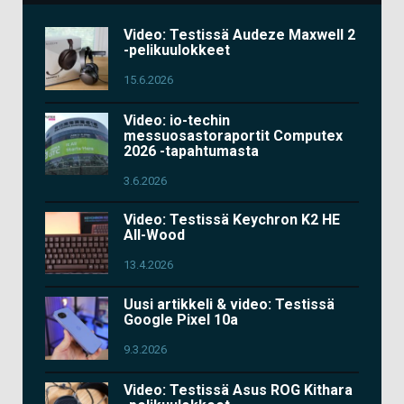
Video: Testissä Audeze Maxwell 2
-pelikuulokkeet
15.6.2026
Video: io-techin
messuosastoraportit Computex
2026 -tapahtumasta
3.6.2026
Video: Testissä Keychron K2 HE
All-Wood
13.4.2026
Uusi artikkeli & video: Testissä
Google Pixel 10a
9.3.2026
Video: Testissä Asus ROG Kithara