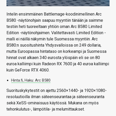
Intelin ensimmäinen Battlemage-koodinimellinen Arc
B580 -näytönohjain saapuu myyntiin tänään ja saimme
testiin heti tuoreeltaan yhtiön oman Arc B580 Limited
Edition -näytönohjaimen. Valitettavasti Limited Edition -
malli ei näillä näkymin tule Suomessa myyntiin. Arc
B580:n suositushinta Yhdysvalloissa on 249 dollaria,
mutta Euroopassa hintataso on korkeampi ja Suomessa
hinnat ovat alkaen 340 eurosta ylöspäin eli se on 80
euroa kalliimpi kuin Radeon RX 7600 ja 40 euroa kalliimpi
kuin GeForce RTX 4060.
Hinta.fi, Haku: Arc B580
Suorituskykytestit on ajettu 2560×1440- ja 1920×1080-
resoluutioilla ilman säteenseurantaa ja säteenseuranta
sekä XeSS-ominaisuus käytössä. Mukana on myös
tehonkulutus-, lämpötila- ja melumittaukset.