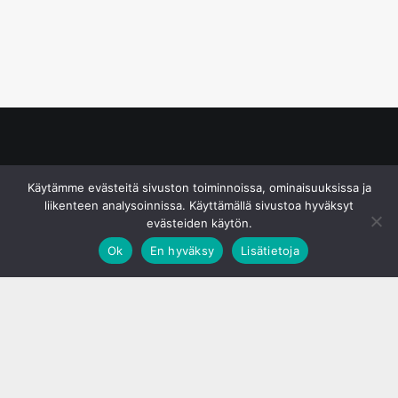
© S&J Media Oy
Käytämme evästeitä sivuston toiminnoissa, ominaisuuksissa ja
liikenteen analysoinnissa. Käyttämällä sivustoa hyväksyt
evästeiden käytön.
Ok
En hyväksy
Lisätietoja
;