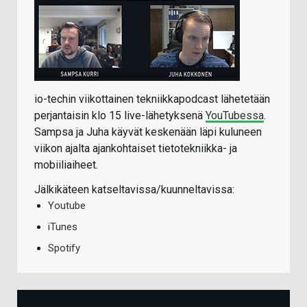
io-techin viikottainen tekniikkapodcast lähetetään
perjantaisin klo 15 live-lähetyksenä
YouTubessa
.
Sampsa ja Juha käyvät keskenään läpi kuluneen
viikon ajalta ajankohtaiset tietotekniikka- ja
mobiiliaiheet.
Jälkikäteen katseltavissa/kuunneltavissa:
Youtube
iTunes
Spotify