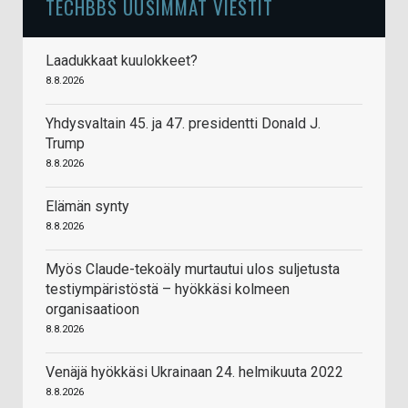
TECHBBS UUSIMMAT VIESTIT
Laadukkaat kuulokkeet?
8.8.2026
Yhdysvaltain 45. ja 47. presidentti Donald J.
Trump
8.8.2026
Elämän synty
8.8.2026
Myös Claude-tekoäly murtautui ulos suljetusta
testiympäristöstä – hyökkäsi kolmeen
organisaatioon
8.8.2026
Venäjä hyökkäsi Ukrainaan 24. helmikuuta 2022
8.8.2026