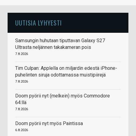
UUTISIA LYHYESTI
Samsungin huhutaan tiputtavan Galaxy S27
Ultrasta neljännen takakameran pois
7.8.2026
Tim Culpan: Applella on miljardin edestä iPhone-
puhelinten siruja odottamassa muistipiirejä
7.8.2026
Doom pyörii nyt (melkein) myös Commodore
64:llä
7.8.2026
Doom pyörii nyt myös Paintissa
6.8.2026