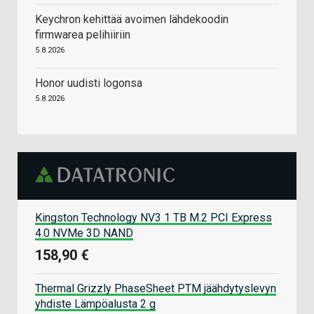
Keychron kehittää avoimen lähdekoodin
firmwarea pelihiiriin
5.8.2026
Honor uudisti logonsa
5.8.2026
Kingston Technology NV3 1 TB M.2 PCI Express
4.0 NVMe 3D NAND
158,90 €
Thermal Grizzly PhaseSheet PTM jäähdytyslevyn
yhdiste Lämpöalusta 2 g