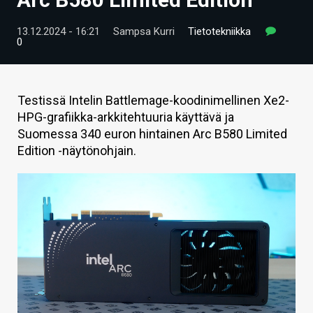
ARTIKKELIT
13.12.2024 - 16:21
Sampsa Kurri
Tietotekniikka
0
VIDEOT
TECHBBS
Testissä Intelin Battlemage-koodinimellinen Xe2-
TIETOA
HPG-grafiikka-arkkitehtuuria käyttävä ja
Suomessa 340 euron hintainen Arc B580 Limited
HINTA.FI
Edition -näytönohjain.
KAUPPA
VAIHDA TEEMA
HAKU