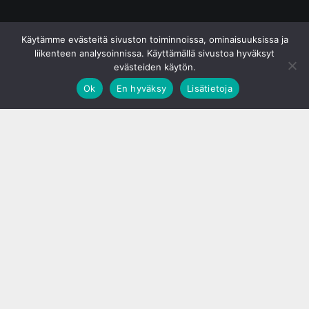
© S&J Media Oy
Käytämme evästeitä sivuston toiminnoissa, ominaisuuksissa ja
liikenteen analysoinnissa. Käyttämällä sivustoa hyväksyt
evästeiden käytön.
Ok
En hyväksy
Lisätietoja
;