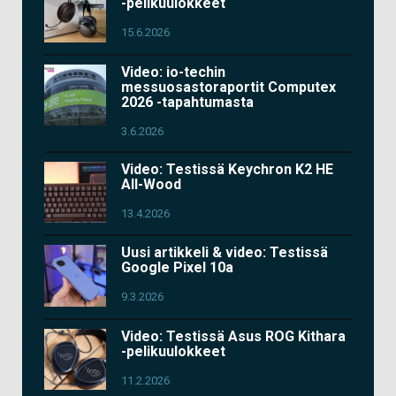
-pelikuulokkeet
15.6.2026
Video: io-techin
messuosastoraportit Computex
2026 -tapahtumasta
3.6.2026
Video: Testissä Keychron K2 HE
All-Wood
13.4.2026
Uusi artikkeli & video: Testissä
Google Pixel 10a
9.3.2026
Video: Testissä Asus ROG Kithara
-pelikuulokkeet
11.2.2026