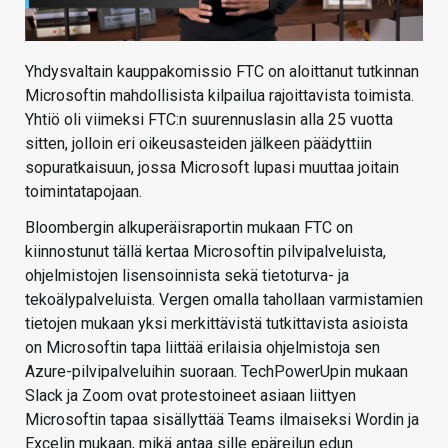
Yhdysvaltain kauppakomissio FTC on aloittanut tutkinnan
Microsoftin mahdollisista kilpailua rajoittavista toimista.
Yhtiö oli viimeksi FTC:n suurennuslasin alla 25 vuotta
sitten, jolloin eri oikeusasteiden jälkeen päädyttiin
sopuratkaisuun, jossa Microsoft lupasi muuttaa joitain
toimintatapojaan.
Bloombergin alkuperäisraportin mukaan FTC on
kiinnostunut tällä kertaa Microsoftin pilvipalveluista,
ohjelmistojen lisensoinnista sekä tietoturva- ja
tekoälypalveluista. Vergen omalla tahollaan varmistamien
tietojen mukaan yksi merkittävistä tutkittavista asioista
on Microsoftin tapa liittää erilaisia ohjelmistoja sen
Azure-pilvipalveluihin suoraan. TechPowerUpin mukaan
Slack ja Zoom ovat protestoineet asiaan liittyen
Microsoftin tapaa sisällyttää Teams ilmaiseksi Wordin ja
Excelin mukaan, mikä antaa sille epäreilun edun