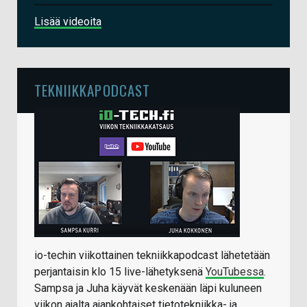
Lisää videoita
TEKNIIKKAPODCAST
io-techin viikottainen tekniikkapodcast lähetetään
perjantaisin klo 15 live-lähetyksenä
YouTubessa
.
Sampsa ja Juha käyvät keskenään läpi kuluneen
viikon ajalta ajankohtaiset tietotekniikka- ja