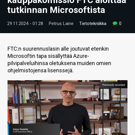
ARTIKKELIT
tutkinnan Microsoftista
VIDEOT
29.11.2024 - 01:28
Petrus Laine
Tietotekniikka
0
TECHBBS
TIETOA
FTC:n suurennuslasin alle joutuvat etenkin
Microsoftin tapa sisällyttää Azure-
HINTA.FI
pilvipalveluihinsa oletuksena muiden omien
ohjelmistojensa lisenssejä.
KAUPPA
VAIHDA TEEMA
HAKU