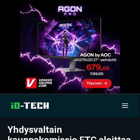
Yhdysvaltain
UUTISET
kauppakomissio FTC aloittaa