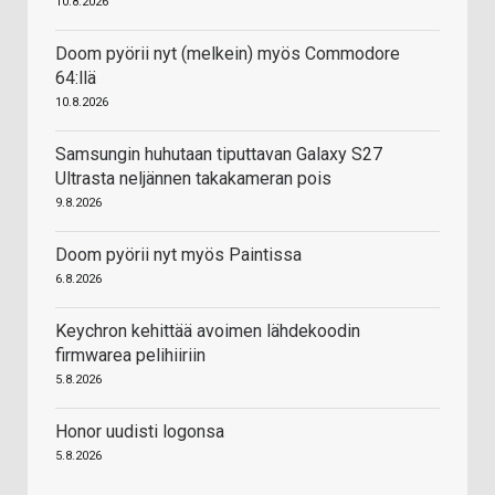
10.8.2026
Doom pyörii nyt (melkein) myös Commodore
64:llä
10.8.2026
Samsungin huhutaan tiputtavan Galaxy S27
Ultrasta neljännen takakameran pois
9.8.2026
Doom pyörii nyt myös Paintissa
6.8.2026
Keychron kehittää avoimen lähdekoodin
firmwarea pelihiiriin
5.8.2026
Honor uudisti logonsa
5.8.2026