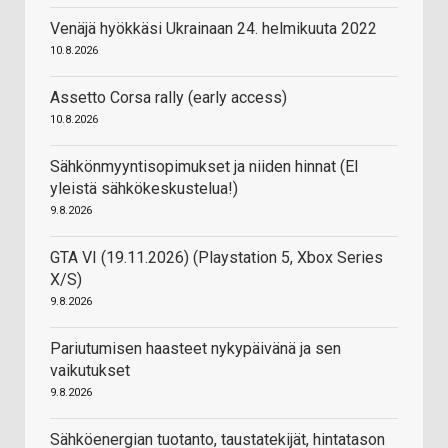
Venäjä hyökkäsi Ukrainaan 24. helmikuuta 2022
10.8.2026
Assetto Corsa rally (early access)
10.8.2026
Sähkönmyyntisopimukset ja niiden hinnat (EI
yleistä sähkökeskustelua!)
9.8.2026
GTA VI (19.11.2026) (Playstation 5, Xbox Series
X/S)
9.8.2026
Pariutumisen haasteet nykypäivänä ja sen
vaikutukset
9.8.2026
Sähköenergian tuotanto, taustatekijät, hintatason