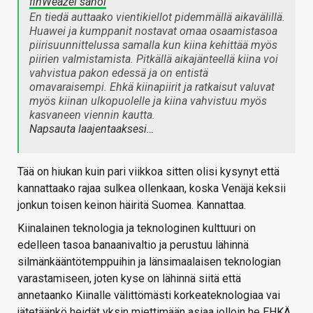
finWeazel sanoi
En tiedä auttaako vientikiellot pidemmällä aikavälillä.
Huawei ja kumppanit nostavat omaa osaamistasoa
piirisuunnittelussa samalla kun kiina kehittää myös
piirien valmistamista. Pitkällä aikajänteellä kiina voi
vahvistua pakon edessä ja on entistä
omavaraisempi. Ehkä kiinapiirit ja ratkaisut valuvat
myös kiinan ulkopuolelle ja kiina vahvistuu myös
kasvaneen viennin kautta.
Napsauta laajentaaksesi…
Tää on hiukan kuin pari viikkoa sitten olisi kysynyt että
kannattaako rajaa sulkea ollenkaan, koska Venäjä keksii
jonkun toisen keinon häiritä Suomea. Kannattaa.
Kiinalainen teknologia ja teknologinen kulttuuri on
edelleen tasoa banaanivaltio ja perustuu lähinnä
silmänkääntötemppuihin ja länsimaalaisen teknologian
varastamiseen, joten kyse on lähinnä siitä että
annetaanko Kiinalle välittömästi korkeateknologiaa vai
jätetäänkö heidät yksin miettimään asiaa jolloin he EHKÄ