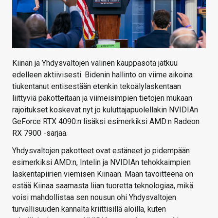
Kiinan ja Yhdysvaltojen välinen kauppasota jatkuu
edelleen aktiivisesti. Bidenin hallinto on viime aikoina
tiukentanut entisestään etenkin tekoälylaskentaan
liittyviä pakotteitaan ja viimeisimpien tietojen mukaan
rajoitukset koskevat nyt jo kuluttajapuolellakin NVIDIAn
GeForce RTX 4090:n lisäksi esimerkiksi AMD:n Radeon
RX 7900 -sarjaa.
Yhdysvaltojen pakotteet ovat estäneet jo pidempään
esimerkiksi AMD:n, Intelin ja NVIDIAn tehokkaimpien
laskentapiirien viemisen Kiinaan. Maan tavoitteena on
estää Kiinaa saamasta liian tuoretta teknologiaa, mikä
voisi mahdollistaa sen nousun ohi Yhdysvaltojen
turvallisuuden kannalta kriittisillä aloilla, kuten