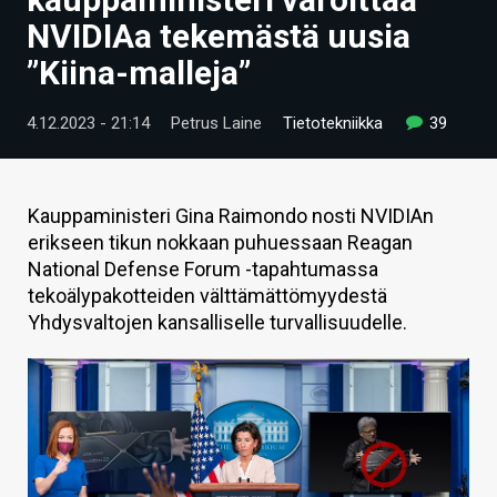
ARTIKKELIT
NVIDIAa tekemästä uusia
”Kiina-malleja”
VIDEOT
TECHBBS
4.12.2023 - 21:14
Petrus Laine
Tietotekniikka
39
TIETOA
HINTA.FI
Kauppaministeri Gina Raimondo nosti NVIDIAn
erikseen tikun nokkaan puhuessaan Reagan
KAUPPA
National Defense Forum -tapahtumassa
tekoälypakotteiden välttämättömyydestä
VAIHDA TEEMA
Yhdysvaltojen kansalliselle turvallisuudelle.
HAKU