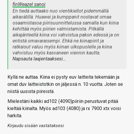
finWeazel sanoi
En tiedä auttaako nuo vientikiellot pidemmällä
aikavälillä. Huawei ja kumppanit nostavat omaa
osaamistasoa piirisuunnittelussa samalla kun kiina
kehittää myös piirien valmistamista. Pitkällä
aikajänteellä kiina voi vahvistua pakon edessä ja on
entistä omavaraisempi. Ehkä ne kiinapiirit ja
ratkaisut valuu myös kiinan ulkopuolelle ja kiina
vahvistuu myös kasvaneen viennin kautta.
Napsauta laajentaaksesi…
Kyllä ne auttaa. Kiina ei pysty euv laitteita tekemään ja
omat duv laitteistotkin on jäljessä n. 10 vuotta. Joten se
niistä uusista piireistä.
Mielestäni kaikki ad102 (4090)piiriin perustuvat pitää
kieltää kiinalta. Myös ad103 (4080) ja rx 7900 xtx voisi
harkita.
Kirjaudu sisään vastataksesi