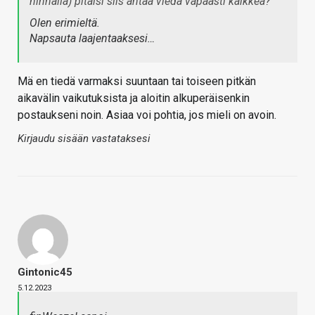
hinnalla) pitäisi siis antaa viedä vapaasti kaikkea?
Olen erimieltä.
Napsauta laajentaaksesi…
Mä en tiedä varmaksi suuntaan tai toiseen pitkän
aikavälin vaikutuksista ja aloitin alkuperäisenkin
postaukseni noin. Asiaa voi pohtia, jos mieli on avoin.
Kirjaudu sisään vastataksesi
Gintonic45
5.12.2023