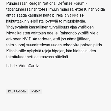
Puhuessaan Reagan National Defense Forum -
tapahtumassa hän totesi muun muassa, ettei Kiinan voida
antaa saada käsiinsä näitä piirejä ja vaikka se
kiukuttaakin yleisöstä löytyviä toimitusjohtajia,
Yhdysvaltain kansallinen turvallisuus ajaa yhtiöiden
lyhytaikaisten voittojen edelle. Raimondo yksilöi vielä
erikseen NVIDIAn todeten, että jos nämä [jälleen,
toim.huom] suunnittelevat uuden tekoälykelpoisen piirin
Kiinalaisille nykyisiä rajoja hipojen, hän kieltää niiden
toimitukset heti seuraavana päivänä.
Lähde:
VideoCardz
KAUPPASOTA
NVIDIA