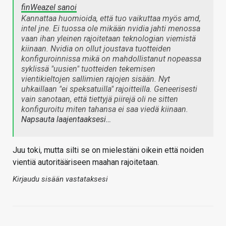
finWeazel sanoi
Kannattaa huomioida, että tuo vaikuttaa myös amd,
intel jne. Ei tuossa ole mikään nvidia jahti menossa
vaan ihan yleinen rajoitetaan teknologian viemistä
kiinaan. Nvidia on ollut joustava tuotteiden
konfiguroinnissa mikä on mahdollistanut nopeassa
syklissä "uusien" tuotteiden tekemisen
vientikieltojen sallimien rajojen sisään. Nyt
uhkaillaan "ei speksatuilla" rajoitteilla. Geneerisesti
vain sanotaan, että tiettyjä piirejä oli ne sitten
konfiguroitu miten tahansa ei saa viedä kiinaan.
Napsauta laajentaaksesi…
Juu toki, mutta silti se on mielestäni oikein että noiden
vientiä autoritääriseen maahan rajoitetaan.
Kirjaudu sisään vastataksesi