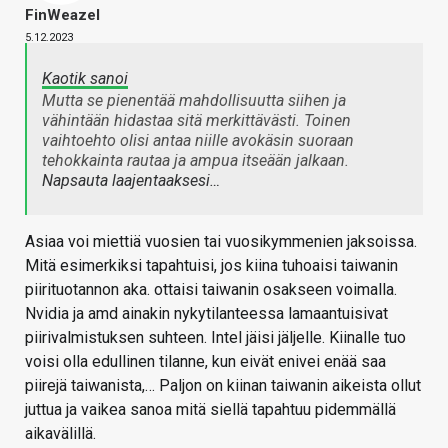
FinWeazel
5.12.2023
Kaotik sanoi
Mutta se pienentää mahdollisuutta siihen ja
vähintään hidastaa sitä merkittävästi. Toinen
vaihtoehto olisi antaa niille avokäsin suoraan
tehokkainta rautaa ja ampua itseään jalkaan.
Napsauta laajentaaksesi…
Asiaa voi miettiä vuosien tai vuosikymmenien jaksoissa.
Mitä esimerkiksi tapahtuisi, jos kiina tuhoaisi taiwanin
piirituotannon aka. ottaisi taiwanin osakseen voimalla.
Nvidia ja amd ainakin nykytilanteessa lamaantuisivat
piirivalmistuksen suhteen. Intel jäisi jäljelle. Kiinalle tuo
voisi olla edullinen tilanne, kun eivät enivei enää saa
piirejä taiwanista,… Paljon on kiinan taiwanin aikeista ollut
juttua ja vaikea sanoa mitä siellä tapahtuu pidemmällä
aikavälillä.