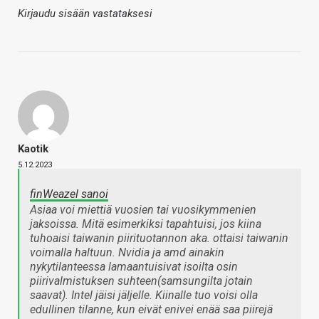
Kirjaudu sisään vastataksesi
Kaotik
5.12.2023
finWeazel sanoi
Asiaa voi miettiä vuosien tai vuosikymmenien
jaksoissa. Mitä esimerkiksi tapahtuisi, jos kiina
tuhoaisi taiwanin piirituotannon aka. ottaisi taiwanin
voimalla haltuun. Nvidia ja amd ainakin
nykytilanteessa lamaantuisivat isoilta osin
piirivalmistuksen suhteen(samsungilta jotain
saavat). Intel jäisi jäljelle. Kiinalle tuo voisi olla
edullinen tilanne, kun eivät enivei enää saa piirejä