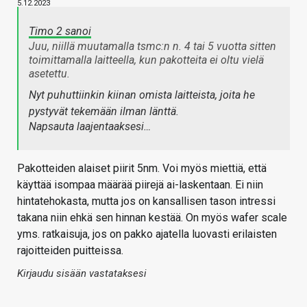
5.12.2023
Timo 2 sanoi
Juu, niillä muutamalla tsmc:n n. 4 tai 5 vuotta sitten
toimittamalla laitteella, kun pakotteita ei oltu vielä
asetettu.
Nyt puhuttiinkin kiinan omista laitteista, joita he
pystyvät tekemään ilman länttä.
Napsauta laajentaaksesi…
Pakotteiden alaiset piirit 5nm. Voi myös miettiä, että
käyttää isompaa määrää piirejä ai-laskentaan. Ei niin
hintatehokasta, mutta jos on kansallisen tason intressi
takana niin ehkä sen hinnan kestää. On myös wafer scale
yms. ratkaisuja, jos on pakko ajatella luovasti erilaisten
rajoitteiden puitteissa.
Kirjaudu sisään vastataksesi