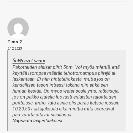
Timo 2
5.12.2023
finWeazel sanoi
Pakotteiden alaiset piirit 5nm. Voi myös miettiä, että
käyttää isompaa määrää tehottomampua piirejä ai-
laskentaan. Ei niin hintatehokasta, mutta jos on
kansallisen tason intressi takana niin ehkä sen
hinnan kestää. On myös wafer scale yms. ratkaisuja,
jos on pakko ajatella luovasti erilaisten rajoitteiden
puitteissa. imho. tätä asiaa olis paras katsoa jossain
10,20,50v aikajaksolla eikä miettiä mitä seuraavat
pari vuotta pitävät sisällänsä.
Napsauta laajentaaksesi…