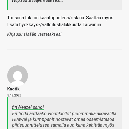
Napsauta laajentaaksesi…
Toi siinä toki on kääntöpuolena/riskinä. Saattaa myös
lisätä hyökkäys-/valloitushalukkuutta Taiwaniin
Kirjaudu sisään vastataksesi
Kaotik
5.12.2023
finWeazel sanoi
En tiedä auttaako vientikiellot pidemmällä aikavälillä.
Huawei ja kumppanit nostavat omaa osaamistasoa
piirisuunnittelussa samalla kun kiina kehittää myös