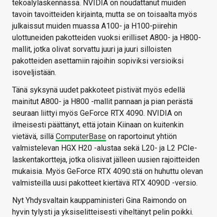
tekoälylaskennassa. NVIDIA on noudattanut muiden
tavoin tavoitteiden kirjainta, mutta se on toisaalta myös
julkaissut muiden muassa A100- ja H100-piirehin
ulottuneiden pakotteiden vuoksi erilliset A800- ja H800-
mallit, jotka olivat sorvattu juuri ja juuri silloisten
pakotteiden asettamiin rajoihin sopiviksi versioiksi
isoveljistään.
Tänä syksynä uudet pakkoteet pistivät myös edellä
mainitut A800- ja H800 -mallit pannaan ja pian perästä
seuraan liittyi myös GeForce RTX 4090. NVIDIA on
ilmeisesti päättänyt, että jotain Kiinaan on kuitenkin
vietävä, sillä
ComputerBase
on raportoinut yhtiön
valmistelevan HGX H20 -alustaa sekä L20- ja L2 PCIe-
laskentakortteja, jotka olisivat jälleen uusien rajoitteiden
mukaisia. Myös GeForce RTX 4090:stä on huhuttu olevan
valmisteilla uusi pakotteet kiertävä RTX 4090D -versio.
Nyt Yhdysvaltain kauppaministeri Gina Raimondo on
hyvin tylysti ja yksiselitteisesti viheltänyt pelin poikki.