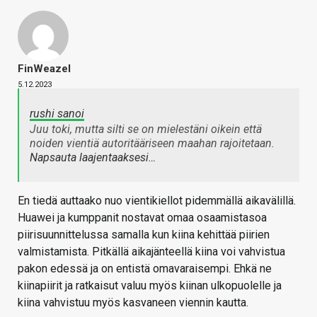
FinWeazel
5.12.2023
rushi sanoi
Juu toki, mutta silti se on mielestäni oikein että
noiden vientiä autoritääriseen maahan rajoitetaan.
Napsauta laajentaaksesi…
En tiedä auttaako nuo vientikiellot pidemmällä aikavälillä.
Huawei ja kumppanit nostavat omaa osaamistasoa
piirisuunnittelussa samalla kun kiina kehittää piirien
valmistamista. Pitkällä aikajänteellä kiina voi vahvistua
pakon edessä ja on entistä omavaraisempi. Ehkä ne
kiinapiirit ja ratkaisut valuu myös kiinan ulkopuolelle ja
kiina vahvistuu myös kasvaneen viennin kautta.