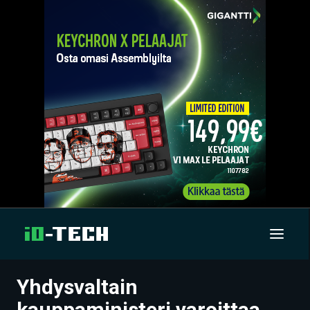
Yhdysvaltain
UUTISET
kauppaministeri varoittaa