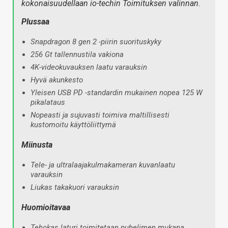
kokonaisuudellaan io-techin Toimituksen valinnan.
Plussaa
Snapdragon 8 gen 2 -piirin suorituskyky
256 Gt tallennustila vakiona
4K-videokuvauksen laatu varauksin
Hyvä akunkesto
Yleisen USB PD -standardin mukainen nopea 125 W
pikalataus
Nopeasti ja sujuvasti toimiva maltillisesti
kustomoitu käyttöliittymä
Miinusta
Tele- ja ultralaajakulmakameran kuvanlaatu
varauksin
Liukas takakuori varauksin
Huomioitavaa
Tehokas laturi toimitetaan puhelimen mukana