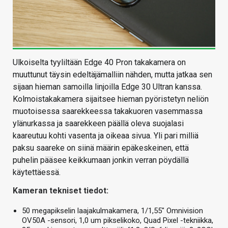
Ulkoiselta tyyliltään Edge 40 Pron takakamera on
muuttunut täysin edeltäjämalliin nähden, mutta jatkaa sen
sijaan hieman samoilla linjoilla Edge 30 Ultran kanssa.
Kolmoistakakamera sijaitsee hieman pyöristetyn neliön
muotoisessa saarekkeessa takakuoren vasemmassa
ylänurkassa ja saarekkeen päällä oleva suojalasi
kaareutuu kohti vasenta ja oikeaa sivua. Yli pari milliä
paksu saareke on siinä määrin epäkeskeinen, että
puhelin pääsee keikkumaan jonkin verran pöydällä
käytettäessä.
Kameran tekniset tiedot:
50 megapikselin laajakulmakamera, 1/1,55″ Omnivision
OV50A -sensori, 1,0 um pikselikoko, Quad Pixel -tekniikka,