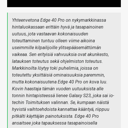
Yhteenvetona Edge 40 Pro on nykymarkkinassa
hintaluokassaan erittäin hyvä ja tasapainoinen
uutuus, jota vastaavan kokonaisuuden
toteuttaminen tuntuu olleen viime aikoina
useimmille kilpailijoille ylitsepääsemättömän
vaikeaa. Sen erityisiä vahvuuksia ovat akunkesto,
latauksen toteutus sekä ohjelmiston toteutus.
Markkinoilta löytyy toki puhelimia, joissa on
toteutettu yksittäisiä ominaisuuksia paremmin,
mutta kokonaisuutena Edge 40 Pro on kova luu.
Kovin haastaja tämän vuoden uutuuksista alle
tonnin hintapisteessä lienee Galaxy S23, joka sai io-
techin Toimituksen valinnan. Se, kumpaan näistä
hyvistä vaihtoehdoista kannattaa kääntyä, riippuu
pitkälti käyttäjän painotuksista. Edge 40 Pro
ansaitsee joka tapauksessa tasapainoisella