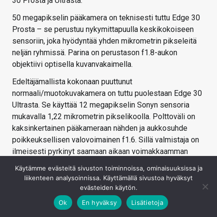
30 Prosta ja Ultrasta.
50 megapikselin pääkamera on teknisesti tuttu Edge 30
Prosta – se perustuu nykymittapuulla keskikokoiseen
sensoriin, joka hyödyntää yhden mikrometrin pikseleitä
neljän ryhmissä. Parina on perustason f1.8-aukon
objektiivi optisella kuvanvakaimella.
Edeltäjämallista kokonaan puuttunut
normaali/muotokuvakamera on tuttu puolestaan Edge 30
Ultrasta. Se käyttää 12 megapikselin Sonyn sensoria
mukavalla 1,22 mikrometrin pikselikoolla. Polttoväli on
kaksinkertainen pääkameraan nähden ja aukkosuhde
poikkeuksellisen valovoimainen f1.6. Sillä valmistaja on
ilmeisesti pyrkinyt saamaan aikaan voimakkaamman
luonnollisen syvyysterävyysefektin muotokuviin. Optista
Käytämme evästeitä sivuston toiminnoissa, ominaisuuksissa ja
vakainta ei tässä kamerassa ole.
liikenteen analysoinnissa. Käyttämällä sivustoa hyväksyt
evästeiden käytön.
Kolmas kamera on Samsungin sensoriin pohjautuva 50
Ok
En hyväksy
Lisätietoja
megapikselin ultralaajakulmakamera, joka oli käytössä
sekä Edge 30 Ultra- että -Pro-malleissa. Käytössä on