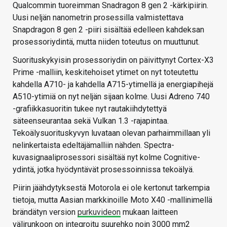
Qualcommin tuoreimman Snadragon 8 gen 2 -kärkipiirin.
Uusi neljän nanometrin prosessilla valmistettava
Snapdragon 8 gen 2 -piiri sisältää edelleen kahdeksan
prosessoriydintä, mutta niiden toteutus on muuttunut.
Suorituskykyisin prosessoriydin on päivittynyt Cortex-X3
Prime -malliin, keskitehoiset ytimet on nyt toteutettu
kahdella A710- ja kahdella A715-ytimellä ja energiapihejä
A510-ytimiä on nyt neljän sijaan kolme. Uusi Adreno 740
-grafiikkasuoritin tukee nyt rautakiihdytettyä
säteenseurantaa sekä Vulkan 1.3 -rajapintaa.
Tekoälysuorituskyvyn luvataan olevan parhaimmillaan yli
nelinkertaista edeltäjämalliin nähden. Spectra-
kuvasignaaliprosessori sisältää nyt kolme Cognitive-
ydintä, jotka hyödyntävät prosessoinnissa tekoälyä.
Piirin jäähdytyksestä Motorola ei ole kertonut tarkempia
tietoja, mutta Aasian markkinoille Moto X40 -mallinimellä
brändätyn version
purkuvideon
mukaan laitteen
välirunkoon on integroitu suurehko noin 3000 mm2