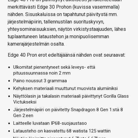
merkittävästi Edge 30 Prohon (kuvissa vasemmalla)
nähden. Sisuskaluissa on tapahtunut päivitystä mm.
järjestelmäpiirin, tallennustilan suorituskyvyn,
yhteysominaisuuksien, näytön virkistystaajuuden, lähes
tuplaantuneen lataustehon ja monipuolisemman
kamerajärjestelmän osalta.
Edge 40 Pron erot edeltäjäänsä nähden ovat seuraavat:
Ulkomitat pienentyneet sekä leveys- että
pituussuunnassa noin 2 mm
Paino noussut 3 grammaa
Kehyksen materiaali muuttunut muovista alumiiniksi
Näyttölasin ja takalasin materiaali päivittynyt Gorilla Glass
Victukseksi
Järjestelmäpiiri on päivitetty Snapdragon 8 Gen 1:stä 8
Gen 2:een
Laitteelle luvataan IP68-suojaustaso
Latausteho on kasvatettu 68 watista 125 wattiin