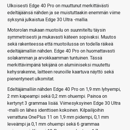
Ulkoisesti Edge 40 Pro on muuttunut merkittävästi
edeltäjäänsä nähden ja se muistuttaakin enemmän viime
syksynä julkaistua Edge 30 Ultra -mallia.
Motorolan mukaan muotoilu on suunniteltu täysin
symmetrisesti ja mukavasti käteen sopivaksi. Muutos
sekä rakenteessa että muotoilussa on todella räikeä
edeltäjämalliin nähden. Edge 40 Pro on huomattavasti
solakamman ja arvokkaamman tuntuinen. Tässä
merkittävimpänä tekijänä on alumiiniseksi muutettu
kehysrakenne, laitteen reunoille kaartuva näyttö sekä
pienentyneet ulkomitat.
Edeltäjämalliin nähden Edge 40 Pro on 1,9 mm lyhyempi,
2 mm kapeampi sekä 0,2 mm ohuempi. Painoa on
kertynyt 3 grammaa lisää. Viimesyksyinen Edge 30 Ultra
-malli on lähes identtisen kokoinen. Kilpailijoihin
verrattuna OnePlus 11 on 1,9 mm pidempi, 0,1 mm
leveämpi ja 0,1 mm ohuempi sekä 6 grammaa