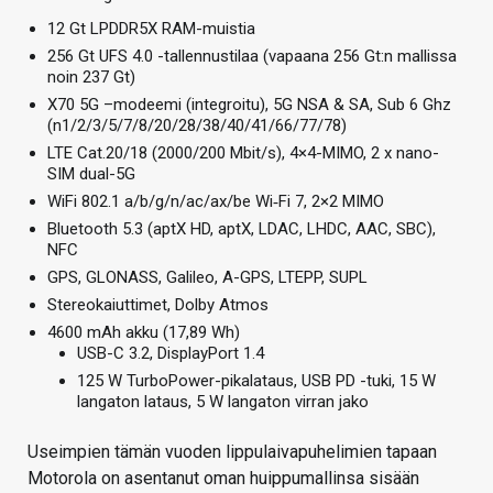
12 Gt LPDDR5X RAM-muistia
256 Gt UFS 4.0 -tallennustilaa (vapaana 256 Gt:n mallissa
noin 237 Gt)
X70 5G –modeemi (integroitu), 5G NSA & SA, Sub 6 Ghz
(n1/2/3/5/7/8/20/28/38/40/41/66/77/78)
LTE Cat.20/18 (2000/200 Mbit/s), 4×4-MIMO, 2 x nano-
SIM dual-5G
WiFi 802.1 a/b/g/n/ac/ax/be Wi‑Fi 7, 2×2 MIMO
Bluetooth 5.3 (aptX HD, aptX, LDAC, LHDC, AAC, SBC),
NFC
GPS, GLONASS, Galileo, A-GPS, LTEPP, SUPL
Stereokaiuttimet, Dolby Atmos
4600 mAh akku (17,89 Wh)
USB-C 3.2, DisplayPort 1.4
125 W TurboPower-pikalataus, USB PD -tuki, 15 W
langaton lataus, 5 W langaton virran jako
Useimpien tämän vuoden lippulaivapuhelimien tapaan
Motorola on asentanut oman huippumallinsa sisään