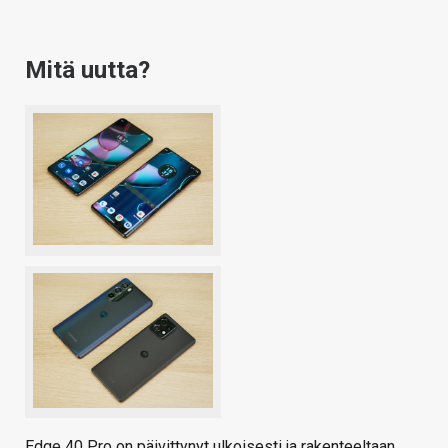
Mitä uutta?
Edge 40 Pro on päivittynyt ulkoisesti ja rakenteeltaan