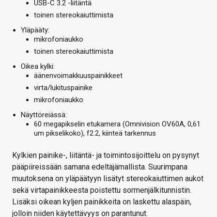
USB-C 3.2 -liitäntä
toinen stereokaiuttimista
Yläpääty:
mikrofoniaukko
toinen stereokaiuttimista
Oikea kylki:
äänenvoimakkuuspainikkeet
virta/lukituspainike
mikrofoniaukko
Näyttöreiässä:
60 megapikselin etukamera (Omnivision OV60A, 0,61
um pikselikoko), f2.2, kiinteä tarkennus
Kylkien painike-, liitäntä- ja toimintosijoittelu on pysynyt
pääpiireissään samana edeltäjämallista. Suurimpana
muutoksena on yläpäätyyn lisätyt stereokaiuttimen aukot
sekä virtapainikkeesta poistettu sormenjälkitunnistin.
Lisäksi oikean kyljen painikkeita on laskettu alaspäin,
jolloin niiden käytettävyys on parantunut.