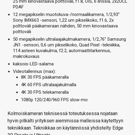
25 mm kinovastaava polttoväli, f1.8, OIS, 6 linssiä, 2x2OCL
PDAF
12 megapikselin muotokuva-/normaalikamera, 1/2,93”
Sony IMX663 -sensori, 1,22 um pikselikoko, f1.6, 2x
polttoväli pääkameraan nähden, 50 mm kinovastaava
polttoväli
50 megapikselin ultralaajakulmakamera, 1/2,76” Samsung
JN1 -sensori, 0,6 um pikselikoko, Quad Pixel -tekniikka,
114 asteen kuvakulma, f2.2, automaattitarkennus,
makrokuvaus
kaksois-LED-salama
Videotallennus (max):
8K 30 FPS pääkameralla
4K 60 FPS ultralaajakulmalla
4K 30 FPS telekameralla
1080p 120/240/960 FPS slow-mo
Kolmoiskameran teknisessä toteutuksessa nojataan
hyvin pitkälti yrityksen aiemmissa malleissa käytettyyn
tekniikkaan. Tekniikkaa on käytännössä yhdistelty Edge