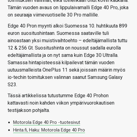
toimituksen valinnan, eikä toinenkaan ollut kovin kaukana.
Tämän vuoden avaus on lippulaivamalli Edge 40 Pro, joka
on seuraaja viimevuotiselle 30 Pro mallille.
Edge 40 Pron myynti alkoi Suomessa 10. huhtikuuta 899
euron suositushintaan. Suomessa saataville tuli
ainoastaan yksi muistivaihtoehto – edeltäjämallista tuttu
12 & 256 Gt. Suositushinta on noussut sadalla eurolla
edeltäjämallista ja on nyt sama kuin Edge 30 Ultralla.
Samassa hintapisteessä kilpailevat tämän vuoden
uutuusmalleista OnePlus 11 sekä joissain määrin myös
io-techin toimituksen valinnan saanut Samsung Galaxy
S23.
Tässä artikkelissa tutustumme Edge 40 Prohon
kattavasti noin kahden viikon ympärivuorokautisen
testijakson pohjalta.
Motorola Edge 40 Pro -tuotesivut
Hinta.fi, Haku: Motorola Edge 40 Pro