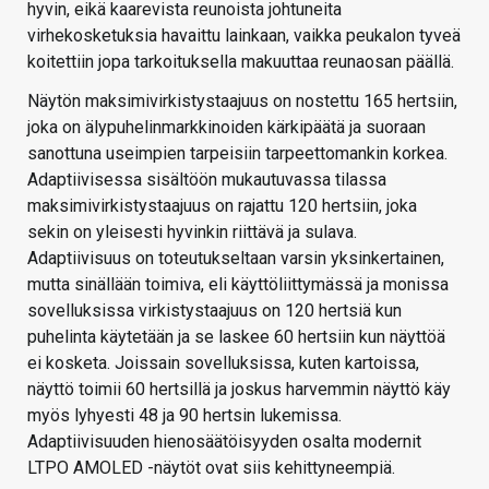
hyvin, eikä kaarevista reunoista johtuneita
virhekosketuksia havaittu lainkaan, vaikka peukalon tyveä
koitettiin jopa tarkoituksella makuuttaa reunaosan päällä.
Näytön maksimivirkistystaajuus on nostettu 165 hertsiin,
joka on älypuhelinmarkkinoiden kärkipäätä ja suoraan
sanottuna useimpien tarpeisiin tarpeettomankin korkea.
Adaptiivisessa sisältöön mukautuvassa tilassa
maksimivirkistystaajuus on rajattu 120 hertsiin, joka
sekin on yleisesti hyvinkin riittävä ja sulava.
Adaptiivisuus on toteutukseltaan varsin yksinkertainen,
mutta sinällään toimiva, eli käyttöliittymässä ja monissa
sovelluksissa virkistystaajuus on 120 hertsiä kun
puhelinta käytetään ja se laskee 60 hertsiin kun näyttöä
ei kosketa. Joissain sovelluksissa, kuten kartoissa,
näyttö toimii 60 hertsillä ja joskus harvemmin näyttö käy
myös lyhyesti 48 ja 90 hertsin lukemissa.
Adaptiivisuuden hienosäätöisyyden osalta modernit
LTPO AMOLED -näytöt ovat siis kehittyneempiä.