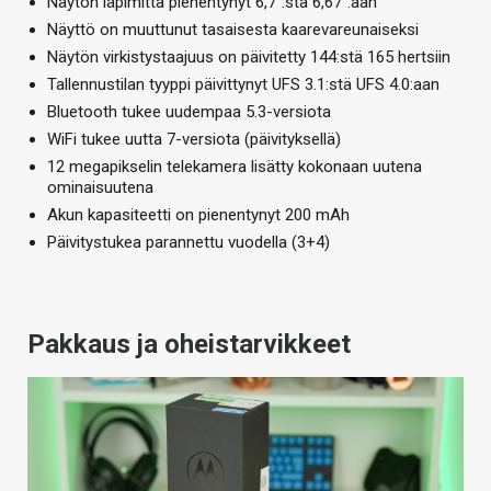
Näytön läpimitta pienentynyt 6,7”:sta 6,67”:aan
Näyttö on muuttunut tasaisesta kaarevareunaiseksi
Näytön virkistystaajuus on päivitetty 144:stä 165 hertsiin
Tallennustilan tyyppi päivittynyt UFS 3.1:stä UFS 4.0:aan
Bluetooth tukee uudempaa 5.3-versiota
WiFi tukee uutta 7-versiota (päivityksellä)
12 megapikselin telekamera lisätty kokonaan uutena
ominaisuutena
Akun kapasiteetti on pienentynyt 200 mAh
Päivitystukea parannettu vuodella (3+4)
Pakkaus ja oheistarvikkeet