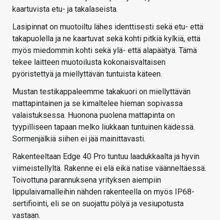
kaartuvista etu- ja takalaseista.
Lasipinnat on muotoiltu lähes identtisesti sekä etu- että
takapuolella ja ne kaartuvat sekä kohti pitkiä kylkiä, että
myös miedommin kohti sekä ylä- että alapäätyä. Tämä
tekee laitteen muotoilusta kokonaisvaltaisen
pyöristettyä ja miellyttävän tuntuista käteen.
Mustan testikappaleemme takakuori on miellyttävän
mattapintainen ja se kimaltelee hieman sopivassa
valaistuksessa. Huonona puolena mattapinta on
tyypilliseen tapaan melko liukkaan tuntuinen kädessä.
Sormenjälkiä siihen ei jää mainittavasti.
Rakenteeltaan Edge 40 Pro tuntuu laadukkaalta ja hyvin
viimeistellyltä. Rakenne ei elä eikä natise väänneltäessä.
Toivottuna parannuksena yrityksen aiempiin
lippulaivamalleihin nähden rakenteella on myös IP68-
sertifiointi, eli se on suojattu pölyä ja vesiupotusta
vastaan.