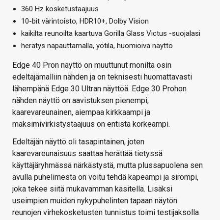
360 Hz kosketustaajuus
10-bit värintoisto, HDR10+, Dolby Vision
kaikilta reunoilta kaartuva Gorilla Glass Victus -suojalasi
herätys napauttamalla, yötila, huomioiva näyttö
Edge 40 Pron näyttö on muuttunut monilta osin
edeltäjämalliin nähden ja on teknisesti huomattavasti
lähempänä Edge 30 Ultran näyttöä. Edge 30 Prohon
nähden näyttö on aavistuksen pienempi,
kaarevareunainen, aiempaa kirkkaampi ja
maksimivirkistystaajuus on entistä korkeampi.
Edeltäjän näyttö oli tasapintainen, joten
kaarevareunaisuus saattaa herättää tietyssä
käyttäjäryhmässä närkästystä, mutta plussapuolena sen
avulla puhelimesta on voitu tehdä kapeampi ja sirompi,
joka tekee siitä mukavamman käsitellä. Lisäksi
useimpien muiden nykypuhelinten tapaan näytön
reunojen virhekosketusten tunnistus toimi testijaksolla