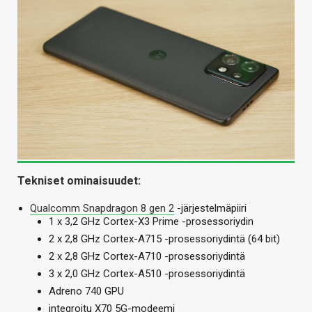
Tekniset ominaisuudet:
Qualcomm Snapdragon 8 gen 2
-järjestelmäpiiri
1 x 3,2 GHz Cortex-X3 Prime -prosessoriydin
2 x 2,8 GHz Cortex-A715 -prosessoriydintä (64 bit)
2 x 2,8 GHz Cortex-A710 -prosessoriydintä
3 x 2,0 GHz Cortex-A510 -prosessoriydintä
Adreno 740 GPU
integroitu X70 5G-modeemi