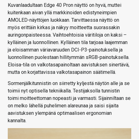
Kuvanlaadultaan Edge 40 Pron näyttö on hyvä, muttei
kuitenkaan aivan yllä markkinoiden edistyneimpien
AMOLED-näyttöjen luokkaan. Tarvittaessa näyttö on
myös erittäin kirkas ja näkyy moitteetta suorassakin
auringonpaisteessa. Vaihtoehtoisia väritiloja on kaksi –
kylläinen ja luonnollinen. Kylläinen tila tarjoaa laajemman
ja eloisamman väriavaruuden DCI-P3-painotuksella ja
luonnollinen puolestaan hillitymmän sRGB-painotuksella.
Eloisa-tila on valkotasapainoltaan aavistuksen sinertävä,
mutta on korjattavissa valkotasapainon säätimellä.
Sormenjälkitunnistin on siirretty kyljestä näytön alle ja se
toimii nyt optisella tekniikalla. Testijaksolla tunnistin
toimi moitteettoman nopeasti ja varmasti. Sijainniltaan se
on melko lähellä puhelimen alareunaa ja saisi sijaita
aavistuksen ylempänä optimaalisen ergonomian
kannalta.