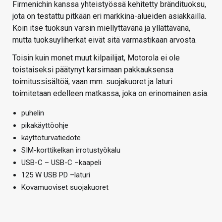
Firmenichin kanssa yhteistyössä kehitetty brändituoksu,
jota on testattu pitkään eri markkina-alueiden asiakkailla.
Koin itse tuoksun varsin miellyttävänä ja yllättävänä,
mutta tuoksuyliherkät eivät sitä varmastikaan arvosta.
Toisin kuin monet muut kilpailijat, Motorola ei ole
toistaiseksi päätynyt karsimaan pakkauksensa
toimitussisältöä, vaan mm. suojakuoret ja laturi
toimitetaan edelleen matkassa, joka on erinomainen asia.
puhelin
pikakäyttöohje
käyttöturvatiedote
SIM-korttikelkan irrotustyökalu
USB-C – USB-C –kaapeli
125 W USB PD –laturi
Kovamuoviset suojakuoret