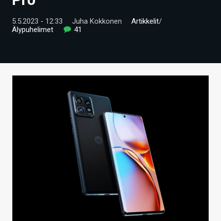
ARTIKKELIT
5.5.2023 - 12:33
Juha Kokkonen
Artikkelit
/
Älypuhelimet
41
VIDEOT
TECHBBS
TIETOA
HINTA.FI
KAUPPA
VAIHDA TEEMA
HAKU