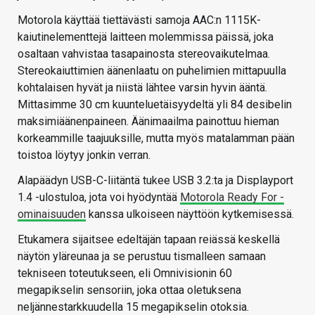
Motorola käyttää tiettävästi samoja AAC:n 1115K-
kaiutinelementtejä laitteen molemmissa päissä, joka
osaltaan vahvistaa tasapainosta stereovaikutelmaa.
Stereokaiuttimien äänenlaatu on puhelimien mittapuulla
kohtalaisen hyvät ja niistä lähtee varsin hyvin ääntä.
Mittasimme 30 cm kuunteluetäisyydeltä yli 84 desibelin
maksimiäänenpaineen. Äänimaailma painottuu hieman
korkeammille taajuuksille, mutta myös matalamman pään
toistoa löytyy jonkin verran.
Alapäädyn USB-C-liitäntä tukee USB 3.2:ta ja Displayport
1.4 -ulostuloa, jota voi hyödyntää
Motorola Ready For -
ominaisuuden
kanssa ulkoiseen näyttöön kytkemisessä.
Etukamera sijaitsee edeltäjän tapaan reiässä keskellä
näytön yläreunaa ja se perustuu tismalleen samaan
tekniseen toteutukseen, eli Omnivisionin 60
megapikselin sensoriin, joka ottaa oletuksena
neljännestarkkuudella 15 megapikselin otoksia.