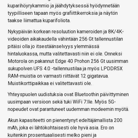
kuparihöyrykammio ja jäähdytyksessä hyödynnetään
tyypilliseen tapaan myös grafiittikerroksia ja näytön
taakse liimattua kuparifoliota.
Nykypäivän korkean resoluution kameroiden ja 8K/4K-
videoiden aikakaudella vähintään 256 Gt tallennustilan
pitäisi olla jo itsestäänselvyys ylemmässä
hintaluokassa, mutta valitettavasti niin ei ole. Onneksi
Motorola on pakannut Edge 40 Prohon 256 Gt uusimman
sukupolven UFS 4.0 -tallennustilaa ja myös LPDDR5X
RAM-muistia on varmasti riittävät 12 gigatavua.
Muistikorttipaikkaa ei valitettavasti ole.
Yhteyspuolen uudistuksia ovat Bluetoothin päivittyminen
uusimpaan versioon sekä tuki WiFi 7:lle. Myös 5G-
nopeudet ovat parantuneet uudemman modeemin myötä.
Akun kapasiteetti on pienentynyt edeltäjämallista 200
mAh, joka ei lähtökohtaisesti ole hyvä asia. Ero on
kuitenkin prosentuaalisesti melko pieni ja