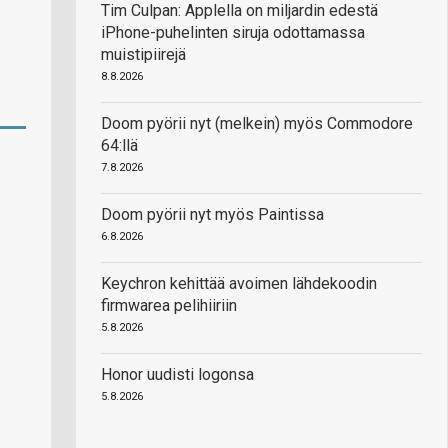
Tim Culpan: Applella on miljardin edestä
iPhone-puhelinten siruja odottamassa
muistipiirejä
8.8.2026
Doom pyörii nyt (melkein) myös Commodore
64:llä
7.8.2026
Doom pyörii nyt myös Paintissa
6.8.2026
Keychron kehittää avoimen lähdekoodin
firmwarea pelihiiriin
5.8.2026
Honor uudisti logonsa
5.8.2026