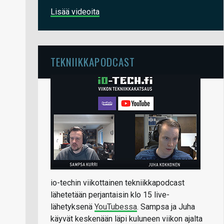
Lisää videoita
TEKNIIKKAPODCAST
io-techin viikottainen tekniikkapodcast
lähetetään perjantaisin klo 15 live-
lähetyksenä
YouTubessa
. Sampsa ja Juha
käyvät keskenään läpi kuluneen viikon ajalta