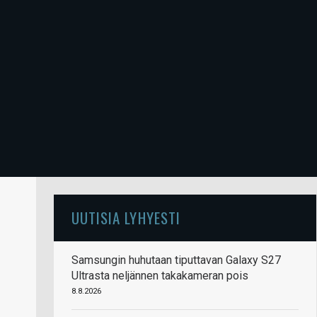
UUTISIA LYHYESTI
Samsungin huhutaan tiputtavan Galaxy S27
Ultrasta neljännen takakameran pois
8.8.2026