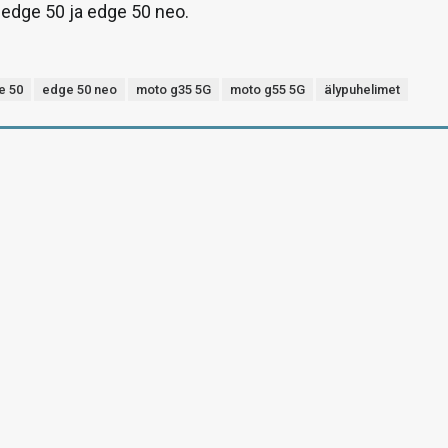
edge 50 ja edge 50 neo.
e 50
edge 50 neo
moto g35 5G
moto g55 5G
älypuhelimet