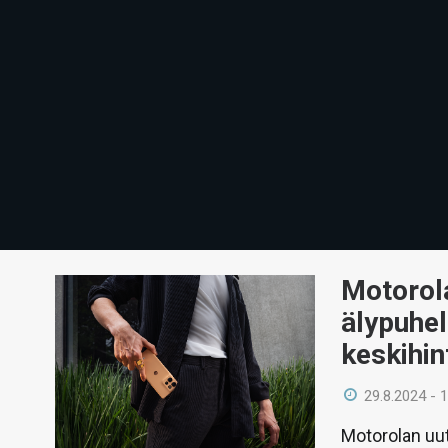
Motorola
älypuhel
keskihi
29.8.2024 - 
Motorolan uu