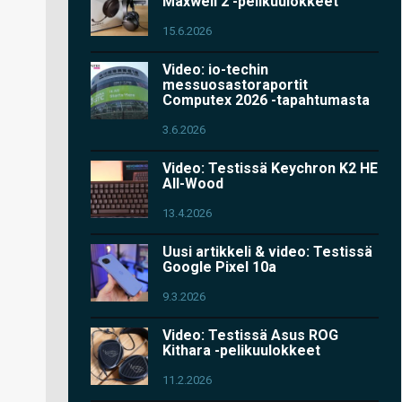
Maxwell 2 -pelikuulokkeet
15.6.2026
Video: io-techin
messuosastoraportit
Computex 2026 -tapahtumasta
3.6.2026
Video: Testissä Keychron K2 HE
All-Wood
13.4.2026
Uusi artikkeli & video: Testissä
Google Pixel 10a
9.3.2026
Video: Testissä Asus ROG
Kithara -pelikuulokkeet
11.2.2026