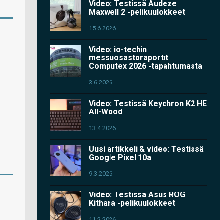
Video: Testissä Audeze
Maxwell 2 -pelikuulokkeet
15.6.2026
Video: io-techin
messuosastoraportit
Computex 2026 -tapahtumasta
3.6.2026
Video: Testissä Keychron K2 HE
All-Wood
13.4.2026
Uusi artikkeli & video: Testissä
Google Pixel 10a
9.3.2026
Video: Testissä Asus ROG
Kithara -pelikuulokkeet
11.2.2026