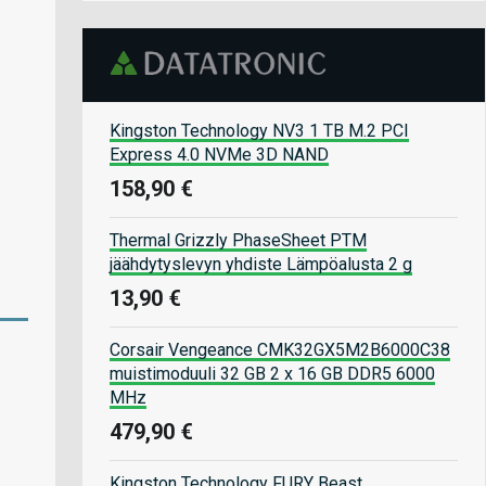
Kingston Technology NV3 1 TB M.2 PCI
Express 4.0 NVMe 3D NAND
158,90 €
Thermal Grizzly PhaseSheet PTM
jäähdytyslevyn yhdiste Lämpöalusta 2 g
13,90 €
Corsair Vengeance CMK32GX5M2B6000C38
muistimoduuli 32 GB 2 x 16 GB DDR5 6000
MHz
479,90 €
Kingston Technology FURY Beast