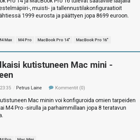
 Pro 14 ja MacBook Pro 16 tulevat saataville laajalla
rjestelmäpiiri-, muisti- ja tallennustilakonfiguraatioit
 lähtiessä 1999 eurosta ja päättyen jopa 8699 euroon.
M4 Max
M4 Pro
MacBook Pro 14"
MacBook Pro 16"
lkaisi kutistuneen Mac mini -
neen
 23:35
/
Petrus Laine
Kommentit (0)
utistuneen Mac minin voi konfiguroida omien tarpeiden
i M4 Pro -sirulla ja parhaimmillaan jopa 8 teratavun
a.
M4 Pro
Mac Mini