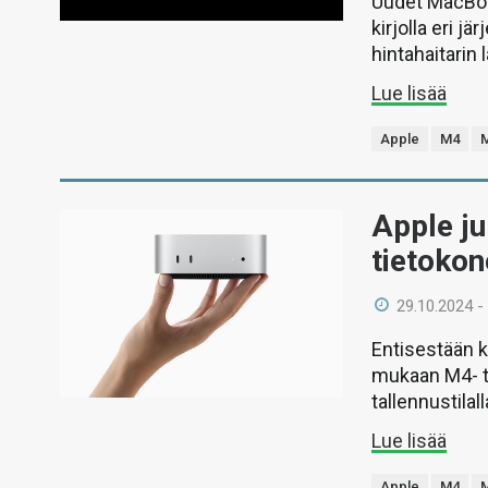
Uudet MacBook
kirjolla eri jä
hintahaitarin
Lue lisää
Apple
M4
Apple ju
tietoko
29.10.2024 -
Entisestään k
mukaan M4- ta
tallennustilall
Lue lisää
Apple
M4