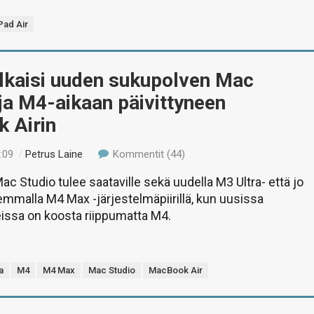
Pad Air
ulkaisi uuden sukupolven Mac
ja M4-aikaan päivittyneen
 Airin
:09
/
Petrus Laine
Kommentit (44)
ac Studio tulee saataville sekä uudella M3 Ultra- että jo
malla M4 Max -järjestelmäpiirillä, kun uusissa
issa on koosta riippumatta M4.
a
M4
M4 Max
Mac Studio
MacBook Air