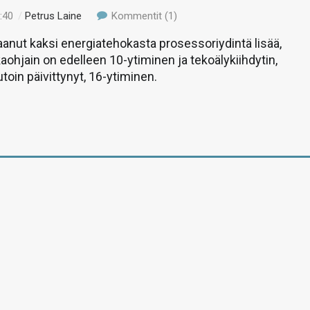
:40
/
Petrus Laine
Kommentit (1)
anut kaksi energiatehokasta prosessoriydintä lisää,
kaohjain on edelleen 10-ytiminen ja tekoälykiihdytin,
toin päivittynyt, 16-ytiminen.