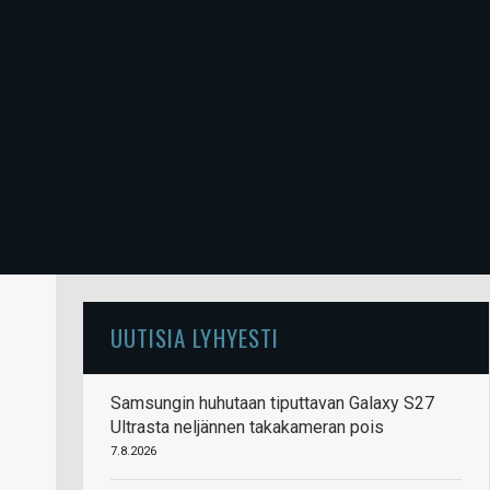
UUTISIA LYHYESTI
Samsungin huhutaan tiputtavan Galaxy S27
Ultrasta neljännen takakameran pois
7.8.2026