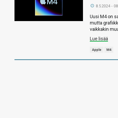
8.5.2024 - 08
Uusi M4 on sa
mutta grafiik
vaikkakin muu
Lue lisää
Apple
M4