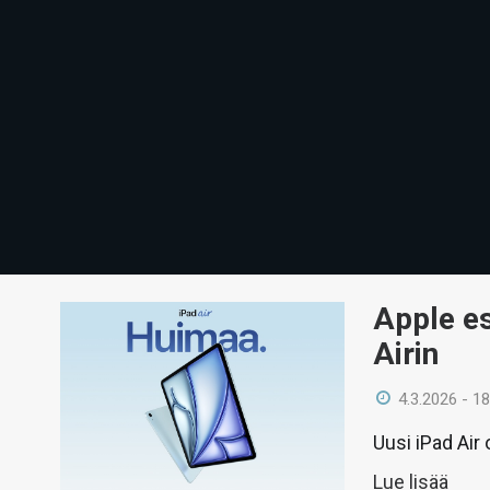
Apple es
Airin
4.3.2026 - 18
Uusi iPad Air 
Lue lisää