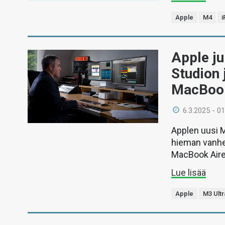
Apple
M4
i
Apple j
Studion 
MacBook
6.3.2025 - 01
Applen uusi M
hieman vanhem
MacBook Aire
Lue lisää
Apple
M3 Ultr