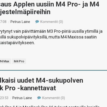
saus Applen uusiin M4 Pro- ja M4
jestelmäpiireihin
17:08
/
Petrus Laine
Kommentit (0)
yytynyt vain päivittämään M3 Pro-piiriä uusilla ytimillä ja
isillä sukupolvipäivityksillä, mutta M4 Maxissa saatiin
kaistapäivitykseen.
M4 Max
M4 Pro
ulkaisi uudet M4-sukupolven
 Pro -kannettavat
 23:53
/
Petrus Laine
Kommentit (0)