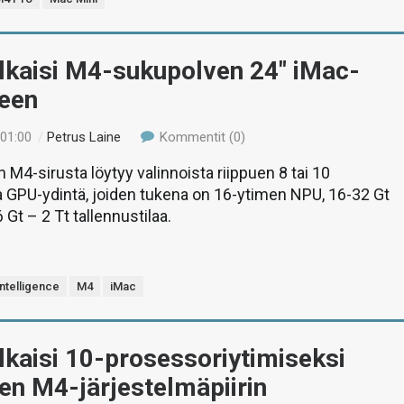
lkaisi M4-sukupolven 24″ iMac-
neen
 01:00
/
Petrus Laine
Kommentit (0)
 M4-sirusta löytyy valinnoista riippuen 8 tai 10
a GPU-ydintä, joiden tukena on 16-ytimen NPU, 16-32 Gt
 Gt – 2 Tt tallennustilaa.
ntelligence
M4
iMac
lkaisi 10-prosessoriytimiseksi
en M4-järjestelmäpiirin