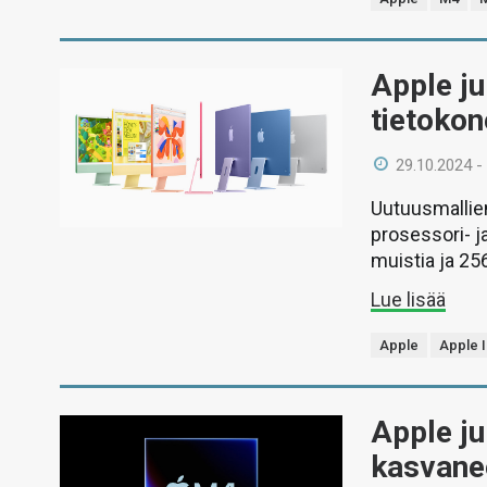
Apple ju
tietoko
29.10.2024 -
Uutuusmallien
prosessori- j
muistia ja 256
Lue lisää
Apple
Apple I
Apple ju
kasvane