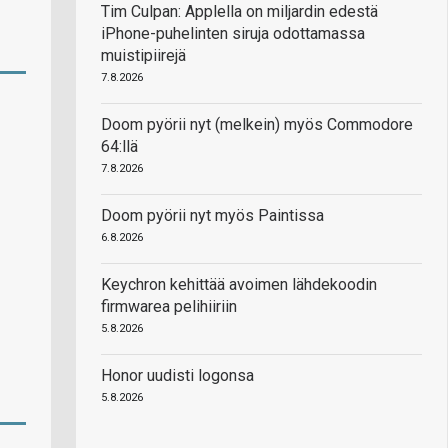
Tim Culpan: Applella on miljardin edestä
iPhone-puhelinten siruja odottamassa
muistipiirejä
7.8.2026
Doom pyörii nyt (melkein) myös Commodore
64:llä
7.8.2026
Doom pyörii nyt myös Paintissa
6.8.2026
Keychron kehittää avoimen lähdekoodin
firmwarea pelihiiriin
5.8.2026
Honor uudisti logonsa
5.8.2026