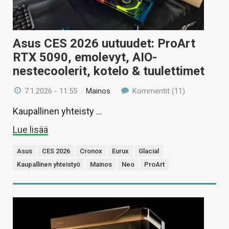
Asus CES 2026 uutuudet: ProArt
RTX 5090, emolevyt, AIO-
nestecoolerit, kotelo & tuulettimet
7.1.2026 - 11:55
/
Mainos
Kommentit (11)
Kaupallinen yhteisty …
Lue lisää
Asus
CES 2026
Cronox
Eurux
Glacial
Kaupallinen yhteistyö
Mainos
Neo
ProArt