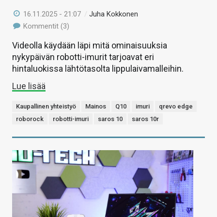
16.11.2025 - 21:07
/
Juha Kokkonen
Kommentit (3)
Videolla käydään läpi mitä ominaisuuksia
nykypäivän robotti-imurit tarjoavat eri
hintaluokissa lähtötasolta lippulaivamalleihin.
Lue lisää
Kaupallinen yhteistyö
Mainos
Q10
imuri
qrevo edge
roborock
robotti-imuri
saros 10
saros 10r