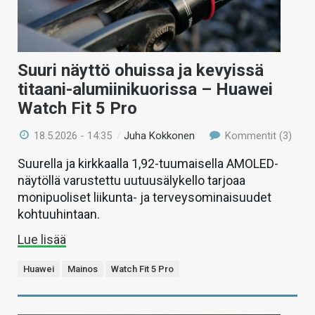
Suuri näyttö ohuissa ja kevyissä
titaani-alumiinikuorissa – Huawei
Watch Fit 5 Pro
18.5.2026 - 14:35
/
Juha Kokkonen
Kommentit (3)
Suurella ja kirkkaalla 1,92-tuumaisella AMOLED-
näytöllä varustettu uutuusälykello tarjoaa
monipuoliset liikunta- ja terveysominaisuudet
kohtuuhintaan.
Lue lisää
Huawei
Mainos
Watch Fit 5 Pro