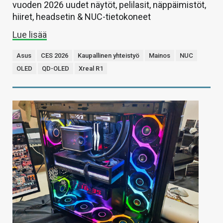
vuoden 2026 uudet näytöt, pelilasit, näppäimistöt,
hiiret, headsetin & NUC-tietokoneet
Lue lisää
Asus
CES 2026
Kaupallinen yhteistyö
Mainos
NUC
OLED
QD-OLED
Xreal R1