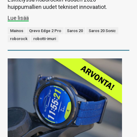
huippumallien uudet tekniset innovaatiot.
Lue lisää
Mainos
Qrevo Edge 2 Pro
Saros 20
Saros 20 Sonic
roborock
robotti-imuri