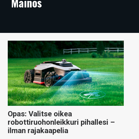
Mainos
ARTIKKELIT
VIDEOT
TECHBBS
TIETOA
HINTA.FI
KAUPPA
VAIHDA TEEMA
Opas: Valitse oikea
HAKU
robottiruohonleikkuri pihallesi –
ilman rajakaapelia