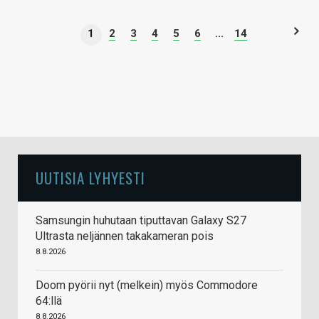
1
2
3
4
5
6
...
14
UUTISIA LYHYESTI
Samsungin huhutaan tiputtavan Galaxy S27
Ultrasta neljännen takakameran pois
8.8.2026
Doom pyörii nyt (melkein) myös Commodore
64:llä
8.8.2026