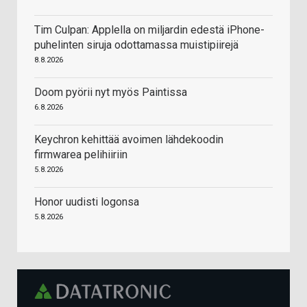
Tim Culpan: Applella on miljardin edestä iPhone-
puhelinten siruja odottamassa muistipiirejä
8.8.2026
Doom pyörii nyt myös Paintissa
6.8.2026
Keychron kehittää avoimen lähdekoodin
firmwarea pelihiiriin
5.8.2026
Honor uudisti logonsa
5.8.2026