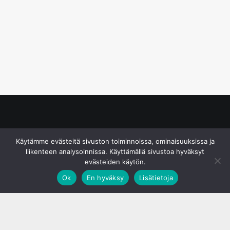
© S&J Media Oy
Käytämme evästeitä sivuston toiminnoissa, ominaisuuksissa ja
liikenteen analysoinnissa. Käyttämällä sivustoa hyväksyt
evästeiden käytön.
Ok
En hyväksy
Lisätietoja
;