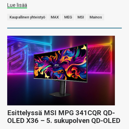
Lue lisää
Kaupallinen yhteistyö
MAX
MEG
MSI
Mainos
Esittelyssä MSI MPG 341CQR QD-
OLED X36 – 5. sukupolven QD-OLED