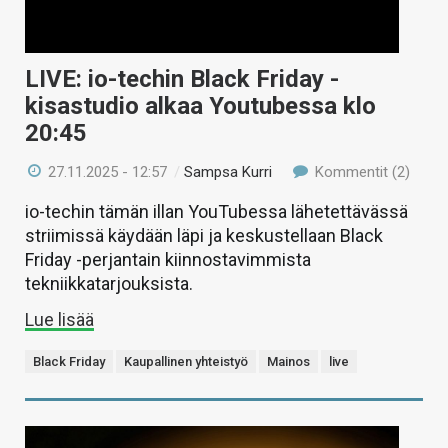
LIVE: io-techin Black Friday -
kisastudio alkaa Youtubessa klo
20:45
27.11.2025 - 12:57
/
Sampsa Kurri
Kommentit (2)
io-techin tämän illan YouTubessa lähetettävässä
striimissä käydään läpi ja keskustellaan Black
Friday -perjantain kiinnostavimmista
tekniikkatarjouksista.
Lue lisää
Black Friday
Kaupallinen yhteistyö
Mainos
live