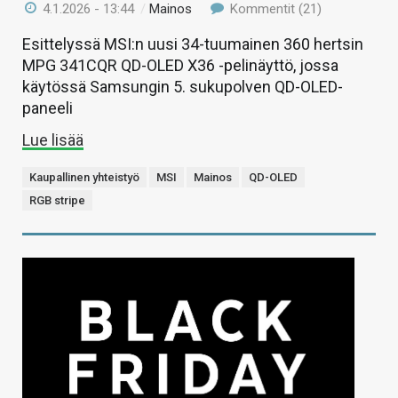
4.1.2026 - 13:44
/
Mainos
Kommentit (21)
Esittelyssä MSI:n uusi 34-tuumainen 360 hertsin
MPG 341CQR QD-OLED X36 -pelinäyttö, jossa
käytössä Samsungin 5. sukupolven QD-OLED-
paneeli
Lue lisää
Kaupallinen yhteistyö
MSI
Mainos
QD-OLED
RGB stripe