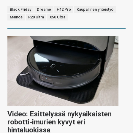
Black Friday
Dreame
H12 Pro
Kaupallinen yhteistyö
Mainos
R20 Ultra
X50 Ultra
Video: Esittelyssä nykyaikaisten
robotti-imurien kyvyt eri
hintaluokissa