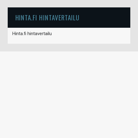
HINTA.FI HINTAVERTAILU
Hinta.fi hintavertailu