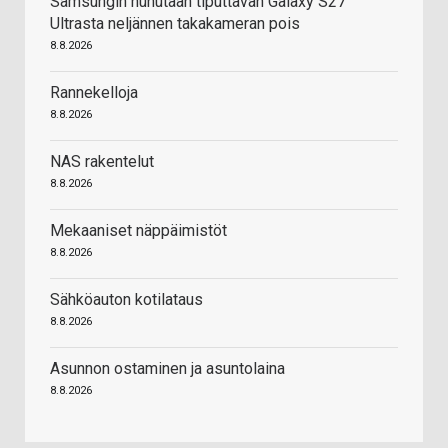
Samsungin huhutaan tiputtavan Galaxy S27
Ultrasta neljännen takakameran pois
8.8.2026
Rannekelloja
8.8.2026
NAS rakentelut
8.8.2026
Mekaaniset näppäimistöt
8.8.2026
Sähköauton kotilataus
8.8.2026
Asunnon ostaminen ja asuntolaina
8.8.2026