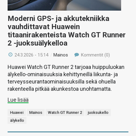
Moderni GPS- ja akkutekniikka
vauhdittavat Huawein
titaanirakenteista Watch GT Runner
2 -juoksuälykelloa
24.3.2026 - 15:14
/
Mainos
Kommentit (0)
Huawei Watch GT Runner 2 tarjoaa huippuluokan
älykello-ominaisuuksia kehittyneillä liikunta- ja
terveysseurantaominaisuuksilla sekä ohuella
rakenteella pitkää akunkestoa unohtamatta.
Lue lisää
Huawei
Mainos
Watch GT Runner 2
juoksukello
älykello