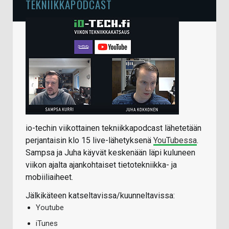
TEKNIIKKAPODCAST
io-techin viikottainen tekniikkapodcast lähetetään
perjantaisin klo 15 live-lähetyksenä
YouTubessa
.
Sampsa ja Juha käyvät keskenään läpi kuluneen
viikon ajalta ajankohtaiset tietotekniikka- ja
mobiiliaiheet.
Jälkikäteen katseltavissa/kuunneltavissa:
Youtube
iTunes