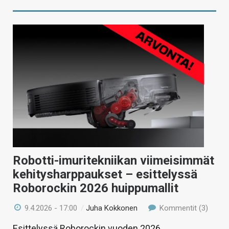
Robotti-imuritekniikan viimeisimmät
kehitysharppaukset – esittelyssä
Roborockin 2026 huippumallit
9.4.2026 - 17:00
/
Juha Kokkonen
Kommentit (3)
Esittelyssä Roborockin vuoden 2026