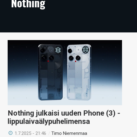
Nothing
ARTIKKELIT
VIDEOT
TECHBBS
TIETOA
HINTA.FI
KAUPPA
VAIHDA TEEMA
Nothing julkaisi uuden Phone (3) -
HAKU
lippulaivaälypuhelimensa
1.7.2025 - 21:46
/
Timo Niemenmaa