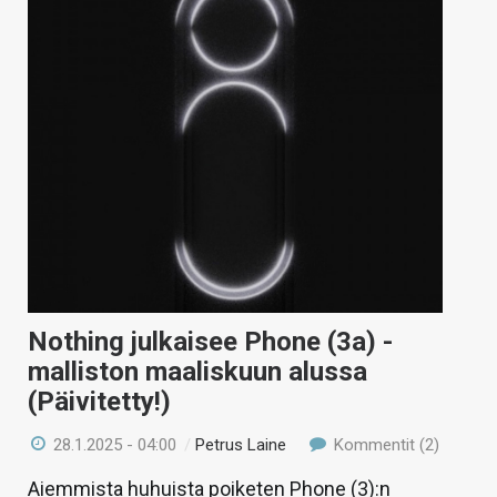
Nothing julkaisee Phone (3a) -
malliston maaliskuun alussa
(Päivitetty!)
28.1.2025 - 04:00
/
Petrus Laine
Kommentit (2)
Aiemmista huhuista poiketen Phone (3):n