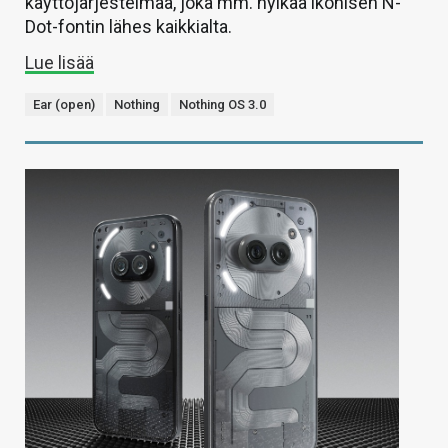
käyttöjärjestelmää, joka mm. hylkää ikonisen N-
Dot-fontin lähes kaikkialta.
Lue lisää
Ear (open)
Nothing
Nothing OS 3.0