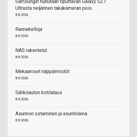
Samsungin huhutaan tiputtavan Galaxy S27
Ultrasta neljännen takakameran pois
8.8.2026
Rannekelloja
8.8.2026
NAS rakentelut
8.8.2026
Mekaaniset näppäimistöt
8.8.2026
Sähköauton kotilataus
8.8.2026
Asunnon ostaminen ja asuntolaina
8.8.2026