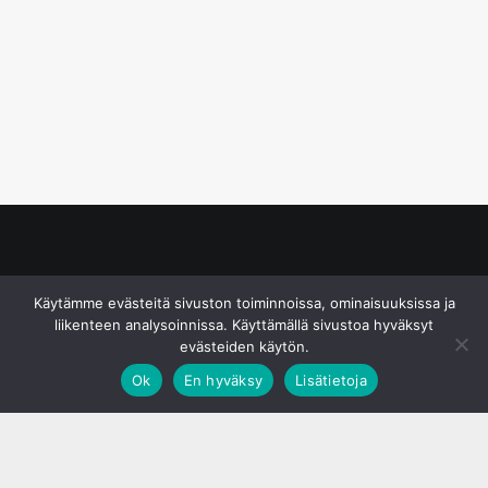
© S&J Media Oy
Käytämme evästeitä sivuston toiminnoissa, ominaisuuksissa ja
liikenteen analysoinnissa. Käyttämällä sivustoa hyväksyt
evästeiden käytön.
Ok
En hyväksy
Lisätietoja
;