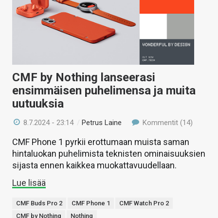
CMF by Nothing lanseerasi
ensimmäisen puhelimensa ja muita
uutuuksia
8.7.2024 - 23:14
/
Petrus Laine
Kommentit (14)
CMF Phone 1 pyrkii erottumaan muista saman
hintaluokan puhelimista teknisten ominaisuuksien
sijasta ennen kaikkea muokattavuudellaan.
Lue lisää
CMF Buds Pro 2
CMF Phone 1
CMF Watch Pro 2
CMF by Nothing
Nothing