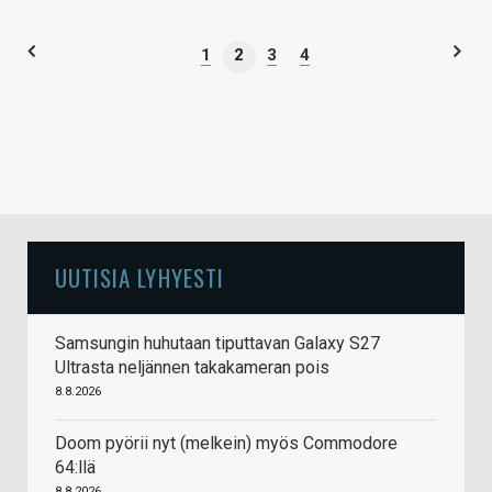
1
2
3
4
UUTISIA LYHYESTI
Samsungin huhutaan tiputtavan Galaxy S27
Ultrasta neljännen takakameran pois
8.8.2026
Doom pyörii nyt (melkein) myös Commodore
64:llä
8.8.2026