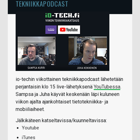
TEKNIIKKAPODCAST
io-techin viikottainen tekniikkapodcast lähetetään
perjantaisin klo 15 live-lähetyksenä
YouTubessa
.
Sampsa ja Juha käyvät keskenään läpi kuluneen
viikon ajalta ajankohtaiset tietotekniikka- ja
mobiiliaiheet.
Jälkikäteen katseltavissa/kuunneltavissa:
Youtube
iTunes