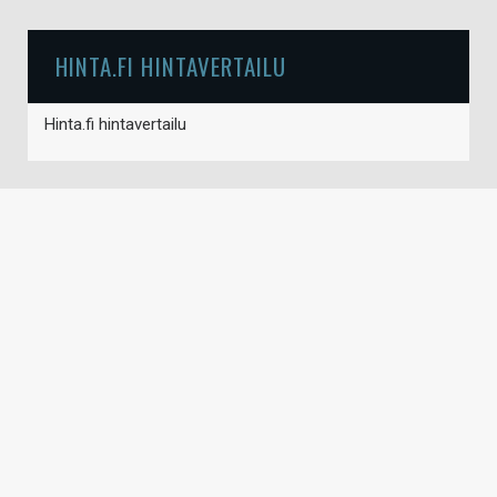
HINTA.FI HINTAVERTAILU
Hinta.fi hintavertailu