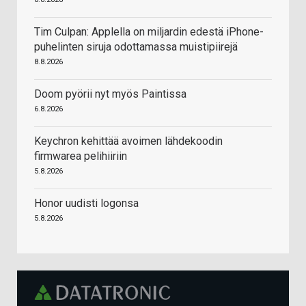
Tim Culpan: Applella on miljardin edestä iPhone-
puhelinten siruja odottamassa muistipiirejä
8.8.2026
Doom pyörii nyt myös Paintissa
6.8.2026
Keychron kehittää avoimen lähdekoodin
firmwarea pelihiiriin
5.8.2026
Honor uudisti logonsa
5.8.2026