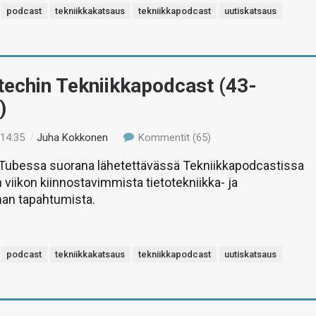
podcast
tekniikkakatsaus
tekniikkapodcast
uutiskatsaus
-techin Tekniikkapodcast (43-
)
 14:35
/
Juha Kokkonen
Kommentit (65)
uTubessa suorana lähetettävässä Tekniikkapodcastissa
 viikon kiinnostavimmista tietotekniikka- ja
man tapahtumista.
podcast
tekniikkakatsaus
tekniikkapodcast
uutiskatsaus