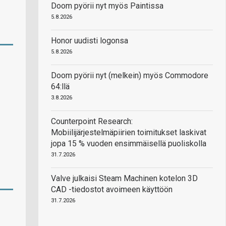
Doom pyörii nyt myös Paintissa
5.8.2026
Honor uudisti logonsa
5.8.2026
Doom pyörii nyt (melkein) myös Commodore
64:llä
3.8.2026
Counterpoint Research:
Mobiilijärjestelmäpiirien toimitukset laskivat
jopa 15 % vuoden ensimmäisellä puoliskolla
31.7.2026
Valve julkaisi Steam Machinen kotelon 3D
CAD -tiedostot avoimeen käyttöön
31.7.2026