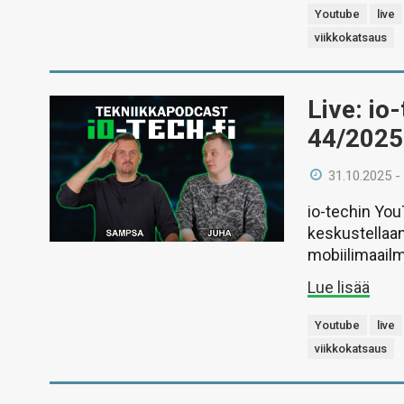
Youtube
live
viikkokatsaus
Live: io
44/2025
31.10.2025 -
io-techin Yo
keskustellaan
mobiilimaail
Lue lisää
Youtube
live
viikkokatsaus