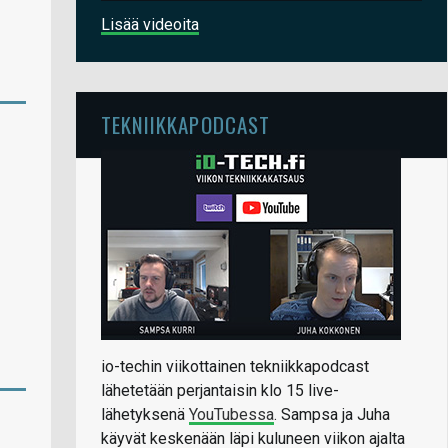
Lisää videoita
TEKNIIKKAPODCAST
io-techin viikottainen tekniikkapodcast
lähetetään perjantaisin klo 15 live-
lähetyksenä
YouTubessa
. Sampsa ja Juha
käyvät keskenään läpi kuluneen viikon ajalta