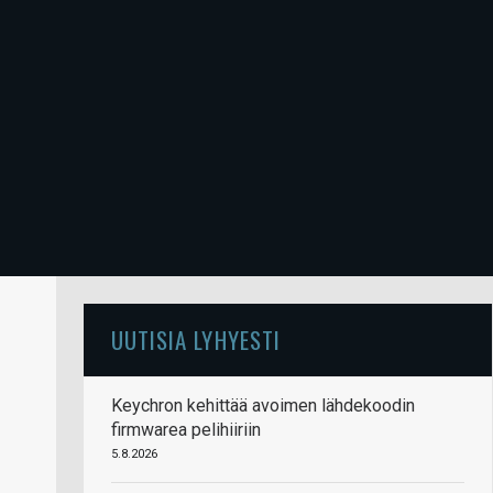
UUTISIA LYHYESTI
Keychron kehittää avoimen lähdekoodin
firmwarea pelihiiriin
5.8.2026