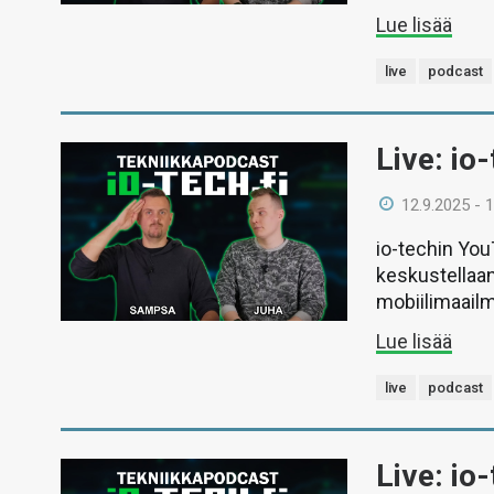
Lue lisää
live
podcast
Live: io
12.9.2025 - 
io-techin Yo
keskustellaan
mobiilimaail
Lue lisää
live
podcast
Live: io