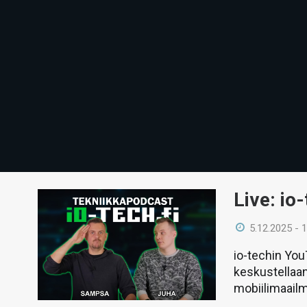
Live: io
5.12.2025 - 
io-techin Yo
keskustellaan
mobiilimaail