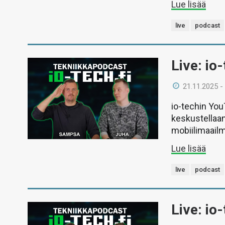
Lue lisää
live
podcast
Live: io
21.11.2025 -
io-techin Yo
keskustellaan
mobiilimaail
Lue lisää
live
podcast
Live: io