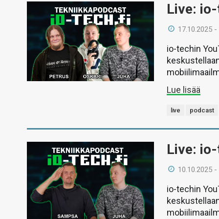
Live: io
17.10.2025 -
io-techin Yo
keskustellaan
mobiilimaail
Lue lisää
live
podcast
Live: io
10.10.2025 -
io-techin Yo
keskustellaan
mobiilimaail