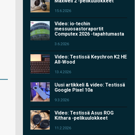
Maxwell 2 -pelikuulokkeet
15.6.2026
Video: io-techin
messuosastoraportit
Computex 2026 -tapahtumasta
3.6.2026
Video: Testissä Keychron K2 HE
All-Wood
13.4.2026
Uusi artikkeli & video: Testissä
Google Pixel 10a
9.3.2026
Video: Testissä Asus ROG
Kithara -pelikuulokkeet
11.2.2026