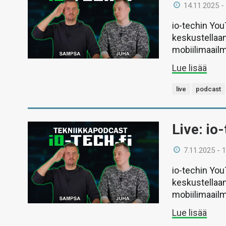
14.11.2025 -
io-techin Yo
keskustellaan
mobiilimaail
Lue lisää
live
podcast
Live: io
7.11.2025 - 
io-techin Yo
keskustellaan
mobiilimaail
Lue lisää