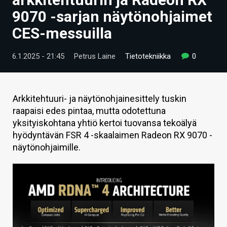
ARTIKKELIT
9070 -sarjan näytönohjaimet
CES-messuilla
VIDEOT
TECHBBS
6.1.2025 - 21:45
Petrus Laine
Tietotekniikka
0
TIETOA
HINTA.FI
Arkkitehtuuri- ja näytönohjainesittely tuskin
raapaisi edes pintaa, mutta odotettuna
KAUPPA
yksityiskohtana yhtiö kertoi tuovansa tekoälyä
hyödyntävän FSR 4 -skaalaimen Radeon RX 9070 -
VAIHDA TEEMA
näytönohjaimille.
HAKU