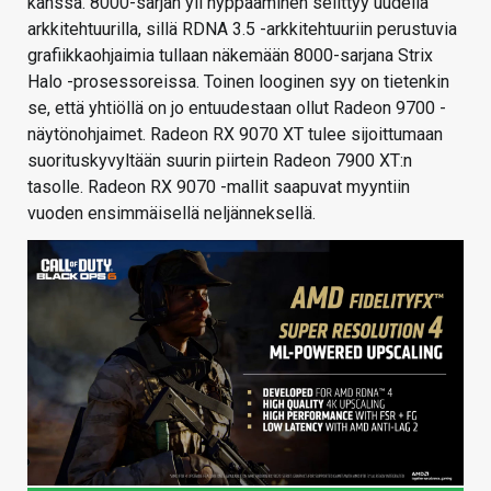
kanssa. 8000-sarjan yli hyppääminen selittyy uudella
arkkitehtuurilla, sillä RDNA 3.5 -arkkitehtuuriin perustuvia
grafiikkaohjaimia tullaan näkemään 8000-sarjana Strix
Halo -prosessoreissa. Toinen looginen syy on tietenkin
se, että yhtiöllä on jo entuudestaan ollut Radeon 9700 -
näytönohjaimet. Radeon RX 9070 XT tulee sijoittumaan
suorituskyvyltään suurin piirtein Radeon 7900 XT:n
tasolle. Radeon RX 9070 -mallit saapuvat myyntiin
vuoden ensimmäisellä neljänneksellä.