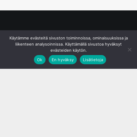
© S&J Media Oy
Käytämme evästeitä sivuston toiminnoissa, ominaisuuksissa ja
liikenteen analysoinnissa. Käyttämällä sivustoa hyväksyt
evästeiden käytön.
Ok
En hyväksy
Lisätietoja
;