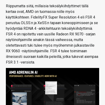
Riippumatta siitä, millaisia tekoälykiihdyttimet tällä
kertaa ovat, AMD on tuomassa niille myös
käyttökohteen. FidelityFX Super Resolution 4 eli FSR 4
perustuu DLSS:n ja XeSS:n tapaan koneoppimiseen ja se
hyödyntää RDNA 4 -arkkitehtuurin tekoälykiihdyttimiä.
FSR 4 on rajoitettu vain uusille Radeon RX 9070 -sarjan
näytönohjaimille ainakin tässä vaiheessa, mutta
oletettavasti tuki tulee myös myöhemmin julkaistaville
RX 9060 -näytönohjaimille. FSR 4 tulee toimimaan
ilmeisesti suoraan kaikilla peleillä, jotka tukevat aiempaa
FSR 3.1 -versiota.