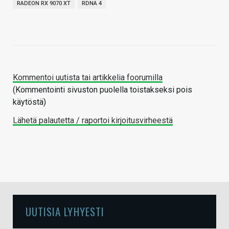
RADEON RX 9070 XT
RDNA 4
Kommentoi uutista tai artikkelia foorumilla
(Kommentointi sivuston puolella toistakseksi pois
käytöstä)
Lähetä palautetta / raportoi kirjoitusvirheestä
UUTISIA LYHYESTI