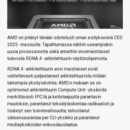
AMD on pitänyt tänään odotetusti oman esityksesnä CES
2025 -messuilla. Tapahtumassa nähtiin useampiakin
uusia prosessoreita sekä annettiin ensimaistiaiset
tulevista RDNA 4 -arkkitehtuurin näytönohjaimista.
RDNA 4 -arkkitehtuurin ensi maistiaiset eivät
valitettavasti paljastaneet arkkitehtuurista mitään
tarkempia yksityiskohtia. AMD:n mukaan se on
optimoinut arkkitehtuurin Compute Unit -yksiköitä
merkittävästi IPC:tä ja kellotaajuutta parantavin
muutoksin, parantanut tekoälylaskentaa radikaalisti ja
lisännyt sen toiminnallisuutta, tehostanut
säteenseurantaa per CU-yksikkö ja parantanut
mediayksiköiden enkoodauslaatua.