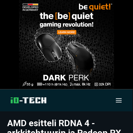
AMD esitteli RDNA 4 -
UUTISET
arkkitehtuurin ja Radeon RX