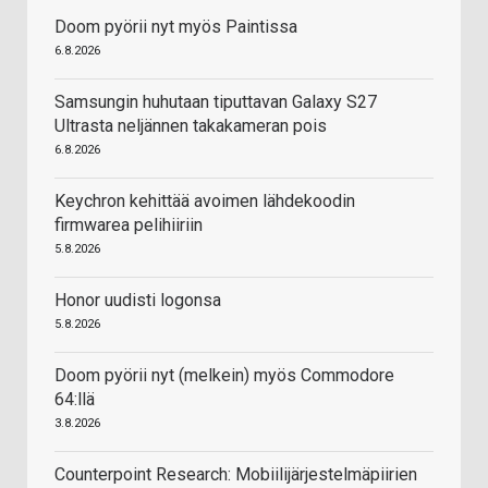
Doom pyörii nyt myös Paintissa
6.8.2026
Samsungin huhutaan tiputtavan Galaxy S27
Ultrasta neljännen takakameran pois
6.8.2026
Keychron kehittää avoimen lähdekoodin
firmwarea pelihiiriin
5.8.2026
Honor uudisti logonsa
5.8.2026
Doom pyörii nyt (melkein) myös Commodore
64:llä
3.8.2026
Counterpoint Research: Mobiilijärjestelmäpiirien