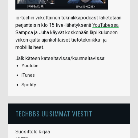
io-techin viikottainen tekniikkapodcast lähetetään
perjantaisin klo 15 live-lähetyksenä
YouTubessa
.
Sampsa ja Juha käyvät keskenään läpi kuluneen
viikon ajalta ajankohtaiset tietotekniikka- ja
mobiiliaiheet.
Jälkikäteen katseltavissa/kuunneltavissa:
Youtube
iTunes
Spotify
TECHBBS UUSIMMAT VIESTIT
Suosittele kirjaa