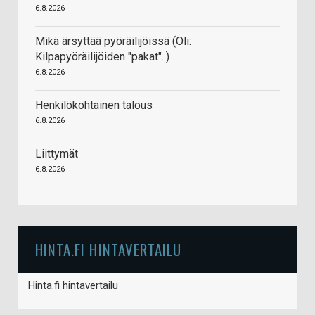
6.8.2026
Mikä ärsyttää pyöräilijöissä (Oli:
Kilpapyöräilijöiden "pakat"..)
6.8.2026
Henkilökohtainen talous
6.8.2026
Liittymät
6.8.2026
HINTA.FI HINTAVERTAILU
Hinta.fi hintavertailu