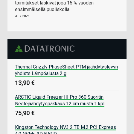
toimitukset laskivat jopa 15 % vuoden
ensimmäisellä puoliskolla
31.7.2026
Thermal Grizzly PhaseSheet PTM jäähdytyslevyn
yhdiste Lämpöalusta 2 g
13,90 €
ARCTIC Liquid Freezer III Pro 360 Suoritin
Nestejäähdytyspakkaus 12 cm musta 1 kpl
75,90 €
Kingston Technology NV3 2 TB M.2 PCI Express
4.0 NVMe 3D NAND