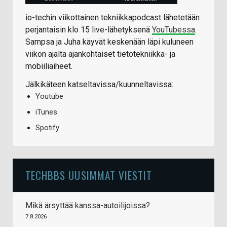
io-techin viikottainen tekniikkapodcast lähetetään
perjantaisin klo 15 live-lähetyksenä
YouTubessa
.
Sampsa ja Juha käyvät keskenään läpi kuluneen
viikon ajalta ajankohtaiset tietotekniikka- ja
mobiiliaiheet.
Jälkikäteen katseltavissa/kuunneltavissa:
Youtube
iTunes
Spotify
TECHBBS UUSIMMAT VIESTIT
Mikä ärsyttää kanssa-autoilijoissa?
7.8.2026