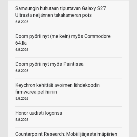
Samsungin huhutaan tiputtavan Galaxy S27
Ultrasta neljännen takakameran pois
6.8.2026
Doom pyörii nyt (melkein) myös Commodore
64:llä
6.8.2026
Doom pyörii nyt myös Paintissa
6.8.2026
Keychron kehittää avoimen lähdekoodin
firmwarea pelihiiriin
5.8.2026
Honor uudisti logonsa
5.8.2026
Counterpoint Research: Mobiilijärjestelmäpiirien