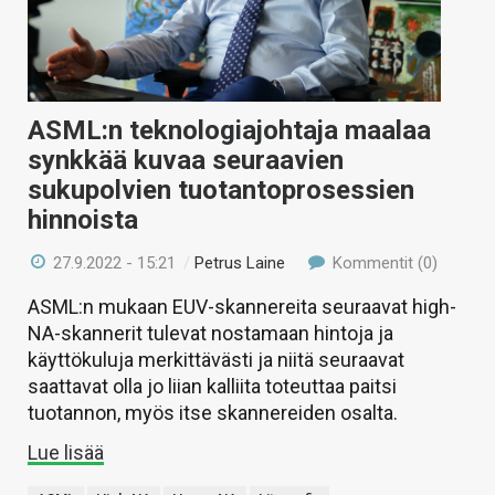
ASML:n teknologiajohtaja maalaa
synkkää kuvaa seuraavien
sukupolvien tuotantoprosessien
hinnoista
27.9.2022 - 15:21
/
Petrus Laine
Kommentit (0)
ASML:n mukaan EUV-skannereita seuraavat high-
NA-skannerit tulevat nostamaan hintoja ja
käyttökuluja merkittävästi ja niitä seuraavat
saattavat olla jo liian kalliita toteuttaa paitsi
tuotannon, myös itse skannereiden osalta.
Lue lisää