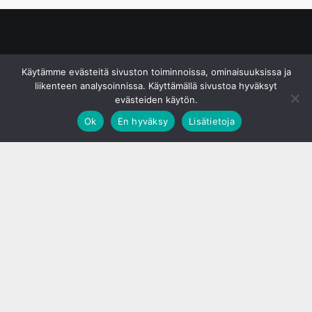
© S&J Media Oy
Käytämme evästeitä sivuston toiminnoissa, ominaisuuksissa ja
liikenteen analysoinnissa. Käyttämällä sivustoa hyväksyt
evästeiden käytön.
Ok
En hyväksy
Lisätietoja
;