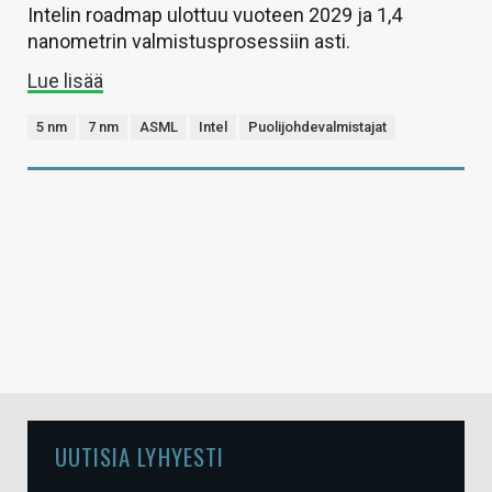
Intelin roadmap ulottuu vuoteen 2029 ja 1,4
nanometrin valmistusprosessiin asti.
Lue lisää
5 nm
7 nm
ASML
Intel
Puolijohdevalmistajat
UUTISIA LYHYESTI