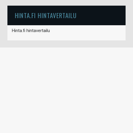
HINTA.FI HINTAVERTAILU
Hinta.fi hintavertailu