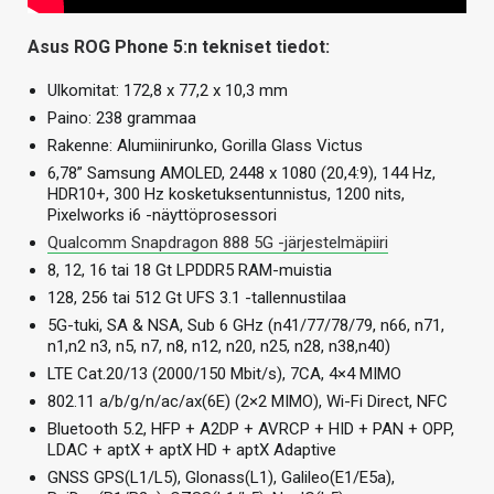
Asus ROG Phone 5:n tekniset tiedot:
Ulkomitat: 172,8 x 77,2 x 10,3 mm
Paino: 238 grammaa
Rakenne: Alumiinirunko, Gorilla Glass Victus
6,78” Samsung AMOLED, 2448 x 1080 (20,4:9), 144 Hz,
HDR10+, 300 Hz kosketuksentunnistus, 1200 nits,
Pixelworks i6 -näyttöprosessori
Qualcomm Snapdragon 888 5G -järjestelmäpiiri
8, 12, 16 tai 18 Gt LPDDR5 RAM-muistia
128, 256 tai 512 Gt UFS 3.1 -tallennustilaa
5G-tuki, SA & NSA, Sub 6 GHz (n41/77/78/79, n66, n71,
n1,n2 n3, n5, n7, n8, n12, n20, n25, n28, n38,n40)
LTE Cat.20/13 (2000/150 Mbit/s), 7CA, 4×4 MIMO
802.11 a/b/g/n/ac/ax(6E) (2×2 MIMO), Wi-Fi Direct, NFC
Bluetooth 5.2, HFP + A2DP + AVRCP + HID + PAN + OPP,
LDAC + aptX + aptX HD + aptX Adaptive
GNSS GPS(L1/L5), Glonass(L1), Galileo(E1/E5a),