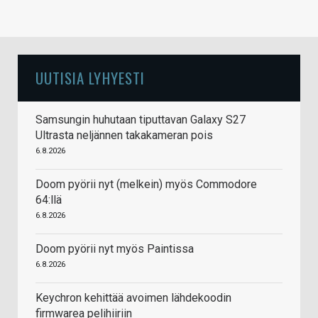
UUTISIA LYHYESTI
Samsungin huhutaan tiputtavan Galaxy S27
Ultrasta neljännen takakameran pois
6.8.2026
Doom pyörii nyt (melkein) myös Commodore
64:llä
6.8.2026
Doom pyörii nyt myös Paintissa
6.8.2026
Keychron kehittää avoimen lähdekoodin
firmwarea pelihiiriin