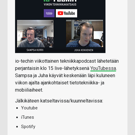
io-techin viikottainen tekniikkapodcast lähetetään
perjantaisin klo 15 live-lähetyksenä
YouTubessa
.
Sampsa ja Juha käyvät keskenään läpi kuluneen
viikon ajalta ajankohtaiset tietotekniikka- ja
mobiiliaiheet.
Jälkikäteen katseltavissa/kuunneltavissa:
Youtube
iTunes
Spotify