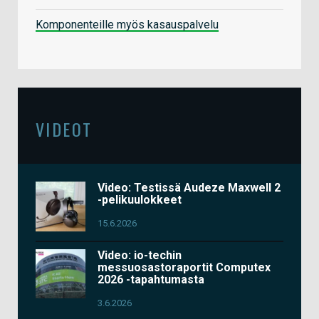
Komponenteille myös kasauspalvelu
VIDEOT
Video: Testissä Audeze Maxwell 2
-pelikuulokkeet
15.6.2026
Video: io-techin
messuosastoraportit Computex
2026 -tapahtumasta
3.6.2026