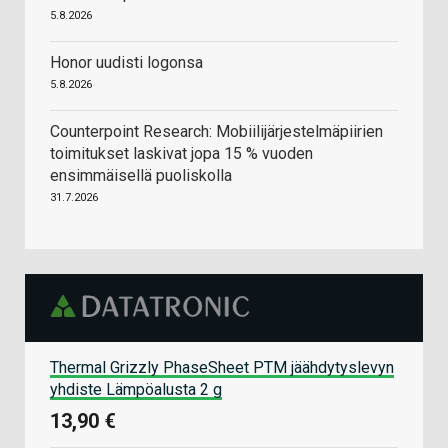
5.8.2026
Honor uudisti logonsa
5.8.2026
Counterpoint Research: Mobiilijärjestelmäpiirien
toimitukset laskivat jopa 15 % vuoden
ensimmäisellä puoliskolla
31.7.2026
Thermal Grizzly PhaseSheet PTM jäähdytyslevyn
yhdiste Lämpöalusta 2 g
13,90 €