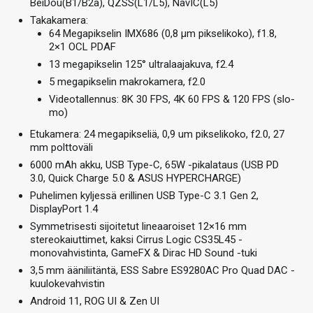
BeiDou(B1/B2a), QZSS(L1/L5), NavIC(L5)
Takakamera:
64 Megapikselin IMX686 (0,8 µm pikselikoko), f1.8,
2×1 OCL PDAF
13 megapikselin 125° ultralaajakuva, f2.4
5 megapikselin makrokamera, f2.0
Videotallennus: 8K 30 FPS, 4K 60 FPS & 120 FPS (slo-
mo)
Etukamera: 24 megapikseliä, 0,9 um pikselikoko, f2.0, 27
mm polttoväli
6000 mAh akku, USB Type-C, 65W -pikalataus (USB PD
3.0, Quick Charge 5.0 & ASUS HYPERCHARGE)
Puhelimen kyljessä erillinen USB Type-C 3.1 Gen 2,
DisplayPort 1.4
Symmetrisesti sijoitetut lineaaroiset 12×16 mm
stereokaiuttimet, kaksi Cirrus Logic CS35L45 -
monovahvistinta, GameFX & Dirac HD Sound -tuki
3,5 mm ääniliitäntä, ESS Sabre ES9280AC Pro Quad DAC -
kuulokevahvistin
Android 11, ROG UI & Zen UI