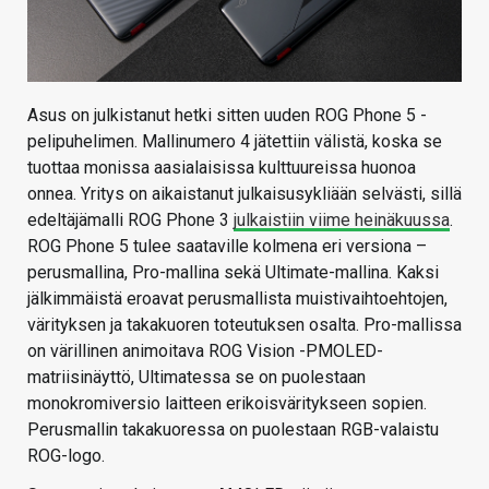
Asus on julkistanut hetki sitten uuden ROG Phone 5 -
pelipuhelimen. Mallinumero 4 jätettiin välistä, koska se
tuottaa monissa aasialaisissa kulttuureissa huonoa
onnea. Yritys on aikaistanut julkaisusykliään selvästi, sillä
edeltäjämalli ROG Phone 3
julkaistiin viime heinäkuussa
.
ROG Phone 5 tulee saataville kolmena eri versiona –
perusmallina, Pro-mallina sekä Ultimate-mallina. Kaksi
jälkimmäistä eroavat perusmallista muistivaihtoehtojen,
värityksen ja takakuoren toteutuksen osalta. Pro-mallissa
on värillinen animoitava ROG Vision -PMOLED-
matriisinäyttö, Ultimatessa se on puolestaan
monokromiversio laitteen erikoisväritykseen sopien.
Perusmallin takakuoressa on puolestaan RGB-valaistu
ROG-logo.