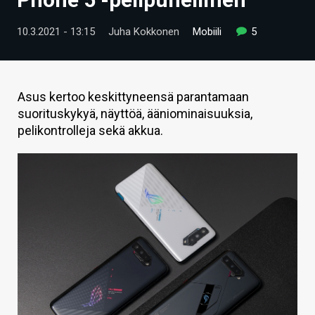
ARTIKKELIT
10.3.2021 - 13:15
Juha Kokkonen
Mobiili
5
VIDEOT
TECHBBS
Asus kertoo keskittyneensä parantamaan
TIETOA
suorituskykyä, näyttöä, ääniominaisuuksia,
pelikontrolleja sekä akkua.
HINTA.FI
KAUPPA
VAIHDA TEEMA
HAKU