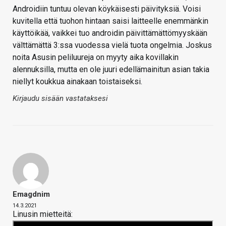
Androidiin tuntuu olevan köykäisesti päivityksiä. Voisi
kuvitella että tuohon hintaan saisi laitteelle enemmänkin
käyttöikää, vaikkei tuo androidin päivittämättömyyskään
välttämättä 3:ssa vuodessa vielä tuota ongelmia. Joskus
noita Asusin peliluureja on myyty aika kovillakin
alennuksilla, mutta en ole juuri edellämainitun asian takia
niellyt koukkua ainakaan toistaiseksi.
Kirjaudu sisään vastataksesi
Emagdnim
14.3.2021
Linusin mietteitä: