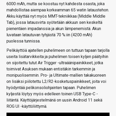
6000 mAh, mutta se koostuu nyt kahdesta osasta, joka
mahdollistaa aiempaa korkeamman 65 watin lataustehon.
Akku käyttää nyt myös MMT-tekniikkaa (Middle Middle
Tab), jossa latausvirta syötetään akkuun sen keskeltä
pienentäen impadanssia ja akun lämpenemistä. Akun
luvataan latautuvan tyhjästä 70 %:iin (4200 mAh)
puolessa tunnissa.
Pelikäyttöä ajatellen puhelimeen on tuttuun tapaan tarjolla
useita lisätarvikkeita ja puhelimen toisen kyljen päätyihin
on sijoitettu tutut Air Trigger -ultraäänipainikkeet, jotka
toimivat Asuksen mukaan entistäkin tarkemmin ja
monipuolisemmin. Pro- ja Ultimate-mallien takakuoreen
on lisäksi piilotettu L2/R2-kosketuspainikkeet, joita voi
hyödyntää pelikonsoliohjainten tapaan. Puhelimen
kyljestä löytyy myös edelleen toinen USB Type-C -
liitäntä. Käyttöjärjestelmänä on uusin Android 11 sekä
ROG UI -käyttöliittymä.