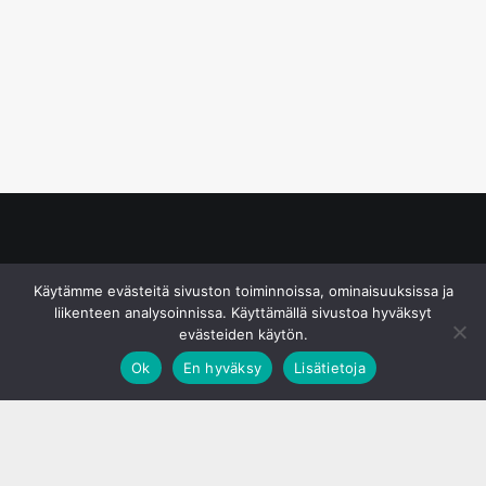
© S&J Media Oy
Käytämme evästeitä sivuston toiminnoissa, ominaisuuksissa ja
liikenteen analysoinnissa. Käyttämällä sivustoa hyväksyt
evästeiden käytön.
Ok
En hyväksy
Lisätietoja
;