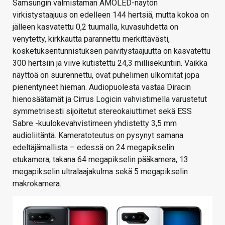
Samsungin valmistaman AMOLED-näytön
virkistystaajuus on edelleen 144 hertsiä, mutta kokoa on
jälleen kasvatettu 0,2 tuumalla, kuvasuhdetta on
venytetty, kirkkautta parannettu merkittävästi,
kosketuksentunnistuksen päivitystaajuutta on kasvatettu
300 hertsiin ja viive kutistettu 24,3 millisekuntiin. Vaikka
näyttöä on suurennettu, ovat puhelimen ulkomitat jopa
pienentyneet hieman. Audiopuolesta vastaa Diracin
hienosäätämät ja Cirrus Logicin vahvistimella varustetut
symmetrisesti sijoitetut stereokaiuttimet sekä ESS
Sabre -kuulokevahvistimeen yhdistetty 3,5 mm
audioliitäntä. Kameratoteutus on pysynyt samana
edeltäjämallista – edessä on 24 megapikselin
etukamera, takana 64 megapikselin pääkamera, 13
megapikselin ultralaajakulma sekä 5 megapikselin
makrokamera.