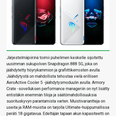
Järjestelmäpiirinä toimii puhelimen keskelle sijoitettu
uusimman sukupolven Snapdragon 888 5G, joka on
jäähdytetty höyrykammion ja grafiittikerrosten avulla.
Jäähdytystä on mahdollista tehostaa vielä erillisen
AeroActive Cooler 5 -jäähdytysmoduulin avulla. Armory
Crate -sovelluksen performance manageriin on nyt lisätty
entistäkin enemmän tiloja ja säätömahdollisuuksia
suorituskyvyn parantamista varten. Muistivariantteja on
useita ja RAM-muistia on tarjolla Ultimate-huippumallissa
peräti 18 gigatavua. Edeltäjän tapaan akun kapasiteetti on