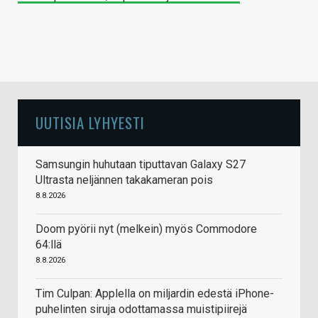
UUTISIA LYHYESTI
Samsungin huhutaan tiputtavan Galaxy S27
Ultrasta neljännen takakameran pois
8.8.2026
Doom pyörii nyt (melkein) myös Commodore
64:llä
8.8.2026
Tim Culpan: Applella on miljardin edestä iPhone-
puhelinten siruja odottamassa muistipiirejä