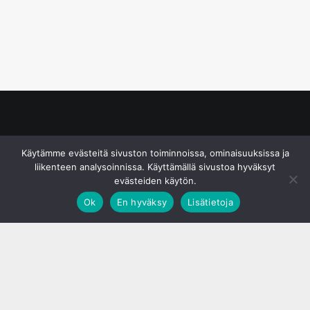
© S&J Media Oy
Käytämme evästeitä sivuston toiminnoissa, ominaisuuksissa ja
liikenteen analysoinnissa. Käyttämällä sivustoa hyväksyt
evästeiden käytön.
Ok
En hyväksy
Lisätietoja
;