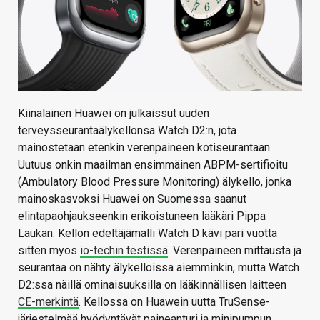
Kiinalainen Huawei on julkaissut uuden
terveysseurantaälykellonsa Watch D2:n, jota
mainostetaan etenkin verenpaineen kotiseurantaan.
Uutuus onkin maailman ensimmäinen ABPM-sertifioitu
(Ambulatory Blood Pressure Monitoring) älykello, jonka
mainoskasvoksi Huawei on Suomessa saanut
elintapaohjaukseenkin erikoistuneen lääkäri Pippa
Laukan. Kellon edeltäjämalli Watch D kävi pari vuotta
sitten myös
io-techin testissä
. Verenpaineen mittausta ja
seurantaa on nähty älykelloissa aiemminkin, mutta Watch
D2:ssa näillä ominaisuuksilla on lääkinnällisen laitteen
CE-merkintä
. Kellossa on Huawein uutta TruSense-
järjestelmää hyödyntävät paineanturi ja minipumpun