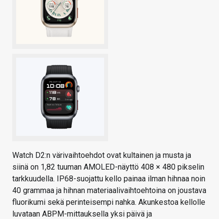
Watch D2:n värivaihtoehdot ovat kultainen ja musta ja
siinä on 1,82 tuuman AMOLED-näyttö 408 × 480 pikselin
tarkkuudella. IP68-suojattu kello painaa ilman hihnaa noin
40 grammaa ja hihnan materiaalivaihtoehtoina on joustava
fluorikumi sekä perinteisempi nahka. Akunkestoa kellolle
luvataan ABPM-mittauksella yksi päivä ja