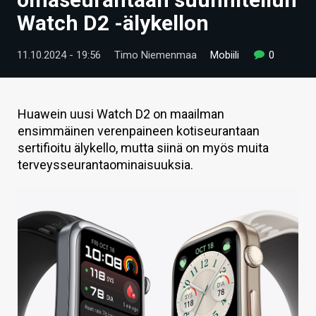
ARTIKKELIT
Watch D2 -älykellon
VIDEOT
11.10.2024 - 19:56
Timo Niemenmaa
Mobiili
0
TECHBBS
TIETOA
Huawein uusi Watch D2 on maailman
ensimmäinen verenpaineen kotiseurantaan
HINTA.FI
sertifioitu älykello, mutta siinä on myös muita
terveysseurantaominaisuuksia.
KAUPPA
VAIHDA TEEMA
HAKU