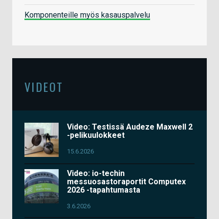
Komponenteille myös kasauspalvelu
VIDEOT
Video: Testissä Audeze Maxwell 2
-pelikuulokkeet
15.6.2026
Video: io-techin
messuosastoraportit Computex
2026 -tapahtumasta
3.6.2026