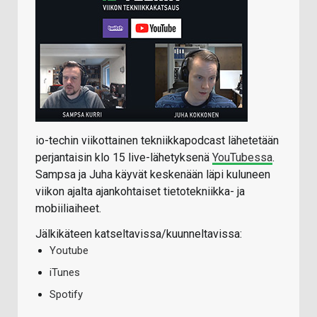
io-techin viikottainen tekniikkapodcast lähetetään
perjantaisin klo 15 live-lähetyksenä
YouTubessa
.
Sampsa ja Juha käyvät keskenään läpi kuluneen
viikon ajalta ajankohtaiset tietotekniikka- ja
mobiiliaiheet.
Jälkikäteen katseltavissa/kuunneltavissa:
Youtube
iTunes
Spotify