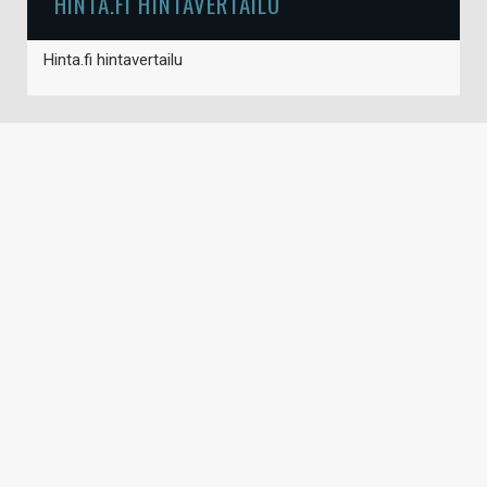
HINTA.FI HINTAVERTAILU
Hinta.fi hintavertailu