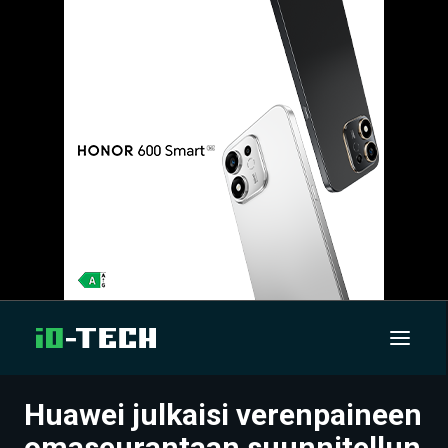
Huawei julkaisi verenpaineen
UUTISET
omaseurantaan suunnitellun