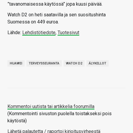
”tavanomaisessa käytössä” jopa kuusi päivää.
Watch D2 on heti saatavilla ja sen suositushinta
Suomessa on 449 euroa.
Lähde:
Lehdistötiedote
,
Tuotesivut
HUAWEI
TERVEYSSEURANTA
WATCH D2
ÄLYKELLOT
Kommentoi uutista tai artikkelia foorumilla
(Kommentointi sivuston puolella toistakseksi pois
käytöstä)
Lähetä palautetta / raportoi kirjoitusvirheestä