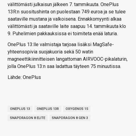
välittömästi julkaisun jälkeen 7. tammikuuta. OnePlus
13R:n suositushinta on puolestaan 749 euroa ja se tulee
saataville mustana ja valkoisena. Ennakkomyynti alkaa
välittömästi ja saataville laite saapuu 14. tammikuuta klo
9. Puhelimien pakkauksissa ei toimiteta enää laturia.
OnePlus 13:lle valmistaja tarjoaa lisäksi MagSafe-
yhteensopivia suojakuoria sekä 50 watin
magneettikiinnitteisen langattoman AIRVOOC-pikalaturin,
jolla OnePlus 13:n saa ladattua täyteen 75 minuutissa.
Lähde: OnePlus
ONEPLUS 13
ONEPLUS 13R
OXYGENOS 15
SNAPDRAGON 8 ELITE
SNAPDRAGON 8 GEN 3