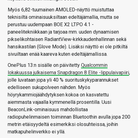
Myös 6,82-tuumainen AMOLED-näyttö muistuttaa
teknisiltä ominaisuuksiltaan edeltäjämallia, mutta se
perustuu uudempaan BOE X2 LTPO 4.1 -
paneelitekniikkaan ja tarjoaa mm. uuden dynaamisen
pikselikohtaisen RadiantView-kirkkaudenhallinnan sekä
hansikastilan (Glove Mode). Lisäksi näyttö ei ole pitkiltä
sivuiltaan enää kaareva kuten edeltäjämallissa.
OnePlus 13:n sisälle on päivitetty
Qualcommin
lokakuussa julkaisema Snapdragon 8 Elite -lippulaivapiiri
,
jolle luvataan jopa yli 40 % suorituskykyparannukset
edelliseen sukupolveen nähden. Myös
höyrykammiojäähdytyksen kokoa on kasvatettu
aiemmasta vajaalla kymmenellä prosentilla. Uusi
BeaconLink-ominaisuus mahdollistaa
radiopuhelinmaisen toiminnan Bluetoothin avulla jopa 200
metrin etäisyydeltä esimerkiksi olosuhteissa, joihin
matkapuhelinverkko ei yllä.