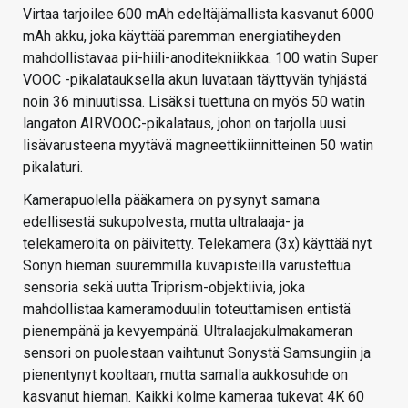
Virtaa tarjoilee 600 mAh edeltäjämallista kasvanut 6000
mAh akku, joka käyttää paremman energiatiheyden
mahdollistavaa pii-hiili-anoditekniikkaa. 100 watin Super
VOOC -pikalatauksella akun luvataan täyttyvän tyhjästä
noin 36 minuutissa. Lisäksi tuettuna on myös 50 watin
langaton AIRVOOC-pikalataus, johon on tarjolla uusi
lisävarusteena myytävä magneettikiinnitteinen 50 watin
pikalaturi.
Kamerapuolella pääkamera on pysynyt samana
edellisestä sukupolvesta, mutta ultralaaja- ja
telekameroita on päivitetty. Telekamera (3x) käyttää nyt
Sonyn hieman suuremmilla kuvapisteillä varustettua
sensoria sekä uutta Triprism-objektiivia, joka
mahdollistaa kameramoduulin toteuttamisen entistä
pienempänä ja kevyempänä. Ultralaajakulmakameran
sensori on puolestaan vaihtunut Sonystä Samsungiin ja
pienentynyt kooltaan, mutta samalla aukkosuhde on
kasvanut hieman. Kaikki kolme kameraa tukevat 4K 60