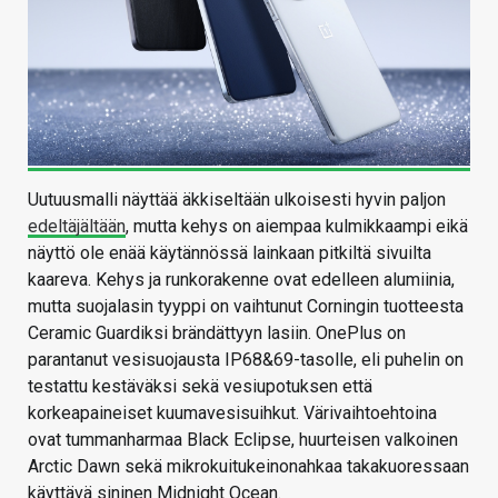
Uutuusmalli näyttää äkkiseltään ulkoisesti hyvin paljon
edeltäjältään
, mutta kehys on aiempaa kulmikkaampi eikä
näyttö ole enää käytännössä lainkaan pitkiltä sivuilta
kaareva. Kehys ja runkorakenne ovat edelleen alumiinia,
mutta suojalasin tyyppi on vaihtunut Corningin tuotteesta
Ceramic Guardiksi brändättyyn lasiin. OnePlus on
parantanut vesisuojausta IP68&69-tasolle, eli puhelin on
testattu kestäväksi sekä vesiupotuksen että
korkeapaineiset kuumavesisuihkut. Värivaihtoehtoina
ovat tummanharmaa Black Eclipse, huurteisen valkoinen
Arctic Dawn sekä mikrokuitukeinonahkaa takakuoressaan
käyttävä sininen Midnight Ocean.