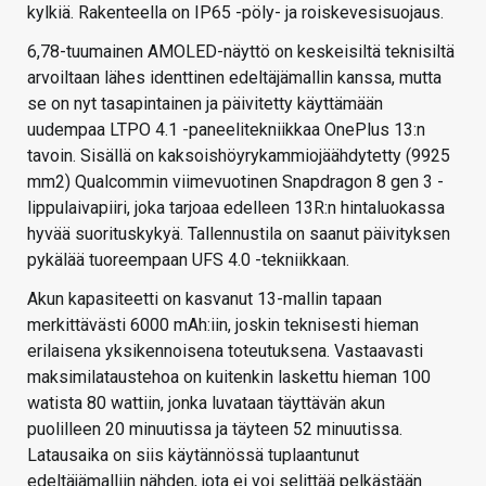
kylkiä. Rakenteella on IP65 -pöly- ja roiskevesisuojaus.
6,78-tuumainen AMOLED-näyttö on keskeisiltä teknisiltä
arvoiltaan lähes identtinen edeltäjämallin kanssa, mutta
se on nyt tasapintainen ja päivitetty käyttämään
uudempaa LTPO 4.1 -paneelitekniikkaa OnePlus 13:n
tavoin. Sisällä on kaksoishöyrykammiojäähdytetty (9925
mm2) Qualcommin viimevuotinen Snapdragon 8 gen 3 -
lippulaivapiiri, joka tarjoaa edelleen 13R:n hintaluokassa
hyvää suorituskykyä. Tallennustila on saanut päivityksen
pykälää tuoreempaan UFS 4.0 -tekniikkaan.
Akun kapasiteetti on kasvanut 13-mallin tapaan
merkittävästi 6000 mAh:iin, joskin teknisesti hieman
erilaisena yksikennoisena toteutuksena. Vastaavasti
maksimilataustehoa on kuitenkin laskettu hieman 100
watista 80 wattiin, jonka luvataan täyttävän akun
puolilleen 20 minuutissa ja täyteen 52 minuutissa.
Latausaika on siis käytännössä tuplaantunut
edeltäjämalliin nähden, jota ei voi selittää pelkästään