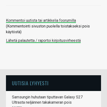
Kommentoi uutista tai artikkelia foorumilla
(Kommentointi sivuston puolella toistakseksi pois
käytöstä)
Lähetä palautetta / raportoi kirjoitusvirheestä
UUTISIA LYHYESTI
Samsungin huhutaan tiputtavan Galaxy S27
Ultrasta neljännen takakameran pois