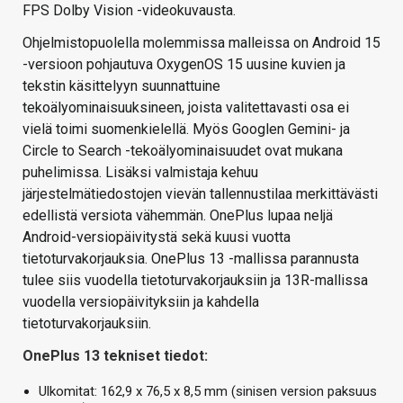
FPS Dolby Vision -videokuvausta.
Ohjelmistopuolella molemmissa malleissa on Android 15
-versioon pohjautuva OxygenOS 15 uusine kuvien ja
tekstin käsittelyyn suunnattuine
tekoälyominaisuuksineen, joista valitettavasti osa ei
vielä toimi suomenkielellä. Myös Googlen Gemini- ja
Circle to Search -tekoälyominaisuudet ovat mukana
puhelimissa. Lisäksi valmistaja kehuu
järjestelmätiedostojen vievän tallennustilaa merkittävästi
edellistä versiota vähemmän. OnePlus lupaa neljä
Android-versiopäivitystä sekä kuusi vuotta
tietoturvakorjauksia. OnePlus 13 -mallissa parannusta
tulee siis vuodella tietoturvakorjauksiin ja 13R-mallissa
vuodella versiopäivityksiin ja kahdella
tietoturvakorjauksiin.
OnePlus 13 tekniset tiedot:
Ulkomitat: 162,9 x 76,5 x 8,5 mm (sinisen version paksuus