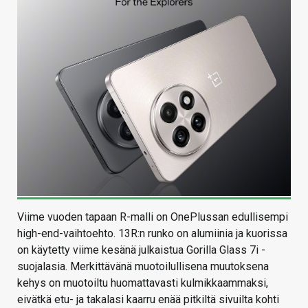
Viime vuoden tapaan R-malli on OnePlussan edullisempi
high-end-vaihtoehto. 13R:n runko on alumiinia ja kuorissa
on käytetty viime kesänä julkaistua Gorilla Glass 7i -
suojalasia. Merkittävänä muotoilullisena muutoksena
kehys on muotoiltu huomattavasti kulmikkaammaksi,
eivätkä etu- ja takalasi kaarru enää pitkiltä sivuilta kohti