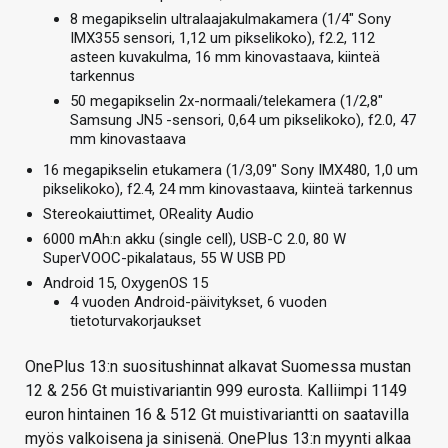
8 megapikselin ultralaajakulmakamera (1/4″ Sony
IMX355 sensori, 1,12 um pikselikoko), f2.2, 112
asteen kuvakulma, 16 mm kinovastaava, kiinteä
tarkennus
50 megapikselin 2x-normaali/telekamera (1/2,8″
Samsung JN5 -sensori, 0,64 um pikselikoko), f2.0, 47
mm kinovastaava
16 megapikselin etukamera (1/3,09″ Sony IMX480, 1,0 um
pikselikoko), f2.4, 24 mm kinovastaava, kiinteä tarkennus
Stereokaiuttimet, OReality Audio
6000 mAh:n akku (single cell), USB-C 2.0, 80 W
SuperVOOC-pikalataus, 55 W USB PD
Android 15, OxygenOS 15
4 vuoden Android-päivitykset, 6 vuoden
tietoturvakorjaukset
OnePlus 13:n suositushinnat alkavat Suomessa mustan
12 & 256 Gt muistivariantin 999 eurosta. Kalliimpi 1149
euron hintainen 16 & 512 Gt muistivariantti on saatavilla
myös valkoisena ja sinisenä. OnePlus 13:n myynti alkaa