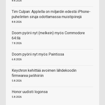
8.8.2026
Tim Culpan: Applella on miljardin edestä iPhone-
puhelinten siruja odottamassa muistipiirejä
8.8.2026
Doom pyörii nyt (melkein) myös Commodore
64:llä
7.8.2026
Doom pyörii nyt myös Paintissa
6.8.2026
Keychron kehittää avoimen lähdekoodin
firmwarea pelihiiriin
5.8.2026
Honor uudisti logonsa
5.8.2026