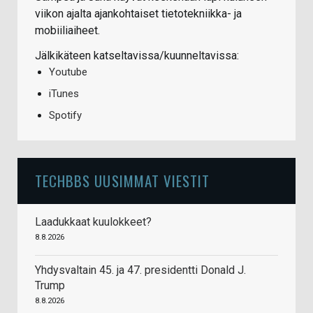
viikon ajalta ajankohtaiset tietotekniikka- ja
mobiiliaiheet.
Jälkikäteen katseltavissa/kuunneltavissa:
Youtube
iTunes
Spotify
TECHBBS UUSIMMAT VIESTIT
Laadukkaat kuulokkeet?
8.8.2026
Yhdysvaltain 45. ja 47. presidentti Donald J.
Trump
8.8.2026