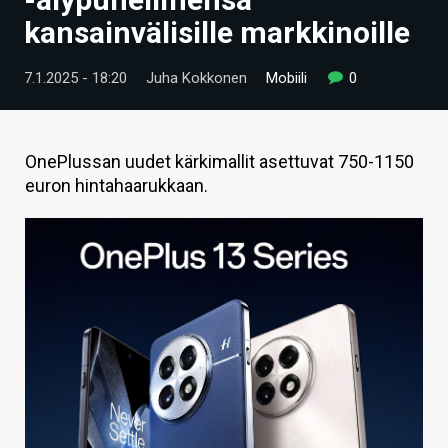
ARTIKKELIT
kansainvälisille markkinoille
VIDEOT
7.1.2025 - 18:20
Juha Kokkonen
Mobiili
0
TECHBBS
TIETOA
OnePlussan uudet kärkimallit asettuvat 750-1150
euron hintahaarukkaan.
HINTA.FI
KAUPPA
VAIHDA TEEMA
HAKU