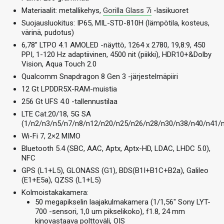
Materiaalit: metallikehys,
Gorilla Glass 7i
-lasikuoret
Suojausluokitus: IP65, MIL-STD-810H (lämpötila, kosteus,
värinä, pudotus)
6,78” LTPO 4.1 AMOLED -näyttö, 1264 x 2780, 19,8:9, 450
PPI, 1-120 Hz adaptiivinen, 4500 nit (piikki), HDR10+&Dolby
Vision, Aqua Touch 2.0
Qualcomm Snapdragon 8 Gen 3 -järjestelmäpiiri
12 Gt LPDDR5X-RAM-muistia
256 Gt UFS 4.0 -tallennustilaa
LTE Cat.20/18, 5G SA
(1/n2/n3/n5/n7/n8/n12/n20/n25/n26/n28/n30/n38/n40/n41/
Wi-Fi 7, 2×2 MIMO
Bluetooth 5.4 (SBC, AAC, Aptx, Aptx-HD, LDAC, LHDC 5.0),
NFC
GPS (L1+L5), GLONASS (G1), BDS(B1I+B1C+B2a), Galileo
(E1+E5a), QZSS (L1+L5)
Kolmoistakakamera:
50 megapikselin laajakulmakamera (1/1,56″ Sony LYT-
700 -sensori, 1,0 um pikselikoko), f1.8, 24 mm
kinovastaava polttoväli, OIS