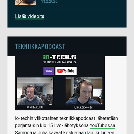
11.2.2026
Lisää videoita
TEKNIIKKAPODCAST
io-techin viikottainen tekniikkapodcast lähetetään
perjantaisin klo 15 live-lähetyksenä
YouTubessa
.
Sampsa ja Juha käyvät keskenään läpi kuluneen