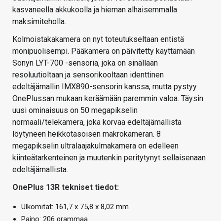
kasvaneella akkukoolla ja hieman alhaisemmalla
maksimiteholla.
Kolmoistakakamera on nyt toteutukseltaan entistä
monipuolisempi. Pääkamera on päivitetty käyttämään
Sonyn LYT-700 -sensoria, joka on sinällään
resoluutioltaan ja sensorikooltaan identtinen
edeltäjämallin IMX890-sensorin kanssa, mutta pystyy
OnePlussan mukaan keräämään paremmin valoa. Täysin
uusi ominaisuus on 50 megapikselin
normaali/telekamera, joka korvaa edeltäjämallista
löytyneen heikkotasoisen makrokameran. 8
megapikselin ultralaajakulmakamera on edelleen
kiinteätarkenteinen ja muutenkin peritytynyt sellaisenaan
edeltäjämallista.
OnePlus 13R tekniset tiedot:
Ulkomitat: 161,7 x 75,8 x 8,02 mm
Paino: 206 grammaa