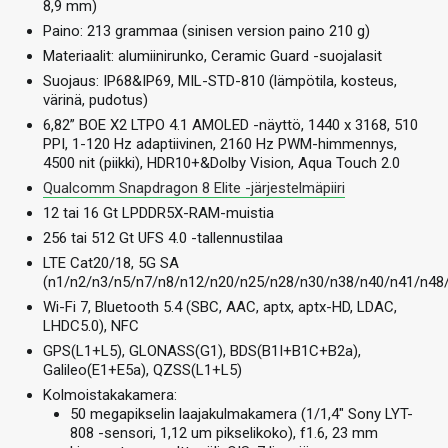
8,9 mm)
Paino: 213 grammaa (sinisen version paino 210 g)
Materiaalit: alumiinirunko, Ceramic Guard -suojalasit
Suojaus: IP68&IP69, MIL-STD-810 (lämpötila, kosteus,
värinä, pudotus)
6,82” BOE X2 LTPO 4.1 AMOLED -näyttö, 1440 x 3168, 510
PPI, 1-120 Hz adaptiivinen, 2160 Hz PWM-himmennys,
4500 nit (piikki), HDR10+&Dolby Vision, Aqua Touch 2.0
Qualcomm Snapdragon 8 Elite -järjestelmäpiiri
12 tai 16 Gt LPDDR5X-RAM-muistia
256 tai 512 Gt UFS 4.0 -tallennustilaa
LTE Cat20/18, 5G SA
(n1/n2/n3/n5/n7/n8/n12/n20/n25/n28/n30/n38/n40/n41/n48
Wi-Fi 7, Bluetooth 5.4 (SBC, AAC, aptx, aptx-HD, LDAC,
LHDC5.0), NFC
GPS(L1+L5), GLONASS(G1), BDS(B1I+B1C+B2a),
Galileo(E1+E5a), QZSS(L1+L5)
Kolmoistakakamera:
50 megapikselin laajakulmakamera (1/1,4″ Sony LYT-
808 -sensori, 1,12 um pikselikoko), f1.6, 23 mm