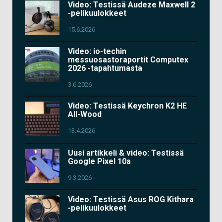
Video: Testissä Audeze Maxwell 2
-pelikuulokkeet
15.6.2026
Video: io-techin
messuosastoraportit Computex
2026 -tapahtumasta
3.6.2026
Video: Testissä Keychron K2 HE
All-Wood
13.4.2026
Uusi artikkeli & video: Testissä
Google Pixel 10a
9.3.2026
Video: Testissä Asus ROG Kithara
-pelikuulokkeet