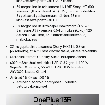
kinovastaava polttoväli, OIS, 7 linssiä
50 megapikselin telekamera (1/1,95” Sony LYT-600 -
sensori, 0,8 um pikselikoko), f2.6, Triprism-objektiivi,
3x polttoväli pääkameraan nähden, 73 mm
kinovastaava polttoväli, OIS
50 megapikselin ultralaajakulmakamera (1/2,75”
Samsung JN5 -sensori, 0,64 um pikselikoko), 120
asteen kuvakulma, f2.0, automaattitarkennus,
makrokuvaus
32 megapikselin etukamera (Sony IMX615, 0,8 um
pikselikoko), f2.4, 21 mm kinovastaava, kiinteä tarkennus
Stereokaiuttimet, OReality Audio, infrapunalähetin
6000 mAh:n dual-cell-akku, USB-C 3.2 gen 1, 100 W
SuperVOOC-lataus, 55 W USB PD, 50 W langaton
AirVOOC-lataus, Qi-tuki
Android 15, OxygenOS 15
4 vuoden Android-päivitykset, 6 vuoden
tietoturvakorjaukset