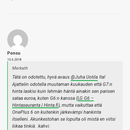
Ponsu
15.6.2018
Merkath
Tätä on odotettu, hyvä avaus
@Juha Uotila
lta!
Ajattelin odotella muutaman kuukauden että G7:n
hinta laskisi kuin lehmän häntä ainakin sen parisen
sataa euroa, kuten G6:n kanssa (
LG G6 –
Hintaseuranta | Hinta.fi
), mutta vaikuttaa että
OnePlus 6 on kuitenkin järkevämpi hankinta
itselleni. Akunkestohan se lopulta oli mistä en viitsi
liikaa tinkiä. :kahvi: