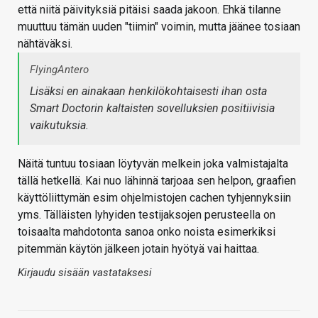
että niitä päivityksiä pitäisi saada jakoon. Ehkä tilanne
muuttuu tämän uuden "tiimin" voimin, mutta jäänee tosiaan
nähtäväksi.
FlyingAntero
Lisäksi en ainakaan henkilökohtaisesti ihan osta
Smart Doctorin kaltaisten sovelluksien positiivisia
vaikutuksia.
Näitä tuntuu tosiaan löytyvän melkein joka valmistajalta
tällä hetkellä. Kai nuo lähinnä tarjoaa sen helpon, graafien
käyttöliittymän esim ohjelmistojen cachen tyhjennyksiin
yms. Tälläisten lyhyiden testijaksojen perusteella on
toisaalta mahdotonta sanoa onko noista esimerkiksi
pitemmän käytön jälkeen jotain hyötyä vai haittaa.
Kirjaudu sisään vastataksesi