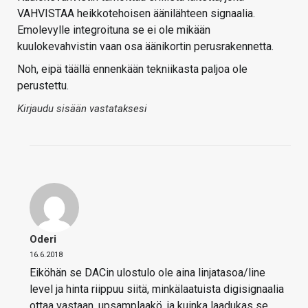
VAHVISTAA heikkotehoisen äänilähteen signaalia.
Emolevylle integroituna se ei ole mikään
kuulokevahvistin vaan osa äänikortin perusrakennetta.
Noh, eipä täällä ennenkään tekniikasta paljoa ole
perustettu.
Kirjaudu sisään vastataksesi
Oderi
16.6.2018
Eiköhän se DACin ulostulo ole aina linjatasoa/line
level ja hinta riippuu siitä, minkälaatuista digisignaalia
ottaa vastaan, upsamplaakö, ja kuinka laadukas se