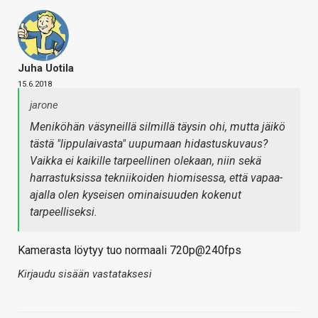
Juha Uotila
15.6.2018
jarone
Meniköhän väsyneillä silmillä täysin ohi, mutta jäikö
tästä "lippulaivasta" uupumaan hidastuskuvaus?
Vaikka ei kaikille tarpeellinen olekaan, niin sekä
harrastuksissa tekniikoiden hiomisessa, että vapaa-
ajalla olen kyseisen ominaisuuden kokenut
tarpeelliseksi.
Kamerasta löytyy tuo normaali 720p@240fps
Kirjaudu sisään vastataksesi