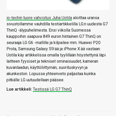
io-techin tuore vahvistus Juha Uotila
aloittaa uransa
sivustollamme vauhdilla testiartikkelilla LG:n uudesta G7
ThinQ -älypuhelimesta. Ensi viikolla Suomessa
kauppoihin saapuva 849 euron hintainen G7 ThinQ on
seuraaja LG G6 -mallille ja kilpailee mm. Huawei P20
Prota, Samsung Galaxy S9:ää ja iPhone X:ää vastaan.
Uotila käy artikkelissa omalla tyylillään höystettynä läpi
laitteen fyysiset ja tekniset ominaisuudet, kameran
kuvanlaadun, käyttöliittymän, suorituskyvyn ja
akunkeston. Lopussa yhteenveto paljastaa kuinka
pitkälle LG uutuudellaan pääsee.
Lue artikkeli:
Testissä LG G7 ThinQ