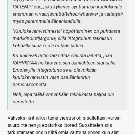
PAREMPI dac, joka kykenee syöttämään kuulokkeille
enemmän virtaa/jännittä/tehoa/whatever ja väitetysti
myös paremmalla äänenlaadulla.
"Kuulokevahvistimesta" höpöttäminen on puhdasta
markkinointijargonia, sillä integroidun ratkaisun
kohdalla siinä ei ole mitään järkeä.
Kuulokevahvistin tarkoittaa erillistä laitetta, joka
VAHVISTAA heikkotehoisen äänilähteen signaalia.
Emolevylle integroituna se ei ole mikään
kuulokevahvistin vaan osa äänikortin
perusrakennetta.
Noh, eipä täällä ennenkään tekniikasta paljoa ole
perustettu.
Vahvaksi kritiikiksi tämä viestisi oli sisällöltään varsin
suurpiirteinen ja epätarkka :bored: Suosittelen siis
tarkistamaan ensin niitä omia väitteitä ennen kuin alat