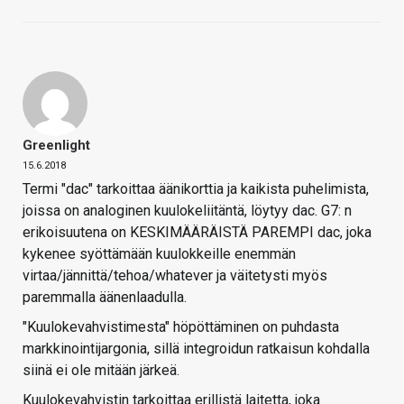
Greenlight
15.6.2018
Termi "dac" tarkoittaa äänikorttia ja kaikista puhelimista,
joissa on analoginen kuulokeliitäntä, löytyy dac. G7: n
erikoisuutena on KESKIMÄÄRÄISTÄ PAREMPI dac, joka
kykenee syöttämään kuulokkeille enemmän
virtaa/jännittä/tehoa/whatever ja väitetysti myös
paremmalla äänenlaadulla.
"Kuulokevahvistimesta" höpöttäminen on puhdasta
markkinointijargonia, sillä integroidun ratkaisun kohdalla
siinä ei ole mitään järkeä.
Kuulokevahvistin tarkoittaa erillistä laitetta, joka