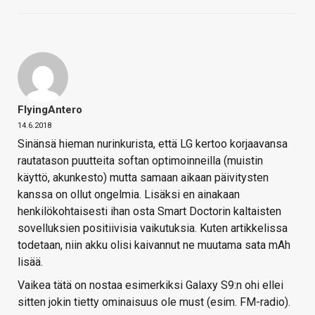
FlyingAntero
14.6.2018
Sinänsä hieman nurinkurista, että LG kertoo korjaavansa
rautatason puutteita softan optimoinneilla (muistin
käyttö, akunkesto) mutta samaan aikaan päivitysten
kanssa on ollut ongelmia. Lisäksi en ainakaan
henkilökohtaisesti ihan osta Smart Doctorin kaltaisten
sovelluksien positiivisia vaikutuksia. Kuten artikkelissa
todetaan, niin akku olisi kaivannut ne muutama sata mAh
lisää.
Vaikea tätä on nostaa esimerkiksi Galaxy S9:n ohi ellei
sitten jokin tietty ominaisuus ole must (esim. FM-radio).