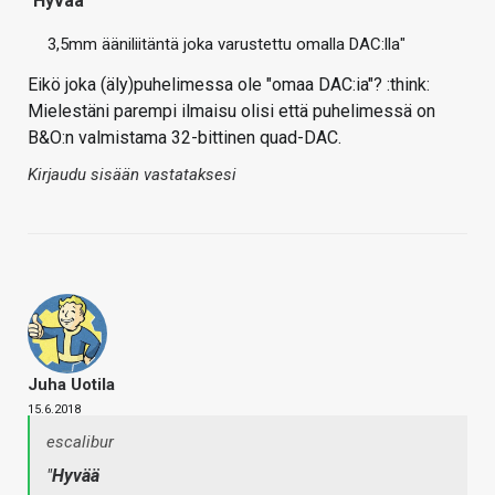
"
Hyvää
3,5mm ääniliitäntä joka varustettu omalla DAC:lla"
Eikö joka (äly)puhelimessa ole "omaa DAC:ia"? :think:
Mielestäni parempi ilmaisu olisi että puhelimessä on
B&O:n valmistama 32-bittinen quad-DAC.
Kirjaudu sisään vastataksesi
Juha Uotila
15.6.2018
escalibur
"
Hyvää