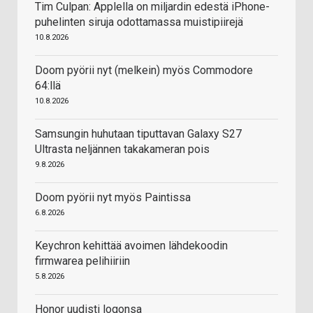
Tim Culpan: Applella on miljardin edestä iPhone-
puhelinten siruja odottamassa muistipiirejä
10.8.2026
Doom pyörii nyt (melkein) myös Commodore
64:llä
10.8.2026
Samsungin huhutaan tiputtavan Galaxy S27
Ultrasta neljännen takakameran pois
9.8.2026
Doom pyörii nyt myös Paintissa
6.8.2026
Keychron kehittää avoimen lähdekoodin
firmwarea pelihiiriin
5.8.2026
Honor uudisti logonsa