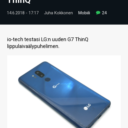
ARTIKKELIT
14.6.2018 - 17:17
Juha Kokkonen
Mobiili
24
VIDEOT
TECHBBS
io-tech testasi LG:n uuden G7 ThinQ
TIETOA
lippulaivaälypuhelimen.
HINTA.FI
KAUPPA
VAIHDA TEEMA
HAKU