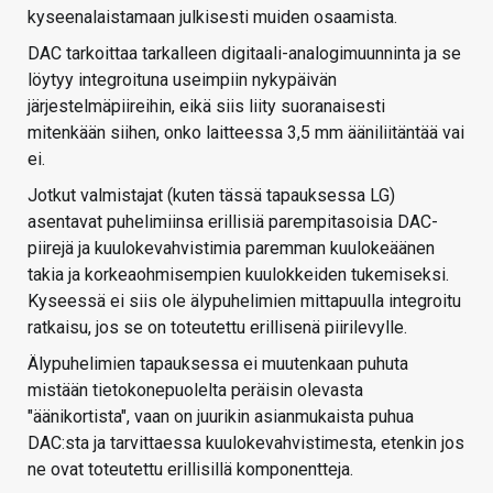
kyseenalaistamaan julkisesti muiden osaamista.
DAC tarkoittaa tarkalleen digitaali-analogimuunninta ja se
löytyy integroituna useimpiin nykypäivän
järjestelmäpiireihin, eikä siis liity suoranaisesti
mitenkään siihen, onko laitteessa 3,5 mm ääniliitäntää vai
ei.
Jotkut valmistajat (kuten tässä tapauksessa LG)
asentavat puhelimiinsa erillisiä parempitasoisia DAC-
piirejä ja kuulokevahvistimia paremman kuulokeäänen
takia ja korkeaohmisempien kuulokkeiden tukemiseksi.
Kyseessä ei siis ole älypuhelimien mittapuulla integroitu
ratkaisu, jos se on toteutettu erillisenä piirilevylle.
Älypuhelimien tapauksessa ei muutenkaan puhuta
mistään tietokonepuolelta peräisin olevasta
"äänikortista", vaan on juurikin asianmukaista puhua
DAC:sta ja tarvittaessa kuulokevahvistimesta, etenkin jos
ne ovat toteutettu erillisillä komponentteja.