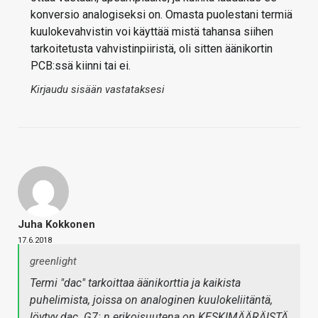
konversio analogiseksi on. Omasta puolestani termiä
kuulokevahvistin voi käyttää mistä tahansa siihen
tarkoitetusta vahvistinpiiristä, oli sitten äänikortin
PCB:ssä kiinni tai ei.
Kirjaudu sisään vastataksesi
Juha Kokkonen
17.6.2018
greenlight
Termi "dac" tarkoittaa äänikorttia ja kaikista
puhelimista, joissa on analoginen kuulokeliitäntä,
löytyy dac. G7: n erikoisuutena on KESKIMÄÄRÄISTÄ