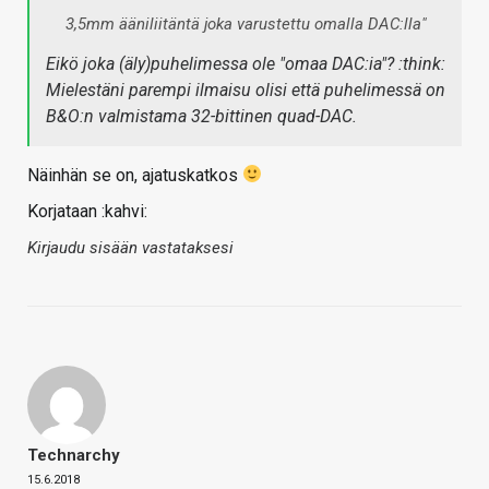
3,5mm ääniliitäntä joka varustettu omalla DAC:lla"
Eikö joka (äly)puhelimessa ole "omaa DAC:ia"? :think:
Mielestäni parempi ilmaisu olisi että puhelimessä on
B&O:n valmistama 32-bittinen quad-DAC.
Näinhän se on, ajatuskatkos
Korjataan :kahvi:
Kirjaudu sisään vastataksesi
Technarchy
15.6.2018