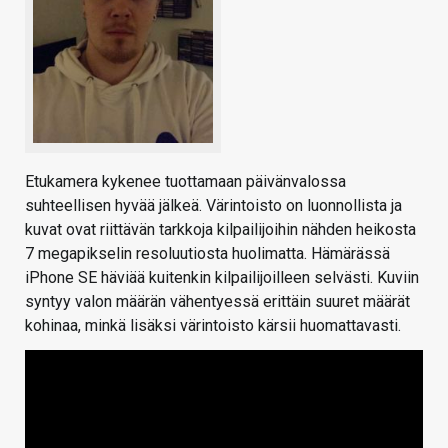
Etukamera kykenee tuottamaan päivänvalossa
suhteellisen hyvää jälkeä. Värintoisto on luonnollista ja
kuvat ovat riittävän tarkkoja kilpailijoihin nähden heikosta
7 megapikselin resoluutiosta huolimatta. Hämärässä
iPhone SE häviää kuitenkin kilpailijoilleen selvästi. Kuviin
syntyy valon määrän vähentyessä erittäin suuret määrät
kohinaa, minkä lisäksi värintoisto kärsii huomattavasti.