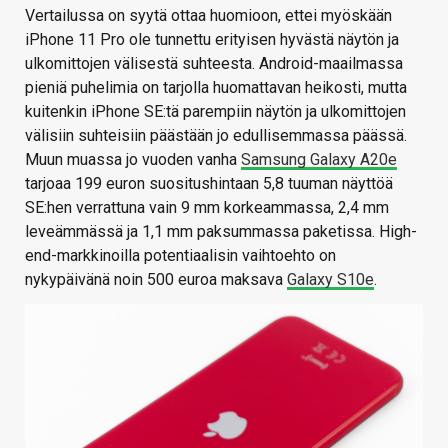
Vertailussa on syytä ottaa huomioon, ettei myöskään
iPhone 11 Pro ole tunnettu erityisen hyvästä näytön ja
ulkomittojen välisestä suhteesta. Android-maailmassa
pieniä puhelimia on tarjolla huomattavan heikosti, mutta
kuitenkin iPhone SE:tä parempiin näytön ja ulkomittojen
välisiin suhteisiin päästään jo edullisemmassa päässä.
Muun muassa jo vuoden vanha
Samsung Galaxy A20e
tarjoaa 199 euron suositushintaan 5,8 tuuman näyttöä
SE:hen verrattuna vain 9 mm korkeammassa, 2,4 mm
leveämmässä ja 1,1 mm paksummassa paketissa. High-
end-markkinoilla potentiaalisin vaihtoehto on
nykypäivänä noin 500 euroa maksava
Galaxy S10e
.