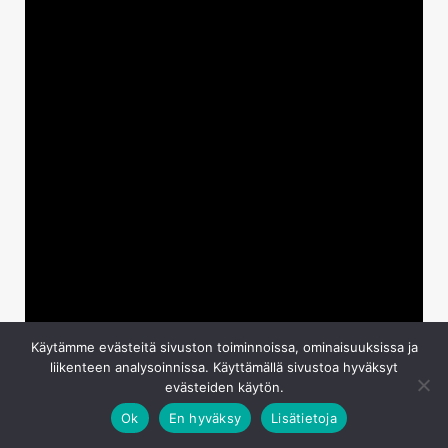
Käytämme evästeitä sivuston toiminnoissa, ominaisuuksissa ja
liikenteen analysoinnissa. Käyttämällä sivustoa hyväksyt
evästeiden käytön.
Videokuvauksen osalta iPhone SE osoittautuu Applen
Ok
En hyväksy
Lisätietoja
puhelimille tyypillisesti hyväksi suorittajaksi. Puhelin