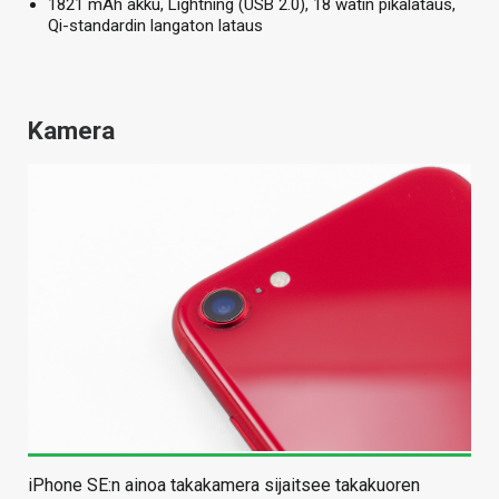
1821 mAh akku, Lightning (USB 2.0), 18 watin pikalataus,
Qi-standardin langaton lataus
Kamera
iPhone SE:n ainoa takakamera sijaitsee takakuoren