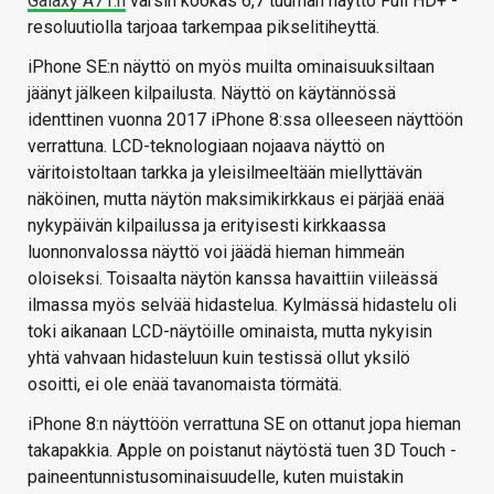
Galaxy A71:n
varsin kookas 6,7 tuuman näyttö Full HD+ -
resoluutiolla tarjoaa tarkempaa pikselitiheyttä.
iPhone SE:n näyttö on myös muilta ominaisuuksiltaan
jäänyt jälkeen kilpailusta. Näyttö on käytännössä
identtinen vuonna 2017 iPhone 8:ssa olleeseen näyttöön
verrattuna. LCD-teknologiaan nojaava näyttö on
väritoistoltaan tarkka ja yleisilmeeltään miellyttävän
näköinen, mutta näytön maksimikirkkaus ei pärjää enää
nykypäivän kilpailussa ja erityisesti kirkkaassa
luonnonvalossa näyttö voi jäädä hieman himmeän
oloiseksi. Toisaalta näytön kanssa havaittiin viileässä
ilmassa myös selvää hidastelua. Kylmässä hidastelu oli
toki aikanaan LCD-näytöille ominaista, mutta nykyisin
yhtä vahvaan hidasteluun kuin testissä ollut yksilö
osoitti, ei ole enää tavanomaista törmätä.
iPhone 8:n näyttöön verrattuna SE on ottanut jopa hieman
takapakkia. Apple on poistanut näytöstä tuen 3D Touch -
paineentunnistusominaisuudelle, kuten muistakin