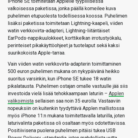
iPhone SE toimitetaan Applelle tyypillisessä
valkoisessa paketissa, jonka päällä komeilee kuva
puhelimen etupuolesta todellisessa koossa. Puhelimen
lisäksi paketissa toimitetaan Lightning-kaapeli, viiden
watin verkkovirta-adapteri, Lightning-liitäntäiset
EarPods-nappikuulokkeet, korttikelkan irrotustyökalu,
perinteiset pikakäyttöohjeet ja tuotelaput sekä kaksi
suurikokoista Apple-tarraa.
Vain viiden watin verkkovirta-adapterin toimittaminen
500 euron puhelimen mukana on nykypäivänä heikko
suoritus varsinkin, kun iPhone SE tukee 18 watin
pikalatausta. Puhelimen ostajan omalle vastuulle jää siis
investoida vielä lisää tehokkaampaan laturiin –
Applen
valikoimista
sellaisen saa noin 35 eurolla. Vastaaviin
nopeuksiin on kuitenkin tyydyttävä Applen mallistossa
myös iPhone 11:n mukana toimitettavalla laturilla, joten
laturivalinta paketissa oli osaltaan myös odotettavissa.
Positiivisena puolena puhelimen pitäisi tukea USB
Power Delivery -standardia, joten mahdollista uutta