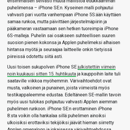
ensimmäisen selvästi muuta mallistoa edukkaamman
puhelimensa – iPhone SE:n. Kyseinen malli pohjautui
vahvasti pari vuotta vanhempaan iPhone 5S:ään käyttäen
samaa runkoa, mutta päivittäen järjestelmäpiirin ja
pääkameran vastaamaan sen hetken tuoreimpia iPhone
6S-malleja. Puhelin sai osakseen suhteellisen suuren
suosion pienen kokonsa ja Applen puhelimeksi alhaisen
hintansa myötä ja seuraajaa laitteelle onkin tietyissä
piireissä odotettu siitä asti.
Uusi toisen sukupolven iPhone SE
julkistettiin viimein
noin kuukausi sitten 15. huhtikuuta
ja kauppoihin laite tuli
saataville viikkoa myöhemmin. Värivaihtoehdot ovat
musta, valkoinen ja punainen, joista viimeistä myös
testikappaleemme edustaa. Edeltäneen SE-mallin tavoin
myös uusi tulokas pohjautuu vahvasti Applen aiemman
puhelimen runkoon. iPhone SE:n erottaminen iPhone
8:sta voikin olla hankalaa sillä puhelimen ainoiksi
ulkoisiksi erottaviksi tekijöiksi jäävät hieman siirretty
Applen omenalogo ja jokaisessa värivaihtoehdossa