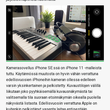
Kamerasovellus iPhone SE:ssä on iPhone 11 -malleista
tuttu. Käytännössä muutosta on hyvin vähän verrattuna
edellisvuosien iPhoneihin kameran ollessa edelleen
varsin yksinkertainen ja pelkistetty. Kuvaustilojen välillä
liikutaan joko pyyhkäisemällä kuvausnäkymästä tai
valitsemalla tila suoraan etsinnäkymän oikealla puolella
näkyvästä listasta. Edellisvuosiin verrattuna Apple on
kuitenkin pelkistänyt vasenta laitaa entisestään