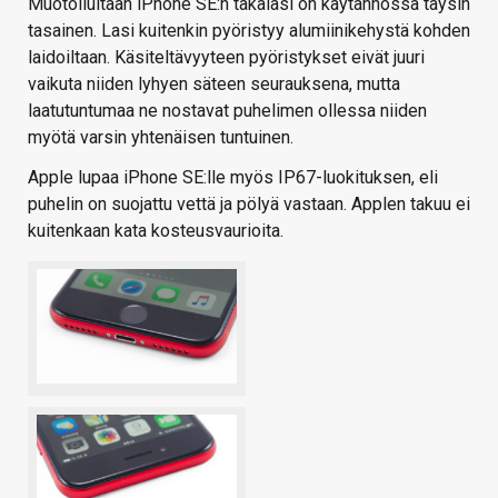
Muotoilultaan iPhone SE:n takalasi on käytännössä täysin
tasainen. Lasi kuitenkin pyöristyy alumiinikehystä kohden
laidoiltaan. Käsiteltävyyteen pyöristykset eivät juuri
vaikuta niiden lyhyen säteen seurauksena, mutta
laatutuntumaa ne nostavat puhelimen ollessa niiden
myötä varsin yhtenäisen tuntuinen.
Apple lupaa iPhone SE:lle myös IP67-luokituksen, eli
puhelin on suojattu vettä ja pölyä vastaan. Applen takuu ei
kuitenkaan kata kosteusvaurioita.