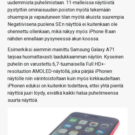
uudemmista puhelimistaan. 11-malleissa näytöistä
pystyttiin ominaisuuden poiston myötä tekemään
ohuempia ja vapautuneen tilan myötä akuista suurempia.
Negatiivisena puolena SE:n näyttöä ei kuitenkaan ole
ohennettu ollenkaan, mikä näkyy myös iPhone 8:aan
nähden ennallaan pysyneessä akun koossa.
Esimerkiksi aiemmin mainittu Samsung Galaxy A71
tarjoaa huomattavasti laadukkaamman näytön. Kyseinen
puhelin on varustettu 6,7-tuumaisella Full HD+-
resoluution AMOLED-näytöllä, joka pärjää iPhonen
näytölle niin värintoistoltaan kuin myös kirkkaudeltaan.
iPhonen eduksi on kuitenkin todettava, ettei yhtä pientä
näyttöä juuri löydy, eivätkä kaikki halua puhelimeensa
suurta näyttöä.