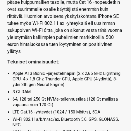
pääse huippumallien tasolle, mutta Cat.16 -nopeudetkin
ovat suurimmalle osalle käyttäjistä enemmän kuin
riittäviä. Huomion arvoisena yksityiskohtana iPhone SE
tukee myös Wi-Fi 802.11 ax -yhteyksiä eli uusimman
sukupolven Wi-Fi 6:tta, joka on alkanut vasta tänä vuonna
yleistymään kalliimpien puhelimien markkinoilla. 500
euron hintaluokassa tuen löytyminen on positiivinen
yllätys.
Tekniset ominaisuudet:
Apple A13 Bionic -järjestelmäpiiri (2 x 2,65 GHz Lightning
CPU, 4 x 1,8 Ghz Thunder CPU, Apple GPU (4 ydintä), 8-
ydin 3th gen Neural Engine)
3 Gt RAM
64, 128 tai 256 Gt NVMe-tallennustilaa (128 Gt mallissa
vapaana noin 120 Gt)
LTE Cat.16 -yhteydet (1024 / 150 Mbit/s), 5CA
Wi-Fi 802.11a/b/n/ac/ax, Bluetooth 5.0, GPS, GLONASS,
NFC