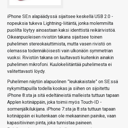
iPhone SE:n alapäädyssä sijaitsee keskellä USB 2.0 -
nopeuksia tukeva Lightning-liitäntä, jonka molemmilta
puolilta löytyy ainoastaan kaksi identtistä reikärivistöä.
Oikeanpuoleisen rivistön takana sijaitsee toinen
puhelimen stereokaiuttimista, mutta vasen rivistö on
olemassa todennäköisesti vain ulkonäön symmetrian
vuoksi. Rivistön takana on luultavasti kuitenkin ainakin
puhelimen mikrofoni. Kuulokeliitäntää puhelimesta ei
valitettavasti löydy.
Puhelimen näytön alapuolinen ”leukakaistale” on SE:ssä
nykymittapuilla todella kookas ja siihen on sijoitettu
iPhone 8:sta ja sitä edeltäneistä malleista tuttuun tapaan
Applen kotinäppäin, joka toimii myös Touch-ID -
sormenjälkilukijana. iPhone 7:sta ja 8:sta tuttuun tapaan
kotinäppäin ei kuitenkaan ole mekaaninen painike, vaan
kapasitiivinen pinta, joka tunnistaa paineen.