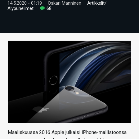
14.5.2020 - 01:19
Oskari Manninen
Artikkelit
/
ARTIKKELIT
Älypuhelimet
68
VIDEOT
TECHBBS
TIETOA
HINTA.FI
KAUPPA
VAIHDA TEEMA
HAKU
Maaliskuussa 2016 Apple julkaisi iPhone-mallistoonsa