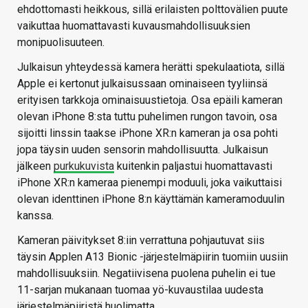
ehdottomasti heikkous, sillä erilaisten polttovälien puute
vaikuttaa huomattavasti kuvausmahdollisuuksien
monipuolisuuteen.
Julkaisun yhteydessä kamera herätti spekulaatiota, sillä
Apple ei kertonut julkaisussaan ominaiseen tyyliinsä
erityisen tarkkoja ominaisuustietoja. Osa epäili kameran
olevan iPhone 8:sta tuttu puhelimen rungon tavoin, osa
sijoitti linssin taakse iPhone XR:n kameran ja osa pohti
jopa täysin uuden sensorin mahdollisuutta. Julkaisun
jälkeen
purkukuvista
kuitenkin paljastui huomattavasti
iPhone XR:n kameraa pienempi moduuli, joka vaikuttaisi
olevan identtinen iPhone 8:n käyttämän kameramoduulin
kanssa.
Kameran päivitykset 8:iin verrattuna pohjautuvat siis
täysin Applen A13 Bionic -järjestelmäpiirin tuomiin uusiin
mahdollisuuksiin. Negatiivisena puolena puhelin ei tue
11-sarjan mukanaan tuomaa yö-kuvaustilaa uudesta
järjestelmäpiiristä huolimatta.