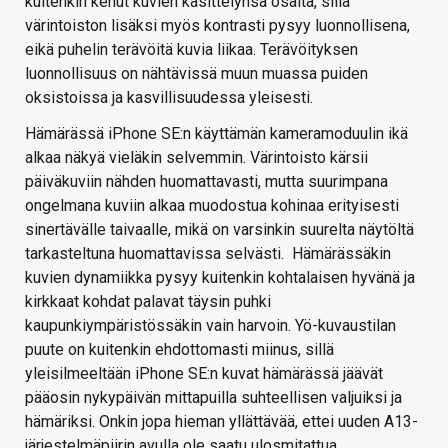
kuitenkin kehut kuvien käsittelynsä osalta, sillä
värintoiston lisäksi myös kontrasti pysyy luonnollisena,
eikä puhelin terävöitä kuvia liikaa. Terävöityksen
luonnollisuus on nähtävissä muun muassa puiden
oksistoissa ja kasvillisuudessa yleisesti.
Hämärässä iPhone SE:n käyttämän kameramoduulin ikä
alkaa näkyä vieläkin selvemmin. Värintoisto kärsii
päiväkuviin nähden huomattavasti, mutta suurimpana
ongelmana kuviin alkaa muodostua kohinaa erityisesti
sinertävälle taivaalle, mikä on varsinkin suurelta näytöltä
tarkasteltuna huomattavissa selvästi. Hämärässäkin
kuvien dynamiikka pysyy kuitenkin kohtalaisen hyvänä ja
kirkkaat kohdat palavat täysin puhki
kaupunkiympäristössäkin vain harvoin. Yö-kuvaustilan
puute on kuitenkin ehdottomasti miinus, sillä
yleisilmeeltään iPhone SE:n kuvat hämärässä jäävät
pääosin nykypäivän mittapuilla suhteellisen valjuiksi ja
hämäriksi. Onkin jopa hieman yllättävää, ettei uuden A13-
järjestelmäpiirin avulla ole saatu ulosmitattua