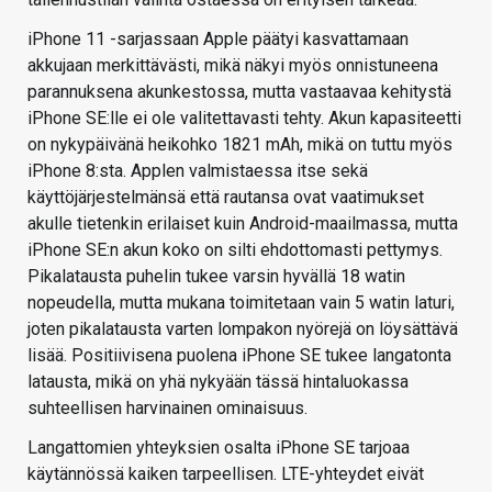
iPhone 11 -sarjassaan Apple päätyi kasvattamaan
akkujaan merkittävästi, mikä näkyi myös onnistuneena
parannuksena akunkestossa, mutta vastaavaa kehitystä
iPhone SE:lle ei ole valitettavasti tehty. Akun kapasiteetti
on nykypäivänä heikohko 1821 mAh, mikä on tuttu myös
iPhone 8:sta. Applen valmistaessa itse sekä
käyttöjärjestelmänsä että rautansa ovat vaatimukset
akulle tietenkin erilaiset kuin Android-maailmassa, mutta
iPhone SE:n akun koko on silti ehdottomasti pettymys.
Pikalatausta puhelin tukee varsin hyvällä 18 watin
nopeudella, mutta mukana toimitetaan vain 5 watin laturi,
joten pikalatausta varten lompakon nyörejä on löysättävä
lisää. Positiivisena puolena iPhone SE tukee langatonta
latausta, mikä on yhä nykyään tässä hintaluokassa
suhteellisen harvinainen ominaisuus.
Langattomien yhteyksien osalta iPhone SE tarjoaa
käytännössä kaiken tarpeellisen. LTE-yhteydet eivät