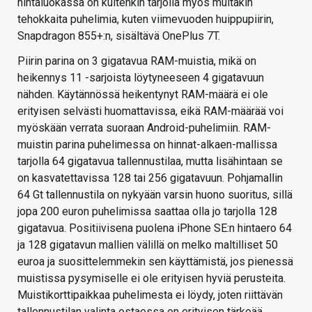
hintaluokassa on kuitenkin tarjolla myös muitakin
tehokkaita puhelimia, kuten viimevuoden huippupiirin,
Snapdragon 855+:n, sisältävä OnePlus 7T.
Piirin parina on 3 gigatavua RAM-muistia, mikä on
heikennys 11 -sarjoista löytyneeseen 4 gigatavuun
nähden. Käytännössä heikentynyt RAM-määrä ei ole
erityisen selvästi huomattavissa, eikä RAM-määrää voi
myöskään verrata suoraan Android-puhelimiin. RAM-
muistin parina puhelimessa on hinnat-alkaen-mallissa
tarjolla 64 gigatavua tallennustilaa, mutta lisähintaan se
on kasvatettavissa 128 tai 256 gigatavuun. Pohjamallin
64 Gt tallennustila on nykyään varsin huono suoritus, sillä
jopa 200 euron puhelimissa saattaa olla jo tarjolla 128
gigatavua. Positiivisena puolena iPhone SE:n hintaero 64
ja 128 gigatavun mallien välillä on melko maltilliset 50
euroa ja suosittelemmekin sen käyttämistä, jos pienessä
muistissa pysymiselle ei ole erityisen hyviä perusteita.
Muistikorttipaikkaa puhelimesta ei löydy, joten riittävän
tallennustilan valinta ostaessa on erityisen tärkeää.