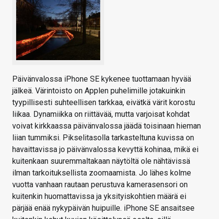
Päivänvalossa iPhone SE kykenee tuottamaan hyvää
jälkeä. Värintoisto on Applen puhelimille jotakuinkin
tyypillisesti suhteellisen tarkkaa, eivätkä värit korostu
liikaa. Dynamiikka on riittävää, mutta varjoisat kohdat
voivat kirkkaassa päivänvalossa jäädä toisinaan hieman
liian tummiksi. Pikselitasolla tarkasteltuna kuvissa on
havaittavissa jo päivänvalossa kevyttä kohinaa, mikä ei
kuitenkaan suuremmaltakaan näytöltä ole nähtävissä
ilman tarkoituksellista zoomaamista. Jo lähes kolme
vuotta vanhaan rautaan perustuva kamerasensori on
kuitenkin huomattavissa ja yksityiskohtien määrä ei
pärjää enää nykypäivän huipuille. iPhone SE ansaitsee