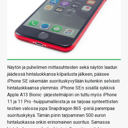
Näytön ja puhelimen mittasuhteiden sekä näytön laadun
jäädessä hintaluokkansa kilpailusta jälkeen, pääsee
iPhone SE iskemään suorituskyvyllään kuitenkin selvästi
hintaluokkaansa ylemmäs. iPhone SE:n sisällä sykkivä
Apple A13 Bionic -järjestelmäpiiri on tuttu myös iPhone
11 ja 11 Pro -huippumalleista ja se tarjoaa synteettisten
testien valossa jopa Snapdragon 865 -piiriä parempaa
suorituskykyä. Tämän piirin tarjoaminen 500 euron
hintaluokassa onkin erinomainen suoritus. Samassa