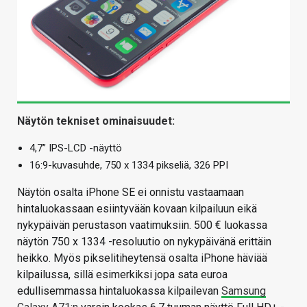
Näytön tekniset ominaisuudet:
4,7” IPS-LCD -näyttö
16:9-kuvasuhde, 750 x 1334 pikseliä, 326 PPI
Näytön osalta iPhone SE ei onnistu vastaamaan
hintaluokassaan esiintyvään kovaan kilpailuun eikä
nykypäivän perustason vaatimuksiin. 500 € luokassa
näytön 750 x 1334 -resoluutio on nykypäivänä erittäin
heikko. Myös pikselitiheytensä osalta iPhone häviää
kilpailussa, sillä esimerkiksi jopa sata euroa
edullisemmassa hintaluokassa kilpailevan
Samsung