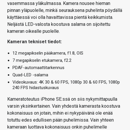
vasemmassa yläkulmassa. Kamera nousee hieman
pinnan yläpuolelle, minkä seurauksena puhelinta pöydällä
käyttäessä voi olla havaittavissa pientä keikkumista.
Neljästä LED-valosta koostuva salama on sijoitettu
kameran oikealle puolelle.
Kameran tekniset tiedot:
12 megapikselin pääkamera, f1.8, OIS
7 megapikselin etukamera, f2.2
PDAF-automaattitarkennus
Quad-LED -salama
Videokuvaus: 4K 30 & 60 FPS, 1080p 30 & 60 FPS, 1080p
240 FPS hidastuskuvaus
Kameratoteutus iPhone SE:ssä on siis nykymittapuulla
varsin yksinkertainen. Vain yhdestä kamerasta koostuva
kokonaisuus on jotain, mihin ei nykypäivänä ole enää
totuttu edes edullisen pään puhelimissa. Vain yhteen
kameraan luottava kokonaisuus onkin puhelimelle