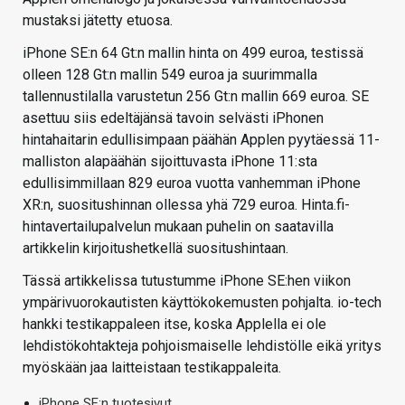
mustaksi jätetty etuosa.
iPhone SE:n 64 Gt:n mallin hinta on 499 euroa, testissä
olleen 128 Gt:n mallin 549 euroa ja suurimmalla
tallennustilalla varustetun 256 Gt:n mallin 669 euroa. SE
asettuu siis edeltäjänsä tavoin selvästi iPhonen
hintahaitarin edullisimpaan päähän Applen pyytäessä 11-
malliston alapäähän sijoittuvasta iPhone 11:sta
edullisimmillaan 829 euroa vuotta vanhemman iPhone
XR:n, suositushinnan ollessa yhä 729 euroa. Hinta.fi-
hintavertailupalvelun mukaan puhelin on saatavilla
artikkelin kirjoitushetkellä suositushintaan.
Tässä artikkelissa tutustumme iPhone SE:hen viikon
ympärivuorokautisten käyttökokemusten pohjalta. io-tech
hankki testikappaleen itse, koska Applella ei ole
lehdistökohtakteja pohjoismaiselle lehdistölle eikä yritys
myöskään jaa laitteistaan testikappaleita.
iPhone SE:n tuotesivut