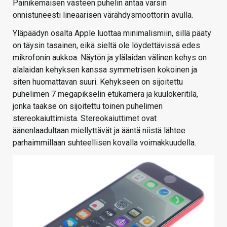
Painikemaisen vasteen puhelin antaa varsin
onnistuneesti lineaarisen värähdysmoottorin avulla.
Yläpäädyn osalta Apple luottaa minimalismiin, sillä pääty
on täysin tasainen, eikä sieltä ole löydettävissä edes
mikrofonin aukkoa. Näytön ja ylälaidan välinen kehys on
alalaidan kehyksen kanssa symmetrisen kokoinen ja
siten huomattavan suuri. Kehykseen on sijoitettu
puhelimen 7 megapikselin etukamera ja kuulokeritilä,
jonka taakse on sijoitettu toinen puhelimen
stereokaiuttimista. Stereokaiuttimet ovat
äänenlaadultaan miellyttävät ja ääntä niistä lähtee
parhaimmillaan suhteellisen kovalla voimakkuudella.