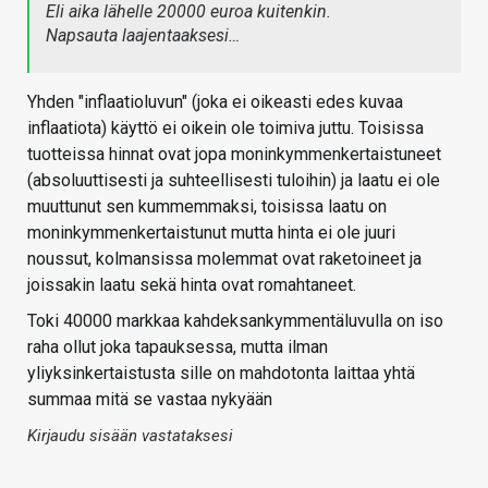
Eli aika lähelle 20000 euroa kuitenkin.
Napsauta laajentaaksesi…
Yhden "inflaatioluvun" (joka ei oikeasti edes kuvaa
inflaatiota) käyttö ei oikein ole toimiva juttu. Toisissa
tuotteissa hinnat ovat jopa moninkymmenkertaistuneet
(absoluuttisesti ja suhteellisesti tuloihin) ja laatu ei ole
muuttunut sen kummemmaksi, toisissa laatu on
moninkymmenkertaistunut mutta hinta ei ole juuri
noussut, kolmansissa molemmat ovat raketoineet ja
joissakin laatu sekä hinta ovat romahtaneet.
Toki 40000 markkaa kahdeksankymmentäluvulla on iso
raha ollut joka tapauksessa, mutta ilman
yliyksinkertaistusta sille on mahdotonta laittaa yhtä
summaa mitä se vastaa nykyään
Kirjaudu sisään vastataksesi