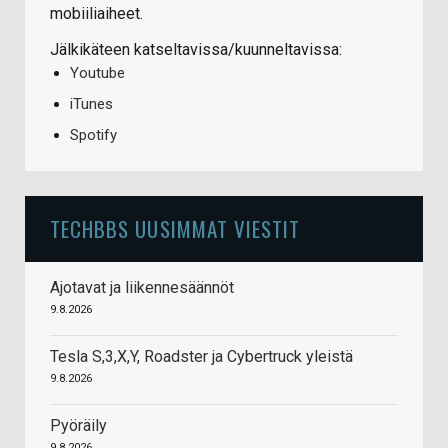
mobiiliaiheet.
Jälkikäteen katseltavissa/kuunneltavissa:
Youtube
iTunes
Spotify
TECHBBS UUSIMMAT VIESTIT
Ajotavat ja liikennesäännöt
9.8.2026
Tesla S,3,X,Y, Roadster ja Cybertruck yleistä
9.8.2026
Pyöräily
9.8.2026