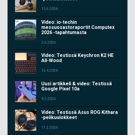
15.6.2026
Video: io-techin
messuosastoraportit Computex
2026 -tapahtumasta
3.6.2026
Video: Testissä Keychron K2 HE
All-Wood
13.4.2026
Uusi artikkeli & video: Testissä
Google Pixel 10a
9.3.2026
Video: Testissä Asus ROG Kithara
-pelikuulokkeet
11.2.2026