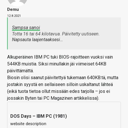
Demu
12.8.2021
Sampsa sanoi
Totta 16 tai 64 kilotavua. Päivitetty uutiseen.
Napsauta laajentaaksesi…
Alkuperäinen IBM PC tuki BIOS-rajoitteen vuoksi vain
544KB muistia. Siksi minullakin jäi viimeiset 64KB
päivittämättä.
Biosin olisi saanut päivitettyä tukemaan 640KB:tä, mutta
jostakin syystä en sellaiseen silloin uskaltanut lähteä
(eikä tuota tietoa ollut missään edes tarjolla – jos ei
jossakin Byten tai PC Magazinen artikkelissa).
DOS Days – IBM PC (1981)
website description