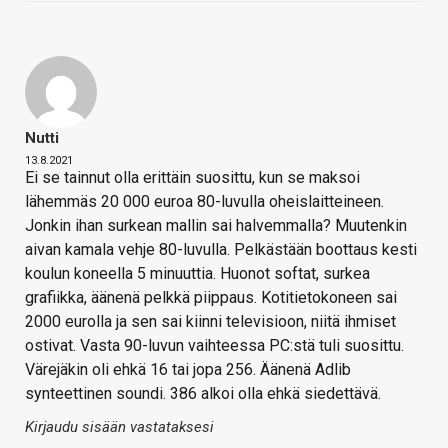
Nutti
13.8.2021
Ei se tainnut olla erittäin suosittu, kun se maksoi
lähemmäs 20 000 euroa 80-luvulla oheislaitteineen.
Jonkin ihan surkean mallin sai halvemmalla? Muutenkin
aivan kamala vehje 80-luvulla. Pelkästään boottaus kesti
koulun koneella 5 minuuttia. Huonot softat, surkea
grafiikka, äänenä pelkkä piippaus. Kotitietokoneen sai
2000 eurolla ja sen sai kiinni televisioon, niitä ihmiset
ostivat. Vasta 90-luvun vaihteessa PC:stä tuli suosittu.
Värejäkin oli ehkä 16 tai jopa 256. Äänenä Adlib
synteettinen soundi. 386 alkoi olla ehkä siedettävä.
Kirjaudu sisään vastataksesi