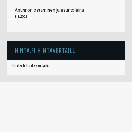
Asunnon ostaminen ja asuntolaina
8.8.2026
HINTA.FI HINTAVERTAILU
Hinta.fi hintavertailu