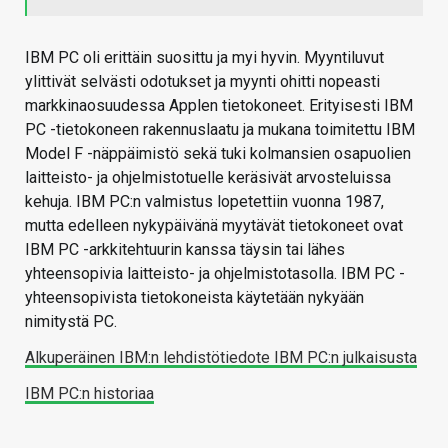
IBM PC oli erittäin suosittu ja myi hyvin. Myyntiluvut
ylittivät selvästi odotukset ja myynti ohitti nopeasti
markkinaosuudessa Applen tietokoneet. Erityisesti IBM
PC -tietokoneen rakennuslaatu ja mukana toimitettu IBM
Model F -näppäimistö sekä tuki kolmansien osapuolien
laitteisto- ja ohjelmistotuelle keräsivät arvosteluissa
kehuja. IBM PC:n valmistus lopetettiin vuonna 1987,
mutta edelleen nykypäivänä myytävät tietokoneet ovat
IBM PC -arkkitehtuurin kanssa täysin tai lähes
yhteensopivia laitteisto- ja ohjelmistotasolla. IBM PC -
yhteensopivista tietokoneista käytetään nykyään
nimitystä PC.
Alkuperäinen IBM:n lehdistötiedote IBM PC:n julkaisusta
IBM PC:n historiaa