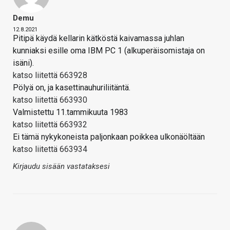
Demu
12.8.2021
Pitipä käydä kellarin kätköstä kaivamassa juhlan
kunniaksi esille oma IBM PC 1 (alkuperäisomistaja on
isäni).
katso liitettä 663928
Pölyä on, ja kasettinauhuriliitäntä.
katso liitettä 663930
Valmistettu 11.tammikuuta 1983
katso liitettä 663932
Ei tämä nykykoneista paljonkaan poikkea ulkonäöltään
katso liitettä 663934
Kirjaudu sisään vastataksesi