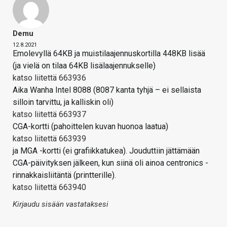
Demu
12.8.2021
Emolevyllä 64KB ja muistilaajennuskortilla 448KB lisää
(ja vielä on tilaa 64KB lisälaajennukselle)
katso liitettä 663936
Aika Wanha Intel 8088 (8087 kanta tyhjä – ei sellaista
silloin tarvittu, ja kalliskin oli)
katso liitettä 663937
CGA-kortti (pahoittelen kuvan huonoa laatua)
katso liitettä 663939
ja MGA -kortti (ei grafiikkatukea). Jouduttiin jättämään
CGA-päivityksen jälkeen, kun siinä oli ainoa centronics -
rinnakkaisliitäntä (printterille).
katso liitettä 663940
Kirjaudu sisään vastataksesi