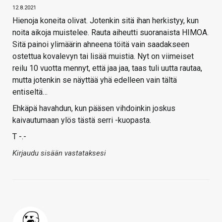
12.8.2021
Hienoja koneita olivat. Jotenkin sitä ihan herkistyy, kun
noita aikoja muistelee. Rauta aiheutti suoranaista HIMOA.
Sitä painoi ylimäärin ahneena töitä vain saadakseen
ostettua kovalevyn tai lisää muistia. Nyt on viimeiset
reilu 10 vuotta mennyt, että jaa jaa, taas tuli uutta rautaa,
mutta jotenkin se näyttää yhä edelleen vain tältä
entiseltä…
Ehkäpä havahdun, kun pääsen vihdoinkin joskus
kaivautumaan ylös tästä serri -kuopasta.
T -.-
Kirjaudu sisään vastataksesi