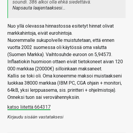
soundi. 386 alkoi olla ehkä siedettävä.
Napsauta laajentaaksesi…
Nuo yllä olevassa hinnastossa esitetyt hinnat olivat
markkahintoja, eivät eurohintoja.
Nuoremmalle sukupolvelle muistutetaan, että ennen
vuotta 2002 suomessa oli käytössä oma valutta
(Suomen Markka). Vaihtosuhde euroon on 5,94573.
Inflaatiokin huomioon ottaen eivät tietokoneet aivan 120
000 markkaa (20000€) silloinkaan maksaneet.
Kallis se toki oli. Oma koneemme maksoi muistaakseni
luokkaa 38000 markkaa (IBM PC, CGA ohjain + monitori,
64kB, yksi lerppuasema, sis. printteri + ohjelmistoja).
Onneksi tuon sai verovähennyksiin.
katso liitettä 664317
Kirjaudu sisään vastataksesi