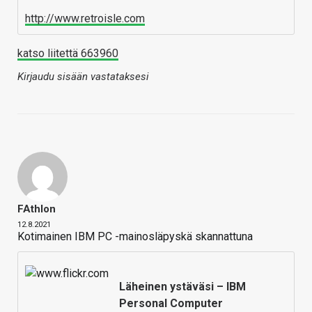
http://www.retroisle.com
katso liitettä 663960
Kirjaudu sisään vastataksesi
FAthlon
12.8.2021
Kotimainen IBM PC -mainosläpyskä skannattuna
Läheinen ystäväsi – IBM
Personal Computer