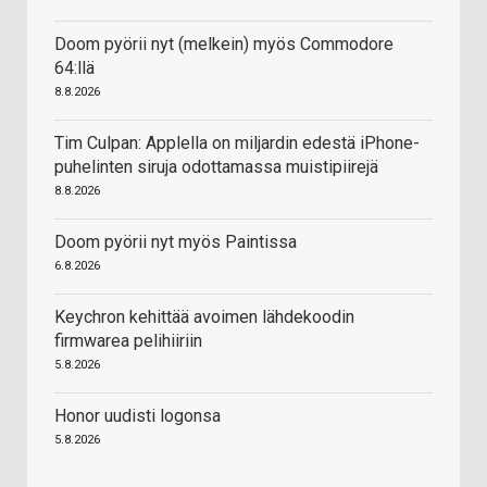
Doom pyörii nyt (melkein) myös Commodore
64:llä
8.8.2026
Tim Culpan: Applella on miljardin edestä iPhone-
puhelinten siruja odottamassa muistipiirejä
8.8.2026
Doom pyörii nyt myös Paintissa
6.8.2026
Keychron kehittää avoimen lähdekoodin
firmwarea pelihiiriin
5.8.2026
Honor uudisti logonsa
5.8.2026