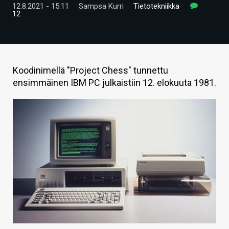
12.8.2021 - 15:11
Sampsa Kurri
Tietotekniikka
ARTIKKELIT
12
VIDEOT
TECHBBS
Koodinimellä "Project Chess" tunnettu
TIETOA
ensimmäinen IBM PC julkaistiin 12. elokuuta 1981.
HINTA.FI
KAUPPA
VAIHDA TEEMA
HAKU