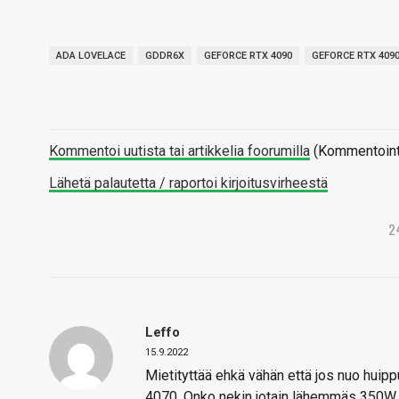
ADA LOVELACE
GDDR6X
GEFORCE RTX 4090
GEFORCE RTX 409
Kommentoi uutista tai artikkelia foorumilla
(Kommentointi 
Lähetä palautetta / raportoi kirjoitusvirheestä
2
Leffo
15.9.2022
Mietityttää ehkä vähän että jos nuo huippu
4070. Onko nekin jotain lähemmäs 350W. N