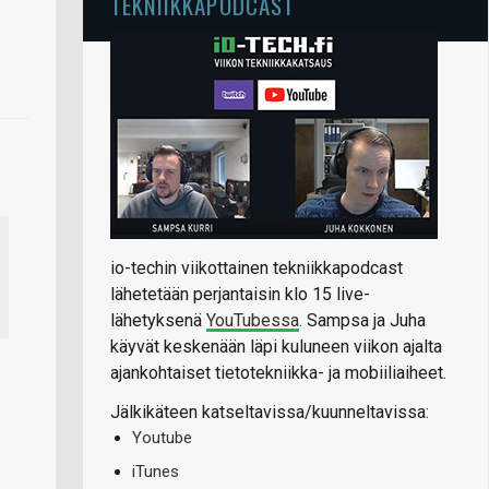
TEKNIIKKAPODCAST
io-techin viikottainen tekniikkapodcast
lähetetään perjantaisin klo 15 live-
lähetyksenä
YouTubessa
. Sampsa ja Juha
käyvät keskenään läpi kuluneen viikon ajalta
ajankohtaiset tietotekniikka- ja mobiiliaiheet.
Jälkikäteen katseltavissa/kuunneltavissa:
Youtube
iTunes