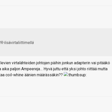
lisävirtaliittimellä
evien virtalähteiden johtojen päihin jonkun adapterin vai pitääkö
 aika paljon Ampeereja… Hyvä juttu että yksi johto riittää mutta
ttaa coil-whine äänien määrässäkin??