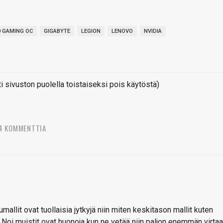
0 GAMING OC
GIGABYTE
LEGION
LENOVO
NVIDIA
sivuston puolella toistaiseksi pois käytöstä)
4 KOMMENTTIA
mallit ovat tuollaisia jytkyjä niin miten keskitason mallit kuten
oi muistit ovat huonoja kun ne vetää niin paljon enemmän virtaa