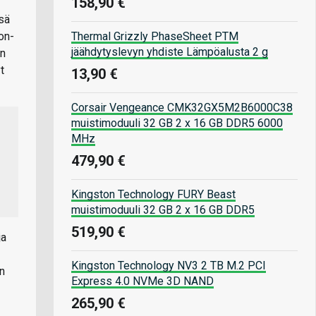
158,90 €
sä
Thermal Grizzly PhaseSheet PTM
on-
jäähdytyslevyn yhdiste Lämpöalusta 2 g
an
t
13,90 €
Corsair Vengeance CMK32GX5M2B6000C38
muistimoduuli 32 GB 2 x 16 GB DDR5 6000
MHz
479,90 €
Kingston Technology FURY Beast
muistimoduuli 32 GB 2 x 16 GB DDR5
519,90 €
ja
Kingston Technology NV3 2 TB M.2 PCI
n
Express 4.0 NVMe 3D NAND
265,90 €