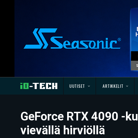
UUTISET
ARTIKKELIT
GeForce RTX 4090 -kuv
vievällä hirviöllä