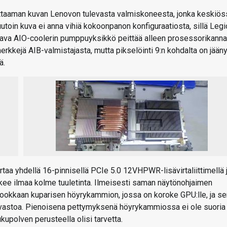
iittaaman kuvan Lenovon tulevasta valmiskoneesta, jonka keskiös
utoin kuva ei anna vihiä kokoonpanon konfiguraatiosta, sillä Legi
ntava AIO-coolerin pumppuyksikkö peittää alleen prosessorikann
rkkejä AIB-valmistajasta, mutta pikselöinti 9:n kohdalta on jääny
ä.
aa yhdellä 16-pinnisellä PCIe 5.0 12VHPWR-lisävirtaliittimellä 
uskee ilmaa kolme tuuletinta. Ilmeisesti saman näytönohjaimen
 kookkaan kuparisen höyrykammion, jossa on koroke GPU:lle, ja se
rivastoa. Pienoisena pettymyksenä höyrykammiossa ei ole suoria
ukupolven perusteella olisi tarvetta.