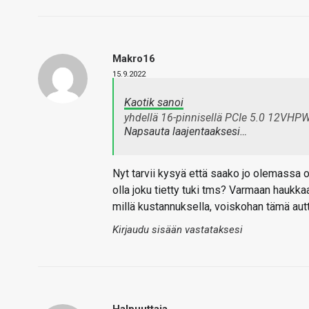
Makro16
15.9.2022
Kaotik sanoi
yhdellä 16-pinnisellä PCIe 5.0 12VHPWR-
Napsauta laajentaaksesi…
Nyt tarvii kysyä että saako jo olemassa ol
olla joku tietty tuki tms? Varmaan haukkaa
millä kustannuksella, voiskohan tämä au
Kirjaudu sisään vastataksesi