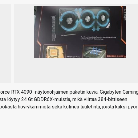
eForce RTX 4090 -näytönohjaimen paketin kuvia. Gigabyten Gamin
ta löytyy 24 Gt GDDR6X-muistia, mikä viittaa 384-bittiseen
ookasta höyrykammiota sekä kolmea tuuletinta, joista kaksi pyöri