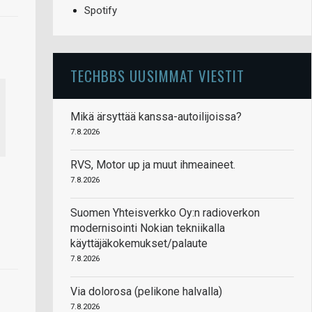
Spotify
TECHBBS UUSIMMAT VIESTIT
Mikä ärsyttää kanssa-autoilijoissa?
7.8.2026
RVS, Motor up ja muut ihmeaineet.
7.8.2026
Suomen Yhteisverkko Oy:n radioverkon
modernisointi Nokian tekniikalla
käyttäjäkokemukset/palaute
7.8.2026
Via dolorosa (pelikone halvalla)
7.8.2026