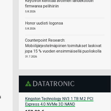
Keychron kehittää avoimen lähdekoodin
firmwarea pelihiiriin
5.8.2026
Honor uudisti logonsa
5.8.2026
Counterpoint Research:
Mobiilijärjestelmäpiirien toimitukset laskivat
jopa 15 % vuoden ensimmäisellä puoliskolla
31.7.2026
ä
Kingston Technology NV3 1 TB M.2 PCI
Express 4.0 NVMe 3D NAND