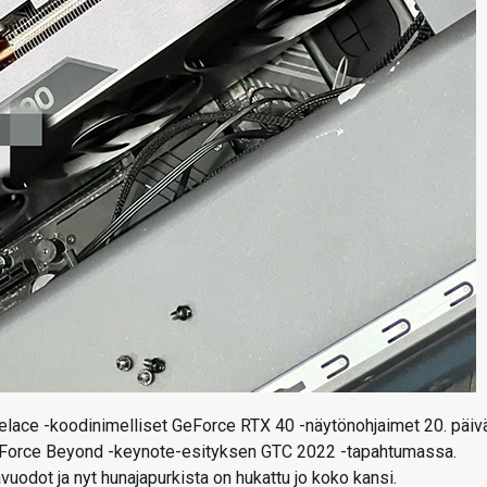
elace -koodinimelliset GeForce RTX 40 -näytönohjaimet 20. päiv
GeForce Beyond -keynote-esityksen GTC 2022 -tapahtumassa.
uodot ja nyt hunajapurkista on hukattu jo koko kansi.