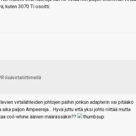
ä, kuten 3070 Ti osoitti.
lisävirtaliittimellä
evien virtalähteiden johtojen päihin jonkun adapterin vai pitääkö
 aika paljon Ampeereja… Hyvä juttu että yksi johto riittää mutta
ttaa coil-whine äänien määrässäkin??