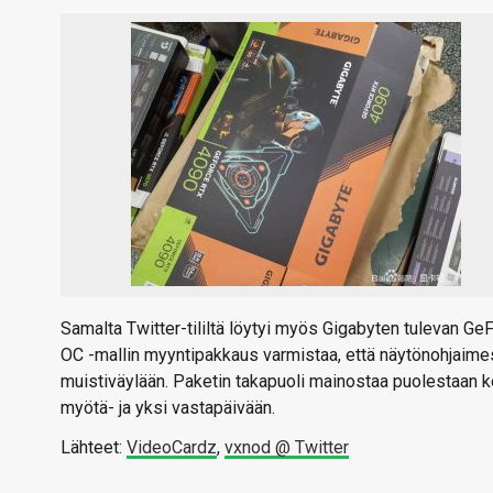
Samalta Twitter-tililtä löytyi myös Gigabyten tulevan G
OC -mallin myyntipakkaus varmistaa, että näytönohjaimes
muistiväylään. Paketin takapuoli mainostaa puolestaan k
myötä- ja yksi vastapäivään.
Lähteet:
VideoCardz
,
vxnod @ Twitter