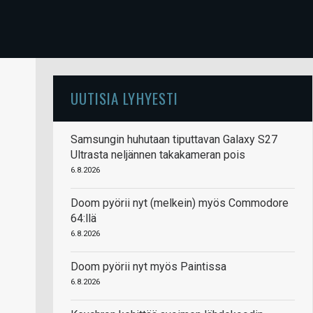
UUTISIA LYHYESTI
Samsungin huhutaan tiputtavan Galaxy S27
Ultrasta neljännen takakameran pois
6.8.2026
Doom pyörii nyt (melkein) myös Commodore
64:llä
6.8.2026
Doom pyörii nyt myös Paintissa
6.8.2026