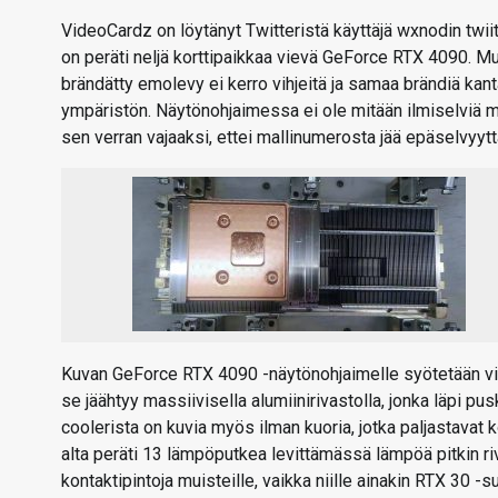
VideoCardz on löytänyt Twitteristä käyttäjä wxnodin tw
on peräti neljä korttipaikkaa vievä GeForce RTX 4090. Mu
brändätty emolevy ei kerro vihjeitä ja samaa brändiä ka
ympäristön. Näytönohjaimessa ei ole mitään ilmiselviä me
sen verran vajaaksi, ettei mallinumerosta jää epäselvyytt
Kuvan GeForce RTX 4090 -näytönohjaimelle syötetään virt
se jäähtyy massiivisella alumiinirivastolla, jonka läpi p
coolerista on kuvia myös ilman kuoria, jotka paljastavat
alta peräti 13 lämpöputkea levittämässä lämpöä pitkin 
kontaktipintoja muisteille, vaikka niille ainakin RTX 30 -s