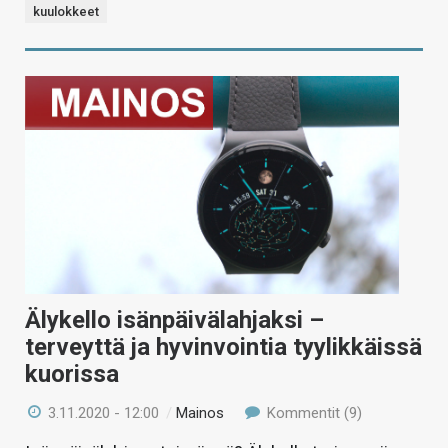
kuulokkeet
Älykello isänpäivälahjaksi –
terveyttä ja hyvinvointia tyylikkäissä
kuorissa
3.11.2020 - 12:00
/
Mainos
Kommentit (9)