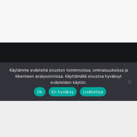
© S&J Media Oy
Käytämme evästeitä sivuston toiminnoissa, ominaisuuksissa ja
liikenteen analysoinnissa. Käyttämällä sivustoa hyväksyt
evästeiden käytön.
Ok
En hyväksy
Lisätietoja
;