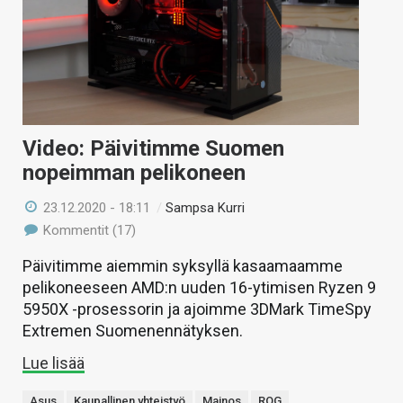
Video: Päivitimme Suomen
nopeimman pelikoneen
23.12.2020 - 18:11
/
Sampsa Kurri
Kommentit (17)
Päivitimme aiemmin syksyllä kasaamaamme
pelikoneeseen AMD:n uuden 16-ytimisen Ryzen 9
5950X -prosessorin ja ajoimme 3DMark TimeSpy
Extremen Suomenennätyksen.
Lue lisää
Asus
Kaupallinen yhteistyö
Mainos
ROG