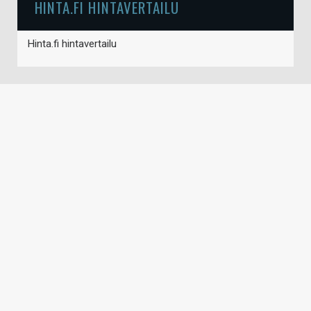
HINTA.FI HINTAVERTAILU
Hinta.fi hintavertailu