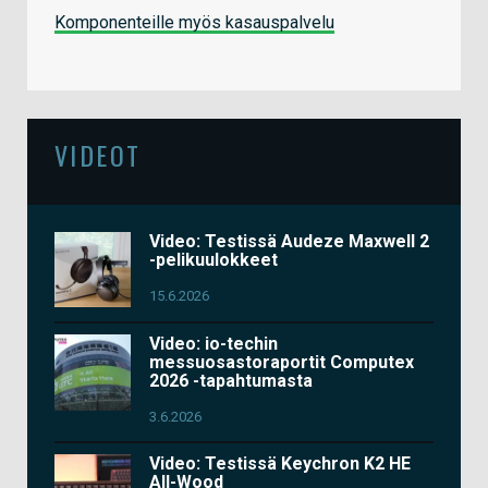
Komponenteille myös kasauspalvelu
VIDEOT
Video: Testissä Audeze Maxwell 2
-pelikuulokkeet
15.6.2026
Video: io-techin
messuosastoraportit Computex
2026 -tapahtumasta
3.6.2026
Video: Testissä Keychron K2 HE
All-Wood