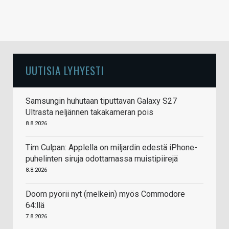
UUTISIA LYHYESTI
Samsungin huhutaan tiputtavan Galaxy S27
Ultrasta neljännen takakameran pois
8.8.2026
Tim Culpan: Applella on miljardin edestä iPhone-
puhelinten siruja odottamassa muistipiirejä
8.8.2026
Doom pyörii nyt (melkein) myös Commodore
64:llä
7.8.2026