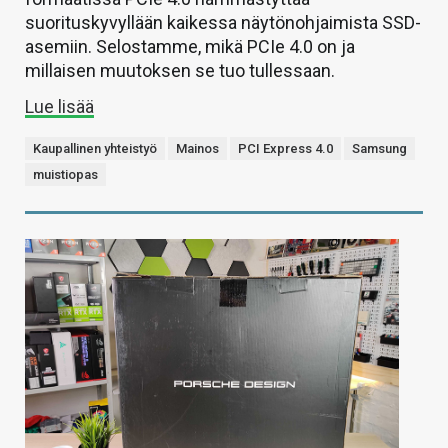
suorituskyvyllään kaikessa näytönohjaimista SSD-
asemiin. Selostamme, mikä PCIe 4.0 on ja
millaisen muutoksen se tuo tullessaan.
Lue lisää
Kaupallinen yhteistyö
Mainos
PCI Express 4.0
Samsung
muistiopas