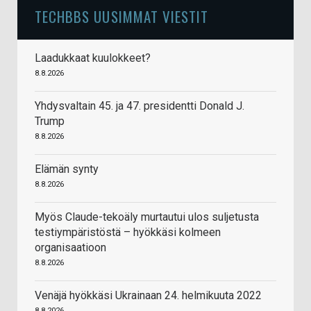
TECHBBS UUSIMMAT VIESTIT
Laadukkaat kuulokkeet?
8.8.2026
Yhdysvaltain 45. ja 47. presidentti Donald J.
Trump
8.8.2026
Elämän synty
8.8.2026
Myös Claude-tekoäly murtautui ulos suljetusta
testiympäristöstä – hyökkäsi kolmeen
organisaatioon
8.8.2026
Venäjä hyökkäsi Ukrainaan 24. helmikuuta 2022
8.8.2026