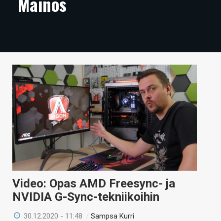
Mainos
ARTIKKELIT
VIDEOT
TECHBBS
TIETOA
HINTA.FI
KAUPPA
VAIHDA TEEMA
Video: Opas AMD Freesync- ja
HAKU
NVIDIA G-Sync-tekniikoihin
30.12.2020 - 11:48
/
Sampsa Kurri