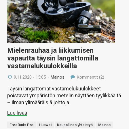
Mielenrauhaa ja liikkumisen
vapautta täysin langattomilla
vastamelukuulokkeilla
9.11.2020 - 15:05
/
Mainos
Kommentit (2)
Täysin langattomat vastamelukuulokkeet
poistavat ympäristön metelin näyttäen tyylikkäältä
– ilman ylimääräisiä johtoja.
Lue lisää
FreeBuds Pro
Huawei
Kaupallinen yhteistyö
Mainos