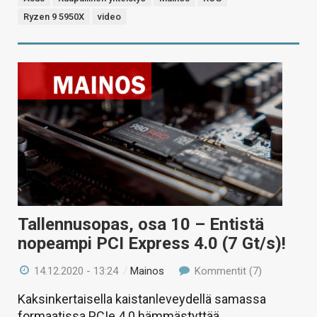
Ryzen 9 5950X
video
Tallennusopas, osa 10 – Entistä
nopeampi PCI Express 4.0 (7 Gt/s)!
14.12.2020 - 13:24
/
Mainos
Kommentit (7)
Kaksinkertaisella kaistanleveydellä samassa
formaatissa PCIe 4.0 hämmästyttää