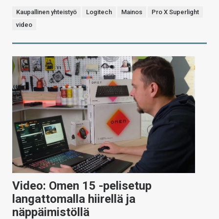
Kaupallinen yhteistyö
Logitech
Mainos
Pro X Superlight
video
Video: Omen 15 -pelisetup
langattomalla hiirellä ja
näppäimistöllä