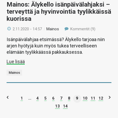
Mainos: Älykello isänpäivälahjaksi –
terveyttä ja hyvinvointia tyylikkäissä
kuorissa
2.11.2020 - 14:57
/
Mainos
Kommentit (9)
Isänpäivälahjaa etsimässä? Älykello tarjoaa niin
arjen hyötyjä kuin myös tukea terveelliseen
elämään tyylikkäässä pakkauksessa.
Lue lisää
Mainos
1
...
4
5
6
7
8
9
10
11
12
13
14