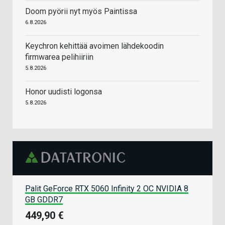
Doom pyörii nyt myös Paintissa
6.8.2026
Keychron kehittää avoimen lähdekoodin
firmwarea pelihiiriin
5.8.2026
Honor uudisti logonsa
5.8.2026
Palit GeForce RTX 5060 Infinity 2 OC NVIDIA 8
GB GDDR7
449,90 €