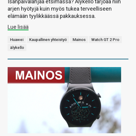
Isänpäivälahjaa etsimässä? Älykello tarjoaa niin
arjen hyötyjä kuin myös tukea terveelliseen
elämään tyylikkäässä pakkauksessa.
Lue lisää
Huawei
Kaupallinen yhteistyö
Mainos
Watch GT 2 Pro
älykello