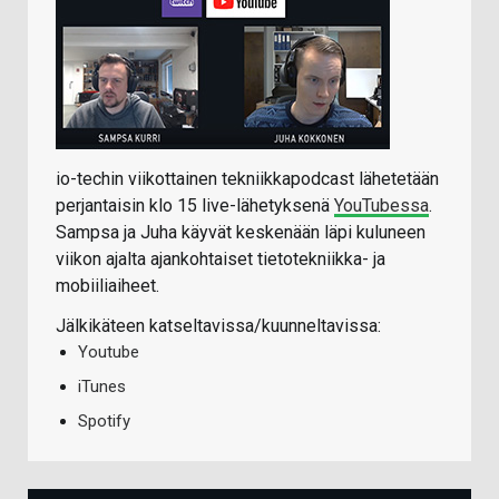
io-techin viikottainen tekniikkapodcast lähetetään
perjantaisin klo 15 live-lähetyksenä
YouTubessa
.
Sampsa ja Juha käyvät keskenään läpi kuluneen
viikon ajalta ajankohtaiset tietotekniikka- ja
mobiiliaiheet.
Jälkikäteen katseltavissa/kuunneltavissa:
Youtube
iTunes
Spotify