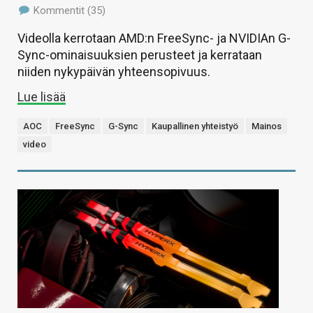
Kommentit (35)
Videolla kerrotaan AMD:n FreeSync- ja NVIDIAn G-
Sync-ominaisuuksien perusteet ja kerrataan
niiden nykypäivän yhteensopivuus.
Lue lisää
AOC
FreeSync
G-Sync
Kaupallinen yhteistyö
Mainos
video