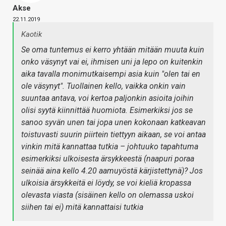
Akse
22.11.2019
Kaotik
Se oma tuntemus ei kerro yhtään mitään muuta kuin
onko väsynyt vai ei, ihmisen uni ja lepo on kuitenkin
aika tavalla monimutkaisempi asia kuin "olen tai en
ole väsynyt". Tuollainen kello, vaikka onkin vain
suuntaa antava, voi kertoa paljonkin asioita joihin
olisi syytä kiinnittää huomiota. Esimerkiksi jos se
sanoo syvän unen tai jopa unen kokonaan katkeavan
toistuvasti suurin piirtein tiettyyn aikaan, se voi antaa
vinkin mitä kannattaa tutkia – johtuuko tapahtuma
esimerkiksi ulkoisesta ärsykkeestä (naapuri poraa
seinää aina kello 4.20 aamuyöstä kärjistettynä)? Jos
ulkoisia ärsykkeitä ei löydy, se voi kieliä kropassa
olevasta viasta (sisäinen kello on olemassa uskoi
siihen tai ei) mitä kannattaisi tutkia