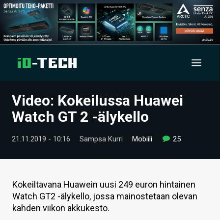
Video: Kokeilussa Huawei
UUTISET
Watch GT 2 -älykello
ARTIKKELIT
21.11.2019 - 10:16
Sampsa Kurri
Mobiili
25
VIDEOT
TECHBBS
Kokeiltavana Huawein uusi 249 euron hintainen
TIETOA
Watch GT2 -älykello, jossa mainostetaan olevan
kahden viikon akkukesto.
HINTA.FI