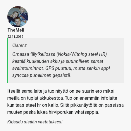
TheMeII
22.11.2019
Clarenz
Omassa "äly"kellossa (Nokia/Withing steel HR)
kestää kuukauden akku ja suunnilleen samat
avaintoiminnot. GPS puuttuu, mutta senkin appi
synccaa puhelimen gepsistä.
Itsellä sama laite ja tuo näyttö on se suurin ero miksi
meillä on tuplat akkukestoa. Tuo on enemmän infolaite
kun taas steel hr on kello. Siltä pikkunäytöltä on passissa
muuten paska lukea hirviporukan whatsappia.
Kirjaudu sisään vastataksesi