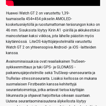
Huawei Watch GT 2 on varustettu 1,39-
tuumaisella 454×454 pikselin AMOLED-
kosketusnäytöllä ja ruostumattoman teräsrungon koko on
46 mm. Sisuksista löytyy Kirin A1 -piirillä ja akkukestoksi
mainostetaan kaksi viikkoa, jota lähelle päästiin myös
käytännössä. LiteOS-käyttöjärjestelmällä varustettu
Watch GT 2 on yhteensopiva Android- ja iOS -laitteiden
kanssa.
Avainominaisuuksia ovat reaaliaikainen TruSeen-
sykkeenmittaus ja tuki GPS- ja GLONASS -
paikannusjärjestelmille sekä TruSleep-unenseuranta ja
TruRelax-stressinseuranta. Lisäksi kellossa on mukana
suomalaisen Firstbeatin kanssa kehitettyjä
seurantatoimintoja, jotka antavat tietoa käyttäjän
liikunnasta ja ohjaavat harjoittelua oikeaan suuntaan.
Uutena seurantaominaisuutena älykellosta löytyy