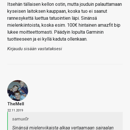
Itsehän tällaisen kellon ostin, mutta jouduin palauttamaan
kyseisen laitoksen kauppaan, koska tuo ei saanut
rannesykettä luettua tatuointien läpi. Sinänsä
mielenkiintoista, koska esim. 100€ hintainen amazfit bip
lukee moitteettomasti. Päädyin lopulta Garminin
tuotteeseen ja ei kyllä kaduta ollenkaan.
Kirjaudu sisään vastataksesi
TheMeII
22.11.2019
samux0r
Sinänsä mielenvikaista alkaa vertaamaan sairaalan