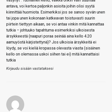
väsynyt". Tuollainen kello, vaikka onkin vain suuntaa
antava, voi kertoa paljonkin asioita joihin olisi syytä
kiinnittää huomiota. Esimerkiksi jos se sanoo syvän unen
tai jopa unen kokonaan katkeavan toistuvasti suurin
piirtein tiettyyn aikaan, se voi antaa vinkin mitä kannattaa
tutkia – johtuuko tapahtuma esimerkiksi ulkoisesta
ärsykkeestä (naapuri poraa seinää aina kello 4.20
aamuyöstä kärjistettynä)? Jos ulkoisia ärsykkeitä ei
löydy, se voi kieliä kropassa olevasta viasta (sisäinen
kello on olemassa uskoi siihen tai ei) mitä kannattaisi
tutkia
Kirjaudu sisään vastataksesi