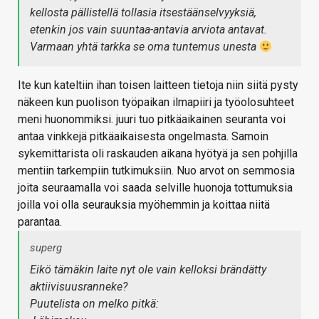
kellosta pällistellä tollasia itsestäänselvyyksiä,
etenkin jos vain suuntaa-antavia arviota antavat.
Varmaan yhtä tarkka se oma tuntemus unesta
Ite kun kateltiin ihan toisen laitteen tietoja niin siitä pysty
näkeen kun puolison työpaikan ilmapiiri ja työolosuhteet
meni huonommiksi. juuri tuo pitkäaikainen seuranta voi
antaa vinkkejä pitkäaikaisesta ongelmasta. Samoin
sykemittarista oli raskauden aikana hyötyä ja sen pohjilla
mentiin tarkempiin tutkimuksiin. Nuo arvot on semmosia
joita seuraamalla voi saada selville huonoja tottumuksia
joilla voi olla seurauksia myöhemmin ja koittaa niitä
parantaa.
superg
Eikö tämäkin laite nyt ole vain kelloksi brändätty
aktiivisuusranneke?
Puutelista on melko pitkä: