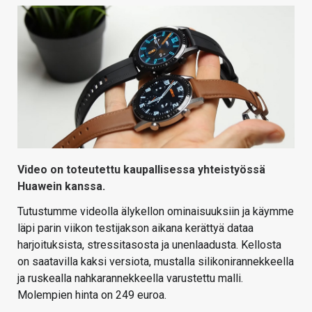
KAUPPA
VAIHDA TEEMA
HAKU
Video on toteutettu kaupallisessa yhteistyössä
Huawein kanssa.
Tutustumme videolla älykellon ominaisuuksiin ja käymme
läpi parin viikon testijakson aikana kerättyä dataa
harjoituksista, stressitasosta ja unenlaadusta. Kellosta
on saatavilla kaksi versiota, mustalla silikonirannekkeella
ja ruskealla nahkarannekkeella varustettu malli.
Molempien hinta on 249 euroa.