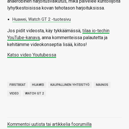
anaerobinen harjoitusvaikutus, mikä palvelee kuntoilijoita
lyhytkestoisissa kovan tehotason harjoituksissa.
Huawei, Watch GT 2 -tuotesivu
Jos pidit videosta, käy tykkäämässä,
tilaa io-techin
YouTube-kanava
, anna kommenteissa palautetta ja
kehitämme videokonseptia lisää, kiitos!
Katso video Youtubessa
FIRSTBEAT
HUAWEI
KAUPALLINEN YHTEISTYÖ
MAINOS
VIDEO
WATCH GT 2
Kommentoi uutista tai artikkelia foorumilla