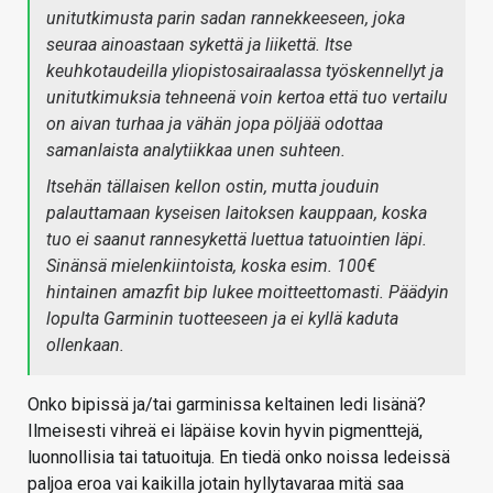
unitutkimusta parin sadan rannekkeeseen, joka
seuraa ainoastaan sykettä ja liikettä. Itse
keuhkotaudeilla yliopistosairaalassa työskennellyt ja
unitutkimuksia tehneenä voin kertoa että tuo vertailu
on aivan turhaa ja vähän jopa pöljää odottaa
samanlaista analytiikkaa unen suhteen.
Itsehän tällaisen kellon ostin, mutta jouduin
palauttamaan kyseisen laitoksen kauppaan, koska
tuo ei saanut rannesykettä luettua tatuointien läpi.
Sinänsä mielenkiintoista, koska esim. 100€
hintainen amazfit bip lukee moitteettomasti. Päädyin
lopulta Garminin tuotteeseen ja ei kyllä kaduta
ollenkaan.
Onko bipissä ja/tai garminissa keltainen ledi lisänä?
Ilmeisesti vihreä ei läpäise kovin hyvin pigmenttejä,
luonnollisia tai tatuoituja. En tiedä onko noissa ledeissä
paljoa eroa vai kaikilla jotain hyllytavaraa mitä saa