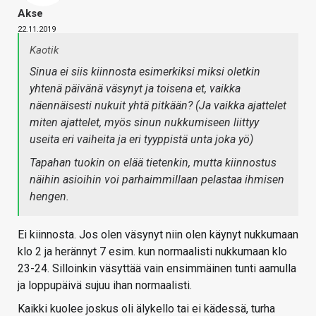
Akse
22.11.2019
Kaotik
Sinua ei siis kiinnosta esimerkiksi miksi oletkin
yhtenä päivänä väsynyt ja toisena et, vaikka
näennäisesti nukuit yhtä pitkään? (Ja vaikka ajattelet
miten ajattelet, myös sinun nukkumiseen liittyy
useita eri vaiheita ja eri tyyppistä unta joka yö)
Tapahan tuokin on elää tietenkin, mutta kiinnostus
näihin asioihin voi parhaimmillaan pelastaa ihmisen
hengen.
Ei kiinnosta. Jos olen väsynyt niin olen käynyt nukkumaan
klo 2 ja herännyt 7 esim. kun normaalisti nukkumaan klo
23-24. Silloinkin väsyttää vain ensimmäinen tunti aamulla
ja loppupäivä sujuu ihan normaalisti.
Kaikki kuolee joskus oli älykello tai ei kädessä, turha