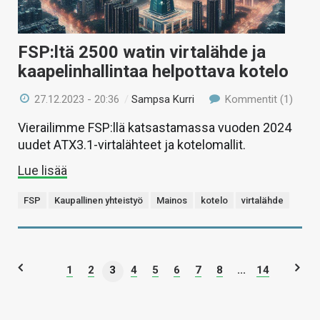
FSP:ltä 2500 watin virtalähde ja
kaapelinhallintaa helpottava kotelo
27.12.2023 - 20:36
/
Sampsa Kurri
Kommentit (1)
Vierailimme FSP:llä katsastamassa vuoden 2024
uudet ATX3.1-virtalähteet ja kotelomallit.
Lue lisää
FSP
Kaupallinen yhteistyö
Mainos
kotelo
virtalähde
1
2
3
4
5
6
7
8
...
14