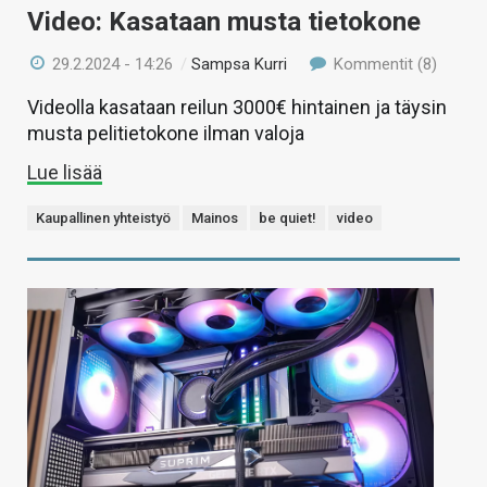
Video: Kasataan musta tietokone
29.2.2024 - 14:26
/
Sampsa Kurri
Kommentit (8)
Videolla kasataan reilun 3000€ hintainen ja täysin
musta pelitietokone ilman valoja
Lue lisää
Kaupallinen yhteistyö
Mainos
be quiet!
video