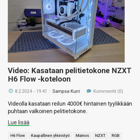
Video: Kasataan pelitietokone NZXT
H6 Flow -koteloon
8.2.2024 - 19:41
/
Sampsa Kurri
Kommentit (0)
Videolla kasataan reilun 4000€ hintainen tyylikkään
puhtaan valkoinen pelitietokone.
Lue lisää
H6 Flow
Kaupallinen yhteistyö
Mainos
NZXT
RGB