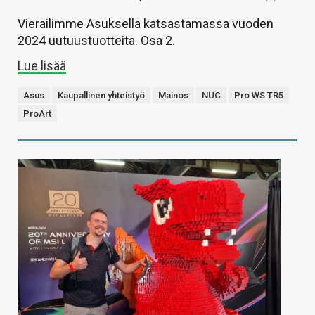
Vierailimme Asuksella katsastamassa vuoden
2024 uutuustuotteita. Osa 2.
Lue lisää
Asus
Kaupallinen yhteistyö
Mainos
NUC
Pro WS TR5
ProArt