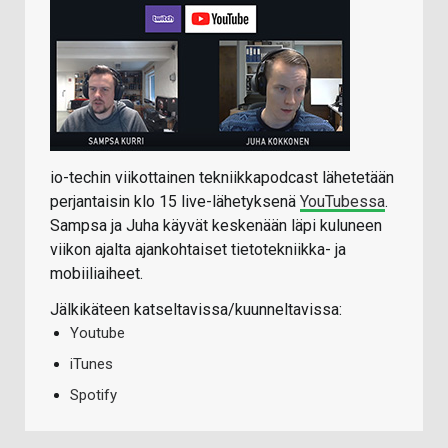
io-techin viikottainen tekniikkapodcast lähetetään
perjantaisin klo 15 live-lähetyksenä
YouTubessa
.
Sampsa ja Juha käyvät keskenään läpi kuluneen
viikon ajalta ajankohtaiset tietotekniikka- ja
mobiiliaiheet.
Jälkikäteen katseltavissa/kuunneltavissa:
Youtube
iTunes
Spotify