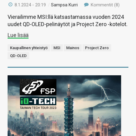
8.1.2024 - 20:19
/
Sampsa Kurri
Kommentit (8)
Vierailimme MSI:llä katsastamassa vuoden 2024
uudet QD-OLED-pelinäytöt ja Project Zero -kotelot.
Lue lisää
Kaupallinen yhteistyö
MSI
Mainos
Project Zero
QD-OLED