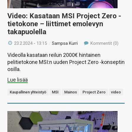
Video: Kasataan MSI Project Zero -
tietokone – liittimet emolevyn
takapuolella
23.2.2024 - 13:15
/
Sampsa Kurri
Kommentit (0)
Videolla kasataan reilun 2000€ hintainen
pelitietokone MSI:n uuden Project Zero -konseptin
osilla.
Lue lisää
Kaupallinen yhteistyö
MSI
Mainos
Project Zero
video