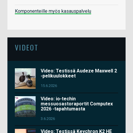
Komponenteille myös kasauspalvelu
VIDEOT
Video: Testissä Audeze Maxwell 2
-pelikuulokkeet
15.6.2026
Video: io-techin
messuosastoraportit Computex
2026 -tapahtumasta
3.6.2026
Video: Testissä Keychron K2 HE