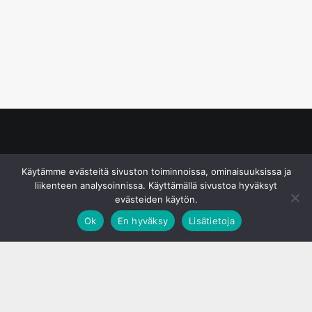
© S&J Media Oy
Käytämme evästeitä sivuston toiminnoissa, ominaisuuksissa ja
liikenteen analysoinnissa. Käyttämällä sivustoa hyväksyt
evästeiden käytön.
Ok
En hyväksy
Lisätietoja
;