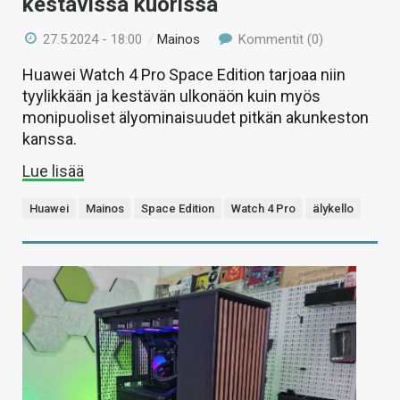
kestävissä kuorissa
27.5.2024 - 18:00
/
Mainos
Kommentit (0)
Huawei Watch 4 Pro Space Edition tarjoaa niin
tyylikkään ja kestävän ulkonäön kuin myös
monipuoliset älyominaisuudet pitkän akunkeston
kanssa.
Lue lisää
Huawei
Mainos
Space Edition
Watch 4 Pro
älykello