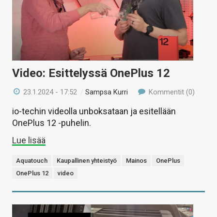
Video: Esittelyssä OnePlus 12
23.1.2024 - 17:52
/
Sampsa Kurri
Kommentit (0)
io-techin videolla unboksataan ja esitellään
OnePlus 12 -puhelin.
Lue lisää
Aquatouch
Kaupallinen yhteistyö
Mainos
OnePlus
OnePlus 12
video