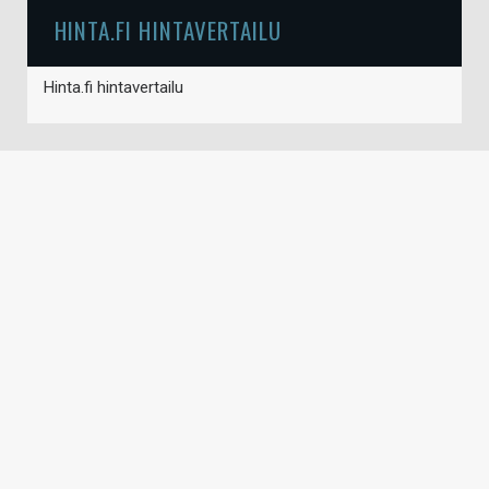
HINTA.FI HINTAVERTAILU
Hinta.fi hintavertailu