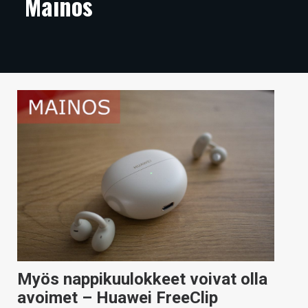
Mainos
ARTIKKELIT
VIDEOT
TECHBBS
TIETOA
HINTA.FI
KAUPPA
VAIHDA TEEMA
HAKU
Myös nappikuulokkeet voivat olla
avoimet – Huawei FreeClip