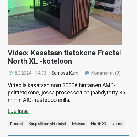
Video: Kasataan tietokone Fractal
North XL -koteloon
8.3.2024 - 14:33
/
Sampsa Kurri
Kommentit (9)
Videolla kasataan noin 3000€ hintainen AMD-
pelitietokone, jossa prosessori on jäähdytetty 360
mm:n AIO-nestecoolerilla.
Lue lisää
Fractal
Kaupallinen yhteistyö
Mainos
North XL
video