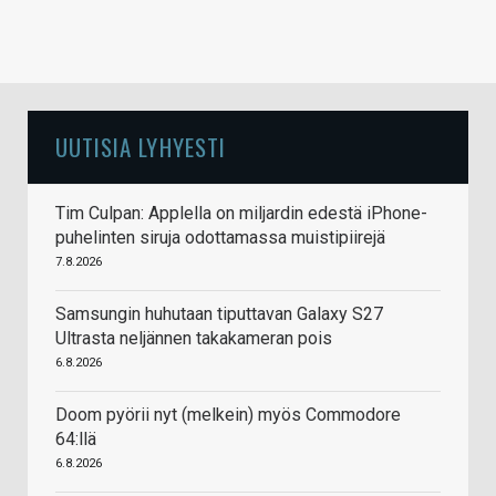
UUTISIA LYHYESTI
Tim Culpan: Applella on miljardin edestä iPhone-
puhelinten siruja odottamassa muistipiirejä
7.8.2026
Samsungin huhutaan tiputtavan Galaxy S27
Ultrasta neljännen takakameran pois
6.8.2026
Doom pyörii nyt (melkein) myös Commodore
64:llä
6.8.2026