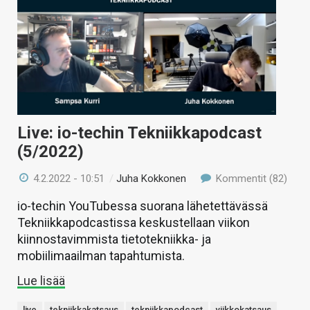
Live: io-techin Tekniikkapodcast
(5/2022)
4.2.2022 - 10:51
/
Juha Kokkonen
Kommentit (82)
io-techin YouTubessa suorana lähetettävässä
Tekniikkapodcastissa keskustellaan viikon
kiinnostavimmista tietotekniikka- ja
mobiilimaailman tapahtumista.
Lue lisää
live
tekniikkakatsaus
tekniikkapodcast
viikkokatsaus