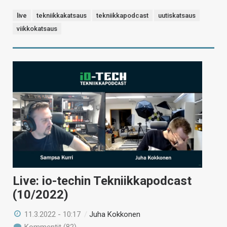
live
tekniikkakatsaus
tekniikkapodcast
uutiskatsaus
viikkokatsaus
Live: io-techin Tekniikkapodcast
(10/2022)
11.3.2022 - 10:17
/
Juha Kokkonen
Kommentit (82)