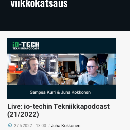
viikkokatsaus
ARTIKKELIT
VIDEOT
TECHBBS
TIETOA
HINTA.FI
KAUPPA
VAIHDA TEEMA
Live: io-techin Tekniikkapodcast
HAKU
(21/2022)
27.5.2022 - 13:00
/
Juha Kokkonen