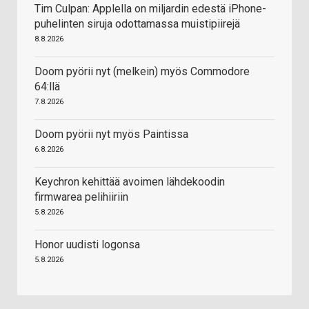
Tim Culpan: Applella on miljardin edestä iPhone-
puhelinten siruja odottamassa muistipiirejä
8.8.2026
Doom pyörii nyt (melkein) myös Commodore
64:llä
7.8.2026
Doom pyörii nyt myös Paintissa
6.8.2026
Keychron kehittää avoimen lähdekoodin
firmwarea pelihiiriin
5.8.2026
Honor uudisti logonsa
5.8.2026