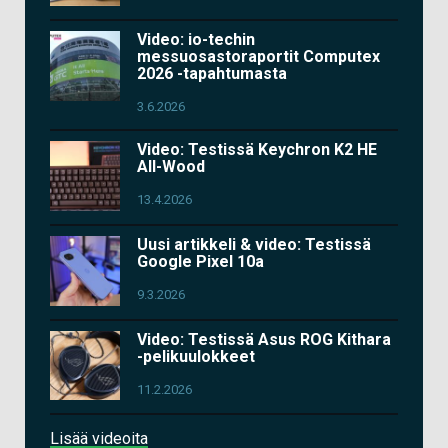
Video: io-techin
messuosastoraportit Computex
2026 -tapahtumasta
3.6.2026
Video: Testissä Keychron K2 HE
All-Wood
13.4.2026
Uusi artikkeli & video: Testissä
Google Pixel 10a
9.3.2026
Video: Testissä Asus ROG Kithara
-pelikuulokkeet
11.2.2026
Lisää videoita