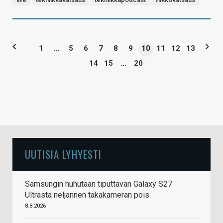
1
...
5
6
7
8
9
10
11
12
13
14
15
...
20
UUTISIA LYHYESTI
Samsungin huhutaan tiputtavan Galaxy S27
Ultrasta neljännen takakameran pois
8.8.2026