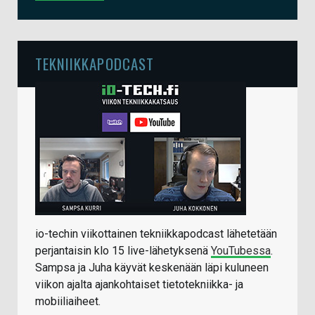
TEKNIIKKAPODCAST
io-techin viikottainen tekniikkapodcast lähetetään
perjantaisin klo 15 live-lähetyksenä
YouTubessa
.
Sampsa ja Juha käyvät keskenään läpi kuluneen
viikon ajalta ajankohtaiset tietotekniikka- ja
mobiiliaiheet.