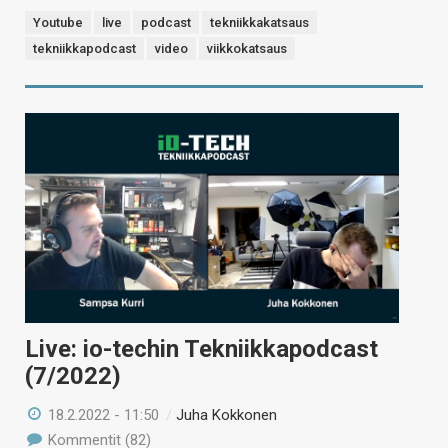
Youtube
live
podcast
tekniikkakatsaus
tekniikkapodcast
video
viikkokatsaus
Live: io-techin Tekniikkapodcast
(7/2022)
18.2.2022 - 11:50
/
Juha Kokkonen
Kommentit (82)