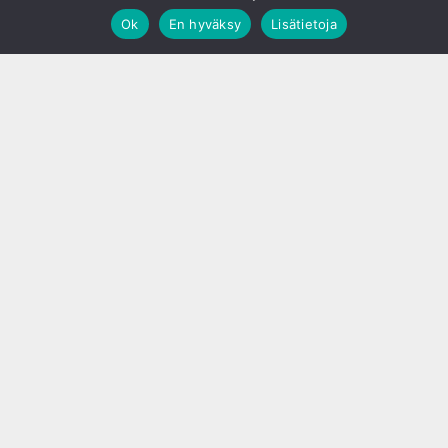
Ok
En hyväksy
Lisätietoja
;