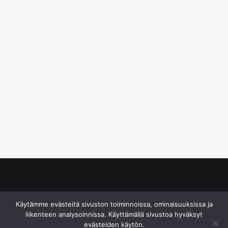
© S&J Media Oy
Käytämme evästeitä sivuston toiminnoissa, ominaisuuksissa ja
liikenteen analysoinnissa. Käyttämällä sivustoa hyväksyt
evästeiden käytön.