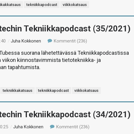
iikakkatsaus
tekniikkapodcast
viikkokatsaus
-techin Tekniikkapodcast (35/2021)
:40
/
Juha Kokkonen
Kommentit (236)
uTubessa suorana lähetettävässä Tekniikkapodcastissa
 viikon kiinnostavimmista tietotekniikka- ja
man tapahtumista.
tekniikkakatsaus
tekniikkapodcast
viikkokatsaus
-techin Tekniikkapodcast (34/2021)
10:25
/
Juha Kokkonen
Kommentit (236)