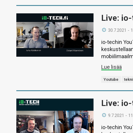
Live: io
30.7.2021 - 
io-techin Yo
keskustellaan
mobiilimaail
Lue lisää
Youtube
tekn
Live: io
9.7.2021 - 11
io-techin Yo