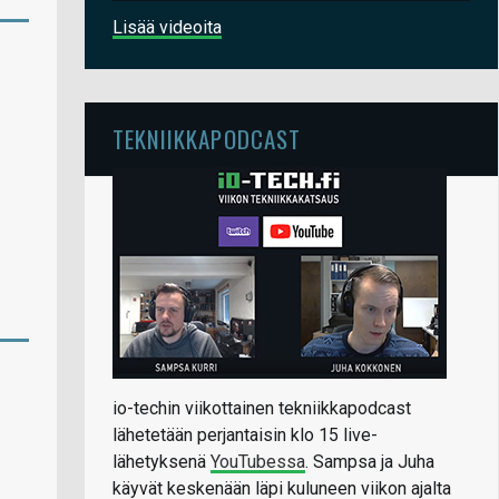
Lisää videoita
TEKNIIKKAPODCAST
io-techin viikottainen tekniikkapodcast
lähetetään perjantaisin klo 15 live-
lähetyksenä
YouTubessa
. Sampsa ja Juha
käyvät keskenään läpi kuluneen viikon ajalta