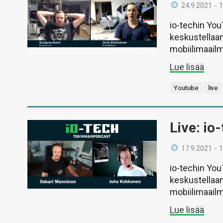
24.9.2021 - 
io-techin Yo
keskustellaan
mobiilimaail
Lue lisää
Youtube
live
Live: io
17.9.2021 - 
io-techin Yo
keskustellaan
mobiilimaail
Lue lisää