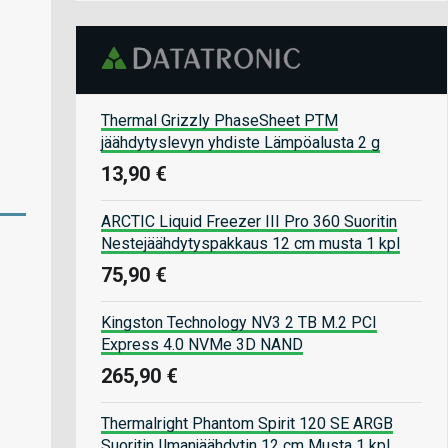
Thermal Grizzly PhaseSheet PTM
jäähdytyslevyn yhdiste Lämpöalusta 2 g
13,90 €
ARCTIC Liquid Freezer III Pro 360 Suoritin
Nestejäähdytyspakkaus 12 cm musta 1 kpl
75,90 €
Kingston Technology NV3 2 TB M.2 PCI
Express 4.0 NVMe 3D NAND
265,90 €
Thermalright Phantom Spirit 120 SE ARGB
Suoritin Ilmanjäähdytin 12 cm Musta 1 kpl