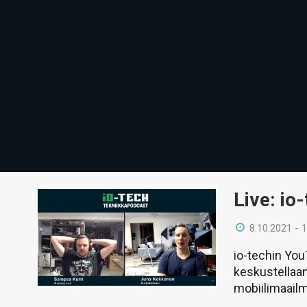
Live: io
8.10.2021 - 
io-techin Yo
keskustellaan
mobiilimaail