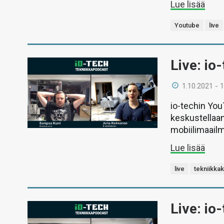
Lue lisää
Youtube
live
Live: io
1.10.2021 - 
io-techin Yo
keskustellaan
mobiilimaail
Lue lisää
live
tekniikka
Live: io