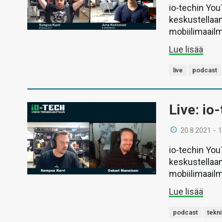
io-techin Yo
keskustellaan
mobiilimaail
Lue lisää
live
podcast
Live: io
20.8.2021 - 
io-techin Yo
keskustellaan
mobiilimaail
Lue lisää
podcast
tekn