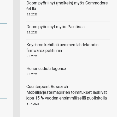
Doom pyörii nyt (melkein) myös Commodore
64:llä
6.8.2026
Doom pyörii nyt myös Paintissa
6.8.2026
Keychron kehittää avoimen lähdekoodin
firmwarea pelihiiriin
5.8.2026
Honor uudisti logonsa
5.8.2026
Counterpoint Research:
Mobiilijärjestelmäpiirien toimitukset laskivat
jopa 15 % vuoden ensimmäisellä puoliskolla
31.7.2026