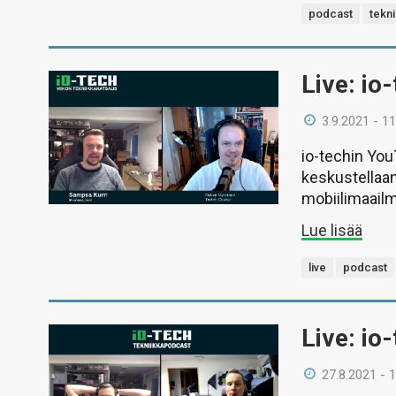
podcast
tekn
Live: io
3.9.2021 - 11
io-techin Yo
keskustellaan
mobiilimaail
Lue lisää
live
podcast
Live: io
27.8.2021 - 