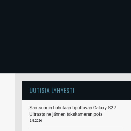
UUTISIA LYHYESTI
Samsungin huhutaan tiputtavan Galaxy S27
Ultrasta neljännen takakameran pois
6.8.2026