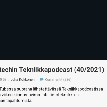
-techin Tekniikkapodcast (40/2021)
10:53
/
Juha Kokkonen
Kommentit (236)
uTubessa suorana lähetettävässä Tekniikkapodcastissa
 viikon kiinnostavimmista tietotekniikka- ja
man tapahtumista.