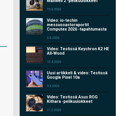
Maxwell 2 -pelikuulokkeet
15.6.2026
Video: io-techin
messuosastoraportit
Computex 2026 -tapahtumasta
3.6.2026
Video: Testissä Keychron K2 HE
All-Wood
13.4.2026
Uusi artikkeli & video: Testissä
Google Pixel 10a
9.3.2026
Video: Testissä Asus ROG
Kithara -pelikuulokkeet
11.2.2026