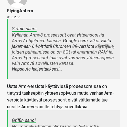
FlyingAntero
31.3.2021
Sirtuin sanoi
Kyllähän Armv8 proseesorit ovat yhteensopivia
Armv7 ohjelmien kanssa.
Google esim. alkoi vasta
jakamaan 64-bittistä Chromen 89-versiota
käyttäjille,
joiden puhelimissa on on 8Gt tai enemmän RAM:ia.
Armv9-prosessorit taas ovat varmaan yhteensopivia
vain Armv8 sovellusten kanssa.
Napsauta laajentaaksesi…
Uutta Arm-versiota käyttävissä prosessoreissa on
tietysti taaksepäin yhteensopivuus mutta vanhaa Arm-
versiota käyttävät prosessorit eivät välttämättä tue
uusille Arm-versioille tehtyjä sovelluksia.
Griffin sanoi
No, mobiililaitteiden elinkaario on 2-3 vuotta