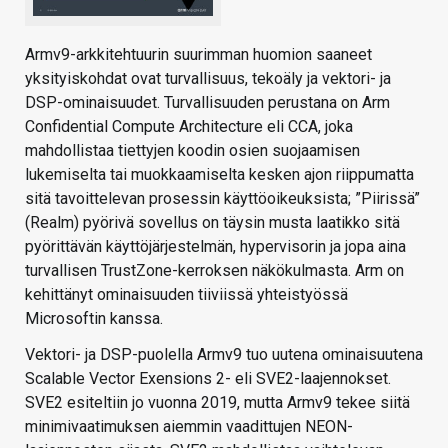
Armv9-arkkitehtuurin suurimman huomion saaneet
yksityiskohdat ovat turvallisuus, tekoäly ja vektori- ja
DSP-ominaisuudet. Turvallisuuden perustana on Arm
Confidential Compute Architecture eli CCA, joka
mahdollistaa tiettyjen koodin osien suojaamisen
lukemiselta tai muokkaamiselta kesken ajon riippumatta
sitä tavoittelevan prosessin käyttöoikeuksista; ”Piirissä”
(Realm) pyörivä sovellus on täysin musta laatikko sitä
pyörittävän käyttöjärjestelmän, hypervisorin ja jopa aina
turvallisen TrustZone-kerroksen näkökulmasta. Arm on
kehittänyt ominaisuuden tiiviissä yhteistyössä
Microsoftin kanssa.
Vektori- ja DSP-puolella Armv9 tuo uutena ominaisuutena
Scalable Vector Exensions 2- eli SVE2-laajennokset.
SVE2 esiteltiin jo vuonna 2019, mutta Armv9 tekee siitä
minimivaatimuksen aiemmin vaadittujen NEON-