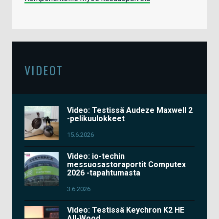
VIDEOT
Video: Testissä Audeze Maxwell 2
-pelikuulokkeet
15.6.2026
Video: io-techin
messuosastoraportit Computex
2026 -tapahtumasta
3.6.2026
Video: Testissä Keychron K2 HE
All-Wood