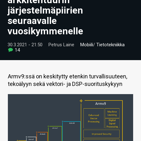
ARTIKKELIT
järjestelmäpiirien
seuraavalle
VIDEOT
vuosikymmenelle
TECHBBS
30.3.2021 - 21:50
Petrus Laine
Mobiili
/
Tietotekniikka
TIETOA
14
HINTA.FI
KAUPPA
Armv9:ssä on keskitytty etenkin turvallisuuteen,
tekoälyyn sekä vektori- ja DSP-suorituskykyyn
VAIHDA TEEMA
HAKU