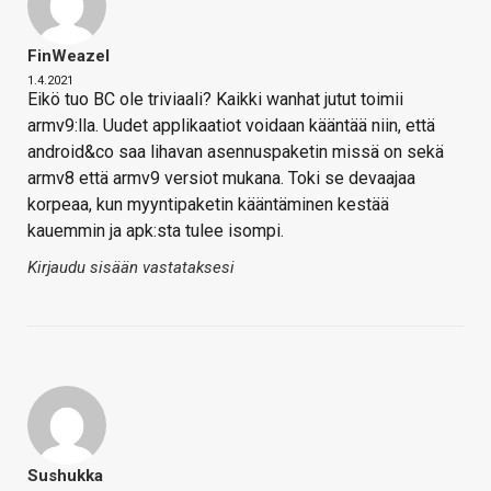
FinWeazel
1.4.2021
Eikö tuo BC ole triviaali? Kaikki wanhat jutut toimii
armv9:lla. Uudet applikaatiot voidaan kääntää niin, että
android&co saa lihavan asennuspaketin missä on sekä
armv8 että armv9 versiot mukana. Toki se devaajaa
korpeaa, kun myyntipaketin kääntäminen kestää
kauemmin ja apk:sta tulee isompi.
Kirjaudu sisään vastataksesi
Sushukka