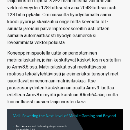
laajennosten sijasta. SVE2 mahdollistaa vaihtelevan
vektorileveyden 128-bittisestä aina 2048-bittisiin asti
128 bitin pykälin. Ominaisuutta hyödyntämällä sama
koodi pyörii ja skaalautuu ongelmitta keveistä IoT-
siruista järeisiin palvelinprosessoreihin asti ottaen
samalla automaattisesti hyödyn esimerkiksi
leveämmistä vektoripoluista.
Koneoppimispuolella uutta on panostaminen
matriisilaskuihin, joihin keskittyvät käskyt tosin esiteltiin
jo Armv8.6:ssa. Matriisilaskut ovat merkittävässä
roolissa tekoälytehtävissä ja esimerkiksi tensoriytimet
suorittavat nimenomaan matriisilaskuja. Itse
prosessoriydinten käskykannan osalta Armv9 luottaa
edelleen Armv8:n myötä julkaistuun AArch64:ään, mutta
luonnollisesti uusien laajennosten kera.