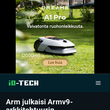
Arm julkaisi Armv9-
UUTISET
arkkitehtuurin