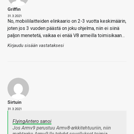
Griffin
31.3.2021
No, mobiililaitteiden elinkaario on 2-3 vuotta keskimäärin,
joten jos 3 vuoden päästä on joku ohjelma, niin ei siinä
paljon menetetä, vaikaa ei enää V8 armeilla toimisikaan…
Kirjaudu sisään vastataksesi
Sirtuin
31.3.2021
FlyingAntero sanoi
Jos Armv9 perustuu Armv8-arkkitehtuuriin, niin
mahtaako Armv9:lle tehdyt sovellukset toimia