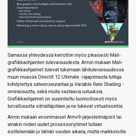
Samassa yhteydessä kerrottiin myös pikaisesti Mali-
grafiikkaohjainten tulevaisuudesta. Armin mukaan Mali-
grafiikkaohjaimet tulevat tukemaan lähitulevaisuudessa
muun muassa DirectX 12 Ultimate -rajapinnasta tuttuja
kiihdytettyä säteenseurantaa ja Variable Rate Shading -
ominaisuutta, sekä muita vastaavia uutuuksia.
Grafiikkaohjaimet on suunniteltu luonnollisesti myös
turvallisuutta silmälläpitäen ja ne tukevat virtualisointia.
Armin mukaan ensimmäiset Armv9-järjestelmäpiirit tai
ainakin niiden uudet prosessoriytimet tullaan
esittelemään jo tämän vuoden aikana, mutta markkinoille