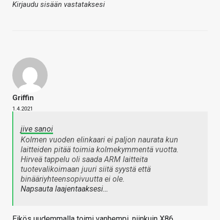
Kirjaudu sisään vastataksesi
Griffin
1.4.2021
jive sanoi
Kolmen vuoden elinkaari ei paljon naurata kun
laitteiden pitää toimia kolmekymmentä vuotta.
Hirveä tappelu oli saada ARM laitteita
tuotevalikoimaan juuri siitä syystä että
binääriyhteensopivuutta ei ole.
Napsauta laajentaaksesi…
Eikös uudemmalla toimi vanhempi, niinkuin X86