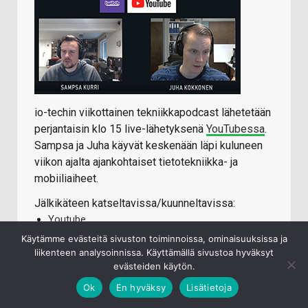
io-techin viikottainen tekniikkapodcast lähetetään
perjantaisin klo 15 live-lähetyksenä
YouTubessa
.
Sampsa ja Juha käyvät keskenään läpi kuluneen
viikon ajalta ajankohtaiset tietotekniikka- ja
mobiiliaiheet.
Jälkikäteen katseltavissa/kuunneltavissa:
Youtube
Käytämme evästeitä sivuston toiminnoissa, ominaisuuksissa ja
iTunes
liikenteen analysoinnissa. Käyttämällä sivustoa hyväksyt
Spotify
evästeiden käytön.
Ok
En hyväksy
Lisätietoja