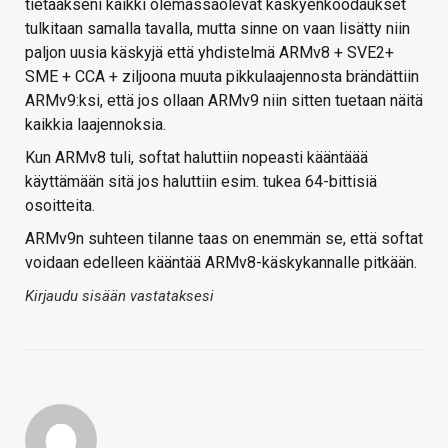
tietääkseni kaikki olemassaolevat käskyenkoodaukset
tulkitaan samalla tavalla, mutta sinne on vaan lisätty niin
paljon uusia käskyjä että yhdistelmä ARMv8 + SVE2+
SME + CCA + ziljoona muuta pikkulaajennosta brändättiin
ARMv9:ksi, että jos ollaan ARMv9 niin sitten tuetaan näitä
kaikkia laajennoksia.
Kun ARMv8 tuli, softat haluttiin nopeasti kääntäää
käyttämään sitä jos haluttiin esim. tukea 64-bittisiä
osoitteita.
ARMv9n suhteen tilanne taas on enemmän se, että softat
voidaan edelleen kääntää ARMv8-käskykannalle pitkään.
Kirjaudu sisään vastataksesi