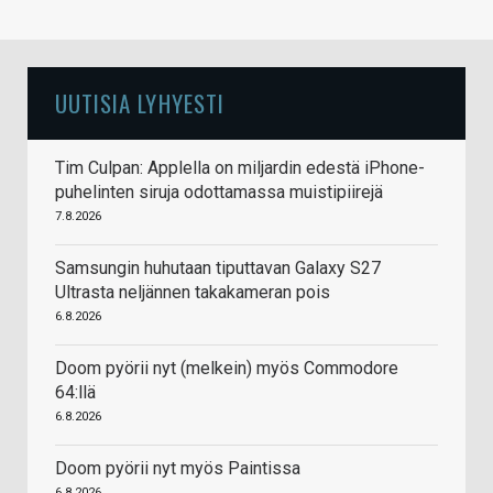
UUTISIA LYHYESTI
Tim Culpan: Applella on miljardin edestä iPhone-
puhelinten siruja odottamassa muistipiirejä
7.8.2026
Samsungin huhutaan tiputtavan Galaxy S27
Ultrasta neljännen takakameran pois
6.8.2026
Doom pyörii nyt (melkein) myös Commodore
64:llä
6.8.2026
Doom pyörii nyt myös Paintissa
6.8.2026