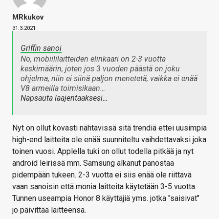
MRkukov
31.3.2021
Griffin sanoi
No, mobiililaitteiden elinkaari on 2-3 vuotta
keskimäärin, joten jos 3 vuoden päästä on joku
ohjelma, niin ei siinä paljon menetetä, vaikka ei enää
V8 armeilla toimisikaan…
Napsauta laajentaaksesi…
Nyt on ollut kovasti nähtävissä sitä trendiä ettei uusimpia
high-end laitteita ole enää suunniteltu vaihdettavaksi joka
toinen vuosi. Applella tuki on ollut todella pitkää ja nyt
android leirissä mm. Samsung alkanut panostaa
pidempään tukeen. 2-3 vuotta ei siis enää ole riittävä
vaan sanoisin että monia laitteita käytetään 3-5 vuotta.
Tunnen useampia Honor 8 käyttäjiä yms. jotka "saisivat"
jo päivittää laitteensa.