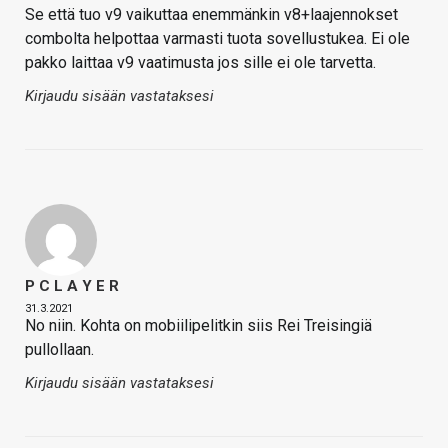
Se että tuo v9 vaikuttaa enemmänkin v8+laajennokset
combolta helpottaa varmasti tuota sovellustukea. Ei ole
pakko laittaa v9 vaatimusta jos sille ei ole tarvetta.
Kirjaudu sisään vastataksesi
P C L A Y E R
31.3.2021
No niin. Kohta on mobiilipelitkin siis Rei Treisingiä
pullollaan.
Kirjaudu sisään vastataksesi