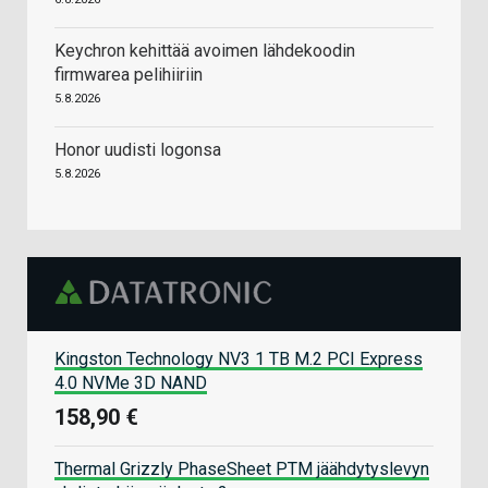
Keychron kehittää avoimen lähdekoodin
firmwarea pelihiiriin
5.8.2026
Honor uudisti logonsa
5.8.2026
Kingston Technology NV3 1 TB M.2 PCI Express
4.0 NVMe 3D NAND
158,90 €
Thermal Grizzly PhaseSheet PTM jäähdytyslevyn