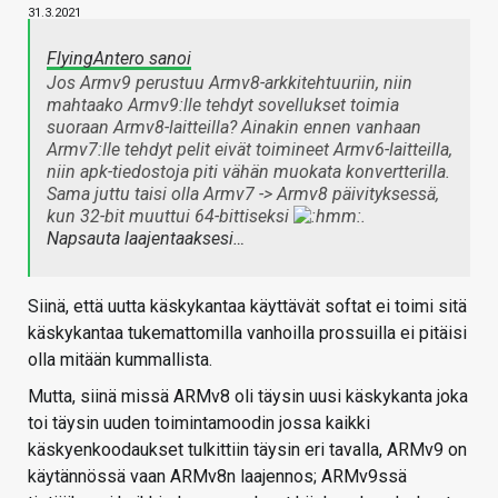
31.3.2021
FlyingAntero sanoi
Jos Armv9 perustuu Armv8-arkkitehtuuriin, niin
mahtaako Armv9:lle tehdyt sovellukset toimia
suoraan Armv8-laitteilla? Ainakin ennen vanhaan
Armv7:lle tehdyt pelit eivät toimineet Armv6-laitteilla,
niin apk-tiedostoja piti vähän muokata konvertterilla.
Sama juttu taisi olla Armv7 -> Armv8 päivityksessä,
kun 32-bit muuttui 64-bittiseksi
.
Napsauta laajentaaksesi…
Siinä, että uutta käskykantaa käyttävät softat ei toimi sitä
käskykantaa tukemattomilla vanhoilla prossuilla ei pitäisi
olla mitään kummallista.
Mutta, siinä missä ARMv8 oli täysin uusi käskykanta joka
toi täysin uuden toimintamoodin jossa kaikki
käskyenkoodaukset tulkittiin täysin eri tavalla, ARMv9 on
käytännössä vaan ARMv8n laajennos; ARMv9ssä