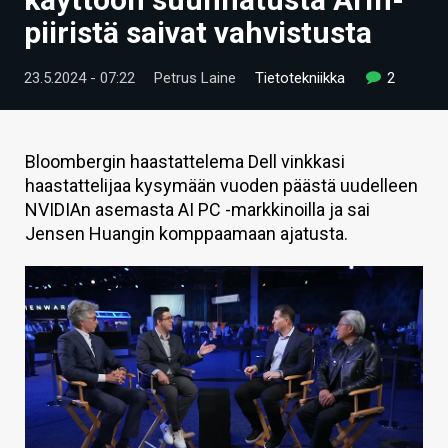
ARTIKKELIT
piiristä saivat vahvistusta
VIDEOT
23.5.2024 - 07:22
Petrus Laine
Tietotekniikka
2
TECHBBS
TIETOA
Bloombergin haastattelema Dell vinkkasi
haastattelijaa kysymään vuoden päästä uudelleen
HINTA.FI
NVIDIAn asemasta AI PC -markkinoilla ja sai
Jensen Huangin komppaamaan ajatusta.
KAUPPA
VAIHDA TEEMA
HAKU