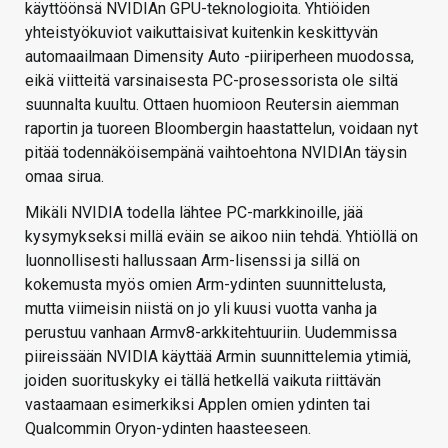
käyttöönsä NVIDIAn GPU-teknologioita. Yhtiöiden
yhteistyökuviot vaikuttaisivat kuitenkin keskittyvän
automaailmaan Dimensity Auto -piiriperheen muodossa,
eikä viitteitä varsinaisesta PC-prosessorista ole siltä
suunnalta kuultu. Ottaen huomioon Reutersin aiemman
raportin ja tuoreen Bloombergin haastattelun, voidaan nyt
pitää todennäköisempänä vaihtoehtona NVIDIAn täysin
omaa sirua.
Mikäli NVIDIA todella lähtee PC-markkinoille, jää
kysymykseksi millä eväin se aikoo niin tehdä. Yhtiöllä on
luonnollisesti hallussaan Arm-lisenssi ja sillä on
kokemusta myös omien Arm-ydinten suunnittelusta,
mutta viimeisin niistä on jo yli kuusi vuotta vanha ja
perustuu vanhaan Armv8-arkkitehtuuriin. Uudemmissa
piireissään NVIDIA käyttää Armin suunnittelemia ytimiä,
joiden suorituskyky ei tällä hetkellä vaikuta riittävän
vastaamaan esimerkiksi Applen omien ydinten tai
Qualcommin Oryon-ydinten haasteeseen.