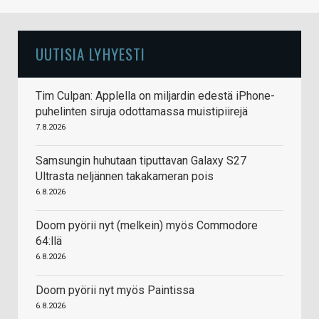
UUTISIA LYHYESTI
Tim Culpan: Applella on miljardin edestä iPhone-
puhelinten siruja odottamassa muistipiirejä
7.8.2026
Samsungin huhutaan tiputtavan Galaxy S27
Ultrasta neljännen takakameran pois
6.8.2026
Doom pyörii nyt (melkein) myös Commodore
64:llä
6.8.2026
Doom pyörii nyt myös Paintissa
6.8.2026