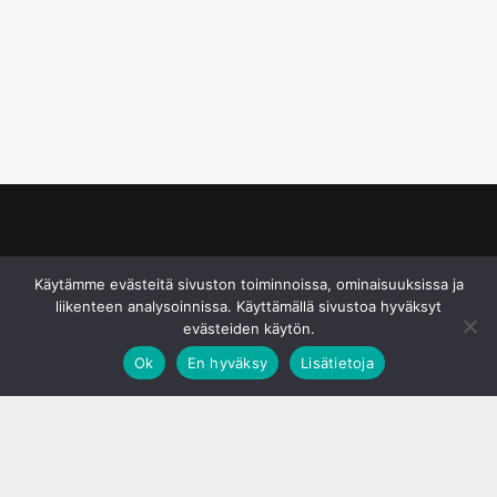
© S&J Media Oy
Käytämme evästeitä sivuston toiminnoissa, ominaisuuksissa ja
liikenteen analysoinnissa. Käyttämällä sivustoa hyväksyt
evästeiden käytön.
Ok
En hyväksy
Lisätietoja
;