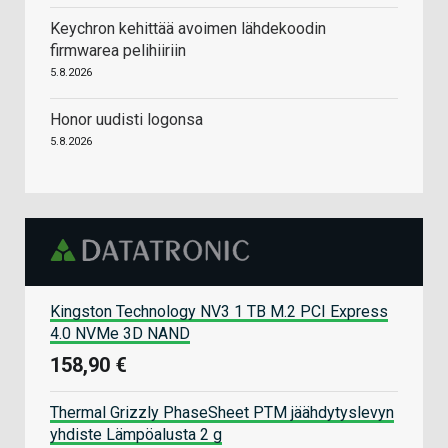
Keychron kehittää avoimen lähdekoodin
firmwarea pelihiiriin
5.8.2026
Honor uudisti logonsa
5.8.2026
Kingston Technology NV3 1 TB M.2 PCI Express
4.0 NVMe 3D NAND
158,90 €
Thermal Grizzly PhaseSheet PTM jäähdytyslevyn
yhdiste Lämpöalusta 2 g