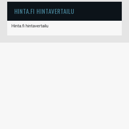
HINTA.FI HINTAVERTAILU
Hinta.fi hintavertailu