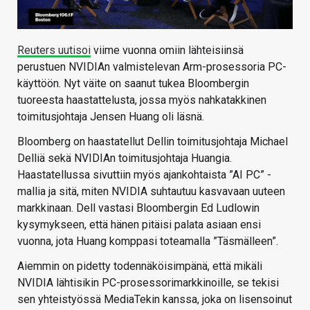
Reuters uutisoi
viime vuonna omiin lähteisiinsä
perustuen NVIDIAn valmistelevan Arm-prosessoria PC-
käyttöön. Nyt väite on saanut tukea Bloombergin
tuoreesta haastattelusta, jossa myös nahkatakkinen
toimitusjohtaja Jensen Huang oli läsnä.
Bloomberg on haastatellut Dellin toimitusjohtaja Michael
Delliä sekä NVIDIAn toimitusjohtaja Huangia.
Haastatellussa sivuttiin myös ajankohtaista ”AI PC” -
mallia ja sitä, miten NVIDIA suhtautuu kasvavaan uuteen
markkinaan. Dell vastasi Bloombergin Ed Ludlowin
kysymykseen, että hänen pitäisi palata asiaan ensi
vuonna, jota Huang komppasi toteamalla ”Täsmälleen”.
Aiemmin on pidetty todennäköisimpänä, että mikäli
NVIDIA lähtisikin PC-prosessorimarkkinoille, se tekisi
sen yhteistyössä MediaTekin kanssa, joka on lisensoinut