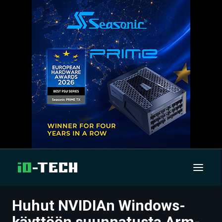
Huhut NVIDIAn Windows-
UUTISET
käyttöön suunnatusta Arm-