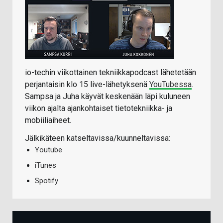
io-techin viikottainen tekniikkapodcast lähetetään
perjantaisin klo 15 live-lähetyksenä
YouTubessa
.
Sampsa ja Juha käyvät keskenään läpi kuluneen
viikon ajalta ajankohtaiset tietotekniikka- ja
mobiiliaiheet.
Jälkikäteen katseltavissa/kuunneltavissa:
Youtube
iTunes
Spotify