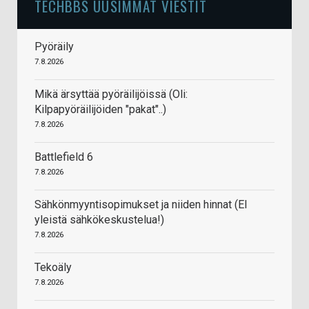
TECHBBS UUSIMMAT VIESTIT
Pyöräily
7.8.2026
Mikä ärsyttää pyöräilijöissä (Oli:
Kilpapyöräilijöiden "pakat"..)
7.8.2026
Battlefield 6
7.8.2026
Sähkönmyyntisopimukset ja niiden hinnat (EI
yleistä sähkökeskustelua!)
7.8.2026
Tekoäly
7.8.2026