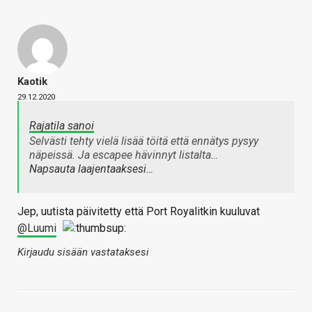
Kaotik
29.12.2020
Rajatila sanoi
Selvästi tehty vielä lisää töitä että ennätys pysyy
näpeissä. Ja escapee hävinnyt listalta…
Napsauta laajentaaksesi…
Jep, uutista päivitetty että Port Royalitkin kuuluvat
@Luumi
Kirjaudu sisään vastataksesi