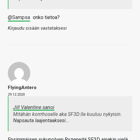
@Sampsa
onko tietoa?
Kirjaudu sisään vastataksesi
FlyingAntero
29.12.2020
Jill Valentine sanoi
Mitähän korrrhoselle aka SF3D:lle kuuluu nykyisin.
Napsauta laajentaaksesi…
Ensimmäisen sukupolven Ryzeneitä SF3D ainakin vielä