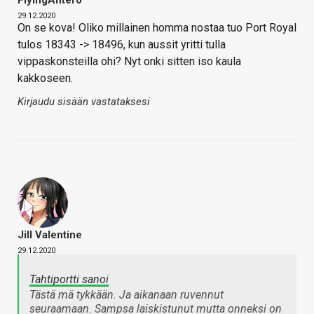
FlyingAntero
29.12.2020
On se kova! Oliko millainen homma nostaa tuo Port Royal
tulos 18343 -> 18496, kun aussit yritti tulla
vippaskonsteilla ohi? Nyt onki sitten iso kaula
kakkoseen.
Kirjaudu sisään vastataksesi
Jill Valentine
29.12.2020
Tahtiportti sanoi
Tästä mä tykkään. Ja aikanaan ruvennut
seuraamaan. Sampsa laiskistunut mutta onneksi on