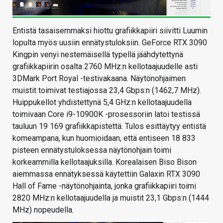
Entistä tasaisemmaksi hiottu grafiikkapiiri siivitti Luumin
lopulta myös uusiin ennätystuloksiin. GeForce RTX 3090
Kingpin venyi nestemäisellä typellä jäähdytettynä
grafiikkapiirin osalta 2760 MHz:n kellotaajuudelle asti
3DMark Port Royal -testivakaana. Näytönohjaimen
muistit toimivat testiajossa 23,4 Gbps:n (1462,7 MHz).
Huippukellot yhdistettynä 5,4 GHz:n kellotaajuudella
toimivaan Core i9-10900K -prosessoriin latoi testissä
tauluun 19 169 grafiikkapistettä. Tulos esittäytyy entistä
komeampana, kun huomioidaan, että entiseen 18 833
pisteen ennätystuloksessa näytönohjain toimi
korkeammilla kellotaajuksilla. Korealaisen Biso Bison
aiemmassa ennätyksessä käytettiin Galaxin RTX 3090
Hall of Fame -näytönohjainta, jonka grafiikkapiiri toimi
2820 MHz:n kellotaajuudella ja muistit 23,1 Gbps:n (1444
MHz) nopeudella.