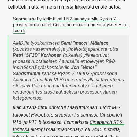
kellotteli mutta viimeisimmistä liikkeistä ei ole tietoa.
Suomalaiset ylikellottivat LN2-jäähdytetyllä Ryzen 7 -
prosessorilla uudet Cinebench-maailmanennätykset – io-
tech.fi
AMD:lla työskentelevä
Sami ”macci” Mäkinen
(kuvassa vasemmalla) ja ylikellottajapiireistä tuttu
Petri ”SF3D” Korhonen
(oikealla) ylikellottivat
yhdessä ruotsalaisen Asuksella emolevyjen R&D-
insinöörinä työskentelevän
Jon ”elmor”
Sandströmin
kanssa Ryzen 7 1800X -prosessoria
Asuksen Crosshair VI Hero -emolevyllä ja tavoitteena
oli saavuttaa uusi maailmanennätys Cinebench-
renderöintitesteissä kahdeksan prosessoriytimen
kategorioissa.
Illan aikana tiimi onnistui saavuttamaan uudet ME-
tulokset Hwbot.org-sivuston listaamissa Cinebench
R15- ja R11.5-testeissä. Esimerkiksi
Cinebench R15 -
testissä
aiempi maailmanennätys oli 2445 pistettä,
joka oli ajettu nestemäisellä typellä jäähdytetyllä ja