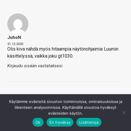
JuhoN
31.12.2020
Olis kiva nähdä myös hitaampia näytönohjaimia Luumin
käsittelyssä, vaikka joku gt1030.
Kirjaudu sisään vastataksesi
Käytämme evästeitä sivuston toiminnoissa, ominaisuuksissa ja
liikenteen analysoinnissa. Käyttämällä sivustoa hyväksyt
evästeiden käytön.
Jarnis
Ok
En hyväksy
Lisätietoja
31.12.2020