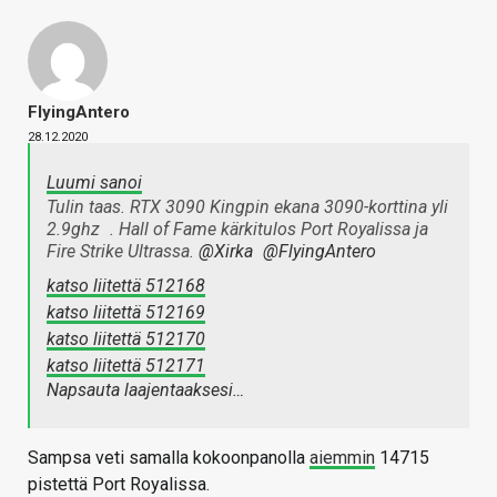
FlyingAntero
28.12.2020
Luumi sanoi
Tulin taas. RTX 3090 Kingpin ekana 3090-korttina yli
2.9ghz
. Hall of Fame kärkitulos Port Royalissa ja
Fire Strike Ultrassa.
@Xirka
@FlyingAntero
katso liitettä 512168
katso liitettä 512169
katso liitettä 512170
katso liitettä 512171
Napsauta laajentaaksesi…
Sampsa veti samalla kokoonpanolla
aiemmin
14715
pistettä Port Royalissa.