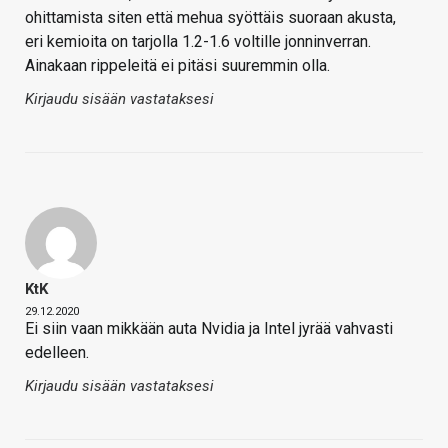
ohittamista siten että mehua syöttäis suoraan akusta,
eri kemioita on tarjolla 1.2-1.6 voltille jonninverran.
Ainakaan rippeleitä ei pitäsi suuremmin olla.
Kirjaudu sisään vastataksesi
KtK
29.12.2020
Ei siin vaan mikkään auta Nvidia ja Intel jyrää vahvasti
edelleen.
Kirjaudu sisään vastataksesi