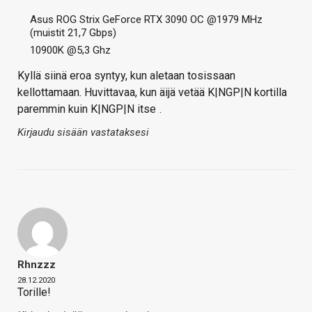
Asus ROG Strix GeForce RTX 3090 OC @1979 MHz
(muistit 21,7 Gbps)
10900K @5,3 Ghz
Kyllä siinä eroa syntyy, kun aletaan tosissaan
kellottamaan. Huvittavaa, kun äijä vetää K|NGP|N kortilla
paremmin kuin K|NGP|N itse
.
Kirjaudu sisään vastataksesi
Rhnzzz
28.12.2020
Torille!