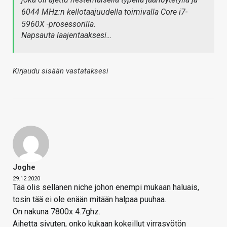
6044 MHz:n kellotaajuudella toimivalla Core i7-
5960X -prosessorilla.
Napsauta laajentaaksesi…
Kirjaudu sisään vastataksesi
Joghe
29.12.2020
Tää olis sellanen niche johon enempi mukaan haluais,
tosin tää ei ole enään mitään halpaa puuhaa.
On nakuna 7800x 4.7ghz.
Aihetta sivuten, onko kukaan kokeillut virrasyötön