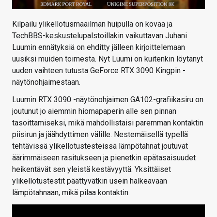
Kilpailu ylikellotusmaailman huipulla on kovaa ja
TechBBS-keskustelupalstoillakin vaikuttavan Juhani
Luumin ennätyksiä on ehditty jälleen kirjoittelemaan
uusiksi muiden toimesta. Nyt Luumi on kuitenkin löytänyt
uuden vaihteen tutusta GeForce RTX 3090 Kingpin -
näytönohjaimestaan.
Luumin RTX 3090 -näytönohjaimen GA102-grafiikasiru on
joutunut jo aiemmin hiomapaperin alle sen pinnan
tasoittamiseksi, mikä mahdollistaisi paremman kontaktin
piisirun ja jäähdyttimen välille. Nestemäisellä typellä
tehtävissä ylikellotustesteissä lämpötahnat joutuvat
äärimmäiseen rasitukseen ja pienetkin epätasaisuudet
heikentävät sen yleistä kestävyyttä. Yksittäiset
ylikellotustestit päättyvätkin usein halkeavaan
lämpötahnaan, mikä pilaa kontaktin.