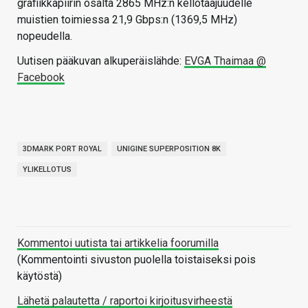
grafiikkapiirin osalta 2865 MHz:n kellotaajuudelle
muistien toimiessa 21,9 Gbps:n (1369,5 MHz)
nopeudella.
Uutisen pääkuvan alkuperäislähde:
EVGA Thaimaa @
Facebook
3DMARK PORT ROYAL
UNIGINE SUPERPOSITION 8K
YLIKELLOTUS
Kommentoi uutista tai artikkelia foorumilla
(Kommentointi sivuston puolella toistaiseksi pois
käytöstä)
Lähetä palautetta / raportoi kirjoitusvirheestä