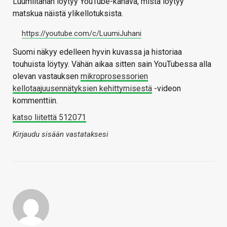
Luumiltahan löytyy YouTube-kanava, mistä löytyy
matskua näistä ylikellotuksista.
https://youtube.com/c/LuumiJuhani
Suomi näkyy edelleen hyvin kuvassa ja historiaa
touhuista löytyy. Vähän aikaa sitten sain YouTubessa alla
olevan vastauksen
mikroprosessorien
kellotaajuusennätyksien kehittymisestä
-videon
kommenttiin.
katso liitettä 512071
Kirjaudu sisään vastataksesi