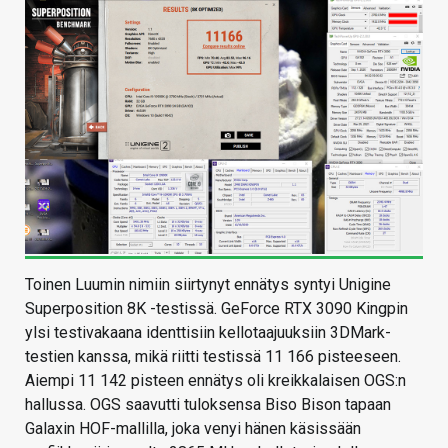
Toinen Luumin nimiin siirtynyt ennätys syntyi Unigine
Superposition 8K -testissä. GeForce RTX 3090 Kingpin
ylsi testivakaana identtisiin kellotaajuuksiin 3DMark-
testien kanssa, mikä riitti testissä 11 166 pisteeseen.
Aiempi 11 142 pisteen ennätys oli kreikkalaisen OGS:n
hallussa. OGS saavutti tuloksensa Biso Bison tapaan
Galaxin HOF-mallilla, joka venyi hänen käsissään