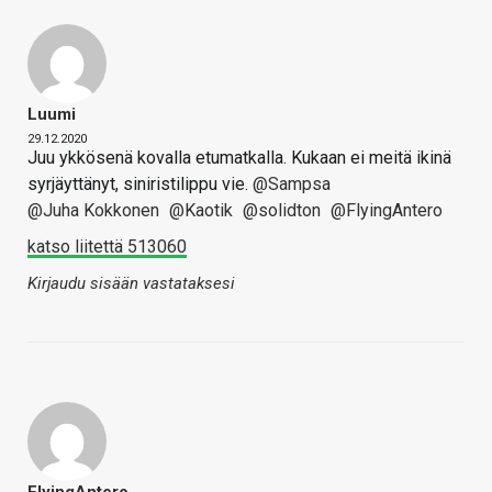
Luumi
29.12.2020
Juu ykkösenä kovalla etumatkalla. Kukaan ei meitä ikinä
syrjäyttänyt, siniristilippu vie.
@Sampsa
@Juha Kokkonen
@Kaotik
@solidton
@FlyingAntero
katso liitettä 513060
Kirjaudu sisään vastataksesi