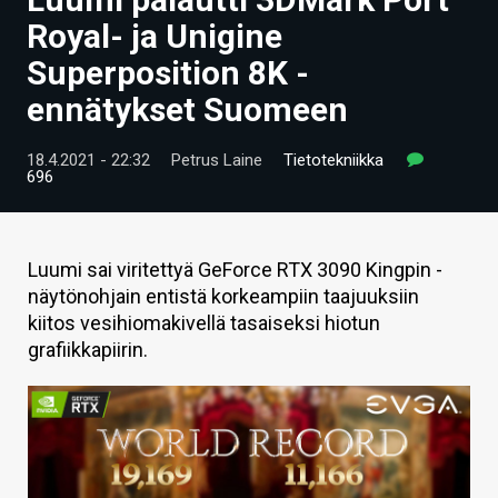
ARTIKKELIT
Royal- ja Unigine
Superposition 8K -
VIDEOT
ennätykset Suomeen
TECHBBS
18.4.2021 - 22:32
Petrus Laine
Tietotekniikka
TIETOA
696
HINTA.FI
KAUPPA
Luumi sai viritettyä GeForce RTX 3090 Kingpin -
näytönohjain entistä korkeampiin taajuuksiin
VAIHDA TEEMA
kiitos vesihiomakivellä tasaiseksi hiotun
grafiikkapiirin.
HAKU