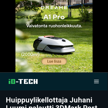
Huippuylikellottaja Juhani
UUTISET
Luumi palautti 3DMark Port