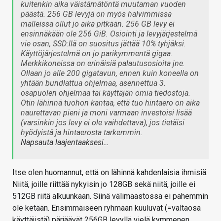
kuitenkin aika väistämätöntä muutaman vuoden
päästä. 256 GB levyjä on myös halvimmissa
malleissa ollut jo aika pitkään. 256 GB levy ei
ensinnäkään ole 256 GiB. Osiointi ja levyjärjestelmä
vie osan, SSD:llä on suositus jättää 10% tyhjäksi.
Käyttöjärjestelmä on jo parikymmentä gigaa.
Merkkikoneissa on erinäisiä palautusosioita jne.
Ollaan jo alle 200 gigatavun, ennen kuin koneella on
yhtään bundlattua ohjelmaa, asennettua 3.
osapuolen ohjelmaa tai käyttäjän omia tiedostoja.
Otin lähinnä tuohon kantaa, että tuo hintaero on aika
naurettavan pieni ja moni varmaan investoisi lisää
(varsinkin jos levy ei ole vaihdettava), jos tietäisi
hyödyistä ja hintaerosta tarkemmin.
Napsauta laajentaaksesi…
Itse olen huomannut, että on lähinnä kahdenlaisia ihmisiä.
Niitä, joille riittää nykyisin jo 128GB sekä niitä, joille ei
512GB riitä alkuunkaan. Siinä välimaastossa ei pahemmin
ole ketään. Ensimmäiseen ryhmään kuuluvat (=valtaosa
käyttäjistä) pärjäävät 256GB levyllä vielä kymmenen