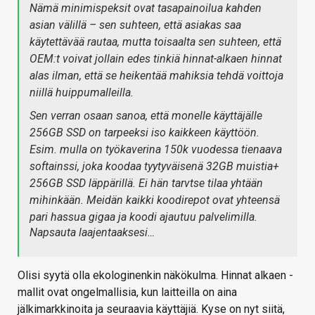
Nämä minimispeksit ovat tasapainoilua kahden
asian välillä – sen suhteen, että asiakas saa
käytettävää rautaa, mutta toisaalta sen suhteen, että
OEM:t voivat jollain edes tinkiä hinnat-alkaen hinnat
alas ilman, että se heikentää mahiksia tehdä voittoja
niillä huippumalleilla.
Sen verran osaan sanoa, että monelle käyttäjälle
256GB SSD on tarpeeksi iso kaikkeen käyttöön.
Esim. mulla on työkaverina 150k vuodessa tienaava
softainssi, joka koodaa tyytyväisenä 32GB muistia+
256GB SSD läppärillä. Ei hän tarvtse tilaa yhtään
mihinkään. Meidän kaikki koodirepot ovat yhteensä
pari hassua gigaa ja koodi ajautuu palvelimilla.
Napsauta laajentaaksesi…
Olisi syytä olla ekologinenkin näkökulma. Hinnat alkaen -
mallit ovat ongelmallisia, kun laitteilla on aina
jälkimarkkinoita ja seuraavia käyttäjiä. Kyse on nyt siitä,