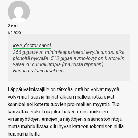
Zepi
6.9.2020
love_doctor sanoi
256 gigatavun minimikapasiteetti levylle tuntuu aika
pieneltä nykyään. 512 gigan nvme-levyt on kuitenkin
vajaa 20 eur kalliimpia (malleista riippuen).
Napsauta laajentaaksesi…
Läppärivalmistajille on tärkeää, että he voivat myydä
volyymiä lisääviä hinnat-alkaen malleja, jotka eivät
kannibalisoi katetta tuovien pro-mallien myyntiä. Tuo
kasvattaa eräkokoja joka laskee esim. runkojen,
virransyöttöjen, emojen ja näyttöjen sisäänostohintoja,
mutta mahdollistaa silti hyvän katteen tekemisen niillä
huippumalleilla.