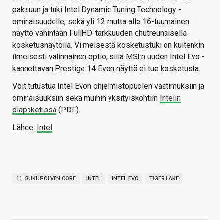
paksuun ja tuki Intel Dynamic Tuning Technology -
ominaisuudelle, sekä yli 12 mutta alle 16-tuumainen
näyttö vähintään FullHD-tarkkuuden ohutreunaisella
kosketusnäytöllä. Viimeisestä kosketustuki on kuitenkin
ilmeisesti valinnainen optio, sillä MSI:n uuden Intel Evo -
kannettavan Prestige 14 Evon näyttö ei tue kosketusta.
Voit tutustua Intel Evon ohjelmistopuolen vaatimuksiin ja
ominaisuuksiin sekä muihin yksityiskohtiin
Intelin
diapaketissa
(PDF).
Lähde:
Intel
11. SUKUPOLVEN CORE
INTEL
INTEL EVO
TIGER LAKE