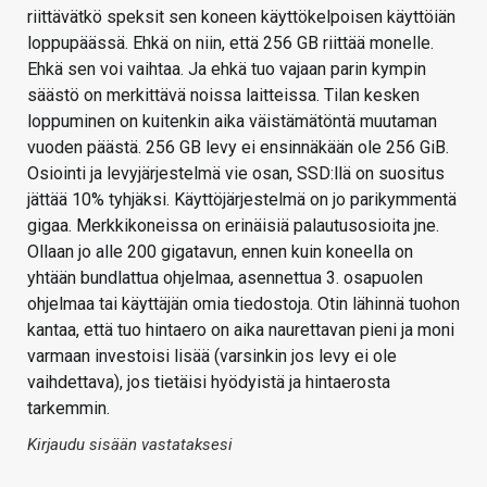
riittävätkö speksit sen koneen käyttökelpoisen käyttöiän
loppupäässä. Ehkä on niin, että 256 GB riittää monelle.
Ehkä sen voi vaihtaa. Ja ehkä tuo vajaan parin kympin
säästö on merkittävä noissa laitteissa. Tilan kesken
loppuminen on kuitenkin aika väistämätöntä muutaman
vuoden päästä. 256 GB levy ei ensinnäkään ole 256 GiB.
Osiointi ja levyjärjestelmä vie osan, SSD:llä on suositus
jättää 10% tyhjäksi. Käyttöjärjestelmä on jo parikymmentä
gigaa. Merkkikoneissa on erinäisiä palautusosioita jne.
Ollaan jo alle 200 gigatavun, ennen kuin koneella on
yhtään bundlattua ohjelmaa, asennettua 3. osapuolen
ohjelmaa tai käyttäjän omia tiedostoja. Otin lähinnä tuohon
kantaa, että tuo hintaero on aika naurettavan pieni ja moni
varmaan investoisi lisää (varsinkin jos levy ei ole
vaihdettava), jos tietäisi hyödyistä ja hintaerosta
tarkemmin.
Kirjaudu sisään vastataksesi