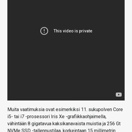
Muita vaatimuksia ovat esimerkiksi 11. sukupolven Core
i5- tai i7 -prosessori Iris Xe -grafiikkaohjaimella,
vähintään 8 gigatavua kaksikanavaista muistia ja 256 Gt
NVMe SSD -tallennustilaa, korkeintaan 15 millimetrin