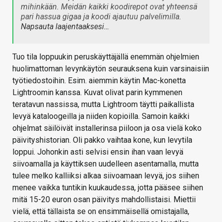
mihinkään. Meidän kaikki koodirepot ovat yhteensä
pari hassua gigaa ja koodi ajautuu palvelimilla.
Napsauta laajentaaksesi…
Tuo tila loppuukin peruskäyttäjällä enemmän ohjelmien
huolimattoman levynkäytön seurauksena kuin varsinaisiin
työtiedostoihin. Esim. aiemmin käytin Mac-konetta
Lightroomin kanssa. Kuvat olivat parin kymmenen
teratavun nassissa, mutta Lightroom täytti paikallista
levyä kataloogeilla ja niiden kopioilla. Samoin kaikki
ohjelmat säilöivät installerinsa piiloon ja osa vielä koko
päivityshistorian. Oli pakko vaihtaa kone, kun levytila
loppui. Johonkin asti selvisi ensin ihan vaan levyä
siivoamalla ja käyttiksen uudelleen asentamalla, mutta
tulee melko kalliiksi alkaa siivoamaan levyä, jos siihen
menee vaikka tuntikin kuukaudessa, jotta pääsee siihen
mitä 15-20 euron osan päivitys mahdollistaisi. Miettii
vielä, että tällaista se on ensimmäisellä omistajalla,