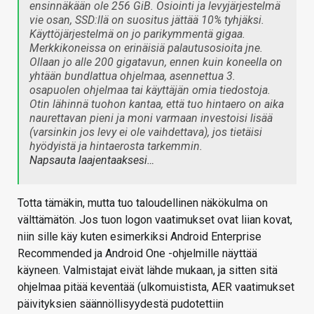
ensinnäkään ole 256 GiB. Osiointi ja levyjärjestelmä
vie osan, SSD:llä on suositus jättää 10% tyhjäksi.
Käyttöjärjestelmä on jo parikymmentä gigaa.
Merkkikoneissa on erinäisiä palautusosioita jne.
Ollaan jo alle 200 gigatavun, ennen kuin koneella on
yhtään bundlattua ohjelmaa, asennettua 3.
osapuolen ohjelmaa tai käyttäjän omia tiedostoja.
Otin lähinnä tuohon kantaa, että tuo hintaero on aika
naurettavan pieni ja moni varmaan investoisi lisää
(varsinkin jos levy ei ole vaihdettava), jos tietäisi
hyödyistä ja hintaerosta tarkemmin.
Napsauta laajentaaksesi…
Totta tämäkin, mutta tuo taloudellinen näkökulma on
välttämätön. Jos tuon logon vaatimukset ovat liian kovat,
niin sille käy kuten esimerkiksi Android Enterprise
Recommended ja Android One -ohjelmille näyttää
käyneen. Valmistajat eivät lähde mukaan, ja sitten sitä
ohjelmaa pitää keventää (ulkomuistista, AER vaatimukset
päivityksien säännöllisyydestä pudotettiin