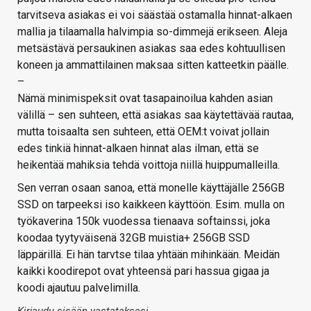
tarvitseva asiakas ei voi säästää ostamalla hinnat-alkaen
mallia ja tilaamalla halvimpia so-dimmejä erikseen. Aleja
metsästävä persaukinen asiakas saa edes kohtuullisen
koneen ja ammattilainen maksaa sitten katteetkin päälle.
–
Nämä minimispeksit ovat tasapainoilua kahden asian
välillä – sen suhteen, että asiakas saa käytettävää rautaa,
mutta toisaalta sen suhteen, että OEM:t voivat jollain
edes tinkiä hinnat-alkaen hinnat alas ilman, että se
heikentää mahiksia tehdä voittoja niillä huippumalleilla.
Sen verran osaan sanoa, että monelle käyttäjälle 256GB
SSD on tarpeeksi iso kaikkeen käyttöön. Esim. mulla on
työkaverina 150k vuodessa tienaava softainssi, joka
koodaa tyytyväisenä 32GB muistia+ 256GB SSD
läppärillä. Ei hän tarvtse tilaa yhtään mihinkään. Meidän
kaikki koodirepot ovat yhteensä pari hassua gigaa ja
koodi ajautuu palvelimilla.