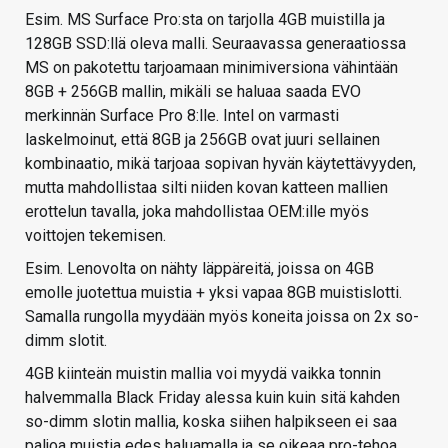
Esim. MS Surface Pro:sta on tarjolla 4GB muistilla ja
128GB SSD:llä oleva malli. Seuraavassa generaatiossa
MS on pakotettu tarjoamaan minimiversiona vähintään
8GB + 256GB mallin, mikäli se haluaa saada EVO
merkinnän Surface Pro 8:lle. Intel on varmasti
laskelmoinut, että 8GB ja 256GB ovat juuri sellainen
kombinaatio, mikä tarjoaa sopivan hyvän käytettävyyden,
mutta mahdollistaa silti niiden kovan katteen mallien
erottelun tavalla, joka mahdollistaa OEM:ille myös
voittojen tekemisen.
Esim. Lenovolta on nähty läppäreitä, joissa on 4GB
emolle juotettua muistia + yksi vapaa 8GB muistislotti.
Samalla rungolla myydään myös koneita joissa on 2x so-
dimm slotit.
4GB kiinteän muistin mallia voi myydä vaikka tonnin
halvemmalla Black Friday alessa kuin kuin sitä kahden
so-dimm slotin mallia, koska siihen halpikseen ei saa
paljoa muistia edes haluamalla ja se oikeaa pro-tehoa