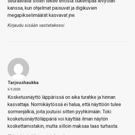
seuraavalla sitten tekee entistä tiukempaa levytilan
kanssa, kun ohjelmat paisuvat ja digikuvien
megapikselimäärät kasvavat jne.
Kirjaudu sisään vastataksesi
Tarjoushaukka
6.9.2020
Kosketusnäyttö läppärissä on aika turahke ja hinnan
kasvattaja. Normikäytössä ei halua, että näyttöön tulee
sormenjälkiä, joita joutuisi sitten pyyhkimään. Toki
kosketusnäyttöläppäriä voi käyttää ilman näytön
koskettamistakin, mutta silloin maksaa taas turhasta.