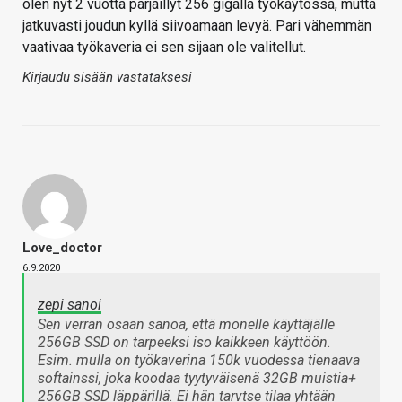
olen nyt 2 vuotta pärjäillyt 256 gigalla työkäytössä, mutta
jatkuvasti joudun kyllä siivoamaan levyä. Pari vähemmän
vaativaa työkaveria ei sen sijaan ole valitellut.
Kirjaudu sisään vastataksesi
Love_doctor
6.9.2020
zepi sanoi
Sen verran osaan sanoa, että monelle käyttäjälle
256GB SSD on tarpeeksi iso kaikkeen käyttöön.
Esim. mulla on työkaverina 150k vuodessa tienaava
softainssi, joka koodaa tyytyväisenä 32GB muistia+
256GB SSD läppärillä. Ei hän tarvtse tilaa yhtään