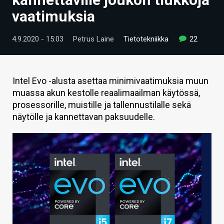
ARTIKKELIT
vaatimuksia
VIDEOT
4.9.2020 - 15:03
Petrus Laine
Tietotekniikka
22
TECHBBS
TIETOA
Intel Evo -alusta asettaa minimivaatimuksia muun
muassa akun kestolle reaalimaailman käytössä,
HINTA.FI
prosessorille, muistille ja tallennustilalle sekä
näytölle ja kannettavan paksuudelle.
KAUPPA
VAIHDA TEEMA
HAKU