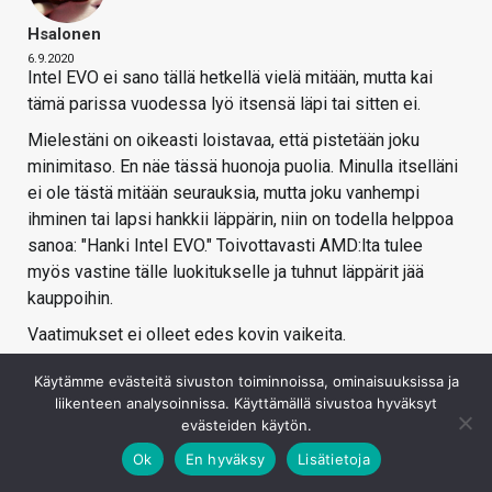
Hsalonen
6.9.2020
Intel EVO ei sano tällä hetkellä vielä mitään, mutta kai
tämä parissa vuodessa lyö itsensä läpi tai sitten ei.
Mielestäni on oikeasti loistavaa, että pistetään joku
minimitaso. En näe tässä huonoja puolia. Minulla itselläni
ei ole tästä mitään seurauksia, mutta joku vanhempi
ihminen tai lapsi hankkii läppärin, niin on todella helppoa
sanoa: "Hanki Intel EVO." Toivottavasti AMD:lta tulee
myös vastine tälle luokitukselle ja tuhnut läppärit jää
kauppoihin.
Vaatimukset ei olleet edes kovin vaikeita.
Kirjaudu sisään vastataksesi
Käytämme evästeitä sivuston toiminnoissa, ominaisuuksissa ja
liikenteen analysoinnissa. Käyttämällä sivustoa hyväksyt
evästeiden käytön.
Ok
En hyväksy
Lisätietoja