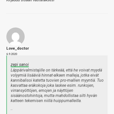
Kirjaudu sisään vastataksesi
Love_doctor
6.9.2020
zepi sanoi
Läppärivalmistajille on tärkeää, että he voivat myydä
volyymiä lisääviä hinnat-alkaen malleja, jotka eivät
kannibalisoi katetta tuovien pro-mallien myyntiä. Tuo
kasvattaa eräkokoja joka laskee esim. runkojen,
virransyöttöjen, emojen ja näyttöjen
sisäänostohintoja, mutta mahdollistaa silti hyvän
katteen tekemisen niillä huippumalleilla.
..