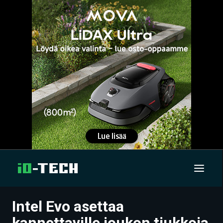
Intel Evo asettaa
UUTISET
kannettaville joukon tiukkoja