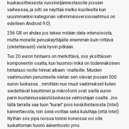
kuukausittaisesta vuosineljännestasolle jossain
vaiheessa, ja silti se näyttää melko kuolleelta kun
uusimmankin kategorian vähimmäisversiovaatimus on
edelleen Android 9.0).
256 GB on ahdas jos tekee mitään data-intensiivistä,
mutta monelle peruskäyttäjälle enemmän kuin riittävä
(oletettavasti) vielä hyvin pitkään.
Tuo 20 euron hintaero on merkittävä, siis yksittäisen
komponentin osalta, kun huomioi mikä on todennäköinen
hintataso noille hinnat alkaen -malleille. Muiden
vaatimusten perusteella oletan sen olevan jossain 500
euron luokassa… nimittäin nuo muut vaatimukset kuten
siedettävät kaiuttimet ja mikrofonit ovat siellä euron
parin kustannussäästöluokassa valmistajan osalta. Jos
tällä tarralla saa tuon "kuran" pois keskihintaisista (Intel)
kannettavista, niin siinä voittaa sekä kuluttaja (että Intel).
Nythän siis jopa noissa tonnin koneissa voi olla
luokattoman huono äänentoisto yms.